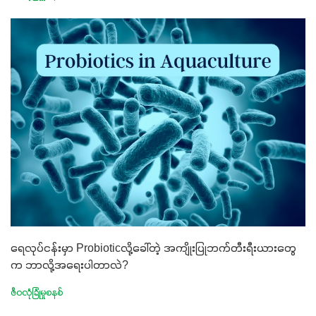
ရေလုပ်ငန်းမှာ Probioticလို့ခေါ်တဲ့ အကျိုးပြုဘက်တီးရီးယားတွေ
က ဘာလို့အရေးပါတာလဲ?
ဇီဝလုံခြုံမှုစနစ်