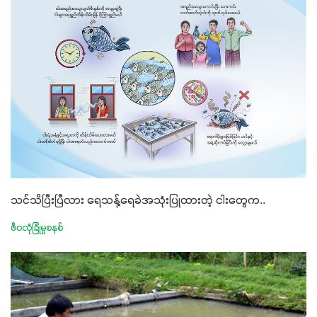
သင်သိပြီးပြီလား ရေသန့်ရေခဲအသုံးပြုထားတဲ့ ငါးတွေက..
ဇီဝလုံခြုံမှုစနစ်