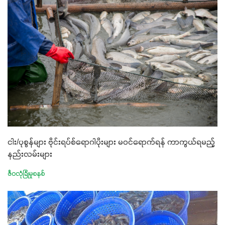
ငါး/ပုစွန်များ ဗိုင်းရပ်စ်ရောဂါပိုးများ မဝင်ရောက်ရန် ကာကွယ်ရမည့်
နည်းလမ်းများ
ဇီဝလုံခြုံမှုစနစ်