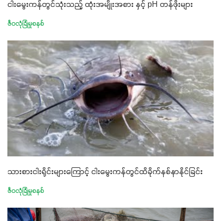
ငါးမွေးကန်တွင်သုံးသည့် ထုံးအမျိုးအစား နှင့် pH တန်ဖိုးများ
ဇီဝလုံခြုံမှုစနစ်
သားစားငါးရိုင်းများကြောင့် ငါးမွေးကန်တွင်ထိခိုက်နစ်နာနိုင်ခြင်း
ဇီဝလုံခြုံမှုစနစ်