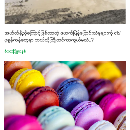
အယ်လ်နီညိုကြောင့်ဖြစ်လာတဲ့ ဖောက်ပြန်ပြောင်းလဲမှုများကို ငါး/
ပုစွန်ကန်တွေမှာ ဘယ်လိုကြိုတင်ကာကွယ်မလဲ..?
ဇီဝလုံခြုံမှုစနစ်