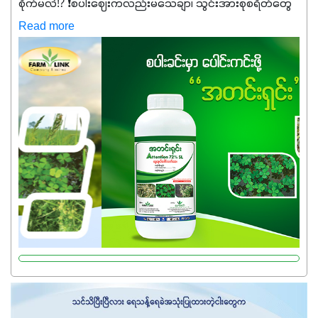
စိုက်မလဲ⁉️ ❗စပါးဈေးကလည်းမသေချာ၊ သွင်းအားစုစရိတ်တွေ
ကလည်း တက်နေတဲ့ဒီလိုအချိန်မှာ သွင်းအားစုဖိုးကို လျှော့ချပြီး
Read more
အထွက်နှုန်းကို ထိန်းထားနိုင်မှ ဦးကြီးတို့ အဆင်ပြေမှာနော် ✔️ဒါ
ကြောင့် ကိုယ်သုံးသမျှ ကိုယ့်အတွက်အကျိုးရစေမယ့်
အရည်အသွေးစိတ်ချရတဲ့ သွင်းအားစုပစ္စည်းတွေကိုပဲ ရွေးချယ်
သုံးသင့်ပါတယ်။