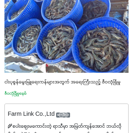
ငါးပုစွန်မွေးမြူရေးကန်များအတွက် အရေးကြီးသည့် ဇီဝလုံခြုံမှု
ဇီဝလုံခြုံမှုစနစ်
Farm Link Co.,Ltd
ကြော်ငြာ
🌾စပါးဈေးမကောင်းတဲ့ ရာသီမှာ အမြတ်ကျန်အောင် ဘယ်လို