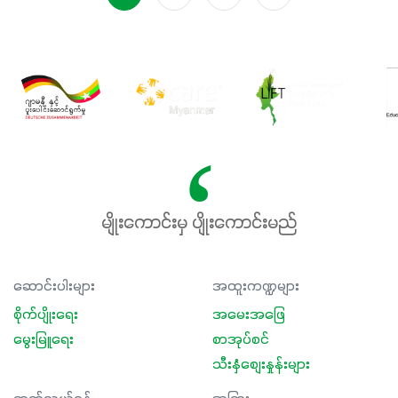
ဖြစ်ပါတယ်။ ဟူးမစ်အက်စစ်ပါဝင်ပေါင်းစပ်ထားတဲ့အတွက်
အာဟာရဓာတ်စုပ်ယူမှုကောင်းမွန်လာခြင်း၊မြေဆီလွှာဖွဲ့စည်းပုံ
နှင့်ရေထိန်းနိုင်စွမ်းအားကောင်းလာခြင်းအပါအဝင်
အကျိုးကျေးဇူးများစွာကိုရရှိစေမှာဖြစ်ပါတယ်။ စပါးအပါအဝင်
နှံစားသီးနှံများ၊ပဲအမျိုးမျိုး၊ဟင်းသီးဟင်းရွက်နဲ့ ဥယျာဉ်ခြံသီးနှံ
အားလုံးမှာ အသုံးပြုနိုင်တယ်ဆိုတော့ တစ်မျိုးတည်းနဲ့ အားလုံး
ပါဖက်(perfect)မယ့် စမတ်သီးစုံနော် အရွေးမမှားတာသေချာပြီ
မလို့ အတွေးမများဘဲ သီးနှံတိုင်းကြီးထွားအောင် ဖန်းလင့်ရဲ့ #စ
မတ်သီးစုံကို သုံးကြပါစို့....
မျိုးကောင်းမှ ပျိုးကောင်းမည်
ဆောင်းပါးများ
အထူးကဏ္ဍများ
စိုက်ပျိုးရေး
အမေးအဖြေ
မွေးမြူရေး
စာအုပ်စင်
သီးနှံစျေးနှုန်းများ