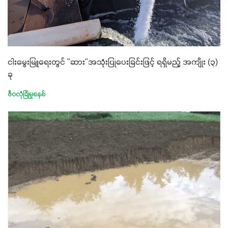
ငါးမွေးမြူရေးတွင် "ဆား"အသုံးပြုပေးခြင်းဖြင့် ရရှိမည့် အကျိုး (၃)
ခု
ဇီဝလုံခြုံမှုစနစ်