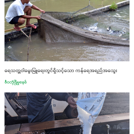
ရေသတ္တဝါမွေးမြူရေးတွင်ရှိသင့်သော ကန်ရေအရည်အသွေး
ဇီဝလုံခြုံမှုစနစ်