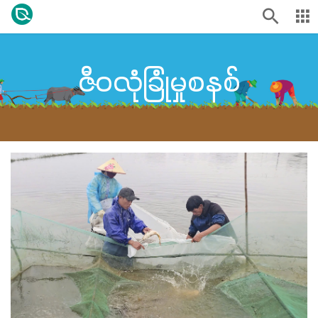
ဇီဝလုံခြုံမှုစနစ်