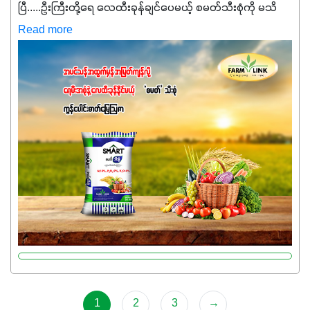
ပြီ.....ဦးကြီးတို့ရေ ‌လေထီးခုန်ချင်ပေမယ့် စမတ်သီးစုံကို မသိ
သေးရင်တော့ ဒီစာလေးကို ဆက်ဖတ်‌ပေးပါ #စမတ်သီးစုံဆိုတာ
Read more
အပင်တိုင်းအတွက် အဓိကအာဟာရNPK (19:7:8)နဲ့ #ဟူးမစ်
အက်စစ်တို့ အချိုးကျ ပေါင်းစပ်ထားတဲ့ ကွန်ပေါင်း
ဓာတ်မြေဩဇာဖြစ်ပါတယ်။ အဓိကအကျိုးကျေးဇူးတွေအနေနဲ့
ကတော့ နိုက်ထရိုဂျင် 19%ပါဝင်တဲ့အတွက် ကလိုရိုဖီးလ်ဖွဲ့စည်း
မှုကို အားပေးကာ သီးနှံပင်များ၏အရွက်များစိမ်းလန်းသန်စွမ်း
ပြီး အစာချက်လုပ်မှုအားကောင်းစေပါတယ်။ အပင်၏ပင်ပိုင်း
ကြီးထွားမှုကို တိုးမြင့်စေကာ အပင်သန်၍ အကြီးမြန်စေပါတယ်။
သင့်တော်တဲ့ Phosphorus 7%ပါဝင်မှုကြောင့် အပင်ရဲ့ အမြစ်
ဖွဲ့စည်းတည်ဆောက်မှုကို ပို၍သန်မာလာအောင် အားပေးပါ
တယ်။ ဒါ့အပြင် ပန်းပွင့်ခြင်း၊အသီးသီးခြင်း၊အစေ့တည်ခြင်း
လုပ်ငန်းစဉ်များကိုလည်း အားပေးပါတယ်။ လုံလောက်တဲ့
Potassium 8%က အပင်ရဲ့ ရောဂါဒဏ်၊ရာသီဥတုဒဏ်ခံနိုင်ရည်
ရှိမှုကို မြင့်တက်စေပြီး အသီးအရည်အသွေး၊ အရွယ်အစားနဲ့
အရသာ ပိုမိုကောင်းမွန်စေဖို့အတွက် လိုအပ်တဲ့အာဟာရဓာတ်
1
2
3
→