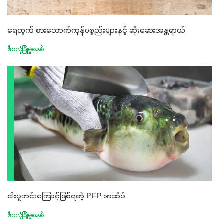
ရေထွက် စားသောက်ကုန်ပစ္စည်းများနှင့် ဆိုးဆေးအန္တရာယ်
ဇီဝလုံခြုံမှုစနစ်
ငါးပူတင်းကြောင့်ဖြစ်ရတဲ့ PFP အဆိပ်
ဇီဝလုံခြုံမှုစနစ်