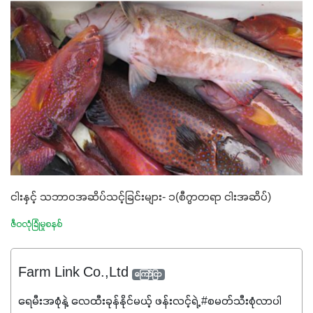
ငါးနှင့် သဘာဝအဆိပ်သင့်ခြင်းများ- ၁(စီဂွာတရာ ငါးအဆိပ်)
ဇီဝလုံခြုံမှုစနစ်
Farm Link Co.,Ltd
ကြော်ငြာ
ရေမီးအစုံနဲ့ လေထီးခုန်နိုင်မယ့် ဖန်းလင့်ရဲ့ #စမတ်သီးစုံလာပါ