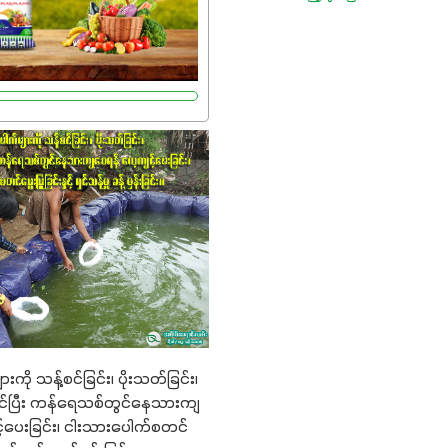
ူးတွေအနေနဲ့ကတော့ နိုက်ထရို
်တဲ့အတွက် ကလိုရိုဖီးလ်ဖွဲ့စည်း
းကာ သီးနှံပင်များ၏အရွက်များ
ွမ်းပြီး အစာချက်လုပ်မှု
ပါတယ်။ အပင်၏ပင်ပိုင်းကြီး
ိုးမြင့်စေကာ အပင်သန်၍ အကြီး
။ သင့်တော်တဲ့ Phosphorus
ာင့် အပင်ရဲ့ အမြစ်ဖွဲ့စည်း
ုကို ပို၍သန်မာလာအောင်
ဒါ့အပြင် ပန်းပွင့်ခြင်း၊
း၊အစေ့တည်ခြင်းလုပ်ငန်းစဉ်
 အားပေးပါတယ်။ လုံလောက်တဲ့
8%က အပင်ရဲ့ ရောဂါဒဏ်၊
ကို သန့်စင်ခြင်း၊ ပိုးသတ်ခြင်း၊
ိုင်ရည်ရှိမှုကို မြင့်တက်စေပြီး
င်ပြီး ကန်ရေသစ်တွင်နေသားကျ
ွေး၊ အရွယ်အစားနဲ့
့ပေးခြင်း၊ ငါးသားပေါက်စတင်
ောင်းမွန်စေဖို့အတွက် လိုအပ်