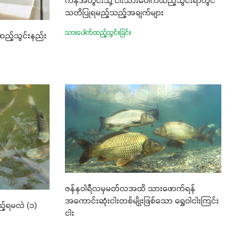
ကန်အတွင်းသို့ ငါးသားပေါက်ထည့်သွင်းရာတွင်
သတိပြုရမည့်သည့်အချက်များ
သားပေါက်ထည့်သွင်းခြင်း
ထည့်သွင်းနည်း
ဇန်နဝါရီလမှမတ်လအထိ သားဖောက်ရန်
အကောင်းဆုံးငါးတစ်မျိုးဖြစ်သော ရွှေဝါငါးကြင်း
့ရမလဲ (၁)
ငါး