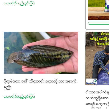
သားပေါက်ထည့်သွင်းခြင်း
အကျိုးကျေးဇ
ဂျင် 19%ပါဝင
မှုကို အားပေ
စိမ်းလန်းသန်စ
အားကောင်းစေ
ထွားမှုကို တ
မြန်စေပါတယ်
7%ပါဝင်မှုကြေ
တည်ဆောက်မှ
အားပေးပါတယ်။ 
အသီးသီးခြင်
များကိုလည်း
ဂိုရာမီလေး ခေါ် ဘီလားငါး ​ဆေးထိုးသားဖောက်
Potassium 
နည်း
ငါးသားပေါက်များ
ရာသီဥတုဒဏ်ခံန
သားပေါက်ထည့်သွင်းခြင်း
သယ်ယူပို့ဆော
အသီးအရည်အသ
စေရန် လေ့ကျင်
အရသာ ပိုမိုက