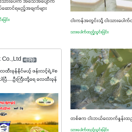
ကျားသားပေါက် အသေအပျောက်
ပ်ဆောင်ရမည့်အချက်များ
းခြင်း
ငါးကန်အတွင်းသို့ ငါးသားပေါက်
သားပေါက်ထည့်သွင်းခြင်း
k Co.,Ltd
ကြော်ငြာ
ေထီးခုန်နိုင်မယ့် ဖန်းလင့်ရဲ့ #စ
ပြီ.....ဦးကြီးတို့ရေ ‌လေထီးခုန်
စမတ်သီးစုံကို မသိသေးရင်တော့
ဆက်ဖတ်‌ပေးပါ #စမတ်သီးစုံဆို
င်းအတွက် အဓိက
19:7:8)နဲ့ #ဟူးမစ်အက်စစ်
တစ်ဧက ငါးဘယ်လောက်နှုန်းထည်
 ပေါင်းစပ်ထားတဲ့ ကွန်ပေါင်း
ာဖြစ်ပါတယ်။ အဓိက
သားပေါက်ထည့်သွင်းခြင်း