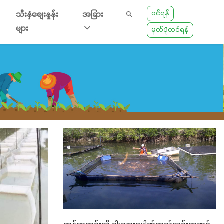
ဝင်ရန်
သီးနှံစျေးနှုန်း
အခြား
များ
မှတ်ပုံတင်ရန်