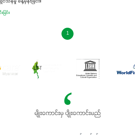
ရှင်သန်မှု ခန့်မှန်းခြင်း။
တ်ဖြစ်ပါတယ်။ ဟူးမစ်အက်စစ်
းခြင်း
းစပ်ထားတဲ့အတွက် အာဟာရဓာတ်
်းမွန်လာခြင်း၊မြေဆီလွှာ
င့်ရေထိန်းနိုင်စွမ်းအားကောင်းလာ
1
 အကျိုးကျေးဇူးများစွာကိုရရှိ
ယ်။ စပါးအပါအဝင် နှံစားသီးနှံ
မျိုး၊ဟင်းသီးဟင်းရွက်နဲ့ ဥယျာဉ်
ုံးမှာ အသုံးပြုနိုင်တယ်ဆိုတော့
နဲ့ အားလုံးပါဖက်(perfect)မယ့်
ော် အရွေးမမှားတာသေချာပြီမ
ားဘဲ သီးနှံတိုင်းကြီးထွား
်ရဲ့ #စမတ်သီးစုံကို သုံးကြပါ
မျိုးကောင်းမှ ပျိုးကောင်းမည်