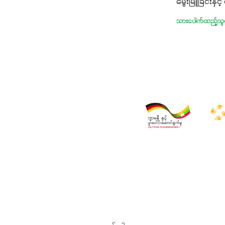
မွေးမြူခြင်းနှင့် 
တဲ့အာဟာရဓာ
သားပေါက်ထည့်သွင်
ပါဝင်ပေါင်
စုပ်ယူမှုကောင
ဖွဲ့စည်းပုံနှ
ခြင်းအပါအဝင်
စေမှာဖြစ်ပါတ
များ၊ပဲအမျိုး
ခြံသီးနှံအားလ
တစ်မျိုးတည်း
စမတ်သီးစုံန
လို့ အတွေးမမျ
အောင် ဖန်းလင့
စို့....