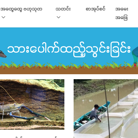
အထွေထွေ ဗဟုသုတ
သတင်း
စာအုပ်စင်
အမေး
အဖြေ
သားပေါက်ထည့်သွင်းခြင်း