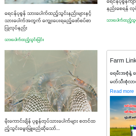
ရေငန်ပုစွန်
နည်းစေရန် လု
ရေငန်ပုစွန် သားပေါက်ထည့်သွင်းနည်းများနှင့်
သားပေါက်အတွက် ကျွေးပေးရမည့်ဖော်စပ်စာ
သားပေါက်ထည့်သွင်
ပြုလုပ်နည်း
သားပေါက်ထည့်သွင်းခြင်း
Farm Lin
ရေမီးအစုံနဲ့ လ
မတ်သီးစုံလာပါ
ချင်ပေမယ့် 
Read more
ဒီစာလေးကို 
တာ အပင်တို
အာဟာရNPK (
မိုးကောင်းချိန် ပုစွန်တုပ်သားပေါက်များ စတင်ထ
တို့ အချိုးကျ
ည့်သွင်းမွေးမြူမည်ဆိုသော်...
ဓာတ်မြေဩဇ