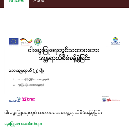
Articles
About
ငါးမွေးမြူရေးတွင် သဘာဝဘေးအန္တရာယ်စီမံခန့်ခွဲခြင်း
မွေးမြူရေး ဆောင်းပါးများ