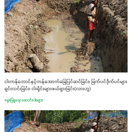
ငါးကန်ဘောင်နှင့်ကန်အောက်ခြေပြင်ဆင်ခြင်း၊ မြက်ပင်ဒိုက်ပင်များ
ရှင်းလင်းခြင်း၊ ငါးရိုင်းများဖယ်ရှားခြင်း(လားဟူ)
မွေးမြူရေး ဆောင်းပါးများ