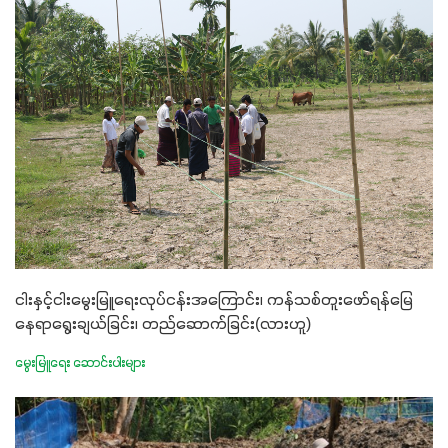
ငါးနှင့်ငါးမွေးမြူရေးလုပ်ငန်းအကြောင်း၊ ကန်သစ်တူးဖော်ရန်မြေ
နေရာရွေးချယ်ခြင်း၊ တည်ဆောက်ခြင်း(လားဟူ)
မွေးမြူရေး ဆောင်းပါးများ