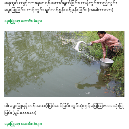
ရေတွင် ကျင့်သားရစေရန်ဆောင်ရွက်ခြင်း၊ ကန်တွင်းထည့်သွင်း
မွေးမြူခြင်း၊ ကန်တွင်း ရှင်သန်နှုန်းခန့်မှန်းခြင်း (အခါဘာသာ)
မွေးမြူရေး ဆောင်းပါးများ
ငါးမွေးမြူရန်ကန်အသင့်ပြင်ဆင်ခြင်းတွင်ထုံးနှင့်မြေသြဇာအသုံးပြု
ခြင်း(ရှမ်းဘာသာ)
မွေးမြူရေး ဆောင်းပါးများ