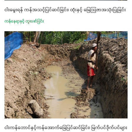
ငါးမွေးရန် ကန်အသင့်ပြင်ဆင်ခြင်း၊ ထုံးနှင့် မြေသြဇာအသုံးပြုခြင်း
ကန်နေရာနှင့် တူးဖော်ခြင်း
ငါးကန်ဘောင်နှင့်ကန်အောက်ခြေပြင်ဆင်ခြင်း၊ မြက်ပင်ဒိုက်ပင်များ