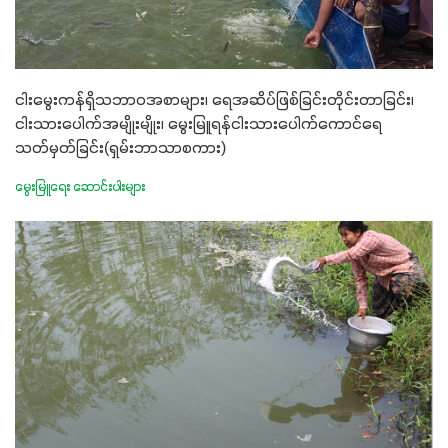
ငါးမွေးကန်ရှိသဘာဝအစာများ၊ ရေအဆိပ်ဖြစ်ခြင်းတိုင်းတာခြင်း၊
ငါးသား‌ပေါက်အမျိုးမျိုး၊ မွေးမြူရန်ငါးသားပေါက်ကောင်ရေ
သတ်မှတ်ခြင်း(ရှမ်းဘာသာစကား)
မွေးမြူရေး ဆောင်းပါးများ