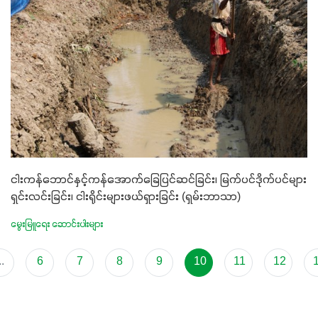
ငါးကန်ဘောင်နှင့်ကန်အောက်ခြေပြင်ဆင်ခြင်း၊ မြက်ပင်ဒိုက်ပင်များ
ရှင်းလင်းခြင်း၊ ငါးရိုင်းများဖယ်ရှားခြင်း (ရှမ်းဘာသာ)
မွေးမြူရေး ဆောင်းပါးများ
..
6
7
8
9
10
11
12