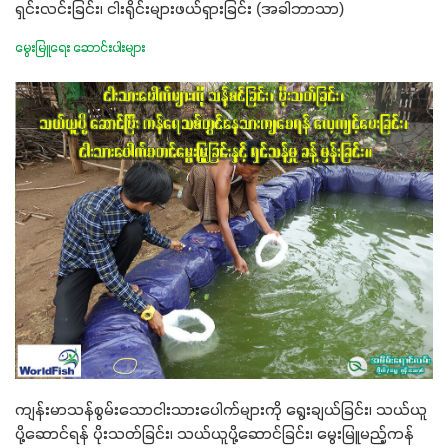
ရှင်းလင်းခြင်း၊ ငါးရိုင်းများဖယ်ရှားခြင်း (အခါဘာသာ)
မွေးမြူရေး ဆောင်းပါးများ
ကျန်းမာသန်စွမ်းသောငါးသားပေါက်များကို ရွေးချယ်ခြင်း၊ သယ်ယူ
ပို့ဆောင်ရန် ပိုးသတ်ခြင်း၊ သယ်ယူပို့ဆောင်ခြင်း၊ မွေးမြူမည့်ကန်