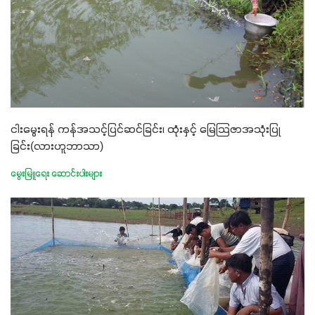
ငါးမွေးရန် ကန်အသင့်ပြင်ဆင်ခြင်း၊ ထုံးနှင့် မြေသြဇာအသုံးပြု
ခြင်း(လားဟူဘာသာ)
မွေးမြူရေး ဆောင်းပါးများ