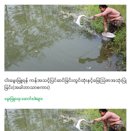
ငါးမွေးမြူရန် ကန်အသင့်ပြင်ဆင်ခြင်းတွင်ထုံးနှင့်မြေသြဇာအသုံးပြု
ခြင်း(အခါဘာသာစကား)
မွေးမြူရေး ဆောင်းပါးများ