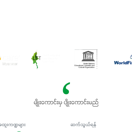
မျိုးကောင်းမှ ပျိုးကောင်းမည်
ထူးကဏ္ဍများ
ဆက်သွယ်ရန်