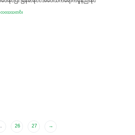
်ပေါ်နိုင်ပြီး မြန်မာနိုင်ငံအပေါ်သက်ရောက်မှုနည်းနိုင်
ုးလေဝသသတင်း
..
26
27
→