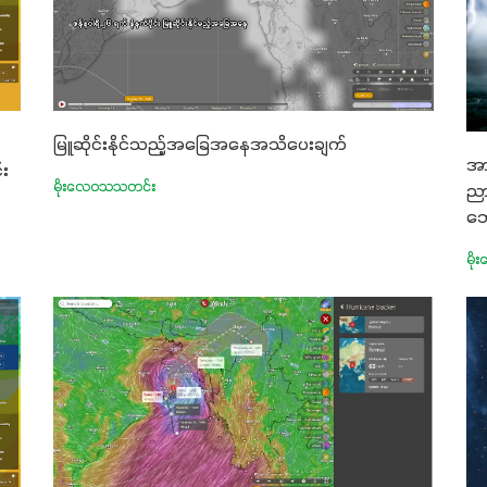
မြူဆိုင်းနိုင်သည့်အခြေအနေအသိပေးချက်
အာ
်း
မိုးလေဝသသတင်း
ညာ
ဘေး
မိ