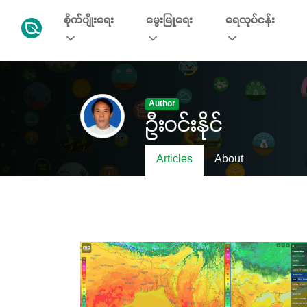
စိုက်ပျိုးရေး
မွေးမြူရေး
ရေလုပ်ငန်း
Author
ဦးဝင်းနိုင်
Articles
About