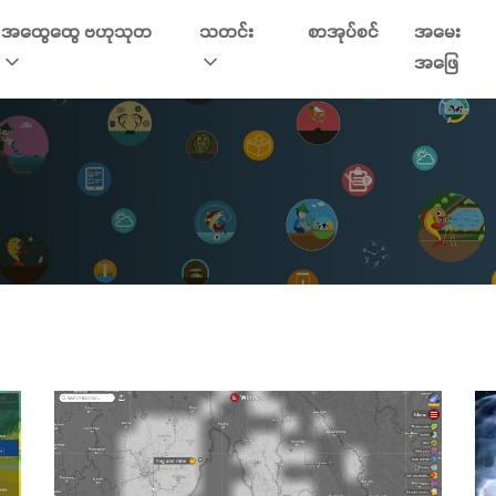
အထွေထွေ ဗဟုသုတ
သတင်း
စာအုပ်စင်
အမေး
အဖြေ