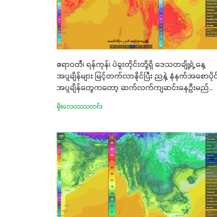
ဧရာဝတီ၊ ရန်ကုန်၊ ပဲခူးတိုင်းတို့ရှိ ဒေသတချို့ရဲ့ နေ့
အပူချိန်များ မြင့်တက်လာနိုင်ပြီး ညနဲ့ နံနက်အစောပိုင
အပူချိန်တွေကတော့ ဆက်လက်ကျဆင်းနေဦးမည်..
မိုးလေဝသသတင်း