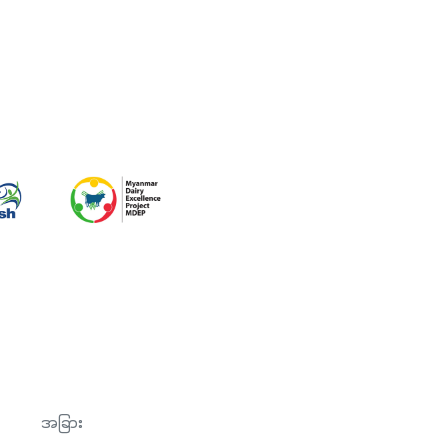
အခြား