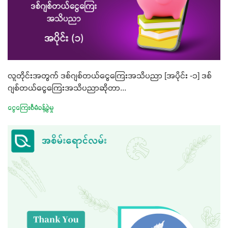
လူတိုင်းအတွက် ဒစ်ဂျစ်တယ်ငွေကြေးအသိပညာ [အပိုင်း -၁] ဒစ်
ဂျစ်တယ်ငွေကြေးအသိပညာဆိုတာ...
ငွေကြေးစီမံခန့်ခွဲမှု