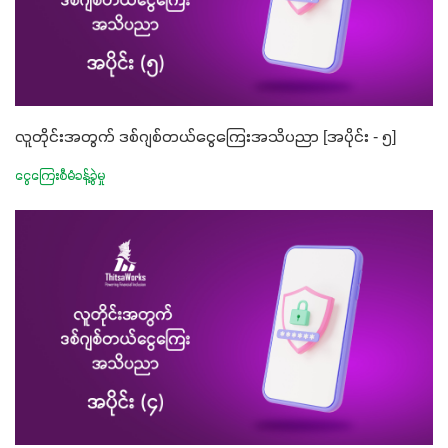
လူတိုင်းအတွက် ဒစ်ဂျစ်တယ်ငွေကြေးအသိပညာ [အပိုင်း - ၅]
ငွေကြေးစီမံခန့်ခွဲမှု