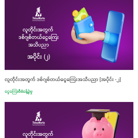
လူတိုင်းအတွက် ဒစ်ဂျစ်တယ်ငွေကြေးအသိပညာ [အပိုင်း -၂]
ငွေကြေးစီမံခန့်ခွဲမှု