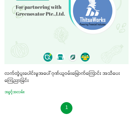
လက်တွဲပူးပေါင်းမှုအပေါ် ဂုဏ်ယူဝမ်းမြောက်ကြောင်း အသိပေး
ကြေညာခြင်း
အခွင့်အလမ်း
1