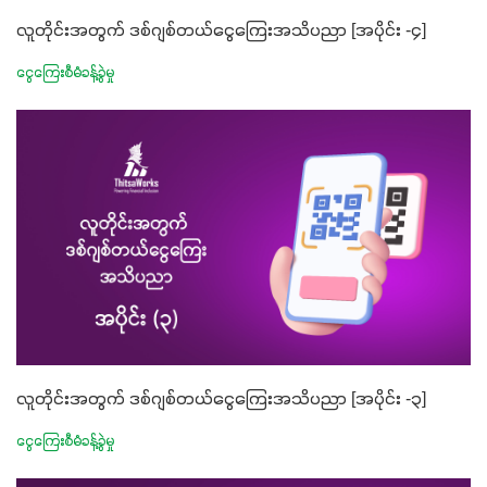
လူတိုင်းအတွက် ဒစ်ဂျစ်တယ်ငွေကြေးအသိပညာ [အပိုင်း -၄]
ငွေကြေးစီမံခန့်ခွဲမှု
လူတိုင်းအတွက် ဒစ်ဂျစ်တယ်ငွေကြေးအသိပညာ [အပိုင်း -၃]
ငွေကြေးစီမံခန့်ခွဲမှု