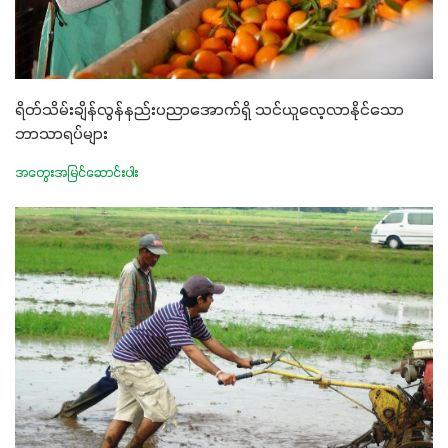
ရိတ်သိမ်းချိန်လွန်နည်းပညာအောက်ရှိ သင်ယူလေ့လာနိုင်သော
ဘာသာရပ်များ
အတွေးအမြင်ဆောင်းပါး