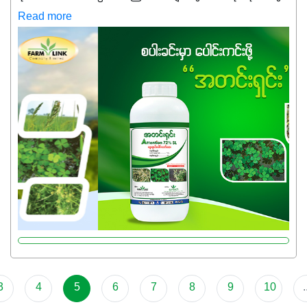
ကလည်း တက်နေတဲ့ဒီလိုအချိန်မှာ သွင်းအားစုဖိုးကို လျှော့ချပြီး
Read more
အထွက်နှုန်းကို ထိန်းထားနိုင်မှ ဦးကြီးတို့ အဆင်ပြေမှာနော် ✔️ဒါ
ကြောင့် ကိုယ်သုံးသမျှ ကိုယ့်အတွက်အကျိုးရစေမယ့်
အရည်အသွေးစိတ်ချရတဲ့ သွင်းအားစုပစ္စည်းတွေကိုပဲ ရွေးချယ်
သုံးသင့်ပါတယ်။
3
4
5
6
7
8
9
10
.