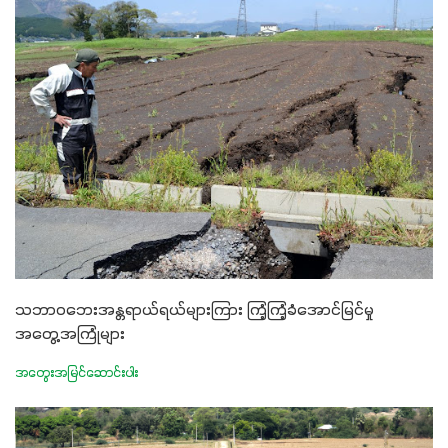
သဘာဝဘေးအန္တရာယ်ရယ်များကြား ကြံ့ကြံ့ခံအောင်မြင်မှု
အတွေ့အကြုံများ
အတွေးအမြင်ဆောင်းပါး