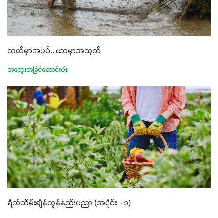
လယ်မှာအပုပ်.. ယာမှာအသုတ်
အတွေးအမြင်ဆောင်းပါး
ရိတ်သိမ်းချိန်လွန်နည်းပညာ (အပိုင်း - ၁)