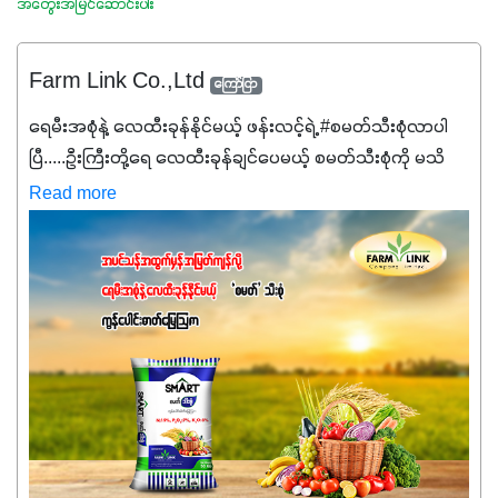
အတွေးအမြင်ဆောင်းပါး
Farm Link Co.,Ltd
ကြော်ငြာ
ရေမီးအစုံနဲ့ လေထီးခုန်နိုင်မယ့် ဖန်းလင့်ရဲ့ #စမတ်သီးစုံလာပါ
ပြီ.....ဦးကြီးတို့ရေ ‌လေထီးခုန်ချင်ပေမယ့် စမတ်သီးစုံကို မသိ
သေးရင်တော့ ဒီစာလေးကို ဆက်ဖတ်‌ပေးပါ #စမတ်သီးစုံဆိုတာ
Read more
အပင်တိုင်းအတွက် အဓိကအာဟာရNPK (19:7:8)နဲ့ #ဟူးမစ်
အက်စစ်တို့ အချိုးကျ ပေါင်းစပ်ထားတဲ့ ကွန်ပေါင်း
ဓာတ်မြေဩဇာဖြစ်ပါတယ်။ အဓိကအကျိုးကျေးဇူးတွေအနေနဲ့
ကတော့ နိုက်ထရိုဂျင် 19%ပါဝင်တဲ့အတွက် ကလိုရိုဖီးလ်ဖွဲ့စည်း
မှုကို အားပေးကာ သီးနှံပင်များ၏အရွက်များစိမ်းလန်းသန်စွမ်း
ပြီး အစာချက်လုပ်မှုအားကောင်းစေပါတယ်။ အပင်၏ပင်ပိုင်း
ကြီးထွားမှုကို တိုးမြင့်စေကာ အပင်သန်၍ အကြီးမြန်စေပါတယ်။
သင့်တော်တဲ့ Phosphorus 7%ပါဝင်မှုကြောင့် အပင်ရဲ့ အမြစ်
ဖွဲ့စည်းတည်ဆောက်မှုကို ပို၍သန်မာလာအောင် အားပေးပါ