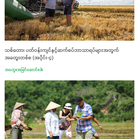
သစ်တော၊ ပတ်ဝန်းကျင်နှင့်ဆက်စပ်ဘာသာရပ်များအတွက်
အတွေးတစ်စ (အပိုင်း-၄)
အတွေးအမြင်ဆောင်းပါး