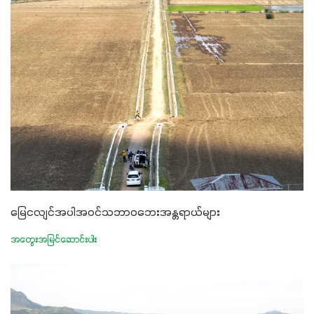
မြေငလျင်အပါအဝင်သဘာဝဘေးအန္တရာယ်များ
အတွေးအမြင်ဆောင်းပါး