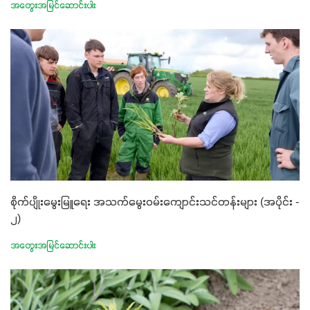
အတွေးအမြင်ဆောင်းပါး
စိုက်ပျိုးမွေးမြူရေး အသက်မွေးဝမ်းကျောင်းသင်တန်းများ (အပိုင်း -
၂)
အတွေးအမြင်ဆောင်းပါး