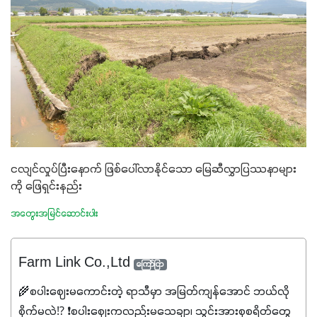
ငလျင်လှုပ်ပြီးနောက် ဖြစ်ပေါ်လာနိုင်သော မြေဆီလွှာပြဿနာများ
ကို ဖြေရှင်းနည်း
အတွေးအမြင်ဆောင်းပါး
Farm Link Co.,Ltd
ကြော်ငြာ
🌾စပါးဈေးမကောင်းတဲ့ ရာသီမှာ အမြတ်ကျန်အောင် ဘယ်လို
စိုက်မလဲ⁉️ ❗စပါးဈေးကလည်းမသေချာ၊ သွင်းအားစုစရိတ်တွေ