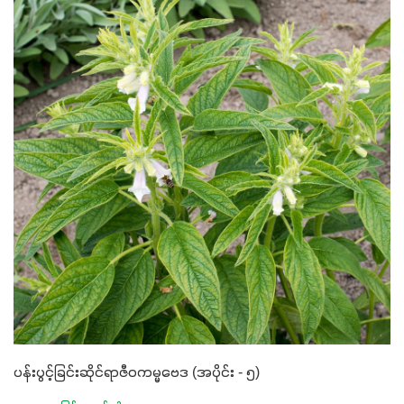
ပန်းပွင့်ခြင်းဆိုင်ရာဇီဝကမ္မဗေဒ (အပိုင်း - ၅)