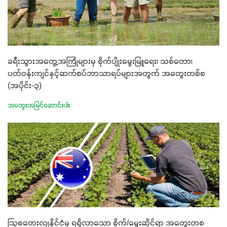
ခရီးသွားအတွေ့အကြုံများမှ စိုက်ပျိုးမွေးမြူရေး၊ သစ်တော၊
ပတ်ဝန်းကျင်နှင့်ဆက်စပ်ဘာသာရပ်များအတွက် အတွေးတစ်စ
(အပိုင်း-၃)
အတွေးအမြင်ဆောင်းပါး
ဩစတေးလျနိုင်ငံမှ ရရှိလာသော စိုက်/မွေးဆိုင်ရာ အတွေးတစ