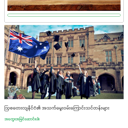
တယ်။ ဒါ့အပြင် ပန်းပွင့်ခြင်း၊အသီးသီးခြင်း၊အစေ့တည်ခြင်း
လုပ်ငန်းစဉ်များကိုလည်း အားပေးပါတယ်။ လုံလောက်တဲ့
Potassium 8%က အပင်ရဲ့ ရောဂါဒဏ်၊ရာသီဥတုဒဏ်ခံနိုင်ရည်
ရှိမှုကို မြင့်တက်စေပြီး အသီးအရည်အသွေး၊ အရွယ်အစားနဲ့
အရသာ ပိုမိုကောင်းမွန်စေဖို့အတွက် လိုအပ်တဲ့အာဟာရဓာတ်
ဖြစ်ပါတယ်။ ဟူးမစ်အက်စစ်ပါဝင်ပေါင်းစပ်ထားတဲ့အတွက်
အာဟာရဓာတ်စုပ်ယူမှုကောင်းမွန်လာခြင်း၊မြေဆီလွှာဖွဲ့စည်းပုံ
နှင့်ရေထိန်းနိုင်စွမ်းအားကောင်းလာခြင်းအပါအဝင်
အကျိုးကျေးဇူးများစွာကိုရရှိစေမှာဖြစ်ပါတယ်။ စပါးအပါအဝင်
နှံစားသီးနှံများ၊ပဲအမျိုးမျိုး၊ဟင်းသီးဟင်းရွက်နဲ့ ဥယျာဉ်ခြံသီးနှံ
အားလုံးမှာ အသုံးပြုနိုင်တယ်ဆိုတော့ တစ်မျိုးတည်းနဲ့ အားလုံး
ပါဖက်(perfect)မယ့် စမတ်သီးစုံနော် အရွေးမမှားတာသေချာပြီ
မလို့ အတွေးမများဘဲ သီးနှံတိုင်းကြီးထွားအောင် ဖန်းလင့်ရဲ့ #စ
မတ်သီးစုံကို သုံးကြပါစို့....
ဩစတေးလျနိုင်ငံ၏ အသက်မွေးဝမ်းကြောင်းသင်တန်းများ
အတွေးအမြင်ဆောင်းပါး