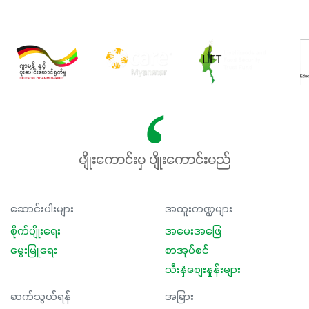
မျိုးကောင်းမှ ပျိုးကောင်းမည်
ဆောင်းပါးများ
အထူးကဏ္ဍများ
စိုက်ပျိုးရေး
အမေးအဖြေ
မွေးမြူရေး
စာအုပ်စင်
သီးနှံစျေးနှုန်းများ
ဆက်သွယ်ရန်
အခြား