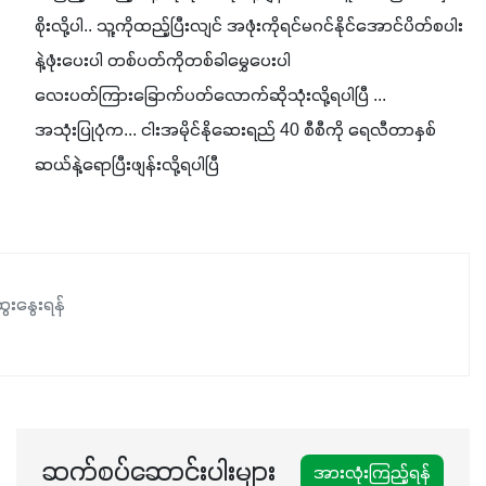
စိုးလို့ပါ.. သူ့ကိုထည့်ပြီးလျင် အဖုံးကိုရင်မဂင်နိုင်အောင်ပိတ်စပါး
နဲ့ဖုံးပေးပါ တစ်ပတ်ကိုတစ်ခါမွှေပေးပါ 

လေးပတ်ကြားခြောက်ပတ်လောက်ဆိုသုံးလို့ရပါပြီ ...

အသုံးပြုပုံက... ငါးအမိုင်နိုဆေးရည် 40 စီစီကို ရေလီတာနှစ်
ဆယ်နဲ့ရောပြီးဖျန်းလို့ရပါပြီ
ေးနွေးရန်
ဆက်စပ်ဆောင်းပါးများ
အားလုံးကြည့်ရန်