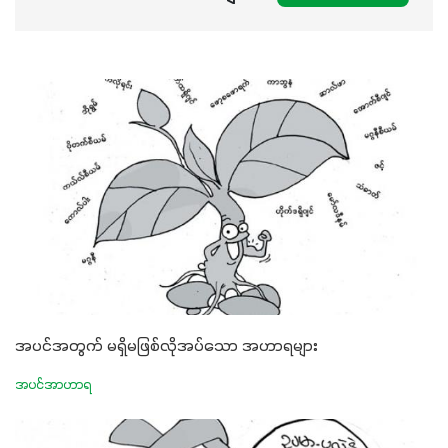
အပင်အတွက် မရှိမဖြစ်လိုအပ်သော အဟာရများ
အပင်အာဟာရ