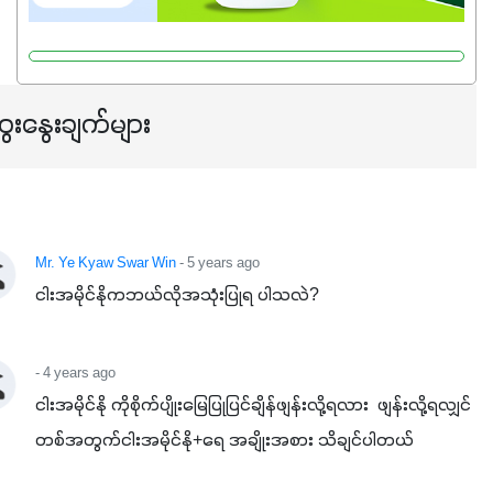
ေးနွေးချက်များ
Mr. Ye Kyaw Swar Win
- 5 years ago
ငါးအမိုင်နိုကဘယ်လိုအသုံးပြုရ ပါသလဲ?
- 4 years ago
ငါးအမိုင်နို ကိုစိုက်ပျိုးမြေပြုပြင်ချိန်ဖျန်းလို့ရလား  ဖျန်းလို့ရလျှင် 
တစ်အတွက်ငါးအမိုင်နို+ရေ အချိုးအစား သိချင်ပါတယ်