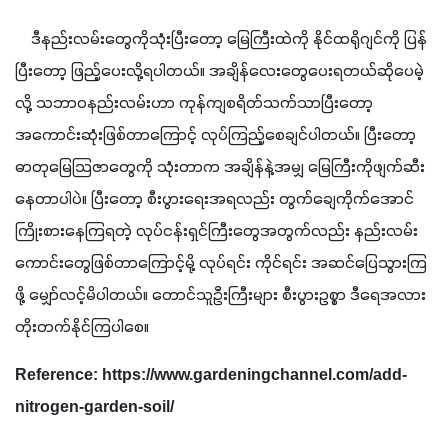
    ဒီနည်းလမ်းတွေကိုသုံးပြီးတော့ မြေကြီးထဲကို နိုင်ထရိုဂျင်ကို ပြန်
ပြီးတော့ ဖြည့်ပေးလို့ရပါတယ်။ အချိန်လေးတွေပေးရတယ်ဆိုပေမဲ့
လို့ သဘာဝနည်းလမ်းဟာ ကုန်ကျစရိတ်သက်သာပြီးတော့ 
အကောင်းဆုံးဖြစ်တာကြောင့် လုပ်ကြည့်စေချင်ပါတယ်။ ပြီးတော့ 
ဓာတုမြေသြဇာတွေကို သုံးတာက အချိန်နဲ့အမျှ မြေကြီးကိုဖျက်ဆီး
နေတာပါပဲ။ ပြီးတော့ စီးပွားရေးအရလည်း တွက်ချေကိုက်အောင် 
ကြိုးစားနေကြရတဲ့ လုပ်ငန်းရှင်ကြီးတွေအတွက်လည်း နည်းလမ်း
ကောင်းတွေဖြစ်တာကြောင့်မို့ လုပ်ရင်း ကိုင်ရင်း အဆင်ပြေသွားကြ
ဖို့ မျှော်လင့်မိပါတယ်။ တောင်သူဦးကြီးများ စီးပွားဥစ္စာ ဒီရေအလား 
တိုးတက်နိုင်ကြပါစေ။
Reference: https://www.gardeningchannel.com/add-
nitrogen-garden-soil/