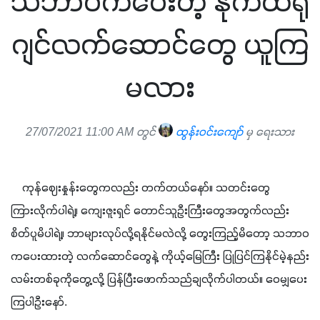
သဘာဝကပေးတဲ့ နိုက်ထရို
ဂျင်လက်ဆောင်တွေ ယူကြ
မလား
27/07/2021 11:00 AM တွင်
ထွန်းဝင်းကျော်
မှ ရေးသား
    ကုန်ဈေးနှုန်းတွေကလည်း တက်တယ်နော်။ သတင်းတွေ
ကြားလိုက်ပါရဲ့။ ကျေးဇူးရှင် တောင်သူဦးကြီးတွေအတွက်လည်း 
စိတ်ပူမိပါရဲ့။ ဘာများလုပ်လို့ရနိုင်မလဲလို့ တွေးကြည့်မိတော့ သဘာဝ
ကပေးထားတဲ့ လက်ဆောင်တွေနဲ့ ကိုယ့်မြေကြီး ပြုပြင်ကြနိုင်မဲ့နည်း
လမ်းတစ်ခုကိုတွေ့လို့ ပြန်ပြီးဖောက်သည်ချလိုက်ပါတယ်။ ဝေမျှပေး
ကြပါဦးနော်.