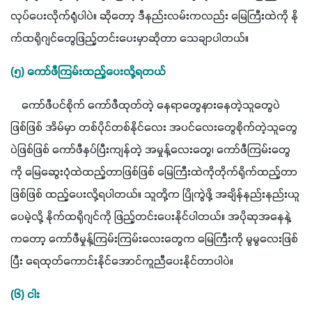
လုပ်ပေးလိုက်ရုံပါပဲ။ ဆိုတော့ ဒီနည်းလမ်းကလည်း မြေကြီးထဲကို နို
က်ထရိုဂျင်တွေဖြည့်တင်းပေးမှာဆိုတာ သေချာပါတယ်။ 
(၅) ကော်ဖီကြမ်းထည့်ပေးလို့ရတယ်
    ကော်ဖီပင်စိုက် ကော်ဖီထုတ်တဲ့ နေရာတွေနားနေတဲ့သူတွေပဲ
ဖြစ်ဖြစ် အိမ်မှာ တစ်ပိုင်တစ်နိုင်လေး အပင်လေးတွေစိုက်တဲ့သူတွေ
ပဲဖြစ်ဖြစ် ကော်ဖီနှပ်ပြီးကျန်တဲ့ အမှုန့်လေးတွေ၊ ကော်ဖီကြမ်းတွေ
ကို မြေဆွေးပုံထဲထည့်တာဖြစ်ဖြစ် မြေကြီးထဲကိုတိုက်ရိုက်ထည့်တာ
ဖြစ်ဖြစ် ထည့်ပေးလို့ရပါတယ်။ သူတို့က ပြိုကွဲဖို့ အချိန်နည်းနည်းယူ
ပေမဲ့လို့ နိုက်ထရိုဂျင်ကို ဖြည့်တင်းပေးနိုင်ပါတယ်။ အပိုဆုအနေနဲ့
ကတော့ ကော်ဖီမှုန့်ကြမ်းကြမ်းလေးတွေက မြေကြီးကို မွမွလေးဖြစ်
ပြီး ရေထုတ်ကောင်းနိုင်အောင်ကူညီပေးနိုင်တာပါပဲ။ 
(၆) ငါး