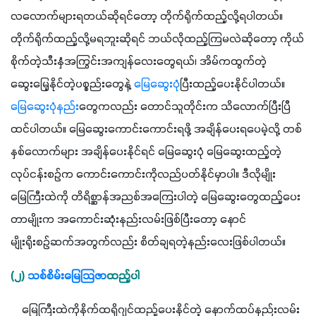
လလောက်များရတယ်ဆိုရင်တော့ တိုက်ရိုက်ထည့်လို့ရပါတယ်။ 
တိုက်ရိုက်ထည့်လို့မရဘူးဆိုရင် ဘယ်လိုထည့်ကြမလဲဆိုတော့ ကိုယ်
စိုက်တဲ့သီးနှံအကြွင်းအကျန်လေးတွေရယ်၊ အိမ်ကထွက်တဲ့ 
ဆွေးမြေ့နိုင်တဲ့ပစ္စည်းတွေနဲ့ 
မြေဆွေးပုံ
ပြီးထည့်ပေးနိုင်ပါတယ်။
မြေဆွေးပုံနည်း
တွေကလည်း တောင်သူတိုင်းက သိလောက်ပြီးပြီ
ထင်ပါတယ်။ မြေဆွေးကောင်းကောင်းရဖို့ အချိန်ပေးရပေမဲ့လို့ တစ်
နှစ်လောက်များ အချိန်ပေးနိုင်ရင် မြေဆွေးပုံ မြေဆွေးထည့်တဲ့ 
လုပ်ငန်းစဉ်က ကောင်းကောင်းကိုလည်ပတ်နိုင်မှာပါ။ ဒီလိုမျိုး 
မြေကြီးထဲကို တိရိစ္ဆာန်အညစ်အကြေးပါတဲ့ မြေဆွေးတွေထည့်ပေး
တာမျိုးက အကောင်းဆုံးနည်းလမ်းဖြစ်ပြီးတော့ နောင်
မျိုးရိုးစဉ်ဆက်အတွက်လည်း စိတ်ချရတဲ့နည်းလေးဖြစ်ပါတယ်။ 
(၂) 
သစ်စိမ်းမြေသြဇာ
ထည့်ပါ
    မြေကြီးထဲကိုနိုက်ထရိုဂျင်ထည့်ပေးနိုင်တဲ့ နောက်ထပ်နည်းလမ်း