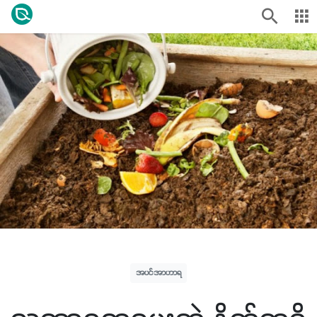
အပင်အာဟာရ