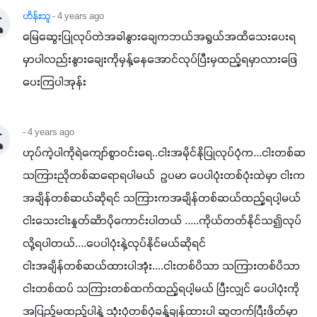
ဟိန်းသူ
- 4 years ago
မြေဆွေးပြုလုပ်တဲအခါနွားချေကဘယ်အရွယ်အထိသေးပေးရ
မှာပါလည်းနွားချေးကိုမှန့်နေအောင်လုပ်ပြီးမှထည့်ရမှာလားဖြေ
ပေးကြပါအုန်း
- 4 years ago
ဟုပ်ကဲ့ပါကိုရဲကျော်စွာဝင်းရေ..ငါးအမိုင်နိုပြုလုပ်ပုံက...ငါးတစ်ဆ 
သကြားညိုတစ်ဆရောရပါမယ်  ဥပမာ ပေပါပုံးတစ်ပုံးထဲမှာ ငါးက 
အချိန်တစ်ဆယ်ဆိုရင် သကြားကအချိန်တစ်ဆယ်ထည့်ရပါ့မယ် 
ငါးသေးငါးနှုတ်ဆိာပိုကောင်းပါတယ် .....ကိုယ်တတ်နိုင်သ၍လုပ်
လို့ရပါတယ်....ပေပါပုံးနဲ့လုပ်နိုင်မယ်ဆိုရင်

ငါးအချိန်တစ်ဆယ်ထားပါအုံး....ငါးတစ်ပိသာ သကြားတစ်ပိသာ 
ငါးတစ်ထပ် သကြားတစ်ထက်ထည့်ရပါ့မယ် ပြီးလျှင် ပေပါပုံးကို 
အပြည့်မထည့်ပါနဲ့ သုံးပုံတစ်ပုံခန့်ချန်ထားပါ ဆူတက်ပြီးဖိတ်မှာ