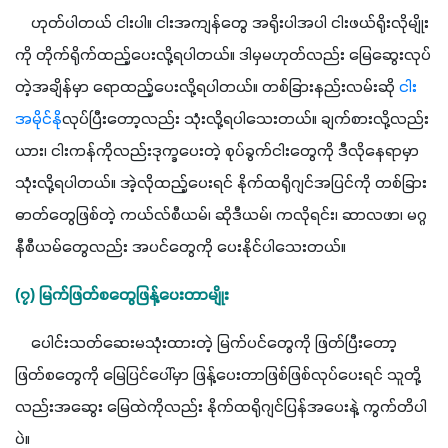
    ဟုတ်ပါတယ် ငါးပါ။ ငါးအကျန်တွေ အရိုးပါအပါ ငါးဖယ်ရိုးလိုမျိုး
ကို တိုက်ရိုက်ထည့်ပေးလို့ရပါတယ်။ ဒါမှမဟုတ်လည်း မြေဆွေးလုပ်
တဲ့အချိန်မှာ ရောထည့်ပေးလို့ရပါတယ်။ တစ်ခြားနည်းလမ်းဆို 
ငါး
အမိုင်နို
လုပ်ပြီးတော့လည်း သုံးလို့ရပါသေးတယ်။ ချက်စားလို့လည်း 
ယား၊ ငါးကန်ကိုလည်းဒုက္ခပေးတဲ့ စုပ်ခွက်ငါးတွေကို ဒီလိုနေရာမှာ
သုံးလို့ရပါတယ်။ အဲ့လိုထည့်ပေးရင် နိုက်ထရိုဂျင်အပြင်ကို တစ်ခြား
ဓာတ်တွေဖြစ်တဲ့ ကယ်လ်စီယမ်၊ ဆိုဒီယမ်၊ ကလိုရင်း၊ ဆာလဖာ၊ မဂ္ဂ
နီစီယမ်တွေလည်း အပင်တွေကို ပေးနိုင်ပါသေးတယ်။ 
(၇) မြက်ဖြတ်စတွေဖြန့်ပေးတာမျိုး
    ပေါင်းသတ်ဆေးမသုံးထားတဲ့ မြက်ပင်တွေကို ဖြတ်ပြီးတော့ 
ဖြတ်စတွေကို မြေပြင်ပေါ်မှာ ဖြန့်ပေးတာဖြစ်ဖြစ်လုပ်ပေးရင် သူတို့
လည်းအဆွေး မြေထဲကိုလည်း နိုက်ထရိုဂျင်ပြန်အပေးနဲ့ ကွက်တိပါ
ပဲ။ 