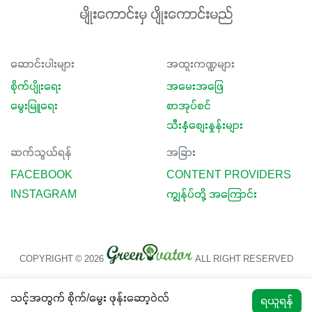
မျိုးကောင်းမှ ပျိုးကောင်းမည်
ဆောင်းပါးများ
အထူးကဏ္ဍများ
စိုက်ပျိုးရေး
အမေးအဖြေ
မွေးမြူရေး
စာအုပ်စင်
သီးနှံစျေးနှုန်းများ
ဆက်သွယ်ရန်
အခြား
FACEBOOK
CONTENT PROVIDERS
INSTAGRAM
ကျွန်ုပ်တို့ အကြောင်း
COPYRIGHT © 2026
ALL RIGHT RESERVED
သင့်အတွက် စိုက်/မွေး ဖုန်းဆော့ဝဲလ်
ရယူရန်