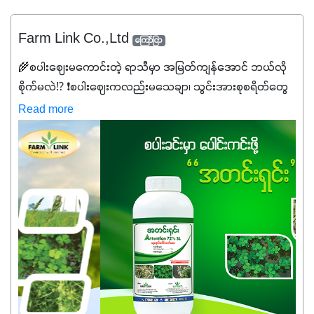
Farm Link Co.,Ltd
ကြော်ငြာ
🌾စပါးဈေးမကောင်းတဲ့ ရာသီမှာ အမြတ်ကျန်အောင် ဘယ်လို
စိုက်မလဲ⁉️ ❗စပါးဈေးကလည်းမသေချာ၊ သွင်းအားစုစရိတ်တွေ
ကလည်း တက်နေတဲ့ဒီလိုအချိန်မှာ သွင်းအားစုဖိုးကို လျှော့ချပြီး
Read more
အထွက်နှုန်းကို ထိန်းထားနိုင်မှ ဦးကြီးတို့ အဆင်ပြေမှာနော် ✔️ဒါ
ကြောင့် ကိုယ်သုံးသမျှ ကိုယ့်အတွက်အကျိုးရစေမယ့်
အရည်အသွေးစိတ်ချရတဲ့ သွင်းအားစုပစ္စည်းတွေကိုပဲ ရွေးချယ်
သုံးသင့်ပါတယ်။