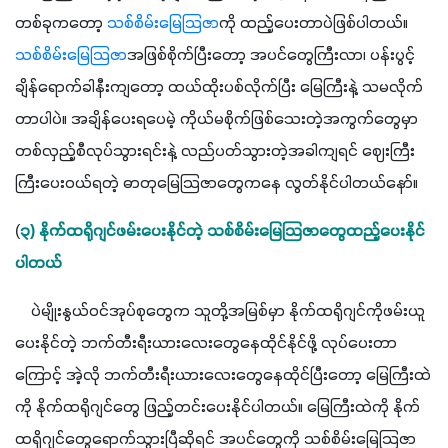
တစ်ခုကတော့ 
သစ်စိမ်းမြေသြဇာ
ကို ထည့်ပေးတာပဲဖြစ်ပါတယ်။ 
သစ်စိမ်းမြေသြဇာ
အဖြစ်စိုက်ပြီးတော့ အပင်တွေကြီးလာ၊ ပန်းပွင့်
ချိန်ရောက်ခါနီးကျတော့ ထယ်ထိုးပစ်လိုက်ပြီး မြေကြီးနဲ့ သမလိုက်
တာပါပဲ။ အချိန်ပေးရပေမဲ့ ကိုယ်မစိုက်ဖြစ်သေးတဲ့အကွက်တွေမှာ 
တစ်လှည့်စီလုပ်သွားရင်းနဲ့ လည်ပတ်သွားတဲ့အခါကျရင် ဈေးကြီး
ကြီးပေးဝယ်ရတဲ့ ဓာတုမြေသြဇာတွေကနေ လွတ်နိုင်ပါတယ်နော်။ 
(
၃) နိုက်ထရိုဂျင်ဖမ်းပေးနိုင်တဲ့ သစ်စိမ်းမြေသြဇာတွေထည့်ပေးနိုင်
ပါတယ်
    ပဲမျိုးနွယ်ဝင်အုပ်စုတွေက သူတို့အမြစ်မှာ နိုက်ထရိုဂျင်ကိုဖမ်းယူ
ပေးနိုင်တဲ့ ဘက်တီးရီးယားလေးတွေနေထိုင်နိုင်ဖို့ လုပ်ပေးတာ
ကြောင့် အဲ့လို ဘက်တီးရီးယားလေးတွေနေထိုင်ပြီးတော့ မြေကြီးထဲ
ကို နိုက်ထရိုဂျင်တွေ ဖြည့်တင်းပေးနိုင်ပါတယ်။ မြေကြီးထဲကို နိုက်
ထရိုဂျင်တွေရောက်သွားပြီဆိုရင် အပင်တွေကို သစ်စိမ်းမြေသြဇာ