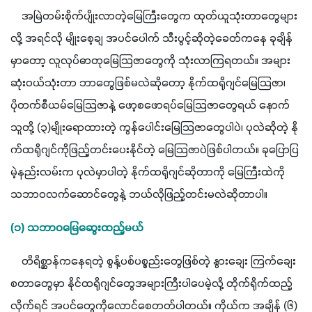
    အမြဲတမ်းစိုက်ပျိုးလာတဲ့မြေကြီးတွေက ထုတ်ယူသုံးတာတွေများ
လို့ အရင်လို မျိုးစေ့ချ အပင်ပေါက် သီးပွင့်ဆိုတဲ့ခေတ်ကနေ ခုချိန်
မှာတော့ လူလုပ်ဓာတုမြေသြဇာတွေကို သုံးလာကြရတယ်။ အများ
ဆုံးဝယ်သုံးတာ ဘာတွေဖြစ်မလဲဆိုတော့ နိုက်ထရိုဂျင်မြေသြဇာ၊ 
ပိုတက်စီယမ်မြေသြဇာနဲ့ ဖော့စဖောရပ်မြေသြဇာတွေရယ် နောက် 
သူတို့ (၃)မျိုးရောထားတဲ့ ကွန်ပေါင်းမြေသြဇာတွေပါပဲ၊ ပုလဲဆိုတဲ့ နို
က်ထရိုဂျင်ကိုဖြည့်တင်းပေးနိုင်တဲ့ မြေသြဇာပဲဖြစ်ပါတယ်။ ခုပြောပြ
မဲ့နည်းလမ်းက ပုလဲမှာပါတဲ့ နိုက်ထရိုဂျင်ဆိုတာကို မြေကြီးထဲကို 
သဘာဝလက်ဆောင်တွေနဲ့ ဘယ်လိုဖြည့်တင်းမလဲဆိုတာပါ။ 
(၁) သဘာဝမြေဆွေးထည့်မယ်
    တိရိစ္ဆာန်ကနေရတဲ့ စွန့်ပစ်ပစ္စည်းတွေဖြစ်တဲ့ နွားချေး ကြက်ချေး 
စတာတွေမှာ နိုင်ထရိုဂျင်တွေအများကြီးပါပေမဲ့လို့ တိုက်ရိုက်ထည့်
လိုက်ရင် အပင်တွေကိုလောင်စေတတ်ပါတယ်။ ကိုယ်က အချိန် (၆) 