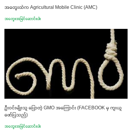
အတွေးထဲက Agricultural Mobile Clinic (AMC)
အတွေးအမြင်ဆောင်းပါး
ဦးဝင်းမျိုးသူ ပြောတဲ့ GMO အကြောင်း (FACEBOOK မှ ကူးယူ
ဖော်ပြသည်)
အတွေးအမြင်ဆောင်းပါး