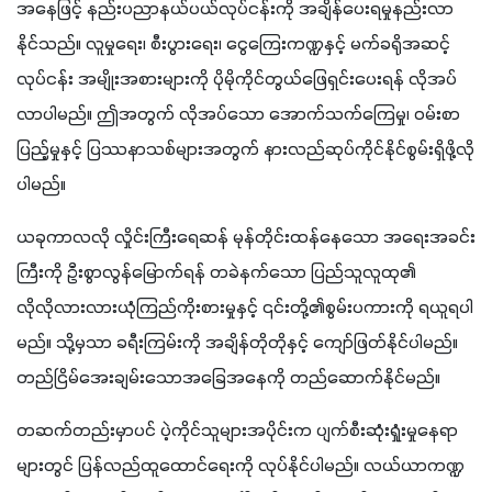
အနေဖြင့် နည်းပညာနယ်ပယ်လုပ်ငန်းကို အချိန်ပေးရမှုနည်းလာ
နိုင်သည်။ လူမှုရေး၊ စီးပွားရေး၊ ငွေကြေးကဏ္ဍနှင့် မက်ခရိုအဆင့်
လုပ်ငန်း အမျိုးအစားများကို ပိုမိုကိုင်တွယ်ဖြေရှင်းပေးရန် လိုအပ်
လာပါမည်။ ဤအတွက် လိုအပ်သော အောက်သက်ကြေမှု၊ ဝမ်းစာ
ပြည့်မှုနှင့် ပြဿနာသစ်များအတွက် နားလည်ဆုပ်ကိုင်နိုင်စွမ်းရှိဖို့လို
ပါမည်။
ယခုကာလလို လှိုင်းကြီးရေဆန် မုန်တိုင်းထန်နေသော အရေးအခင်း
ကြီးကို ဦးစွာလွန်မြောက်ရန် တခဲနက်သော ပြည်သူလူထု၏ 
လိုလိုလားလားယုံကြည်ကိုးစားမှုနှင့် ၎င်းတို့၏စွမ်းပကားကို ရယူရပါ
မည်။ သို့မှသာ ခရီးကြမ်းကို အချိန်တိုတိုနှင့် ကျော်ဖြတ်နိုင်ပါမည်။ 
တည်ငြိမ်အေးချမ်းသောအခြေအနေကို တည်ဆောက်နိုင်မည်။
တဆက်တည်းမှာပင် ပဲ့ကိုင်သူများအပိုင်းက ပျက်စီးဆုံးရှုံးမှုနေရာ
များတွင် ပြန်လည်ထူထောင်ရေးကို လုပ်နိုင်ပါမည်။ လယ်ယာကဏ္ဍ