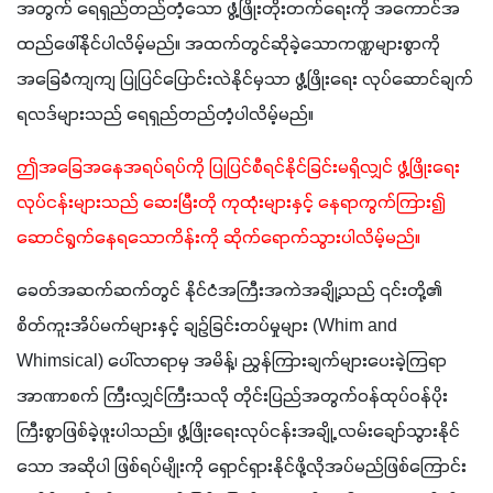
အတွက် ရေရှည်တည်တံ့သော ဖွံ့ဖြိုးတိုးတက်ရေးကို အကောင်အ
ထည်ဖေါ်နိုင်ပါလိမ့်မည်။ အထက်တွင်ဆိုခဲ့သောကဏ္ဍများစွာကို 
အခြေခံကျကျ ပြုပြင်ပြောင်းလဲနိုင်မှသာ ဖွံ့ဖြိုးရေး လုပ်ဆောင်ချက်
ရလဒ်များသည် ရေရှည်တည်တံ့ပါလိမ့်မည်။
ဤအခြေအနေအရပ်ရပ်ကို ပြုပြင်စီရင်နိုင်ခြင်းမရှိလျှင် ဖွံ့ဖြိုးရေး
လုပ်ငန်းများသည် ဆေးမြီးတို ကုထုံးများနှင့် နေရာကွက်ကြား၍ 
ဆောင်ရွက်နေရသောကိန်းကို ဆိုက်ရောက်သွားပါလိမ့်မည်။
ခေတ်အဆက်ဆက်တွင် နိုင်ငံအကြီးအကဲအချို့သည် ၎င်းတို့၏ 
စိတ်ကူးအိပ်မက်များနှင့် ချဉ်ခြင်းတပ်မှုများ (Whim and 
Whimsical) ပေါ်လာရာမှ အမိန့်၊ ညွှန်ကြားချက်များပေးခဲ့ကြရာ 
အာဏာစက် ကြီးလျှင်ကြီးသလို တိုင်းပြည်အတွက်ဝန်ထုပ်ဝန်ပိုး 
ကြီးစွာဖြစ်ခဲ့ဖူးပါသည်။ ဖွံ့ဖြိုးရေးလုပ်ငန်းအချို့ လမ်းချော်သွားနိုင်
သော အဆိုပါ ဖြစ်ရပ်မျိုးကို ရှောင်ရှားနိုင်ဖို့လိုအပ်မည်ဖြစ်ကြောင်း 