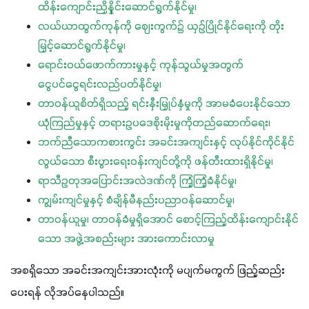
ထိန်းကျောင်းညှိနှိုင်းဆောင်ရွက်နိုင်မှု၊
လယ်ယာထွက်ကုန်ကို ဈေးကွက်၌ ယှဉ်ပြိုင်နိုင်ရေးကို တိုး
မြှင့်ဆောင်ရွက်နိုင်မှု၊
ရောင်းဝယ်ဖောက်ကားမှုနှင့် ကုန်သွယ်မှုအတွက်
ငွေပင်ငွေရင်းလည်ပတ်နိုင်မှု၊
တာဝန်ယူစိတ်ရှိသည့် ရင်းနှီးမြှုပ်နှံမှုကို အာမခံပေးနိုင်သော
ယုံကြည်မှုနှင့် တရားဥပဒေစိုးမိုးမှုကိုတည်ဆောက်ရေး၊
ဘက်ညီသောကစားကွင်း အခင်းအကျင်းနှင့် လုပ်နိုင်ကိုင်နိုင်
လွယ်သော စီးပွားရေးဝန်းကျင်တို့ကို ဖန်တီးထားရှိနိုင်မှု၊
ရာသီဥတုအပြောင်းအလဲဒဏ်ကို ကြံ့ကြံ့ခံနိုင်မှု၊
ကျွမ်းကျင်မှုနှင့် စံချိန်မီနည်းပညာဝန်ဆောင်မှု၊
တာဝန်ယူမှု၊ တာဝန်ခံမှုရှိအောင် စောင့်ကြည့်ထိန်းကျောင်းနိုင်
သော အဖွဲ့အစည်းများ အားကောင်းလာမှု
အစရှိသော အခင်းအကျင်းအားလုံးကို မပျက်မကွက် ဖြည့်ဆည်း
ပေးရန် လိုအပ်နေပါသည်။