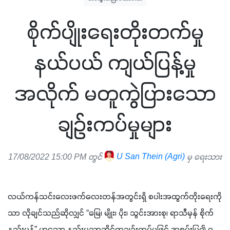
စိုက်ပျိုးရေးတိုးတက်မှု
နယ်ပယ် ကျယ်ပြန့်မှု
အလိုက် မတူကွဲပြားသော
ချဉ်းကပ်မှုများ
17/08/2022 15:00 PM တွင်
U San Thein (Agri)
မှ ရေးသား
လယ်ကန်သင်းလေးဖက်လေးတန်အတွင်းရှိ စပါးအထွက်တိုးရေးကို
သာ လိုချင်သည်ဆိုလျှင် “မြေ၊ မျိုး၊ ပိုး၊ သွင်းအားစု၊ ရာသီမှန် စိုက်