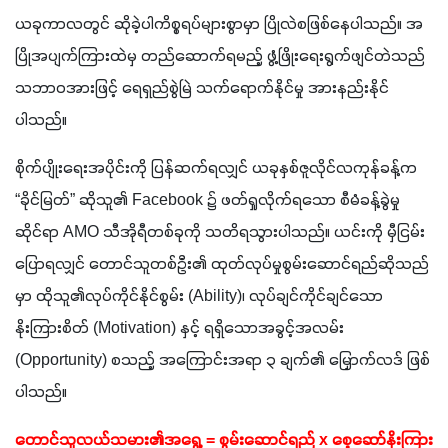
ယခုကာလတွင် ဆိုခဲ့ပါကိစ္စရပ်များစွာမှာ ပြိုလဲစဖြစ်နေပါသည်။ အ
ပြိုအပျက်ကြားထဲမှ တည်ဆောက်ရမည့် ဖွံ့ဖြိုးရေးရွက်ဖျင်တဲသည် 
သဘာဝအားဖြင့် ရေရှည်စွဲမြဲ သက်ရောက်နိုင်မှု အားနည်းနိုင်
ပါသည်။
စိုက်ပျိုးရေးအပိုင်းကို ပြန်ဆက်ရလျှင် ယခုနှစ်ဇူလိုင်လကုန်ခန့်က 
“ခိုင်မြတ်” ဆိုသူ၏ Facebook ၌ ဖတ်ရှုလိုက်ရသော စီမံခန့်ခွဲမှု
ဆိုင်ရာ AMO သီအိုရီတစ်ခုကို သတိရသွားပါသည်။ ယင်းကို မှီငြမ်း
ပြောရလျှင် တောင်သူတစ်ဦး၏ ထုတ်လုပ်မှုစွမ်းဆောင်ရည်ဆိုသည်
မှာ ထိုသူ၏လုပ်ကိုင်နိုင်စွမ်း (Ability)၊ လုပ်ချင်ကိုင်ချင်သော 
နိုးကြားစိတ် (Motivation) နှင့် ရရှိသောအခွင့်အလမ်း 
(Opportunity) စသည့် အကြောင်းအရာ ၃ ချက်၏ မြှောက်လဒ် ဖြစ်
ပါသည်။ 
တောင်သူလယ်သမား၏အရွေ့ = စွမ်းဆောင်ရည် x စေ့ဆော်နိုးကြား