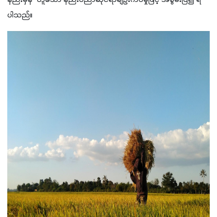
နည်းမှန်” ဟူသော နည်းပညာဆိုင်ရာချဉ်းကပ်မှုဖြင့် အစွမ်းပြ၍ ရ
ပါသည်။