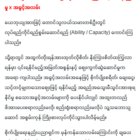
မှု x အခွင့်အလမ်း
ယေဘုယျအားဖြင့် တောင်သူလယ်သမားတစ်ဦးတွင် 
လုပ်ရည်ကိုင်ရည်စွမ်းဆောင်ရည် (Ability / Capacity) ကောင်းကြ
ပါသည်။
သို့ရာတွင် အထွက်တိုးရန်အားထုတ်လိုစိတ်၊ နိုးကြားစိတ်ထကြွလာ
ရန်မှာ ၎င်းရနိုင်မည့်အမြတ်အစွန်းနှင့် ဈေးကွက်ဆွဲဆောင်မှုက 
အခရာ ကျပါသည်။ အခွင့်အလမ်းအနေဖြင့် စိုက်ပျိုးစရိတ်၊ ချေးငွေ၊ 
သင့်တင့်မျှတသောဈေးဖြင့် ရနိုင်မည့် အရည်အသွေးမီသွင်းအားစုရ
နိုင်မှု စသောအခွင့်အလမ်းများကို ပေးနိုင်ပါလျှင် အထူးတလည်
ဖိအားပေးစရာလည်းမလို၊ စည်းရုံးစရာလည်းမလိုပဲ သူ့သဘောသူ
ဆောင် အစွမ်းကုန် ကြိုးစားလုပ်ကိုင်သွားပါလိမ့်မည်။
စိုက်ပျိုးရေးနည်းပညာရှင်က မှန်ကန်သောလမ်းကြောင်းကို ချပေး