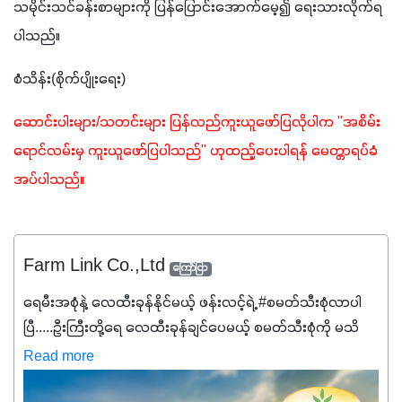
သမိုင်းသင်ခန်းစာများကို ပြန်ပြောင်းအောက်မေ့၍ ရေးသားလိုက်ရ
ပါသည်။
စံသိန်း(စိုက်ပျိုးရေး)
ဆောင်းပါးများ/သတင်းများ ပြန်လည်ကူးယူဖော်ပြလိုပါက "အစိမ်း
ရောင်လမ်းမှ ကူးယူဖော်ပြပါသည်" ဟုထည့်ပေးပါရန် မေတ္တာရပ်ခံ
အပ်ပါသည်။ 
Farm Link Co.,Ltd
ကြော်ငြာ
ရေမီးအစုံနဲ့ လေထီးခုန်နိုင်မယ့် ဖန်းလင့်ရဲ့ #စမတ်သီးစုံလာပါ
ပြီ.....ဦးကြီးတို့ရေ ‌လေထီးခုန်ချင်ပေမယ့် စမတ်သီးစုံကို မသိ
သေးရင်တော့ ဒီစာလေးကို ဆက်ဖတ်‌ပေးပါ #စမတ်သီးစုံဆိုတာ
Read more
အပင်တိုင်းအတွက် အဓိကအာဟာရNPK (19:7:8)နဲ့ #ဟူးမစ်