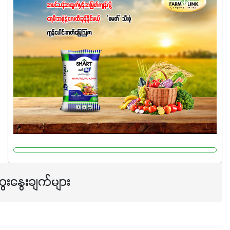
အက်စစ်တို့ အချိုးကျ ပေါင်းစပ်ထားတဲ့ ကွန်ပေါင်း
ဓာတ်မြေဩဇာဖြစ်ပါတယ်။ အဓိကအကျိုးကျေးဇူးတွေအနေနဲ့
ကတော့ နိုက်ထရိုဂျင် 19%ပါဝင်တဲ့အတွက် ကလိုရိုဖီးလ်ဖွဲ့စည်း
မှုကို အားပေးကာ သီးနှံပင်များ၏အရွက်များစိမ်းလန်းသန်စွမ်း
ပြီး အစာချက်လုပ်မှုအားကောင်းစေပါတယ်။ အပင်၏ပင်ပိုင်း
ကြီးထွားမှုကို တိုးမြင့်စေကာ အပင်သန်၍ အကြီးမြန်စေပါတယ်။
သင့်တော်တဲ့ Phosphorus 7%ပါဝင်မှုကြောင့် အပင်ရဲ့ အမြစ်
ဖွဲ့စည်းတည်ဆောက်မှုကို ပို၍သန်မာလာအောင် အားပေးပါ
တယ်။ ဒါ့အပြင် ပန်းပွင့်ခြင်း၊အသီးသီးခြင်း၊အစေ့တည်ခြင်း
လုပ်ငန်းစဉ်များကိုလည်း အားပေးပါတယ်။ လုံလောက်တဲ့
Potassium 8%က အပင်ရဲ့ ရောဂါဒဏ်၊ရာသီဥတုဒဏ်ခံနိုင်ရည်
ရှိမှုကို မြင့်တက်စေပြီး အသီးအရည်အသွေး၊ အရွယ်အစားနဲ့
အရသာ ပိုမိုကောင်းမွန်စေဖို့အတွက် လိုအပ်တဲ့အာဟာရဓာတ်
ေးနွေးချက်များ
ဖြစ်ပါတယ်။ ဟူးမစ်အက်စစ်ပါဝင်ပေါင်းစပ်ထားတဲ့အတွက်
အာဟာရဓာတ်စုပ်ယူမှုကောင်းမွန်လာခြင်း၊မြေဆီလွှာဖွဲ့စည်းပုံ
နှင့်ရေထိန်းနိုင်စွမ်းအားကောင်းလာခြင်းအပါအဝင်