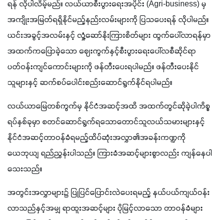
ရန် လိုပါလိမ့်မည်။ လယ်ယာစီးပွားရေးအပိုင်း (Agri-business) မှ 
အကျိုးအမြတ်ရရှိနိုင်မည့်နည်းလမ်းများကို ပြသပေးရန် လိုပါမည်။  
ယင်းအခွင့်အလမ်းနှင့် လှုံ့ဆော်နိုးကြားစိတ်များ ထွက်ပေါ်လာရန်မှာ 
အထက်ကပြောခဲ့သော ဈေးကွက်နှင့်စီးပွားရေးပေါ်လစီဆိုင်ရာ 
ပတ်ဝန်းကျင်ကောင်းများကို ဖန်တီးပေးရပါမည်။ ဖန်တီးပေးနိုင်
သူများနှင့် ဆက်စပ်ပေါင်းစည်းဆောင်ရွက်နိုင်ရပါမည်။
လယ်ယာမြေတစ်ကွက်မှ နိုင်ငံအဆင့်အထိ အထက်တွင်ဆိုခဲ့ပါကိစ္စ
ရပ်နှစ်ခုမှာ စတင်ဆောင်ရွက်ရသောတောင်သူလယ်သမားများနှင့် 
နိုင်ငံအဆင့်တာဝန်ခံရမည့်ထိပ်ဆုံးအလွှာ၏အခန်းကဏ္ဍကို 
ယေဘုယျ ရည်ညွှန်းပါသည်။ ကြားခံအဆင့်များစွာလည်း ကျန်နေပါ
သေးသည်။
အတွင်းအလွှာများ၌ ပြုပြင်ပြောင်းလဲပေးရမည့် နယ်ပယ်ကျယ်ဝန်း
လာသည်နှင့်အမျှ ရာထူးအဆင့်များ ပိုမြင့်လာသော တာဝန်ခံများ