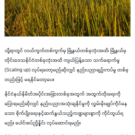
သို့ရာတွင် လယ်ကွက်တစ်ကွက်မှ မြို့နယ်တစ်ခုလုံးအထိ၊ မြို့နယ်မှ 
တိုင်းဒေသနိုင်ငံတစ်ခုလုံးအထိ ကျယ်ပြန့်သော သက်ရောက်မှု 
(Scaling up) လုပ်ရတော့မည်ဆိုလျှင် နည်းပညာချဉ်းကပ်မှု တစ်ခု
တည်းဖြင့် မရနိုင်တော့ပေ။ 
နိုင်ငံနယ်နိမိတ်အပိုင်းအခြားတစ်ခုအတွက် အထွက်တိုးရေးကို 
ပြောရမည်ဆိုလျှင် နည်းပညာအသုံးချနိုင်မှုကို လွှမ်းမိုးချုပ်ကိုင်နေ
သော စိုက်ပျိုးရေးနှင့်ဆက်နွှယ်သည့်ကဏ္ဍများစွာကို ကိုင်တွယ်ရ
မည်။ ပေါင်းစပ်ညှိနှိုင်း လုပ်ဆောင်ရမည်။ 