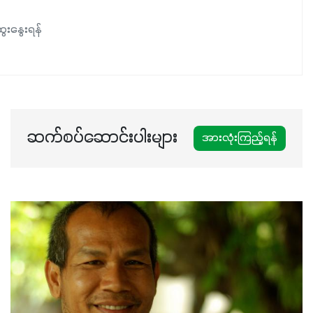
အကျိုးကျေးဇူးများစွာကိုရရှိစေမှာဖြစ်ပါတယ်။ စပါးအပါအဝင်
နှံစားသီးနှံများ၊ပဲအမျိုးမျိုး၊ဟင်းသီးဟင်းရွက်နဲ့ ဥယျာဉ်ခြံသီးနှံ
ေးနွေးရန်
အားလုံးမှာ အသုံးပြုနိုင်တယ်ဆိုတော့ တစ်မျိုးတည်းနဲ့ အားလုံး
ပါဖက်(perfect)မယ့် စမတ်သီးစုံနော် အရွေးမမှားတာသေချာပြီ
မလို့ အတွေးမများဘဲ သီးနှံတိုင်းကြီးထွားအောင် ဖန်းလင့်ရဲ့ #စ
မတ်သီးစုံကို သုံးကြပါစို့....
ဆက်စပ်ဆောင်းပါးများ
အားလုံးကြည့်ရန်