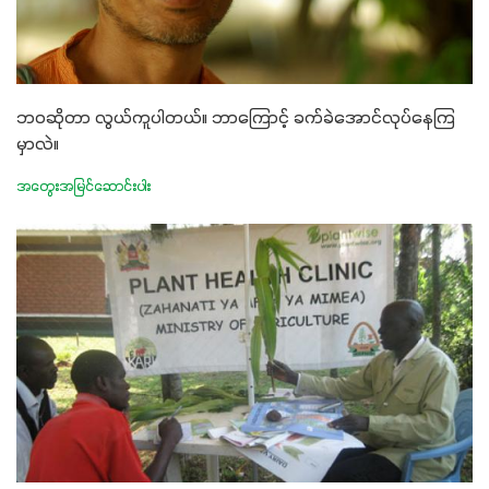
ဘဝဆိုတာ လွယ်ကူပါတယ်။ ဘာကြောင့် ခက်ခဲအောင်လုပ်နေကြ
မှာလဲ။
အတွေးအမြင်ဆောင်းပါး