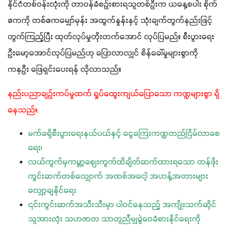
နိုင်ငံတစ်ဝန်းလုံးကို တာဝန်ခံစဉ်းစားရသူတစ်ဦးက ယနေ့စပါး စိုက်
ဧကကို တစ်ဧကမျှော်မှန်း အထွက်နှုန်းနှင့် သုံးချက်တွက်နည်းဖြင့်
တွက်ကြည့်ပြီး ထုတ်လုပ်မှုတိုးတက်အောင် လုပ်ပြမည်။ စီးပွားရေး 
ဦးမော့အောင်လုပ်ပြမည်ဟု ပြောလာလျှင် စိန်ခေါ်မှုများစွာကို 
ကနဦး ဖြေရှင်းပေးရန် လိုလာသည်။
နည်းပညာချဉ်းကပ်မှုထက် ရှုပ်ထွေးကျယ်ပြောသော ကဏ္ဍများစွာ ရှိ
နေသည်။ 
မက်ခရိုစီးပွားရေးနယ်ပယ်နှင့် ငွေကြေးကဏ္ဍတည်ငြိမ်လာစေ
ရေး၊
လယ်ကွက်မှကမ္ဘာ့ဈေးကွက်ထိချိတ်ဆက်ထားရသော တန်ဖိုး
ကွင်းဆက်တစ်လျှောက် အထစ်အငေါ့ အဟန့်အတားများ
လျှော့ချနိုင်ရေး
၎င်းကွင်းဆက်အသီးသီးမှာ ပါဝင်နေသည့် အကျိုးသက်ဆိုင်
သူအားလုံး သဟဇာတ သာတူညီမျှခွဲဝေခံစားနိုင်ရေးကို