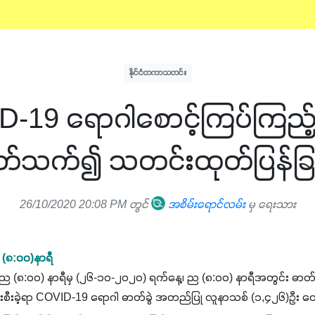
နိုင်ငံတကာသတင်း
19 ရောဂါစောင့်ကြပ်ကြည့်ရှုမ
တ်သက်၍ သတင်းထုတ်ပြန်ခြင
26/10/2020 20:08 PM တွင်
အစိမ်းရောင်လမ်း
မှ ရေးသား
(၈:၀၀)နာရီ
၈:၀၀) နာရီမှ (၂၆-၁၀-၂၀၂၀) ရက်နေ့၊ ည (၈:၀၀) နာရီအတွင်း ဓာတ်ခွဲ
းစီးခဲ့ရာ COVID-19 ရောဂါ ဓာတ်ခွဲ အတည်ပြု လူနာသစ် (၁,၄၂၆)ဦး တွ