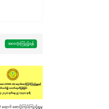
အားလုံးကြည့်ရန်
ောဂါ စောင့်ကြပ်ကြည့်ရှုမှု