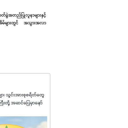
၊ သွင်းအားစုစရိတ်တွေ
ကြီးတို့ အဆင်ပြေမှာနော်
်းတွေကိုပဲ ရွေးချယ်သုံး