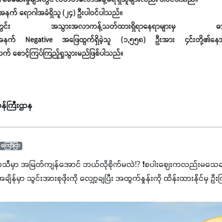
န်ကြီးဌာန
ကြော်ငြာ
ာသီမှာ အမြတ်ကျန်အောင် ဘယ်လိုစိုက်မလဲ⁉️ ❗စပါးဈေးကလည်းမသေချာ
မှာ သွင်းအားစုဖိုးကို လျှော့ချပြီး အထွက်နှုန်းကို ထိန်းထားနိုင်မှ ဦး
ျှ ကိုယ့်အတွက်အကျိုးရစေမယ့် အရည်အသွေးစိတ်ချရတဲ့ သွင်းအားစုပစ္စည