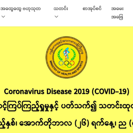
အထွေထွေ ဗဟုသုတ
သတင်း
စာအုပ်စင်
အမေး
အဖြေ