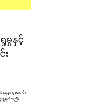
ှုနှင့်
်း
နမူနာ စုစုပေါင်း
ေ့ရှိရပါသည်။