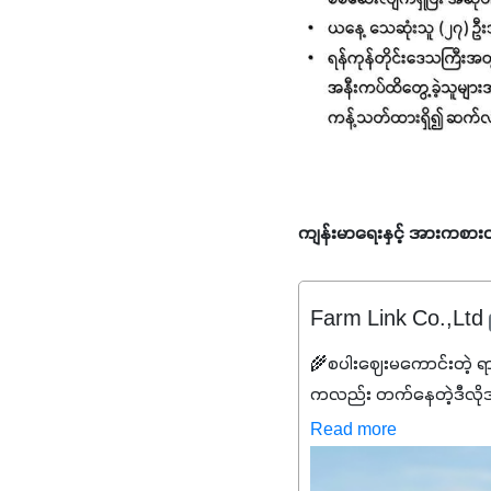
ကျန်းမာရေးနှင့် အားကစားဝ
Farm Link Co.,Ltd
🌾စပါးဈေးမကောင်းတဲ့ ရ
ကလည်း တက်နေတဲ့ဒီလိုအချိန်
✔️ဒါကြောင့် ကိုယ်သုံးသမ
Read more
သင့်ပါတယ်။