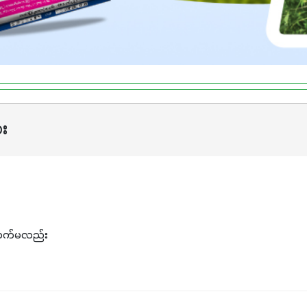
ား
ာက်မလည်း