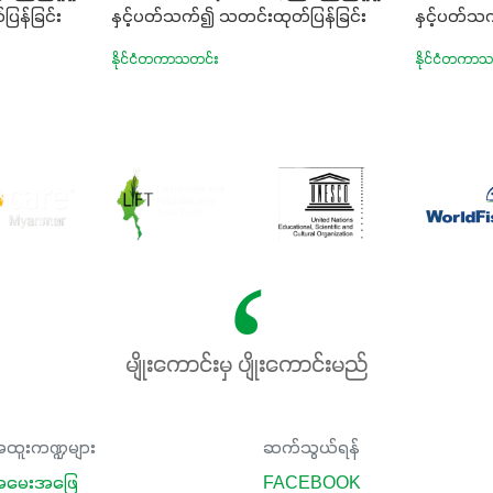
ြန်ခြင်း
နှင့်ပတ်သက်၍ သတင်းထုတ်ပြန်ခြင်း
နှင့်ပတ်သ
နိုင်ငံတကာသတင်း
နိုင်ငံတကာ
မျိုးကောင်းမှ ပျိုးကောင်းမည်
ထူးကဏ္ဍများ
ဆက်သွယ်ရန်
မေးအဖြေ
FACEBOOK