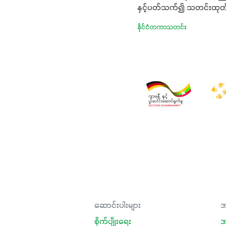
နှင့်ပတ်သက်၍ သတင်းထုတ်ပ
နိုင်ငံတကာသတင်း
ဆောင်းပါးများ
အ
စိုက်ပျိုးရေး
အ