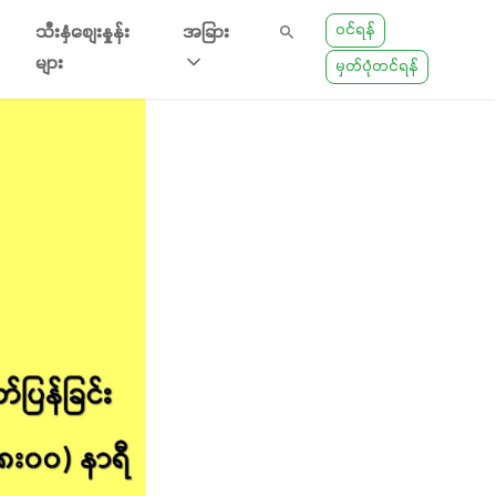
ဝင်ရန်
သီးနှံစျေးနှုန်း
အခြား
များ
မှတ်ပုံတင်ရန်