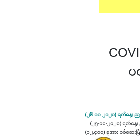
COVID-
ပ
(၂၆-၁၀-၂၀၂၀) ရက်နေ့၊ ည 
(၂၅-၁၀-၂၀၂၀) ရက်နေ့၊ ည (
(၁၂,၄၀၀) ခုအား စစ်ဆေးပြီ