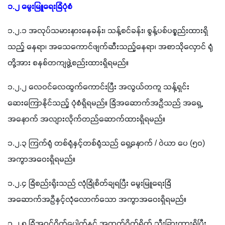
၁.၂ မွေးမြူရေးခြံပုံစံ
၁.၂.၁ အလုပ်သမားနားနေခန်း၊ သန့်စင်ခန်း၊ စွန့်ပစ်ပစ္စည်းထားရှိ
သည့် နေရာ၊ အသေကောင်ဖျက်ဆီးသည့်နေရာ၊ အစာသိုလှောင် ရုံ
တို့အား စနစ်တကျဖွဲ့စည်းထားရှိရမည်။
၁.၂.၂ လေဝင်လေထွက်ကောင်းပြီး အလွယ်တကူ သန့်ရှင်း
ဆေးကြောနိုင်သည့် ပုံစံရှိရမည်။ ခြံအဆောက်အဦသည် အရှေ့
အနောက် အလျားလိုက်တည်ဆောက်ထားရှိရမည်။
၁.၂.၃ ကြက်ရုံ တစ်ရုံနှင့်တစ်ရုံသည် ရှေ့နောက် / ဝဲယာ ပေ (၅၀) 
အကွာအဝေးရှိရမည်။
၁.၂.၄ ခြံစည်းရိုးသည် လုံခြုံစိတ်ချရပြီး မွေးမြူရေးခြံ
အဆောက်အဦနှင့်လုံလောက်သော အကွာအဝေးရှိရမည်။
၁.၂.၅ ခြံအဝင်ဂိတ်ပေါက်နှင့် အထွက်ဂိတ်ရိုက် သီးခြားထားရှိပြီး