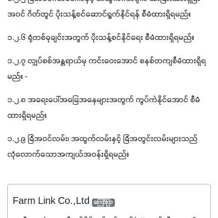
အဝင် ဂိတ်တွင် ပိုးသန့်စင်ဆောင်ရွက်နိုင်ရန် စီမံထားရှိရမည်။
၁.၂.၆ ရုံတစ်ခုချင်းအတွက် ပိုးသန့်စင်နိုင်ရေး စီမံထားရှိရမည်။
၁.၂.၇ လျှပ်စစ်အန္တရာယ်မှ ကင်းဝေးအောင် စနစ်တကျစီမံထားရှိရ
မည်။ -
၁.၂.၈ အရေးပေါ်အခြေအနေများအတွက် ကွပ်ကဲနိုင်အောင် စီမံ
ထားရှိရမည်။
၁.၂.၉ ခြံအဝင်လမ်း၊ အထွက်လမ်းနှင့် ခြံအတွင်းလမ်းများသည် 
လုံလောက်သောအကျယ်အဝန်းရှိရမည်။
Farm Link Co.,Ltd
ကြော်ငြာ