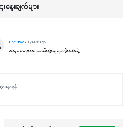
အရသာ ပိုမိုကောင်းမွန်စေဖို့အတွက် လိုအပ်တဲ့အာဟာရဓာတ်
ေးနွေးချက်များ
ဖြစ်ပါတယ်။ ဟူးမစ်အက်စစ်ပါဝင်ပေါင်းစပ်ထားတဲ့အတွက်
အာဟာရဓာတ်စုပ်ယူမှုကောင်းမွန်လာခြင်း၊မြေဆီလွှာဖွဲ့စည်းပုံ
နှင့်ရေထိန်းနိုင်စွမ်းအားကောင်းလာခြင်းအပါအဝင်
အကျိုးကျေးဇူးများစွာကိုရရှိစေမှာဖြစ်ပါတယ်။ စပါးအပါအဝင်
နှံစားသီးနှံများ၊ပဲအမျိုးမျိုး၊ဟင်းသီးဟင်းရွက်နဲ့ ဥယျာဉ်ခြံသီးနှံ
ChitPhyo
- 3 years ago
အားလုံးမှာ အသုံးပြုနိုင်တယ်ဆိုတော့ တစ်မျိုးတည်းနဲ့ အားလုံး
အခုမှစမွေမာဗျဘယ်လို့မွေရမလဲ့မသိလို့
ပါဖက်(perfect)မယ့် စမတ်သီးစုံနော် အရွေးမမှားတာသေချာပြီ
မလို့ အတွေးမများဘဲ သီးနှံတိုင်းကြီးထွားအောင် ဖန်းလင့်ရဲ့ #စ
မတ်သီးစုံကို သုံးကြပါစို့....
ေးနွေးရန်