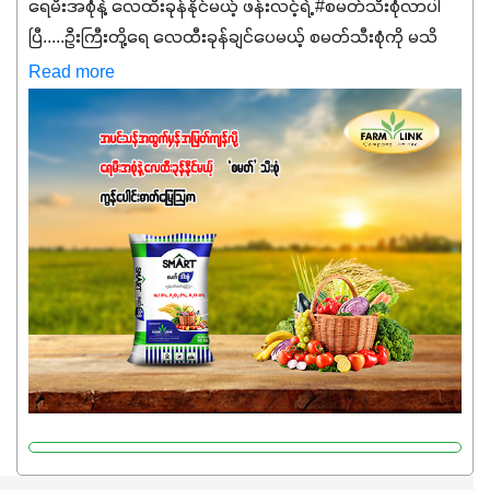
ရေမီးအစုံနဲ့ လေထီးခုန်နိုင်မယ့် ဖန်းလင့်ရဲ့ #စမတ်သီးစုံလာပါ
ပြီ.....ဦးကြီးတို့ရေ ‌လေထီးခုန်ချင်ပေမယ့် စမတ်သီးစုံကို မသိ
သေးရင်တော့ ဒီစာလေးကို ဆက်ဖတ်‌ပေးပါ #စမတ်သီးစုံဆိုတာ
Read more
အပင်တိုင်းအတွက် အဓိကအာဟာရNPK (19:7:8)နဲ့ #ဟူးမစ်
အက်စစ်တို့ အချိုးကျ ပေါင်းစပ်ထားတဲ့ ကွန်ပေါင်း
ဓာတ်မြေဩဇာဖြစ်ပါတယ်။ အဓိကအကျိုးကျေးဇူးတွေအနေနဲ့
ကတော့ နိုက်ထရိုဂျင် 19%ပါဝင်တဲ့အတွက် ကလိုရိုဖီးလ်ဖွဲ့စည်း
မှုကို အားပေးကာ သီးနှံပင်များ၏အရွက်များစိမ်းလန်းသန်စွမ်း
ပြီး အစာချက်လုပ်မှုအားကောင်းစေပါတယ်။ အပင်၏ပင်ပိုင်း
ကြီးထွားမှုကို တိုးမြင့်စေကာ အပင်သန်၍ အကြီးမြန်စေပါတယ်။
သင့်တော်တဲ့ Phosphorus 7%ပါဝင်မှုကြောင့် အပင်ရဲ့ အမြစ်
ဖွဲ့စည်းတည်ဆောက်မှုကို ပို၍သန်မာလာအောင် အားပေးပါ
တယ်။ ဒါ့အပြင် ပန်းပွင့်ခြင်း၊အသီးသီးခြင်း၊အစေ့တည်ခြင်း
လုပ်ငန်းစဉ်များကိုလည်း အားပေးပါတယ်။ လုံလောက်တဲ့
Potassium 8%က အပင်ရဲ့ ရောဂါဒဏ်၊ရာသီဥတုဒဏ်ခံနိုင်ရည်
ရှိမှုကို မြင့်တက်စေပြီး အသီးအရည်အသွေး၊ အရွယ်အစားနဲ့