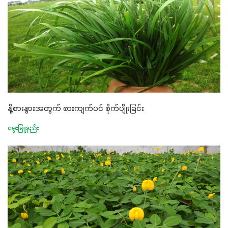
နို့စားနွားအတွက် စားကျက်ပင် စိုက်ပျိုးခြင်း
မွေးမြူနည်း