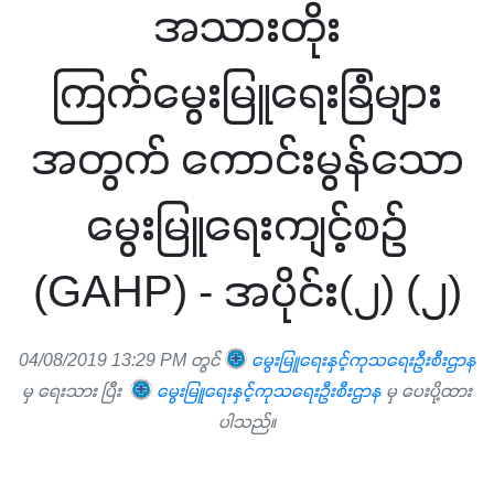
အသားတိုး
ကြက်မွေးမြူရေးခြံများ
အတွက် ကောင်းမွန်သော
မွေးမြူရေးကျင့်စဉ်
(GAHP) - အပိုင်း(၂) (၂)
04/08/2019 13:29 PM တွင်
မွေးမြူရေးနှင့်ကုသရေးဦးစီးဌာန
မှ ရေးသား ပြီး
မွေးမြူရေးနှင့်ကုသရေးဦးစီးဌာန
မှ ပေးပို့ထား
ပါသည်။