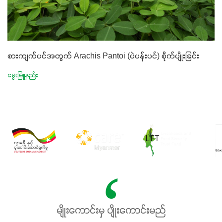
စားကျက်ပင်အတွက် Arachis Pantoi (ပဲပန်းပင်) စိုက်ပျိုးခြင်း
မွေးမြူနည်း
မျိုးကောင်းမှ ပျိုးကောင်းမည်