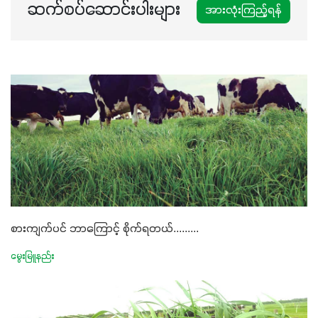
ဆက်စပ်ဆောင်းပါးများ
အားလုံးကြည့်ရန်
စားကျက်ပင် ဘာကြောင့် စိုက်ရတယ်.........
မွေးမြူနည်း