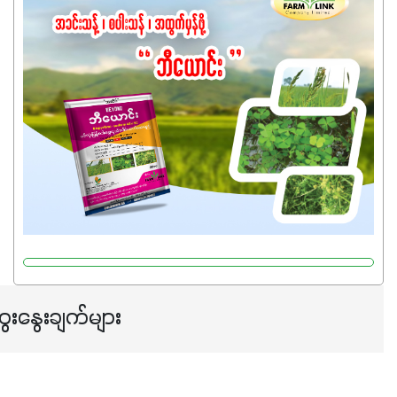
ကြောင့် ကိုယ်သုံးသမျှ ကိုယ့်အတွက်အကျိုးရစေမယ့်
အရည်အသွေးစိတ်ချရတဲ့ သွင်းအားစုပစ္စည်းတွေကိုပဲ ရွေးချယ်
သုံးသင့်ပါတယ်။
ေးနွေးချက်များ