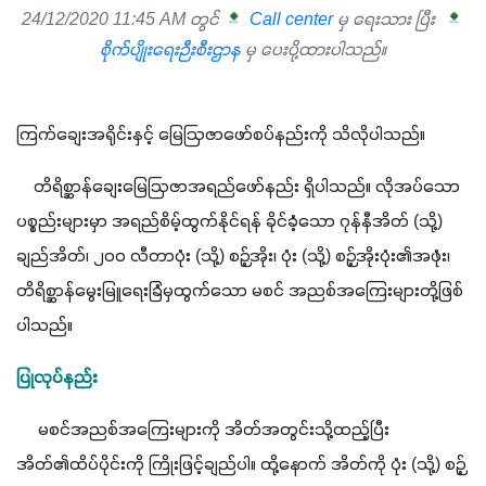
24/12/2020 11:45 AM တွင်
Call center
မှ ရေးသား ပြီး
စိုက်ပျိုးရေးဉီးစီးဌာန
မှ ပေးပို့ထားပါသည်။
ကြက်ချေးအရိုင်းနှင့် မြေဩဇာဖော်စပ်နည်းကို သိလိုပါသည်။
    တိရိစ္ဆာန်ချေးမြေဩဇာအရည်ဖော်နည်း ရှိပါသည်။ လိုအပ်သော
ပစ္စည်းများမှာ အရည်စိမ့်ထွက်နိုင်ရန် ခိုင်ခံ့သော ဂုန်နီအိတ် (သို့) 
ချည်အိတ်၊ ၂၀၀ လီတာပုံး (သို့) စဉ့်အိုး၊ ပုံး (သို့) စဉ့်အိုးပုံး၏အဖုံး၊ 
တိရိစ္ဆာန်မွေးမြူရေးခြံမှထွက်သော မစင် အညစ်အကြေးများတို့ဖြစ်
ပါသည်။
ပြုလုပ်နည်း
     မစင်အညစ်အကြေးများကို အိတ်အတွင်းသို့ထည့်ပြီး 
အိတ်၏ထိပ်ပိုင်းကို ကြိုးဖြင့်ချည်ပါ။ ထို့နောက် အိတ်ကို ပုံး (သို့) စဉ့်