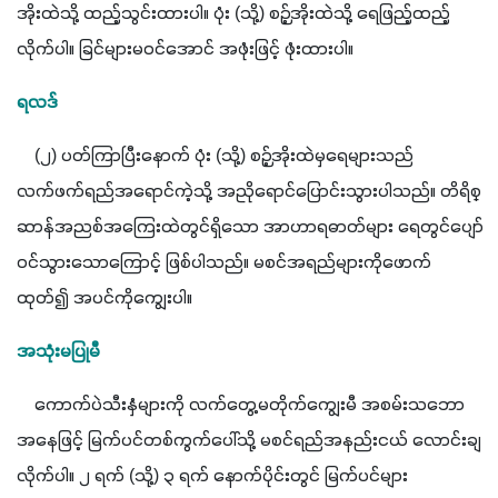
အိုးထဲသို့ ထည့်သွင်းထားပါ။ ပုံး (သို့) စဉ့်အိုးထဲသို့ ရေဖြည့်ထည့်
လိုက်ပါ။ ခြင်များမဝင်အောင် အဖုံးဖြင့် ဖုံးထားပါ။
ရလဒ်
    (၂) ပတ်ကြာပြီးနောက် ပုံး (သို့) စဉ့်အိုးထဲမှရေများသည် 
လက်ဖက်ရည်အရောင်ကဲ့သို့ အညိုရောင်ပြောင်းသွားပါသည်။ တိရိစ္
ဆာန်အညစ်အကြေးထဲတွင်ရှိသော အာဟာရဓာတ်များ ရေတွင်ပျော်
ဝင်သွားသောကြောင့် ဖြစ်ပါသည်။ မစင်အရည်များကိုဖောက်
ထုတ်၍ အပင်ကိုကျွေးပါ။
အသုံးမပြုမီ
    ကောက်ပဲသီးနှံများကို လက်တွေ့မတိုက်ကျွေးမီ အစမ်းသဘော
အနေဖြင့် မြက်ပင်တစ်ကွက်ပေါ်သို့ မစင်ရည်အနည်းငယ် လောင်းချ
လိုက်ပါ။ ၂ ရက် (သို့) ၃ ရက် နောက်ပိုင်းတွင် မြက်ပင်များ