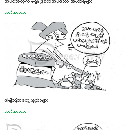
အပင်အတွက် မရှိမဖြစ်လိုအပ်သော အဟာရများ
အပင်အာဟာရ
မြေသြဇာကျွေးနည်းများ
အပင်အာဟာရ