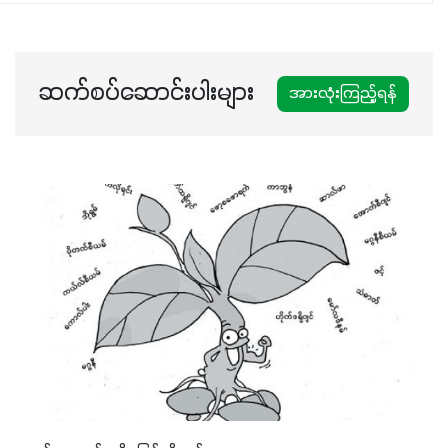
ဆက်စပ်ဆောင်းပါးများ
အားလုံးကြည့်ရန်