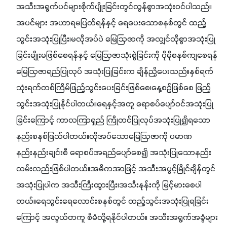
အသီးအရွက်ပင်များစိုက်ပျိုးခြင်းတွင်လွန်စွာအသုံးဝင်ပါသည်။
အပင်များ အဟာရမပြတ်ရန်နှင့် ရေပေးသောစနစ်တွင် ထည့်
သွင်းအသုံးပြုပြီး၊မလိုအပ်ပဲ မြေဩဇာကို အလျှင်လိုစွာအသုံးပြု
ခြင်းမျိုးမဖြစ်စေရန်နှင့် မြေဩဇာသုံးစွဲခြင်းကို ပိုမိုစနစ်ကျစေရန် 
မြေဩဇာရည်ပြုလုပ် အသုံးပြုခြင်းက ချိန်ညှိပေးသည်။နှစ်ရက် 
သုံးရက်တစ်ကြိမ်ဖြည့်သွင်းပေးခြင်းဖြစ်စေ၊နေ့စဉ်ဖြစ်စေ ဖြည့်
သွင်းအသုံးပြုနိုင်ပါတယ်။ရေနှင့်အတူ ရောစပ်ပျော်ဝင်အသုံးပြု
ခြင်းကြောင့် ကာလကြာရှည် ကြိုတင်ပြုလုပ်အသုံးပြု၍ရသော 
နည်းစနစ်ဖြသ်ပါတယ်။လိုအပ်သောမြေဩဇာကို ပမာဏ
နည်းနည်းချင်းစီ ရောစပ်အရည်ပျော်စေ၍ အသုံးပြုသောနည်း
လမ်းလည်းဖြစ်ပါတယ်။အဓိကအာဖြင့် အသီးအပွင့်မြိုင်ချိန်တွင် 
အသုံးပြုပါက အသီးကြီးထွားပြီး၊အသီးနုန်းကို မြင့်မားစေပါ
တယ်။ရေသွင်း‌ရေလောင်းစနစ်တွင် ထည့်သွင်းအသုံးပြုရခြင်း
ကြောင့် အလွယ်တကူ စီမံလို့ရနိုင်ပါတယ်။ အသီးအရွက်အခွံများ 