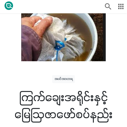
အပင်အာဟာရ
ကြက်ချေးအရိုင်းနှင့်
မြေဩဇာဖော်စပ်နည်း