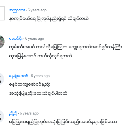
အညာသား
- 6 years ago
နွာကျင်ငယ်ရေ ပြုလုပ်နည်းရှိရင် သိချင်တယ်
အောင်စိုး
- 6 years ago
ကွမ်းသီးအပင် ဘယ်လိုမြေသြဇာ ကျွေးရသလဲအပင်ရှင်သန်ကြီး
ထွားမြန်အောင် ဘယ်လိုလုပ်ရသလဲ
နေမျိုးအောင်
- 6 years ago
စနစ်တကျဖော်စပ်နည်း

အသုံးပြုနည်းလေးသိချင်ပါတယ်
ညီညီ
- 6 years ago
မြေဩဇာရည်ပြုလုပ်အသုံးပြုခြင်းသည်။အပင်နုများဖြစ်သော 