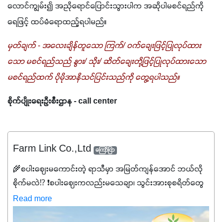
လောင်ကျွမ်း၍ အညိုရောင်ပြောင်းသွားပါက အဆိုပါမစင်ရည်ကို 
ရေဖြင့် ထပ်မံရောထည့်ရပါမည်။
မှတ်ချက် - အလေးချိန်တူသော ကြက်/ ဝက်ချေးဖြင့်ပြုလုပ်ထား
သော မစင်ရည်သည် နွား/ သိုး/ ဆိတ်ချေးတို့ဖြင့်ပြုလုပ်ထားသော 
မစင်ရည်ထက် ပိုမိုအာနိသင်ပြင်းသည်ကို တွေ့ရပါသည်။
စိုက်ပျိုးရေးဦးစီးဌာန - call center
Farm Link Co.,Ltd
ကြော်ငြာ
🌾စပါးဈေးမကောင်းတဲ့ ရာသီမှာ အမြတ်ကျန်အောင် ဘယ်လို
စိုက်မလဲ⁉️ ❗စပါးဈေးကလည်းမသေချာ၊ သွင်းအားစုစရိတ်တွေ
ကလည်း တက်နေတဲ့ဒီလိုအချိန်မှာ သွင်းအားစုဖိုးကို လျှော့ချပြီး
Read more
အထွက်နှုန်းကို ထိန်းထားနိုင်မှ ဦးကြီးတို့ အဆင်ပြေမှာနော် ✔️ဒါ