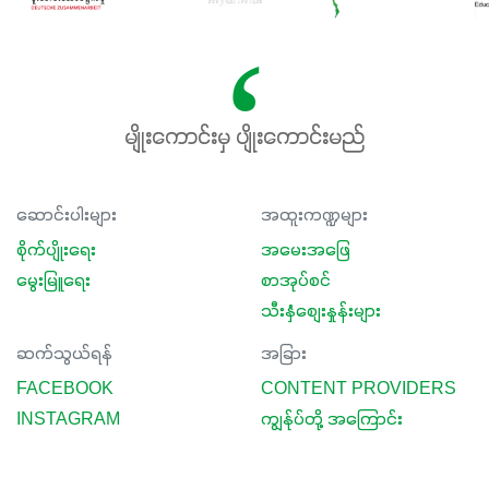
မျိုးကောင်းမှ ပျိုးကောင်းမည်
ဆောင်းပါးများ
အထူးကဏ္ဍများ
စိုက်ပျိုးရေး
အမေးအဖြေ
မွေးမြူရေး
စာအုပ်စင်
သီးနှံစျေးနှုန်းများ
ဆက်သွယ်ရန်
အခြား
FACEBOOK
CONTENT PROVIDERS
INSTAGRAM
ကျွန်ုပ်တို့ အကြောင်း