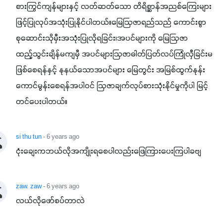
စားကြွင်ကျန်များနှင့် လတ်ဆတ်သော တိရိစ္ဆာန်အညစ်ကြေးများ
ဖြင့်ပြုလုပ်အသုံးပြုနိုင်ပါတယ်။မြေဩဇာရည်သည် ကောင်းစွာ
စုဆောင်းသိုမှီးအသုံးပြုလိုရခြင်း၊အပင်များကို မြေဩဇာ 
ထည့်သွင်းချိန်မကျမှီ အပင်များဩဇာဓါတ်ပြတ်လပ်ကြုံလှီခြင်းမ
ဖြစ်စေရန်နှင့် နုနယ်သောအပင်များ မြေတွင်း အမြစ်ထွက်နုန်း
ကောင်မွန်းစေရန်အပါဝင် ဩဇာချက်လုပ်စားသုံးနိုင်မှုကိုပါ မြင့်
တင်ပေးပါတယ်။
si thu tun
- 6 years ago
ငုံးချေးကဘယ်လိုအကျိုးရစေပါလည်းဖြေကြားပေးကြပါခဗျ
zaw. zaw
- 6 years ago
လယ်လိုဖော်စပ်တာလဲ