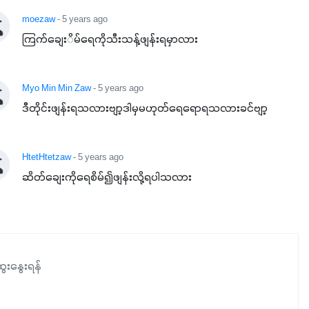
moezaw
- 5 years ago
ကြက်ချေးိမ်ရေကိုသီးသန့်ဖျန်းရမှာလား
Myo Min Min Zaw
- 5 years ago
ဒီတိုင်းဖျန်းရသလားဗျာ့ဒါမှမဟုတ်ရေရောရသလားခင်ဗျာ့
HtetHtetzaw
- 5 years ago
ဆိတ်ချေးကိုရေစိမ်၍ဖျန်းလို့ရပါသလား
ေးနွေးရန်