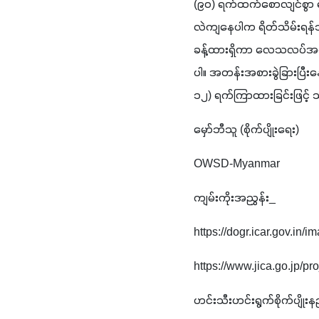
(၉၀) ရက်ထက်စောလျင်စွာ ရ
လဲကျနေပါက ရိတ်သိမ်းရန်သင့
ခန့်ထားရှိကာ လေသလပ်အခြော
ပါ။ အတန်းအစားခွဲခြားပြီးန
၁၂) ရက်ကြာထားခြင်းဖြင့် 
မှော်ဘီသူ (စိုက်ပျိုးရေး)
OWSD-Myanmar
ကျမ်းကိုးအညွှန်း_
https://dogr.icar.gov.in
https://www.jica.go.jp/p
ဟင်းသီးဟင်းရွက်စိုက်ပျိုးနည်