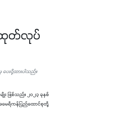
ထုတ်လုပ်
မှ ပေးပို့ထားပါသည်။
မျိုး ဖြစ်သည်။ ၂၀၂၃ ခုနှစ်
့် အမေရိကန်ပြည်ထောင်စုတို့