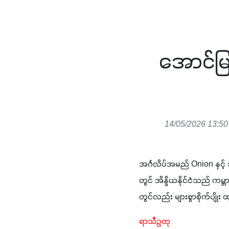
အောင်မြ
14/05/2026 13:50
အင်္ဂလိပ်အမည် Onion နှင့် 
တွင် အိန္ဒိယနိုင်ငံသည် ကမ္ဘ
တွင်လည်း များစွာစိုက်ပျိုး
ရာသီဥတု