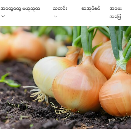
အထွေထွေ ဗဟုသုတ
သတင်း
စာအုပ်စင်
အမေး
အဖြေ