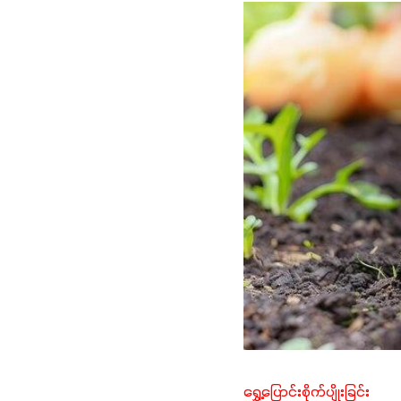
ရွှေ့ပြောင်းစိုက်ပျိုးခြင်း