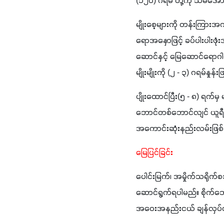
(၁၂၀) ဂရမ် တို့ကို သမအောင
မျိုးစေ့များကို တန်းကြား
ရောအနှောဖြင့် ခပ်ပါးပါးဖုံး
ဆောင်နှင့် မြေဆောင်ရောဂါမ
မျိုးမျိုးကို (၂ - ၃) ဂရမ်နှု
ပျိုးထောင်ပြီး(၅ - ၈) ရက်မှ
ဘောင်တစ်ဘောင်လျင် ယူရီးယား
အကောင်းဆုံးနည်းလမ်းဖြစ
မြေပြင်ခြင်း
ပေါင်းမြက်၊ အမှိုက်သရိုက
ဆောင်ရွက်ရပါမည်။ စိုက်ဘော
အဝေးအနည်းငယ် ချန်လှပ်ထ