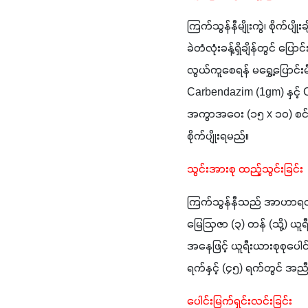
ကြက်သွန်နီမျိုးကွဲ၊ စိုက်ပျိ
ခဲတံလုံးခန့်ရှိချိန်တွင် ပြောင
လွယ်ကူစေရန် မရွှေ့ပြောင်းမ
Carbendazim (1gm) နှင့် Carbosulphan (2ml) ‌ရောစပ်ထားသော ရေတစ်
အကွာအဝေး (၁၅ x ၁၀) စင်တ
စိုက်ပျိုးရမည်။ 
သွင်းအားစု ထည့်သွင်းခြင်း
ကြက်သွန်နီသည် အာဟာရလိုအပ
မြေဩဇာ (၃) တန် (သို့) ယူရီး
အနေဖြင့် ယူရီးယားစုစုပေါင်း
ရက်နှင့် (၄၅) ရက်တွင် အ
ပေါင်းမြက်ရှင်းလင်းခြင်း 