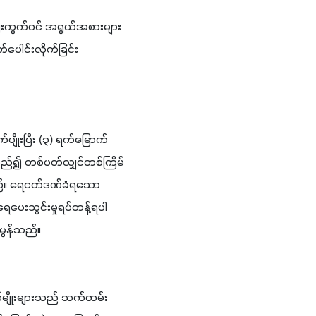
ဈေးကွက်ဝင် အရွယ်အစားများ
ပေါင်းလိုက်ခြင်း 
်ပျိုးပြီး (၃) ရက်မြောက်
တည်၍ တစ်ပတ်လျှင်တစ်ကြိမ် 
သည်။ ရေငတ်ဒဏ်ခံရသော
ရေပေးသွင်းမှုရပ်တန့်ရပါ
းမွန်သည်။
်မျိုးများသည် သက်တမ်း 