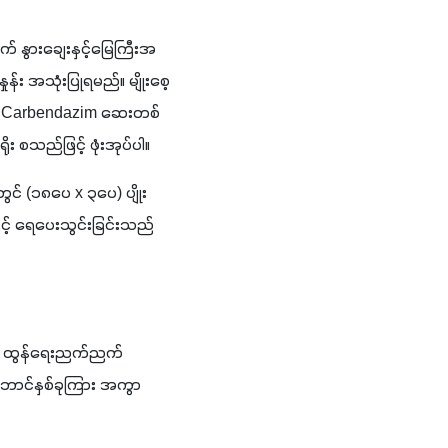
 နွားချေးနှင့်မြေကြီးအ
ုန်း အသုံးပြုရမည်။ မျိုးစေ့
သို့) Carbendazim ဆေးတစ်
ိုး စသည်ဖြင့် ဖုံးအုပ်ပါ။
တွင် (၁၈ပေ x ၃ပေ) ပျိုး
င့် ရေပေးသွင်းခြင်းသည် 
်၊ ထွန်ရေးညက်ညက် 
်ဘောင်နှစ်ခုကြား အကွာ