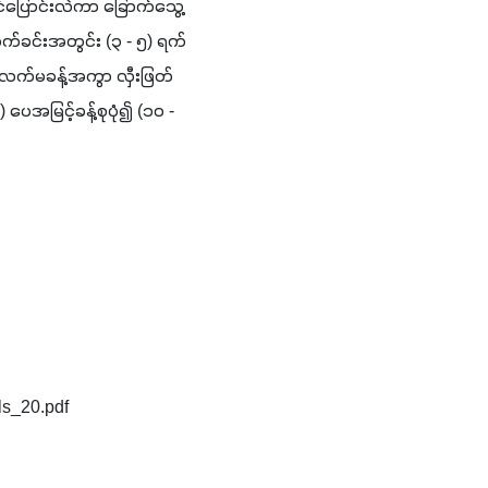
်ပြောင်းလဲကာ ခြောက်သွေ့
ုက်ခင်းအတွင်း (၃ - ၅) ရက်
 လက်မခန့်အကွာ လှီးဖြတ်
အမြင့်ခန့်စုပုံ၍ (၁၀ - 
ls_20.pdf