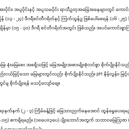
ိုင်း၊ အပူပိုင်းနှင့် အပူသမပိုင်း ရာသီဥတုအခြေအနေများတွင် ကောင်းစွာ
ျိန် (၁၃ - ၂၄) ဒီဂရီစင်တီဂရိတ်နှင့် ကြက်သွန်ဥ ဖြစ်ပေါ်စေရန် (၁၆ -၂၅)
်မှာ (၁၅ - ၃၀) ဒီဂရီ စင်တီဂရိတ်အတွင်း ဖြစ်သည်။ အပင်ကောင်းစွာကြီးထွ
 နုံးမြေစေး အစရှိသဖြင့် မြေအမျိုးအစားမျိုးစုံလင်စွာ စိုက်ပျိုးနိုင်သ
ည်းငယ်မြင့်သော မြေများတွင်လည်း စိုက်ပျိုးနိုင်သည်။ pH နိမ့်လွန်း၊ မြ
်မူ စိုက်ပျိုးရန် မသင့်လျော်ချေ။
ရေးနက်နက် (၂ - ၃) ကြိမ်ခန့်ဖြင့် မြေသားညက်နေအောင် ထွန်မွှေပေး
(၀.၀၅) ဧကရှိရမည်။ (၁၈ပေx၃ပေ) ပျိုးဘောင်အတွက် သဘာဝမြေဩဇာ (၁၂၀)