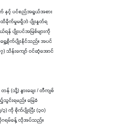
 ရွက် နှင့် ပင်စည်အရွယ်အစား 
ိခိုက်မှုမရှိဘဲ ပျိုးနှုတ်ရ
ရန် ပျိုးပင်အမြစ်များကို 
 သိန်းကျော် ဝင်ဆံ့အောင် 
(သို့) နွားချေး / တီကျစ်
ည့်သွင်းရမည်။ မြေခံ
ကို စိုက်ပျိုးပြီး (၃၀) 
ဂရမ်ခန့် လိုအပ်သည်။