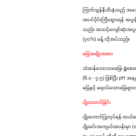
ကြက်သွန်နီသီးနှံသည် အအေးပ
အပင်ပိုင်းကြီးထွားရန် အပူခ
သည်။ အသင့်လျော်ဆုံးအပူချိန
(၇၀%) ခန့် လိုအပ်သည်။
မြေအမျိုးအစား
သဲဆန်သောသမမြေ၊ ရွှံစေးမြေ၊
(၆.၀ - ၇.၅) ဖြစ်ပြီး pH အန
မြေနှင့် ရေဝပ်သောမြေများတွင
ပျိုးထောင်ခြင်း
ပျိုးဘောင်ပြုလုပ်ရန် ထယ်
ပျိုးခင်းအကျယ်အဝန်းမှာ 