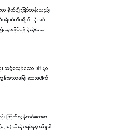
 စိုက်ပျိုးဖြစ်ထွန်းသည်။ 
 ဒီဂရီစင်တီဂရိတ် လိုအပ်
ားနိုင်ရန် စိုထိုင်းဆ 
ည်။ သင့်လျော်သော pH မှာ 
င့်လွန်းသောမြေ၊ ဆားပေါက်
ရမည်။ ကြက်သွန်တစ်ဧကစာ 
 ကီလိုဂရမ်နှင့် တီစူပါ 