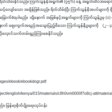
ိတ်သိမ်းနိုင်သည်။ ကြက်သွန်နီအရွက်၏ (၇၅%) ခန့် အရွက်ထိပ်အရောင
်လျော်သော အချိန်ဖြစ်သည်။ ရိတ်သိမ်းပြီး ကြက်သွန်နီအပင်များကို စိ
က်ခံရပါမည်။  ထို့နောက် အမြစ်နှင့်အရွက်များကို ကြက်သွန်ဥမှ (၁)
ောက် ဈေးကွက်အရည်အသွေးပြည့်မီသော ကြက်သွန်နီဥများကို    (၂ - ၄) ပေ
သိုလှောင်သက်တမ်းရှည်ကြာစေနိုင်သည်။ 
/images/ebook/ebookdogr.pdf
roject/english/kenya/015/materials/c8h0vm0000f7o8cj-att/materia
း၊ မြန်မာ့စိုက်ပျိုးရေးလုပ်ငန်း