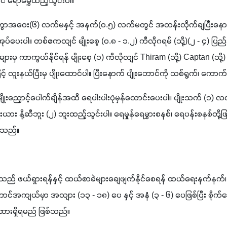
် ရောမွှေထည့်သွင်းပါ။ 
အကွာအဝေး(၆) လက်မနှင့် အနက်(၀.၅) လက်မတွင် အတန်းလိုက်ချပြီးနောက်
အုပ်ပေးပါ။ တစ်ဧကလျင် မျိုးစေ့ (၀.၈ - ၁.၂) ကီလိုဂရမ် (သို့)(၂ - ၄) ပြည်နှ
ျားမှ ကာကွယ်နိုင်ရန် မျိုးစေ့ (၁) ကီလိုလျင် Thiram (သို့) Captan (
န်းဖြင့် လူးနယ်ပြီးမှ ပျိုးထောင်ပါ။ ပြီးနောက် ပျိုးဘောင်ကို သစ်ရွက်၊ ကောက်ရ
 မျိုးညှောင့်ပေါက်ချိန်အထိ ရေပါးပါးပုံမှန်လောင်းပေးပါ။ ပျိုးသက် (၁) လ
 နို့ဆီဘူး (၂) ဘူးထည့်သွင်းပါ။ ရေမှုန်ရေမွှားစနစ်၊ ရေပန်းစနစ်တို့ဖြ
်သည်။
်စသည် ဖယ်ရှားရန်နှင့် ထယ်စာခဲများချေဖျက်နိုင်စေရန် ထယ်ရေးနက်နက
င်အကျယ်မှာ အလျား (၁၃ - ၁၈) ပေ နှင့် အနံ (၃ - ၆) ပေဖြစ်ပြီး စိုက
ားရှိရမည် ဖြစ်သည်။ 