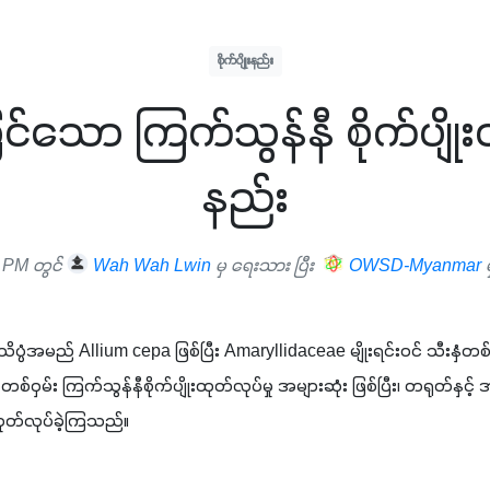
စိုက်ပျိုးနည်း
င်သော ကြက်သွန်နီ စိုက်ပျိုး
နည်း
 PM တွင်
Wah Wah Lwin
မှ ရေးသား ပြီး
OWSD-Myanmar
သိပ္ပံအမည် Allium cepa ဖြစ်ပြီး Amaryllidaceae မျိုးရင်းဝင် သီးနှံတစ်
ာတစ်ဝှမ်း ကြက်သွန်နီစိုက်ပျိုးထုတ်လုပ်မှု အများဆုံး ဖြစ်ပြီး၊ တရုတ်နှင
 ထုတ်လုပ်ခဲ့ကြသည်။