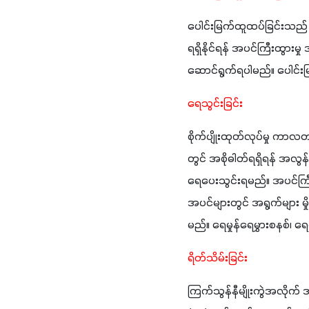
ပေါင်းမြက်ထူထပ်ခြင်းသည်
ရရှိနိုင်ရန် အပင်ကြီးထွားမ
ဆောင်ရွက်ရပါမည်။ ပေါင်းမ
ရေသွင်းခြင်း
စိုက်ပျိုးထုတ်လုပ်မှု ကာလတစ
တွင် အစိုဓါတ်ရရှိရန် အလွ
ရေပေးသွင်းရမည်။ အပင်ကြ
အပင်များတွင် အရွက်များ မှိ
မည်။ ရေမှုန်ရေမွှားစနစ်၊ 
ရိတ်သိမ်းခြင်း
ကြက်သွန်နီမျိုးကွဲအလိုက်