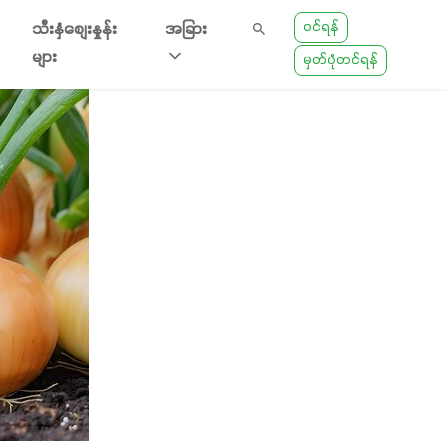
ဝင်ရန်
သီးနှံစျေးနှုန်း
အခြား
များ
မှတ်ပုံတင်ရန်