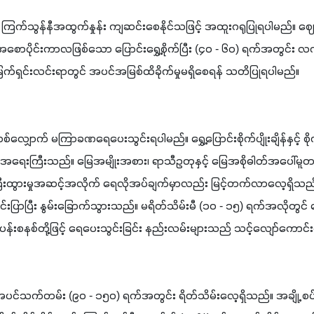
 ကြက်သွန်နီအထွက်နှုန်း ကျဆင်းစေနိုင်သဖြင့် အထူးဂရုပြုရပါမည်။ 
ှု အစောပိုင်းကာလဖြစ်သော ပြောင်းရွှေ့စိုက်ပြီး (၄၀ - ၆၀) ရက်အတွင်း လက်
ြက်ရှင်းလင်းရာတွင် အပင်အမြစ်ထိခိုက်မှုမရှိစေရန် သတိပြုရပါမည်။ 
်လျှောက် မကြာခဏရေပေးသွင်းရပါမည်။ ရွှေ့ပြောင်းစိုက်ပျိုးချိန်နှင့် စိုက
န်အရေးကြီးသည်။ မြေအမျိုးအစား၊ ရာသီဥတုနှင့် မြေအစိုဓါတ်အပေါ်မူ
ီးထွားမှုအဆင့်အလိုက် ရေလိုအပ်ချက်မှာလည်း မြင့်တက်လာလေ့ရှိ
ုင်းပြာပြီး နွမ်းခြောက်သွားသည်။ မရိတ်သိမ်းမီ (၁၀ - ၁၅) ရက်အလိုတွင် 
ရေပန်းစနစ်တို့ဖြင့် ရေပေးသွင်းခြင်း နည်းလမ်းများသည် သင့်လျော်ကောင်
 အပင်သက်တမ်း (၉၀ - ၁၅၀) ရက်အတွင်း ရိတ်သိမ်းလေ့ရှိသည်။ အချို့ စပ