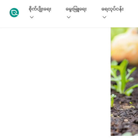
စိုက်ပျိုးရေး
မွေးမြူရေး
ရေလုပ်ငန်း