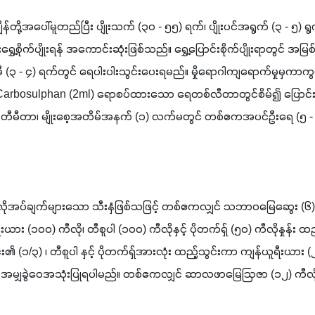
ုးချိန်တို့အပေါ်မူတည်ပြီး ပျိုးသက် (၃၀ - ၅၅) ရက်၊ ပျိုးပင်အရွက် (၃ - ၅)
်းရွှေ့စိုက်ပျိုးရန် အကောင်းဆုံးဖြစ်သည်။ ရွှေ့ပြောင်းစိုက်ပျိုးရာတွင် အမြစ်ထ
ီ (၃ - ၄) ရက်တွင် ရေပါးပါးသွင်းပေးရမည်။ မှိုရောဂါကျရောက်မှုမှကာကွယ်
လီတာတွင်စိမ်၍ ပြောင်းရွှေ့စိုက်ပျိုးနိုင်သည်။ အပင်
ီမီတာ၊ မျိုးစေ့အတိမ်အနက် (၁) လက်မတွင် တစ်ဧကအပင်ဦးရေ (၅ - ၇)
်ချက်များသော သီးနှံဖြစ်သဖြင့် တစ်ဧကလျှင် သဘာဝမြေဆွေး (၆) တန် 
ယား (၁၀၀) ကီလို၊ တီစူပါ (၁၀၀) ကီလိုနှင့် ပိုတက်ရှ် (၅၀) ကီလိုနှုန်း ထ
၏ (၁/၃) ၊ တီစူပါ နှင့် ပိုတက်ရှ်အားလုံး ထည့်သွင်းကာ ကျန်ယူရီးယား (၂/၃) 
ညီအမျှခွဲဝေအသုံးပြုရပါမည်။ တစ်ဧကလျှင် ဆာလဖာမြေဩဇာ (၁၂) ကီလို