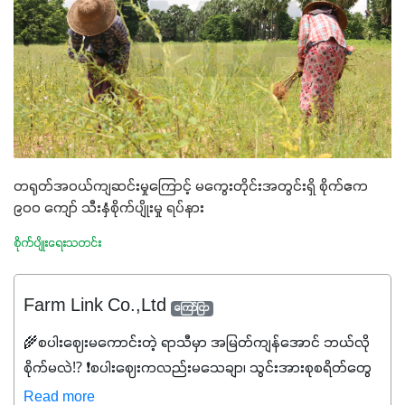
တရုတ်အဝယ်ကျဆင်းမှုကြောင့် မကွေးတိုင်းအတွင်းရှိ စိုက်ဧက
၉၀၀ ကျော် သီးနှံစိုက်ပျိုးမှု ရပ်နား
စိုက်ပျိုးရေးသတင်း
Farm Link Co.,Ltd
ကြော်ငြာ
🌾စပါးဈေးမကောင်းတဲ့ ရာသီမှာ အမြတ်ကျန်အောင် ဘယ်လို
စိုက်မလဲ⁉️ ❗စပါးဈေးကလည်းမသေချာ၊ သွင်းအားစုစရိတ်တွေ
ကလည်း တက်နေတဲ့ဒီလိုအချိန်မှာ သွင်းအားစုဖိုးကို လျှော့ချပြီး
Read more