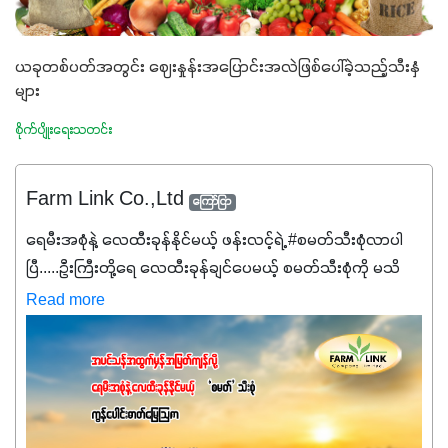
ယခုတစ်ပတ်အတွင်း ဈေးနှုန်းအပြောင်းအလဲဖြစ်ပေါ်ခဲ့သည့်သီးနှံ
များ
စိုက်ပျိုးရေးသတင်း
Farm Link Co.,Ltd
ကြော်ငြာ
ရေမီးအစုံနဲ့ လေထီးခုန်နိုင်မယ့် ဖန်းလင့်ရဲ့ #စမတ်သီးစုံလာပါ
ပြီ.....ဦးကြီးတို့ရေ ‌လေထီးခုန်ချင်ပေမယ့် စမတ်သီးစုံကို မသိ
သေးရင်တော့ ဒီစာလေးကို ဆက်ဖတ်‌ပေးပါ #စမတ်သီးစုံဆိုတာ
Read more
အပင်တိုင်းအတွက် အဓိကအာဟာရNPK (19:7:8)နဲ့ #ဟူးမစ်
အက်စစ်တို့ အချိုးကျ ပေါင်းစပ်ထားတဲ့ ကွန်ပေါင်း
ဓာတ်မြေဩဇာဖြစ်ပါတယ်။ အဓိကအကျိုးကျေးဇူးတွေအနေနဲ့
ကတော့ နိုက်ထရိုဂျင် 19%ပါဝင်တဲ့အတွက် ကလိုရိုဖီးလ်ဖွဲ့စည်း
မှုကို အားပေးကာ သီးနှံပင်များ၏အရွက်များစိမ်းလန်းသန်စွမ်း