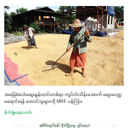
အခြေခံစပါးစျေးနှုန်းတင်းတစ်ရာ ကျပ်ငါးသိန်းအောက် စျေးလျှော့
မရောင်းရန် တောင်သူများကို MRF ပန်ကြား
စိုက်ပျိုးရေးသတင်း