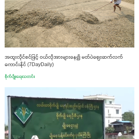
အထူးလိုင်စင်ဖြင့် ဝယ်လိုအားများနေ၍ မတ်ပဲဈေးဆက်လက်
ကောင်းနိုင် (7DayDaily)
စိုက်ပျိုးရေးသတင်း