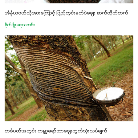
အိန္ဒိယဝယ်လိုအားကြောင့် ပြည်တွင်းမတ်ပဲဈေး ဆက်တိုက်တက်
စိုက်ပျိုးရေးသတင်း
တစ်ပတ်အတွင်း ကမ္ဘာ့ရော်ဘာဈေးကွက်သုံးသပ်ချက်