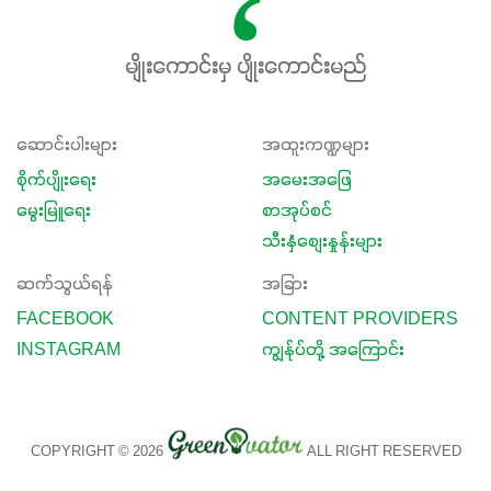
မလို့ အတွေးမများဘဲ သီးနှံတိုင်းကြီးထွားအောင် ဖန်းလင့်ရဲ့ #စ
မတ်သီးစုံကို သုံးကြပါစို့....
မျိုးကောင်းမှ ပျိုးကောင်းမည်
ဆောင်းပါးများ
အထူးကဏ္ဍများ
စိုက်ပျိုးရေး
အမေးအဖြေ
မွေးမြူရေး
စာအုပ်စင်
သီးနှံစျေးနှုန်းများ
ဆက်သွယ်ရန်
အခြား
FACEBOOK
CONTENT PROVIDERS
INSTAGRAM
ကျွန်ုပ်တို့ အကြောင်း
COPYRIGHT © 2026
ALL RIGHT RESERVED