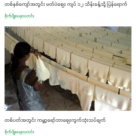
တစ်နှစ်ကျော်အတွင်း မတ်ပဲဈေး ကျပ် ၁၂ သိန်းခန့်သို့ ပြန်ရောက်
စိုက်ပျိုးရေးသတင်း
တစ်ပတ်အတွင်း ကမ္ဘာ့ရော်ဘာဈေးကွက်သုံးသပ်ချက်
စိုက်ပျိုးရေးသတင်း