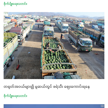
စိုက်ပျိုးရေးသတင်း
တရုတ်အဝယ်များ၍ မူဆယ်တွင် ဖရဲသီး ဈေးကောင်းရနေ
စိုက်ပျိုးရေးသတင်း