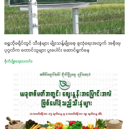
ရွှေဘိုခရိုင်တွင် သီးနှံများ မျိုးသန့်မျိုးစေ့ ဖူလုံရေးအတွက် အစိုးရ၊
ပုဂ္ဂလိက တောင်သူများ ပူးပေါင်း ဆောင်ရွက်နေ
စိုက်ပျိုးရေးသတင်း