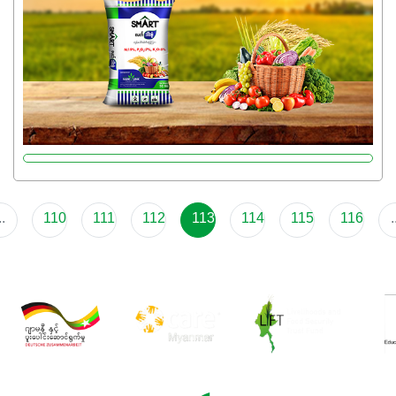
ပြီး အစာချက်လုပ်မှုအားကောင်းစေပါတယ်။ အပင်၏ပင်ပိုင်း
ကြီးထွားမှုကို တိုးမြင့်စေကာ အပင်သန်၍ အကြီးမြန်စေပါတယ်။
သင့်တော်တဲ့ Phosphorus 7%ပါဝင်မှုကြောင့် အပင်ရဲ့ အမြစ်
ဖွဲ့စည်းတည်ဆောက်မှုကို ပို၍သန်မာလာအောင် အားပေးပါ
တယ်။ ဒါ့အပြင် ပန်းပွင့်ခြင်း၊အသီးသီးခြင်း၊အစေ့တည်ခြင်း
လုပ်ငန်းစဉ်များကိုလည်း အားပေးပါတယ်။ လုံလောက်တဲ့
Potassium 8%က အပင်ရဲ့ ရောဂါဒဏ်၊ရာသီဥတုဒဏ်ခံနိုင်ရည်
ရှိမှုကို မြင့်တက်စေပြီး အသီးအရည်အသွေး၊ အရွယ်အစားနဲ့
အရသာ ပိုမိုကောင်းမွန်စေဖို့အတွက် လိုအပ်တဲ့အာဟာရဓာတ်
..
110
111
112
113
114
115
116
.
ဖြစ်ပါတယ်။ ဟူးမစ်အက်စစ်ပါဝင်ပေါင်းစပ်ထားတဲ့အတွက်
အာဟာရဓာတ်စုပ်ယူမှုကောင်းမွန်လာခြင်း၊မြေဆီလွှာဖွဲ့စည်းပုံ
နှင့်ရေထိန်းနိုင်စွမ်းအားကောင်းလာခြင်းအပါအဝင်
အကျိုးကျေးဇူးများစွာကိုရရှိစေမှာဖြစ်ပါတယ်။ စပါးအပါအဝင်
နှံစားသီးနှံများ၊ပဲအမျိုးမျိုး၊ဟင်းသီးဟင်းရွက်နဲ့ ဥယျာဉ်ခြံသီးနှံ
အားလုံးမှာ အသုံးပြုနိုင်တယ်ဆိုတော့ တစ်မျိုးတည်းနဲ့ အားလုံး
ပါဖက်(perfect)မယ့် စမတ်သီးစုံနော် အရွေးမမှားတာသေချာပြီ