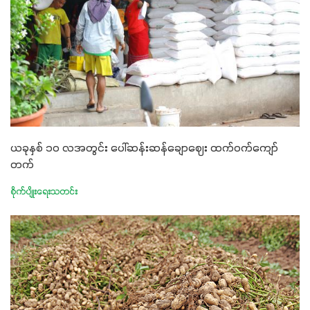
ယခုနှစ် ၁၀ လအတွင်း ပေါ်ဆန်းဆန်ချောဈေး ထက်ဝက်ကျော်
တက်
စိုက်ပျိုးရေးသတင်း