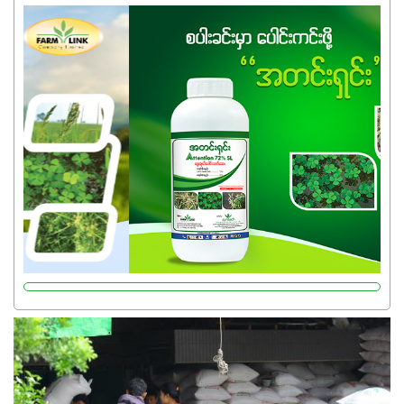
အထွက်နှုန်းကို ထိန်းထားနိုင်မှ ဦးကြီးတို့ အဆင်ပြေမှာနော် ✔️ဒါ
ကြောင့် ကိုယ်သုံးသမျှ ကိုယ့်အတွက်အကျိုးရစေမယ့်
အရည်အသွေးစိတ်ချရတဲ့ သွင်းအားစုပစ္စည်းတွေကိုပဲ ရွေးချယ်
သုံးသင့်ပါတယ်။