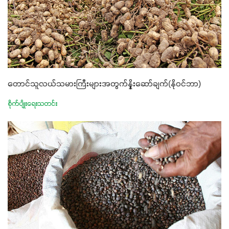
တောင်သူလယ်သမားကြီးများအတွက်နှိုးဆော်ချက်(နိုဝင်ဘာ)
စိုက်ပျိုးရေးသတင်း