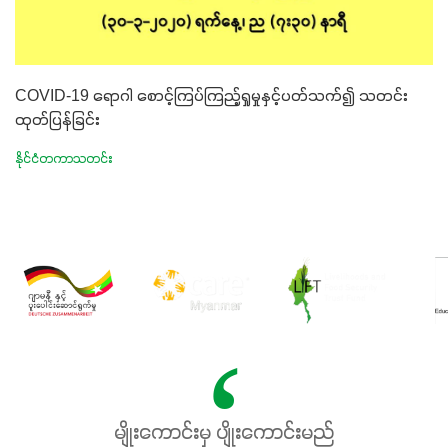
COVID-19 ရောဂါ စောင့်ကြပ်ကြည့်ရှုမှုနှင့်ပတ်သက်၍ သတင်း
ထုတ်ပြန်ခြင်း
နိုင်ငံတကာသတင်း
မျိုးကောင်းမှ ပျိုးကောင်းမည်