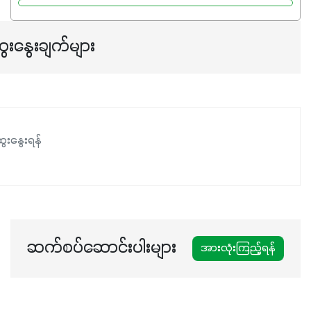
ရှိမှုကို မြင့်တက်စေပြီး အသီးအရည်အသွေး၊ အရွယ်အစားနဲ့
အရသာ ပိုမိုကောင်းမွန်စေဖို့အတွက် လိုအပ်တဲ့အာဟာရဓာတ်
ေးနွေးချက်များ
ဖြစ်ပါတယ်။ ဟူးမစ်အက်စစ်ပါဝင်ပေါင်းစပ်ထားတဲ့အတွက်
အာဟာရဓာတ်စုပ်ယူမှုကောင်းမွန်လာခြင်း၊မြေဆီလွှာဖွဲ့စည်းပုံ
နှင့်ရေထိန်းနိုင်စွမ်းအားကောင်းလာခြင်းအပါအဝင်
အကျိုးကျေးဇူးများစွာကိုရရှိစေမှာဖြစ်ပါတယ်။ စပါးအပါအဝင်
နှံစားသီးနှံများ၊ပဲအမျိုးမျိုး၊ဟင်းသီးဟင်းရွက်နဲ့ ဥယျာဉ်ခြံသီးနှံ
ေးနွေးရန်
အားလုံးမှာ အသုံးပြုနိုင်တယ်ဆိုတော့ တစ်မျိုးတည်းနဲ့ အားလုံး
ပါဖက်(perfect)မယ့် စမတ်သီးစုံနော် အရွေးမမှားတာသေချာပြီ
မလို့ အတွေးမများဘဲ သီးနှံတိုင်းကြီးထွားအောင် ဖန်းလင့်ရဲ့ #စ
မတ်သီးစုံကို သုံးကြပါစို့....
ဆက်စပ်ဆောင်းပါးများ
အားလုံးကြည့်ရန်