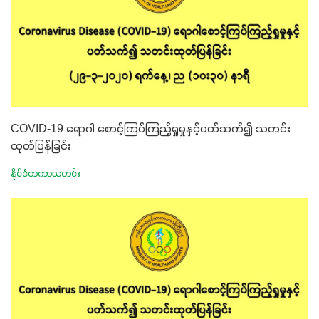
COVID-19 ရောဂါ စောင့်ကြပ်ကြည့်ရှုမှုနှင့်ပတ်သက်၍ သတင်း
ထုတ်ပြန်ခြင်း
နိုင်ငံတကာသတင်း