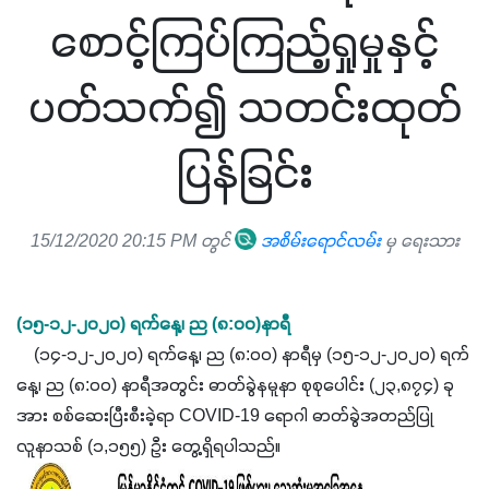
စောင့်ကြပ်ကြည့်ရှုမှုနှင့်
ပတ်သက်၍ သတင်းထုတ်
ပြန်ခြင်း
15/12/2020 20:15 PM တွင်
အစိမ်းရောင်လမ်း
မှ ရေးသား
(၁၅-၁၂-၂၀၂၀) ရက်နေ့၊ ည (၈:၀၀)နာရီ
(၁၄-၁၂-၂၀၂၀) ရက်နေ့၊ ည (၈:၀၀) နာရီမှ (၁၅-၁၂-၂၀၂၀) ရက်
နေ့၊ ည (၈:၀၀) နာရီအတွင်း ဓာတ်ခွဲနမူနာ စုစုပေါင်း (၂၃,၈၇၄) ခု
အား စစ်ဆေးပြီးစီးခဲ့ရာ COVID-19 ရောဂါ ဓာတ်ခွဲအတည်ပြု
လူနာသစ် (၁,၁၅၅) ဦး တွေ့ရှိရပါသည်။