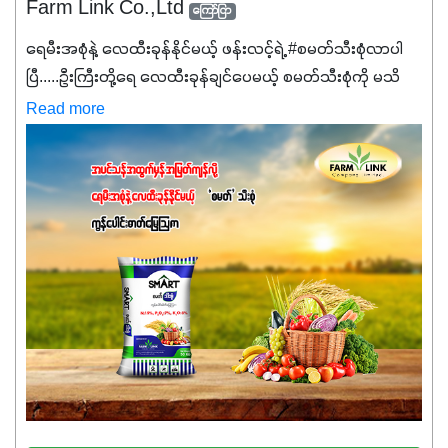
Farm Link Co.,Ltd
ကြော်ငြာ
ရေမီးအစုံနဲ့ လေထီးခုန်နိုင်မယ့် ဖန်းလင့်ရဲ့ #စမတ်သီးစုံလာပါ
ပြီ.....ဦးကြီးတို့ရေ ‌လေထီးခုန်ချင်ပေမယ့် စမတ်သီးစုံကို မသိ
သေးရင်တော့ ဒီစာလေးကို ဆက်ဖတ်‌ပေးပါ #စမတ်သီးစုံဆိုတာ
Read more
အပင်တိုင်းအတွက် အဓိကအာဟာရNPK (19:7:8)နဲ့ #ဟူးမစ်
အက်စစ်တို့ အချိုးကျ ပေါင်းစပ်ထားတဲ့ ကွန်ပေါင်း
ဓာတ်မြေဩဇာဖြစ်ပါတယ်။ အဓိကအကျိုးကျေးဇူးတွေအနေနဲ့
ကတော့ နိုက်ထရိုဂျင် 19%ပါဝင်တဲ့အတွက် ကလိုရိုဖီးလ်ဖွဲ့စည်း
မှုကို အားပေးကာ သီးနှံပင်များ၏အရွက်များစိမ်းလန်းသန်စွမ်း
ပြီး အစာချက်လုပ်မှုအားကောင်းစေပါတယ်။ အပင်၏ပင်ပိုင်း
ကြီးထွားမှုကို တိုးမြင့်စေကာ အပင်သန်၍ အကြီးမြန်စေပါတယ်။
သင့်တော်တဲ့ Phosphorus 7%ပါဝင်မှုကြောင့် အပင်ရဲ့ အမြစ်
ဖွဲ့စည်းတည်ဆောက်မှုကို ပို၍သန်မာလာအောင် အားပေးပါ
တယ်။ ဒါ့အပြင် ပန်းပွင့်ခြင်း၊အသီးသီးခြင်း၊အစေ့တည်ခြင်း
လုပ်ငန်းစဉ်များကိုလည်း အားပေးပါတယ်။ လုံလောက်တဲ့
Potassium 8%က အပင်ရဲ့ ရောဂါဒဏ်၊ရာသီဥတုဒဏ်ခံနိုင်ရည်