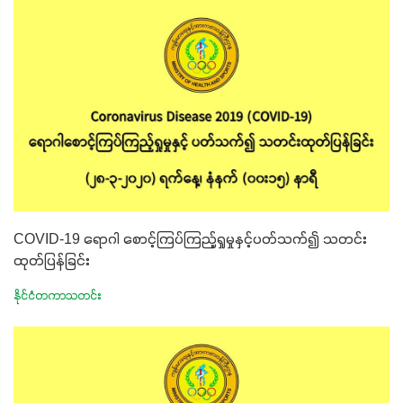
COVID-19 ရောဂါ စောင့်ကြပ်ကြည့်ရှုမှုနှင့်ပတ်သက်၍ သတင်း
ထုတ်ပြန်ခြင်း
နိုင်ငံတကာသတင်း