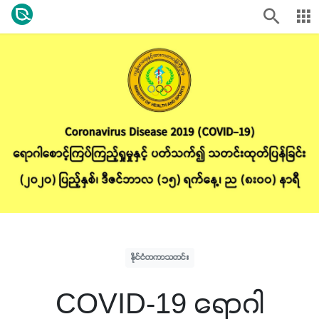
နိုင်ငံတကာသတင်း
COVID-19 ရောဂါ