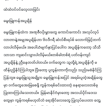
ထဲထဲဝင်ဝင်လေ့လာခြင်း
မွေးမြူကန်အပူချိန်
မွေးမြူကန်ထဲက အဏုဇီဝပိုးမွှားတွေ ကောင်းကောင်း အလုပ်လုပ်
လာတာနဲ့အမျှအပူချိန်ဟာ ၆၀ဒီဂရီ ဆဲလ်စီးရပ်စ် လောက်မြင့်တက်
လာပါလိမ့်မယ်။ အပေါ်ယံမျက်နှာပြင်ပေါ်က အပူချိန်ကတော့ သိသိ
သာသာ ကျဆင်းသွားပါလိမ့်မယ်။တစ်ခါတစ်ရံ ပတ်ဝန်းကျင် 
အပူချိန်နဲ့ ညီနေတတ်ပါတယ်။ ဝက်တွေက သူတို့ရဲ့ အပူချိန်ကို မ
ထိန်းညှိနိုင်ကြပါဘူး။ ပြီးတော့ ပူလွန်းတာကိုလည်း သည်းမခံနိုင်ကြ
ပြန်ဘူး။ မွေးမြူသူအချို့က မွေးမြူကန်အပြင် အရမ်းပူတဲ့အချိန်တွေ
မှာ ဝက်တွေအေးမြစေဖို့ ကွန်ကရစ်ခင်းထားတဲ့ နေရာလေးတစ်ခု 
ပြုထားကြပါသေးတယ်။  မြန်မာနိုင်ငံမှာတော့ အလယ်ပိုင်းဒေသ
တွေမှာ ကွန်ကရစ်မဟုတ်ဘဲ ရေအိုင်လေးတွေ ပြုလုပ်ပေးတာ တွေ့