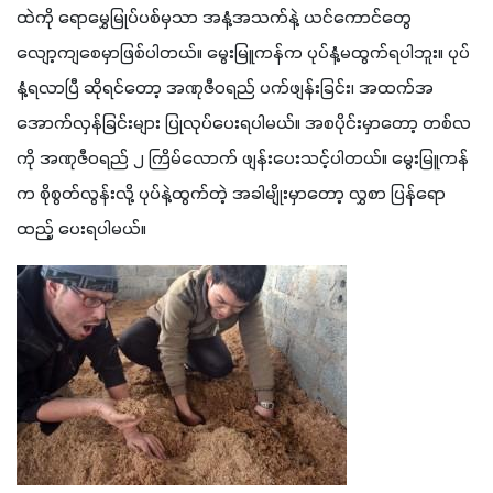
ထဲကို ရောမွှေမြုပ်ပစ်မှသာ အနံ့အသက်နဲ့ ယင်ကောင်တွေ 
လျော့ကျစေမှာဖြစ်ပါတယ်။ မွေးမြူကန်က ပုပ်နံ့မထွက်ရပါဘူး။ ပုပ်
နံ့ရလာပြီ ဆိုရင်တော့ အဏုဇီဝရည် ပက်ဖျန်းခြင်း၊ အထက်အ
အောက်လှန်ခြင်းများ ပြုလုပ်ပေးရပါမယ်။ အစပိုင်းမှာတော့ တစ်လ
ကို အဏုဇီဝရည် ၂ ကြိမ်လောက် ဖျန်းပေးသင့်ပါတယ်။ မွေးမြူကန်
က စိုစွတ်လွန်းလို့ ပုပ်နဲ့ထွက်တဲ့ အခါမျိုးမှာတော့ လွှစာ ပြန်ရော
ထည့် ပေးရပါမယ်။