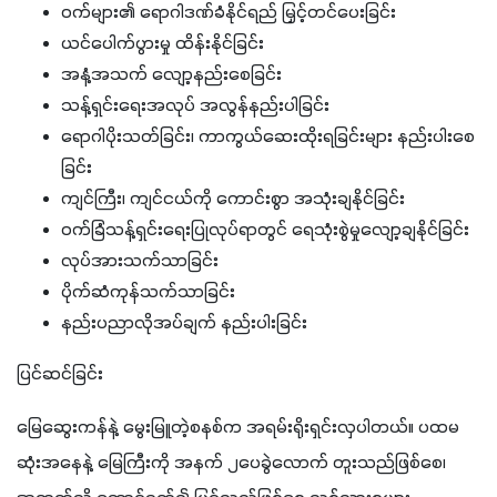
ဝက်များ၏ ရောဂါဒဏ်ခံနိုင်ရည် မြှင့်တင်ပေးခြင်း
ယင်ပေါက်ပွားမှု ထိန်းနိုင်ခြင်း
အနံ့အသက် လျော့နည်းစေခြင်း
သန့်ရှင်းရေးအလုပ် အလွန်နည်းပါခြင်း
ရောဂါပိုးသတ်ခြင်း၊ ကာကွယ်ဆေးထိုးရခြင်းများ နည်းပါးစေ
ခြင်း
ကျင်ကြီး၊ ကျင်ငယ်ကို ကောင်းစွာ အသုံးချနိုင်ခြင်း
ဝက်ခြံသန့်ရှင်းရေးပြုလုပ်ရာတွင် ရေသုံးစွဲမှုလျော့ချနိုင်ခြင်း
လုပ်အားသက်သာခြင်း
ပိုက်ဆံကုန်သက်သာခြင်း
နည်းပညာလိုအပ်ချက် နည်းပါးခြင်း
ပြင်ဆင်ခြင်း
မြေဆွေးကန်နဲ့ မွေးမြူတဲ့စနစ်က အရမ်းရိုးရှင်းလှပါတယ်။ ပထမ
ဆုံးအနေနဲ့ မြေကြီးကို အနက် ၂ပေခွဲလောက် တူးသည်ဖြစ်စေ၊ 