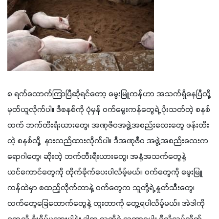
၈ ရက်လောက်ကြာပြီဆိုရင်တော့ မွေးမြူကန်ဟာ အသက်ရှိနေပြီလို့ 
မှတ်ယူလိုက်ပါ။ ဒီစနစ်ကို ပုံမှန် ဝက်မွေးကန်တွေရဲ့ ပိုးသတ်တဲ့ စနစ်
ထက် ဘက်တီးရီးယားတွေ၊ အဏုဇီဝအဖွဲ့အစည်းလေးတွေ ဖန်းတီး
တဲ့ စနစ်လို့  နားလည်ထားလိုက်ပါ။ ဒီအဏုဇီဝ အဖွဲ့အစည်းလေးက 
ရောဂါတွေ၊ ဆိုးတဲ့ ဘက်တီးရီးယားတွေ၊ အနံ့အသက်တွေနဲ့ 
ယင်ကောင်တွေကို တိုက်ခိုက်ပေးပါလိမ့်မယ်။ ဝက်တွေကို မွေးမြူ
ကန်ထဲမှာ စထည့်လိုက်တာနဲ့ ဝက်တွေက သူတို့ရဲ့ နှုတ်သီးတွေ၊ 
လက်တွေခြေထောက်တွေနဲ့ တူးတာကို တွေ့ရပါလိမ့်မယ်။ အဲဒါကို