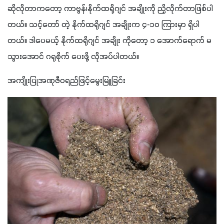
ဆိုလိုတာကတော့ ကာဗွန်၊နိုက်ထရိုဂျင် အချိုးကို ညှိလိုက်တာဖြစ်ပါ
တယ်။ သင့်တော် တဲ့ နိုက်ထရိုဂျင် အချိုးက ၄-၁၀ ကြားမှာ ရှိပါ
တယ်။ ဒါပေမယ့် နိုက်ထရိုဂျင် အချိုး ကိုတော့ ၁ အောက်ရောက် မ
သွားအောင် ဂရုစိုက် ပေးဖို့ လိုအပ်ပါတယ်။
အကျိုးပြုအဏုဇီဝရည်ဖြင့်မွေးမြူခြင်း 