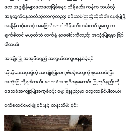
လေ အပူချိန်များလေလေဖြစ်နေပါလိမ့်မယ်။ ကန်က ဘယ်လို
အနံ့ထွက်နေသလဲဆိုတာကိုလည်း စမ်းသပ်ကြည့်လိုက်ပါ။ မွေးမြူဖို့ 
အချိန်သင့်မသင့် အဖြေသိလာပါလိမ့်မယ်။ စမ်းသပ် မှုတွေ က 
မျက်စိတင် မဟုတ်ဘဲ လက်နဲ့ နှာခေါင်းကိုလည်း အသုံးပြုရမှာ ဖြစ်
ပါတယ်။
အကျိုးပြု အဏုဇီဝရည် အလွယ်တကူမရနိုင်ခဲ့ရင်
ကိုယ့်ဒေသမှာရှိတဲ့ အကျိုးပြုအဏုဇီဝပိုးတွေကို စုဆောင်းပြီး 
အသုံးပြုလို့ရပါတယ်။ ဒေသခံအဏုဇီဝစုဆောင်း ပြုလုပ်နည်းကို 
ဒေသခံအကျိုးပြုအဏုဇီဝပိုး မွေးမြူနည်းမှာ လေ့လာနိုင်ပါတယ်။
ဝက်စတင်မွေးမြူခြင်းနှင့် ထိန်းသိမ်းခြင်း