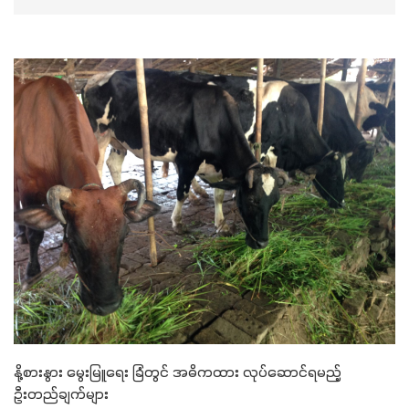
နို့စားနွား မွေးမြူရေး ခြံတွင် အဓိကထား လုပ်ဆောင်ရမည့်
ဦးတည်ချက်များ