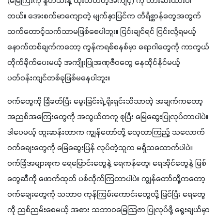
(မြေကြီးကို နှုတ်သီးနဲ့ ထိုးတတ်တဲ့အကျင့်) ကို တားဆီးထားပါ
တယ်။ အေးစက်မာကျောတဲ့ မျက်နှာပြင်က တိရိစ္ဆာန်တွေအတွက် 
သက်တောင့်သက်သာမဖြစ်စေပါဘူး။ ငြင်းချင်ရင် ငြင်းလို့ရမယ့် 
နောက်တစ်ချက်ကတော့ ကွန်ကရစ်စနစ်မှာ ရောဂါတွေကို ကာကွယ်
တိုက်ခိုက်ပေးမယ့် အကျိုးပြုအဏုဇီဝတွေ နေထိုင်နိုင်မယ့် 
ပတ်ဝန်းကျင်တစ်ခုဖြစ်မနေပါဘူး။
ဝက်တွေကို ခြံခတ်ပြီး မွေးခြင်းရဲ့ ရိုးရှင်းသိသာတဲ့ အချက်ကတော့ 
အညစ်အကြေးတွေကို အလွယ်တကူ စုပြီး မြေဆွေးပြုလုပ်တာပါပဲ။ 
ဒါပေမယ့် ထူးဆန်းတာက ကျွန်တော်တို့ လေ့လာကြည့် သလောက် 
ဝက်ချေးတွေကို မြေဆွေးပြန် လုပ်တဲ့သူက မရှိသလောက်ပါပဲ။ 
ဝက်ခြံအများစုက ရေမြောင်းတွေနဲ့ ရေကန်တွေ၊ ရေအိုင်တွေနဲ့ မြစ်
တွေဆီကို ဖောက်ထုတ် ပစ်လိုက်ကြတာပါပဲ။ ကျွန်တော်တို့ကတော့ 
ဝက်ချေးတွေကို သဘာဝ ကုန်ကြမ်းကောင်းတွေလို့ မြင်ပြီး ရေတွေ
ကို ညစ်ညမ်းစေမယ့် အစား သဘာဝမြေသြဇာ ပြုလုပ်ဖို့ ရွေးချယ်မှာ