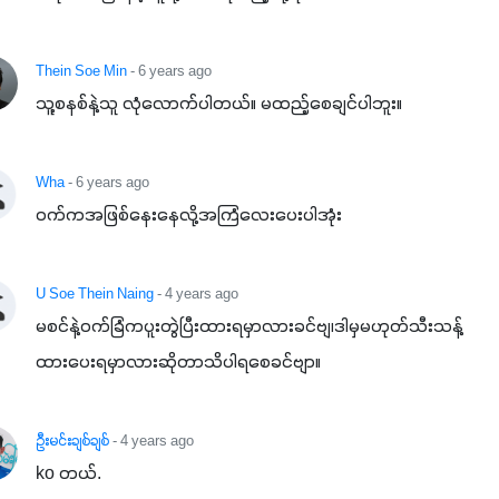
Thein Soe Min
- 6 years ago
သူ့စနစ်နဲ့သူ လုံလောက်ပါတယ်။ မထည့်စေချင်ပါဘူး။
Wha
- 6 years ago
ဝက်ကအဖြစ်နေးနေလို့အကြံလေးပေးပါအုံး
U Soe Thein Naing
- 4 years ago
မစင်နဲ့ဝက်ခြံကပူးတွဲပြီးထားရမှာလားခင်ဗျ၊ဒါမှမဟုတ်သီးသန့်
ထားပေးရမှာလားဆိုတာသိပါရစေခင်ဗျာ။
ဦးမင်းချစ်ချစ်
- 4 years ago
ko တယ်.