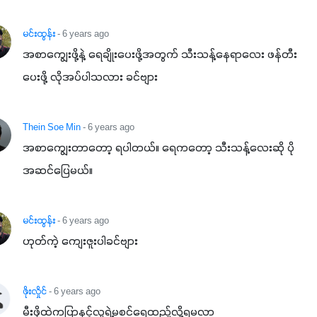
မင်းထွန်း
- 6 years ago
အစာကျွေးဖို့နဲ့ ရေချိုးပေးဖို့အတွက် သီးသန့်နေရာလေး ဖန်တီး
ပေးဖို့ လိုအပ်ပါသလား ခင်ဗျား
Thein Soe Min
- 6 years ago
အစာကျွေးတာတော့ ရပါတယ်။ ရေကတော့ သီးသန့်လေးဆို ပို
အဆင်ပြေမယ်။
မင်းထွန်း
- 6 years ago
ဟုတ်ကဲ့ ကျေးဇူးပါခင်ဗျား
ဖိုးလှိုင်
- 6 years ago
မီးဖိုထဲကပြာနင့်လူရဲ့မစင်ရေထည့်လို့ရမလာ