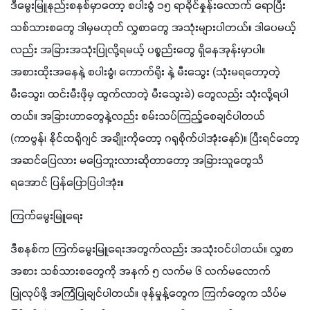
ဒီမွေးမြူနည်းစနစ်မှာတော့ စပါးခွံ ၁၅ ရာခိုင်နှုန်းလောက် ရောပြီး 
သစ်သားစတွေ ဒါမှမဟုတ် လွှစာတွေ အသုံးများပါတယ်။ ဒါပေမယ့်
လည်း အခြားအသုံးပြုလို့ရမယ့် ပစ္စည်းတွေ ရှိနေအုန်းမှာပါ။ 
အစားထိုးအနေနဲ့ စပါးခွံ၊ ကောက်ရိုး နဲ့ မီးသွေး (သုံးမရတော့တဲ့ 
မီးသွေး၊ ထင်းမီးဖိုမှ ထွက်လာတဲ့ မီးသွေးခဲ) တွေလည်း သုံးလို့ရပါ
တယ်။ အခြားဟာတွေနဲ့လည်း စမ်းသပ်ကြည့်စေချင်ပါတယ် 
(ကာဗွန်၊ နိုင်ထရိုဂျင် အချိုးကိုတော့ ဂရုစိုက်ပါအုံးနော်)။ ပြီးရင်တော့ 
အဆင်ပြေလား မပြေဘူးလားဆိုတာတော့ အခြားသူတွေသိ
ရအောင် ပြန်ပြောပြပါအုံး။
ကြက်မွေးမြူရေး
ဒီစနစ်က ကြက်မွေးမြူရေးအတွက်လည်း အသုံးဝင်ပါတယ်။ လွှစာ
အစား သစ်သားစတွေကို အနက် ၅ လက်မ ၆ လက်မလောက် 
ပြုလုပ်ဖို့ အကြံပြုချင်ပါတယ်။ ဖုန်မှုန့်တွေက ကြက်တွေက သိပ်မ