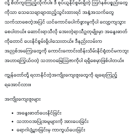
လို့ စိတ်ကူးကြည့်လိုက်ပါ။ ဒီ စုပ်ယူနိုင်စွမ်းရှိတဲ့ သြဂဲနစ်ပစ္စည်းတွေ
ကိုသာ သေသေချာချာထည့်သွင်းထားရင် အနံ့အသက်တွေ
သက်သာစေတဲ့အပြင် ယင်ကောင်ပေါက်ဖွားမှုကိုပါ လျော့ကျသွား
စေပါတယ်။ ဆောင်းရာသီလို အေးတဲ့ရာသီဥတုမျိုးမှာ အနွေးဓာတ်
ကိုတောင် ပေးနိုင်စွမ်းရှိပါသေးတယ်။ ဒီနည်းလမ်းက 
အညစ်အကြေးတွေကို ကောင်းကောင်းထိန်းသိမ်းနိုင်ရုံတင်မကဘူး 
အဟာရကြွယ်ဝတဲ့ သဘာဝမြေသြဇာကိုပါ ရရှိစေမှာဖြစ်ပါတယ်။
ကျွန်တော်တို့ ရလာနိုင်တဲ့အကျိုးကျေးဇူးတွေကို ချရေးကြည့်
ရအောင်လား။
အကျိုးကျေးဇူးများ
အနွေးဓာတ်ပေးနိုင်ခြင်း
သဘာဝအပြုအမူများကို အားပေးခြင်း
ရောဂါပျံ့ပွားခြင်းမှ ကာကွယ်ပေးခြင်း