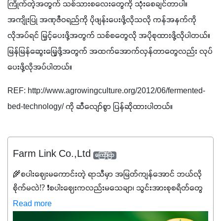
ကြိုက်တဲ့အတွက် သစ်သားစလေးတွေကို သုံးစေချင်တာပါ။ 
အကျိုးပြု အဏုဇီဝရည်ကို ပိုဖျန်းပေးဖို့လိုသလို ကန်အနက်ကို 
လိုအပ်ရင် မြှင့်ပေးဖို့အတွက် သစ်စတွေလို အပိုစုထားဖို့လိုပါတယ်။ 
မြန်မြန်ဆွေးမြေ့ဖို့အတွက် အထက်အောက်လှန်တာတွေလည်း လုပ်
ပေးဖို့လိုအပ်ပါတယ်။
REF: http://www.agrowingculture.org/2012/06/fermented-
bed-technology/ ကို ဆီလျော်စွာ ပြန်ဆိုထားပါတယ်။
Farm Link Co.,Ltd
ကြော်ငြာ
🌾စပါးဈေးမကောင်းတဲ့ ရာသီမှာ အမြတ်ကျန်အောင် ဘယ်လို
စိုက်မလဲ⁉️ ❗စပါးဈေးကလည်းမသေချာ၊ သွင်းအားစုစရိတ်တွေ
ကလည်း တက်နေတဲ့ဒီလိုအချိန်မှာ သွင်းအားစုဖိုးကို လျှော့ချပြီး
Read more
အထွက်နှုန်းကို ထိန်းထားနိုင်မှ ဦးကြီးတို့ အဆင်ပြေမှာနော် ✔️ဒါ