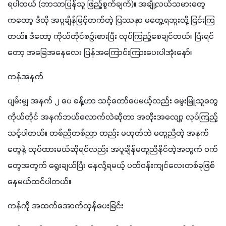
ရပါတယ် (ဘာသာပြန်သူ ဖြည့်စွက်ချက်)။ အချို့လယ်သမားတွေ
ကတော့ ဒီလို အပူချိန်မြင့်တက်တဲ့ ပြဿနာ မတွေ့ရဘူးလို့ ငြင်းကြ
တယ်။ ဒီတော့ ကိုယ်တိုင်စဉ်းစားပြီး လုပ်ကြည့်စေချင်တယ်။ ပြီးရင်
တော့ အခြေအနေလေး ပြန်အကြောင်းကြားပေးပါအုံးနော်။
ကန်အနက်
ပျမ်းမျှ အနက် ၂ ပေ ခန့်ဟာ သင့်တော်ပေမယ့်လည်း မွေးမြူသူတွေ
ကိုယ်တိုင် အနက်ဘယ်လောက်လဲဆိုတာ အတိုးအလျော့ လုပ်ကြည့်
သင့်ပါတယ်။ တစ်ညီတစ်ညာ တည်း မဟုတ်ဘဲ မတူညီတဲ့ အနက်
တွေနဲ့ လုပ်ထားမယ်ဆိုရင်လည်း အပူချိန်မတူညီနိုင်တဲ့အတွက် ဝက်
တွေအတွက် ရွေးချယ်ပြီး နေလို့ရမယ့် ပတ်ဝန်းကျင်လေးတစ်ခုဖြစ်
နေမယ်ထင်ပါတယ်။
ကန်ကို အထက်အောက်လှန်ပေးခြင်း