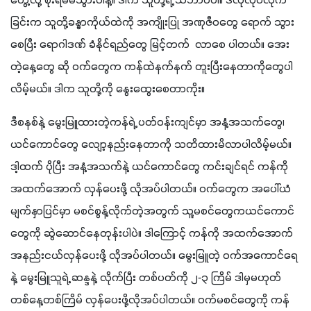
တွေ့လို့ စိုးရိမ်မသွားပါနဲ့။ ဒါက သူတို့ရဲ့ သဘာဝပါ။ ဒီလိုလုပ်လိုက်
ခြင်းက သူတို့ခန္ဓာကိုယ်ထဲကို အကျိုးပြု အဏုဇီဝတွေ ရောက် သွား
စေပြီး ရောဂါဒဏ် ခံနိုင်ရည်တွေ မြင့်တက်  လာစေ ပါတယ်။ အေး
တဲ့နေ့တွေ ဆို ဝက်တွေက ကန်ထဲနက်နက် တူးပြီးနေတာကိုတွေပါ 
လိမ့်မယ်။ ဒါက သူတို့ကို နွေးထွေးစေတာကိုး။
ဒီစနစ်နဲ့ မွေးမြူထားတဲ့ကန်ရဲ့ ပတ်ဝန်းကျင်မှာ အနံ့အသက်တွေ၊ 
ယင်ကောင်တွေ လျော့နည်းနေတာကို သတိထားမိလာပါလိမ့်မယ်။ 
ဒါ့ထက် ပိုပြီး အနံ့အသက်နဲ့ ယင်ကောင်တွေ ကင်းချင်ရင် ကန်ကို 
အထက်အောက် လှန်ပေးဖို့ လိုအပ်ပါတယ်။ ဝက်တွေက အပေါ်ယံ
မျက်နှာပြင်မှာ မစင်စွန့်လိုက်တဲ့အတွက် သူ့မစင်တွေကယင်ကောင်
တွေကို ဆွဲဆောင်နေတုန်းပါပဲ။ ဒါကြောင့် ကန်ကို အထက်အောက် 
အနည်းငယ်လှန်ပေးဖို့ လိုအပ်ပါတယ်။ မွေးမြူတဲ့ ဝက်အကောင်ရေ
နဲ့ မွေးမြူသူရဲ့ ဆန္ဒနဲ့ လိုက်ပြီး တစ်ပတ်ကို ၂-၃ ကြိမ် ဒါမှမဟုတ် 
တစ်နေ့တစ်ကြိမ် လှန်ပေးဖို့လိုအပ်ပါတယ်။ ဝက်မစင်တွေကို ကန်