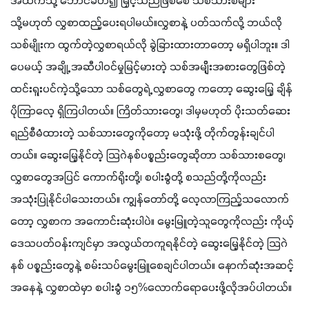
အထက်သို့ ဘောင်ခတ်၍ မြှင့်သည်ဖြစ်စေ သစ်သားစများ 
သို့မဟုတ် လွှစာထည့်ပေးရပါမယ်။လွှစာနဲ့ ပတ်သက်လို့ ဘယ်လို
သစ်မျိုးက ထွက်တဲ့လွှစာရယ်လို ခွဲခြားထားတာတော့ မရှိပါဘူး။ ဒါ
ပေမယ့် အချို့ အဆီပါဝင်မှုမြင့်မားတဲ့ သစ်အမျိိုးအစားတွေဖြစ်တဲ့ 
ထင်းရူးပင်ကဲ့သို့သော သစ်တွေရဲ့ လွှစာတွေ ကတော့ ဆွေးမြေ့ ချိန်
ပိုကြာလေ့ ရှိကြပါတယ်။ ကြိတ်သားတွေ၊ ဒါမှမဟုတ် ပိုးသတ်ဆေး
ရည်စီမံထားတဲ့ သစ်သားတွေကိုတော့ မသုံးဖို့ တိုက်တွန်းချင်ပါ
တယ်။ ဆွေးမြေ့နိုင်တဲ့ သြဂဲနစ်ပစ္စည်းတွေဆိုတာ သစ်သားစတွေ၊ 
လွှစာတွေအပြင် ကောက်ရိုးတို့၊ စပါးခွံတို့ စသည်တို့ကိုလည်း 
အသုံးပြုနိုင်ပါသေးတယ်။ ကျွန်တော်တို့ လေ့လာကြည့်သလောက်
တော့ လွှစာက အကောင်းဆုံးပါပဲ။ မွေးမြူတဲ့သူတွေကိုလည်း ကိုယ့်
ဒေသပတ်ဝန်းကျင်မှာ အလွယ်တကူရနိုင်တဲ့ ဆွေးမြေ့နိုင်တဲ့ သြဂဲ
နစ် ပစ္စည်းတွေနဲ့ စမ်းသပ်မွေးမြူစေချင်ပါတယ်။ နောက်ဆုံးအဆင့်
အနေနဲ့ လွှစာထဲမှာ စပါးခွံ ၁၅%လောက်ရောပေးဖို့လိုအပ်ပါတယ်။