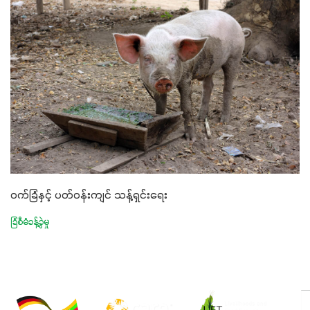
ဝက်ခြံနှင့် ပတ်ဝန်းကျင် သန့်ရှင်းရေး
ခြံစီမံခန့်ခွဲမှု