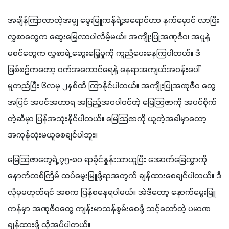
အချိန်ကြာလာတဲ့အမျှ မွေးမြူကန်ရဲ့အရောင်ဟာ နက်မှောင် လာပြီး 
လွှစာတွေက ဆွေးမြေ့လာပါလိမ့်မယ်။ အကျိုးပြုအဏုဇီဝ၊ အပူနဲ့ 
မစင်တွေက လွှစာရဲ့ ဆွေးမြေ့မှုကို ကူညီပေးနေကြပါတယ်။ ဒီ
ဖြစ်စဉ်ကတော့ ဝက်အကောင်ရေနဲ့ နေရာအကျယ်အဝန်းပေါ်
မူတည်ပြီး ၆လမှ ၂နှစ်ထိ ကြာနိုင်ပါတယ်။ အကျိုးပြုအဏုဇီဝ တွေ
အပြင် အပင်အဟာရ အပြည့်အဝပါဝင်တဲ့ မြေသြဇာကို အပင်စိုက်
တဲ့ဆီမှာ ပြန်အသုံးနိုင်ပါတယ်။ မြေသြဇာကို ယူတဲ့အခါမှာတော့ 
အကုန်လုံးမယူစေချင်ပါဘူး။
မြေသြဇာတွေရဲ့ ၇၅-၈၀ ရာခိုင်နှုန်းသာယူပြီး အောက်ခြေလွှာကို 
နောက်တစ်ကြိမ် ထပ်မွေးမြူဖို့ရာအတွက် ချန်ထားစေချင်ပါတယ်။ ဒီ
လိုမှမဟုတ်ရင် အစက ပြန်စနေရပါမယ်။ အဲဒီတော့ နောက်မွေးမြူ
ကန်မှာ အဏုဇီဝတွေ ကျန်းမာသန်စွမ်းစေဖို့ သင့်တော်တဲ့ ပမာဏ
ချန်ထားဖို့ လိုအပ်ပါတယ်။