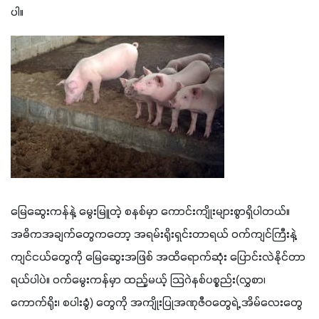
ပါ။
မြေဆွေးကန်နဲ့ မွေးမြူတဲ့ စနစ်မှာ ကောင်းကျိုးများစွာရှိပါတယ်။ 
အဓိကအချက်တွေကတော့ အရမ်းရိုးရှင်းတာရယ် ဝက်ကျင်ကြီးနဲ့ 
ကျင်ငယ်တွေကို မြေဆွေးအဖြစ် အထိရောက်ဆုံး ပြောင်းလဲနိုင်တာ
ရယ်ပါပဲ။ ဝက်မွေးကန်မှာ ထည့်မယ့် သြဂဲနစ်ပစ္စည်း(လွှစာ၊ 
ကောက်ရိုး၊ စပါးခွံ) တွေကို အကျိုးပြုအဏုဇီဝတွေရဲ့ အိမ်လေးတွေ