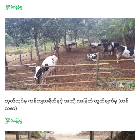
ခြံစီမံခန့်ခွဲမှု
ထုတ်လုပ်မှု ကုန်ကျစာရိတ်နှင့် အကျိုးအမြတ် တွက်ချက်မှု (တစ်
လစာ)
ခြံစီမံခန့်ခွဲမှု