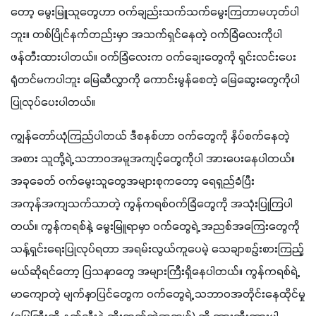
တော့ မွေးမြူသူတွေဟာ ဝက်ချည်းသက်သက်မွေးကြတာမဟုတ်ပါ
ဘူး။ တစ်ပြိုင်နက်တည်းမှာ အသက်ရှင်နေတဲ့ ဝက်ခြံလေးကိုပါ 
ဖန်တီးထားပါတယ်။ ဝက်ခြံလေးက ဝက်ချေးတွေကို ရှင်းလင်းပေး
ရုံတင်မကပါဘူး မြေဆီလွှာကို ကောင်းမွန်စေတဲ့ မြေဆွေးတွေကိုပါ 
ပြုလုပ်ပေးပါတယ်။
ကျွန်တော်ယုံကြည်ပါတယ် ဒီစနစ်ဟာ ဝက်တွေကို နှိပ်စက်နေတဲ့
အစား သူတို့ရဲ့ သဘာဝအမူအကျင့်တွေကိုပါ အားပေးနေပါတယ်။ 
အခုခေတ် ဝက်မွေးသူတွေအများစုကတော့ ရေရှည်ခံပြီး 
အကုန်အကျသက်သာတဲ့ ကွန်ကရစ်ဝက်ခြံတွေကို အသုံးပြုကြပါ
တယ်။ ကွန်ကရစ်နဲ့ မွေးမြူရာမှာ ဝက်တွေရဲ့ အညစ်အကြေးတွေကို 
သန့်ရှင်းရေးပြုလုပ်ရတာ အရမ်းလွယ်ကူပေမဲ့ သေချာစဉ်းစားကြည့်
မယ်ဆိုရင်တော့ ပြသနာတွေ အများကြီးရှိနေပါတယ်။ ကွန်ကရစ်ရဲ့ 
မာကျောတဲ့ မျက်နှာပြင်တွေက ဝက်တွေရဲ့ သဘာဝအတိုင်းနေထိုင်မှု 