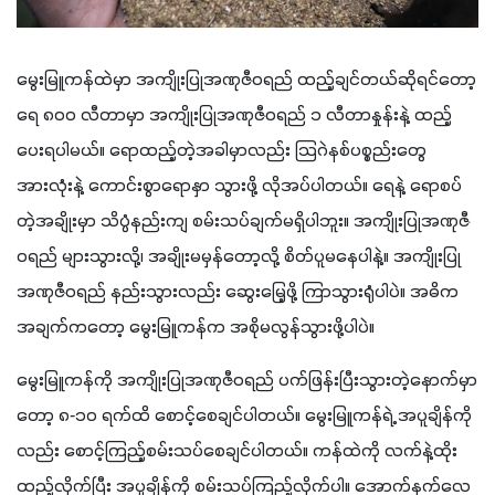
မွေးမြူကန်ထဲမှာ အကျိုးပြုအဏုဇီဝရည် ထည့်ချင်တယ်ဆိုရင်တော့ 
ရေ ၈၀၀ လီတာမှာ အကျိုးပြုအဏုဇီဝရည် ၁ လီတာနှုန်းနဲ့ ထည့်
ပေးရပါမယ်။ ရောထည့်တဲ့အခါမှာလည်း သြဂဲနစ်ပစ္စည်းတွေ 
အားလုံးနဲ့ ကောင်းစွာရောနှာ သွားဖို့ လိုအပ်ပါတယ်။ ရေနဲ့ ရောစပ်
တဲ့အချိုးမှာ သိပ္ပံနည်းကျ စမ်းသပ်ချက်မရှိပါဘူး။ အကျိုးပြုအဏုဇီ
ဝရည် များသွားလို့၊ အချိုးမမှန်တော့လို့ စိတ်ပူမနေပါနဲ့။ အကျိုးပြု
အဏုဇီဝရည် နည်းသွားလည်း ဆွေးမြေ့ဖို့ ကြာသွားရုံပါပဲ။ အဓိက 
အချက်ကတော့ မွေးမြူကန်က အစိုမလွန်သွားဖို့ပါပဲ။
မွေးမြူကန်ကို အကျိုးပြုအဏုဇီဝရည် ပက်ဖြန်းပြီးသွားတဲ့နောက်မှာ
တော့ ၈-၁၀ ရက်ထိ စောင့်စေချင်ပါတယ်။ မွေးမြူကန်ရဲ့ အပူချိန်ကို
လည်း စောင့်ကြည့်စမ်းသပ်စေချင်ပါတယ်။ ကန်ထဲကို လက်နဲ့ထိုး
ထည့်လိုက်ပြီး အပူချိန်ကို စမ်းသပ်ကြည့်လိုက်ပါ။ အောက်နက်လေ