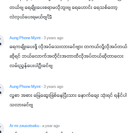
တယ်ဗျ ရေချိုးပေးစရာမလိုဘူးဗျ ရေဟောင်း ရေသစ်တော့ 
လဲလှယ်ပေးရမယ်ဗျ🥰
Aung Phone Myint
- 3 years ago
ရေကချိုးပေးဖို့ လိုအပ်သေးလားခင်ဗျား တကယ်လို့လိုအပ်တယ်
ဆိုရင် ဘယ်လောက်အတိုင်းအတာထိလိုအပ်တယ်ဆိုတာလေး 
လမ်းညွန်ပေးပါဦးခင်ဗျ
Aung Phone Myint
- 3 years ago
လွှစာ အစား မြေဆွေးဖြစ်နေပြီးသား နောက်ချေး သုံးရင် ရနိုင်ပါ
သလားခင်ဗျ
Ar mi zeusotseku
- a year ago