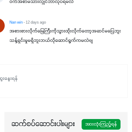
ဝက်အစာမသားလျှင်ဘာလုပ်ရမလဲ
Nan win
- 12 days ago
အစားစားလိုက်မြေကြီးကိုသွားထိုးလိုက်တော့အဆင်မပြေဘူး
သန့်ရှင်းမှုမရှိဘူးဘယ်လိုဆောင်ရွက်ကမလဲဗျ
ေးနွေးရန်
ဆက်စပ်ဆောင်းပါးများ
အားလုံးကြည့်ရန်