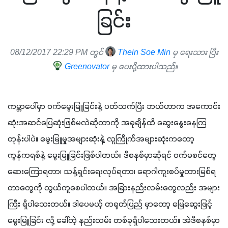
ခြင်း
08/12/2017 22:29 PM တွင်
Thein Soe Min
မှ ရေးသား ပြီး
Greenovator
မှ ပေးပို့ထားပါသည်။
ကမ္ဘာပေါ်မှာ ဝက်မွေးမြူခြင်းနဲ့ ပတ်သက်ပြီး ဘယ်ဟာက အကောင်း
ဆုံးအဆင်ပြေဆုံးဖြစ်မလဲဆိုတာကို အခုချိန်ထိ ဆွေးနွေးနေကြ
တုန်းပါပဲ။ မွေးမြူမှုအများဆုံးနဲ့ လူကြိုက်အများဆုံးကတော့ 
ကွန်ကရစ်နဲ့ မွေးမြူခြင်းဖြစ်ပါတယ်။ ဒီစနစ်မှာဆိုရင် ဝက်မစင်တွေ
ဆေးကြောရတာ၊ သန့်ရှင်းရေးလုပ်ရတာ၊ ရောဂါကူးစပ်မှုတားမြစ်ရ
တာတွေကို လွယ်ကူစေပါတယ်။ အခြားနည်းလမ်းတွေလည်း အများ
ကြီး ရှိပါသေးတယ်။ ဒါပေမယ့် တရုတ်ပြည် မှာတော့ မြေဆွေးဖြင့် 
မွေးမြူခြင်း လို့ ခေါ်တဲ့ နည်းလမ်း တစ်ခုရှိပါသေးတယ်။ အဲဒီစနစ်မှာ