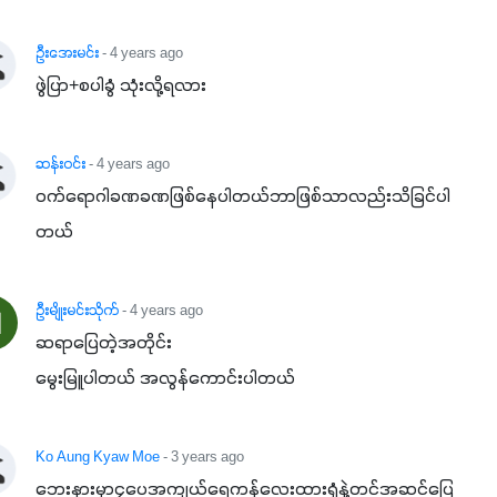
ဦးအေးမင်း
- 4 years ago
ဖွဲပြာ+စပါခွံ သုံးလို့ရလား
ဆန်းဝင်း
- 4 years ago
ဝက်ရောဂါခဏခဏဖြစ်နေပါတယ်ဘာဖြစ်သာလည်းသိခြင်ပါ
တယ်
ဦးမျိုးမင်းသိုက်
- 4 years ago
ဆရာပြေတဲ့အတိုင်း

မွေးမြူပါတယ် အလွန်ကောင်းပါတယ်
Ko Aung Kyaw Moe
- 3 years ago
ဘေးနားမှာ၄ပေအကျယ်ရေကန်လေးထားရုံနဲ့တင်အဆင်ပြေ