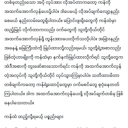
တစ်ခုတည်းသော အပို လုပ်အား လိုအပ်တာကတော့ ကန်ကို 
အထက်အောက်လှန်ပေးပို့ပါပဲ။ ဒါပေမယ့် လိုအပ်ချက်လျော့နည်း
စေမယ် နည်းလမ်းတွေရှိပါတယ်။ ပြောင်းဖူးရိုးတွေကို ကန်ထဲမှာ 
ထည့်မြုပ် လိုက်တာကလည်း ဝက်တွေကို သူတို့ကိုယ်တိုင် 
အထက်အောက်လှန်ဖို့ တွန်းအားပေးလိုက်သလိုပါပဲ။ အခြားနည်း
အနေနဲ့ မြေကြီးထဲကို မြုပ်ထားလို့လည်းရမယ်၊ သူတို့ရဲ့အစာလည်း
ဖြစ်တဲ့ဟာမျိုးကို ကန်ထဲမှာ နက်နက်မြုပ်ထားလိုက်ရင် သူတို့တွေက 
အဲဒီအစာကို တူးဖော်စားသောက်ရင်း ကန်ကို အထက်အောက်လှန်
တဲ့အလုပ်ကို သူတို့ကိုယ်တိုင် လုပ်သွားကြမှာပါပဲ။ သတိထားမိတာ 
တစ်ချက်ကတော့ ကန်ရဲ့ထောင့်တွေမှာ ဝက်မစင်တွေ စုပုံနေတတ်
ကြပါတယ်။ ဒါက အထက်အောက်လှန်ပေးဖို့ လိုအပ်ချက်တစ်ခု ဖြစ်
နေပါသေးတယ်။
ကန်ထဲ ထည့်လို့ရမယ့် ပစ္စည်းများ