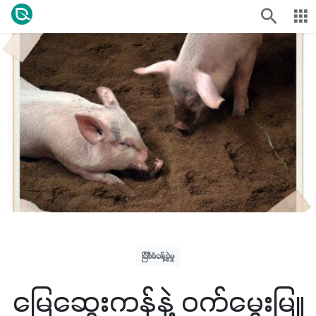
ခြံစီမံခန့်ခွဲမှု
မြေဆွေးကန်နဲ့ ဝက်မွေးမြူ