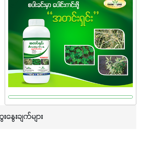
ကြောင့် ကိုယ်သုံးသမျှ ကိုယ့်အတွက်အကျိုးရစေမယ့်
အရည်အသွေးစိတ်ချရတဲ့ သွင်းအားစုပစ္စည်းတွေကိုပဲ ရွေးချယ်
သုံးသင့်ပါတယ်။
ေးနွေးချက်များ