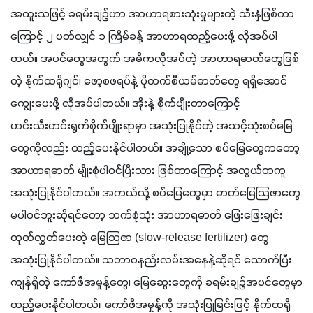
အထူးသဖြင့် ခရမ်းချဥ်ဟာ အာဟာရစားသုံးမှုများတဲ့ သီးနှံဖြစ်တာ
ကြောင့် ၂ ပတ်လျှင် ၁ ကြိမ်ခန့် အာဟာရထည့်ပေးဖို့ လိုအပ်ပါ
တယ်။ အပင်တွေအတွက် အဓိကလိုအပ်တဲ့ အာဟာရဓာတ်တွေဖြစ်
တဲ့ နိုက်ထရိုဂျင်၊ ဖော့စဖရပ်နဲ့ ပိုတက်စီယမ်ဓာတ်တွေ ရရှိအောင်
ကျွေးပေးဖို့ လိုအပ်ပါတယ်။ အိုးနဲ့ စိုက်ပျိုးတာကြောင့် 
ဟင်းသီးဟင်းရွက်စိုက်ပျိုးရာမှာ အသုံးပြုနိုင်တဲ့ အသင့်သုံးစပ်မြေ
တွေကိုလည်း ထည့်ပေးနိုင်ပါတယ်။ အချို့သော စပ်မြေတွေကတော့ 
အာဟာရဓာတ် မျိုးစုံပါဝင်ပြီးသား ဖြစ်တာကြောင့် အလွယ်တကူ 
အသုံးပြုနိုင်ပါတယ်။ အကယ်လို့ စပ်‌မြေတွေမှာ ဓာတ်မြေသြဇာတွေ 
မပါဝင်ဘူးဆိုရင်တော့ ဘက်စုံသုံး အာဟာရဓာတ် ဖြေးဖြေးချင်း
ထုတ်လွှတ်ပေးတဲ့ မြေသြဇာ (slow-release fertilizer) တွေ 
အသုံးပြုနိုင်ပါတယ်။ သဘာဝနည်းလမ်းအနေနဲ့ဆိုရင် သောက်ပြီး
ကျန်ရှိတဲ့ ကော်ဖီအမှုန့်တွေ၊ မြေဆွေးတွေကို ခရမ်းချဥ်အပင်တွေမှာ 
ထည့်ပေးနိုင်ပါတယ်။ ကော်ဖီအမှုန့်ကို အသုံးပြုခြင်းဖြင့် နိုက်ထရို