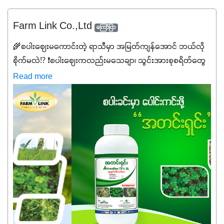
Farm Link Co.,Ltd
ကြော်ငြာ
🌾စပါးဈေးမကောင်းတဲ့ ရာသီမှာ အမြတ်ကျန်အောင် ဘယ်လို
စိုက်မလဲ⁉️ ❗စပါးဈေးကလည်းမသေချာ၊ သွင်းအားစုစရိတ်တွေ
ကလည်း တက်နေတဲ့ဒီလိုအချိန်မှာ သွင်းအားစုဖိုးကို လျှော့ချပြီး
Read more
အထွက်နှုန်းကို ထိန်းထားနိုင်မှ ဦးကြီးတို့ အဆင်ပြေမှာနော် ✔️ဒါ
ကြောင့် ကိုယ်သုံးသမျှ ကိုယ့်အတွက်အကျိုးရစေမယ့်
အရည်အသွေးစိတ်ချရတဲ့ သွင်းအားစုပစ္စည်းတွေကိုပဲ ရွေးချယ်
သုံးသင့်ပါတယ်။