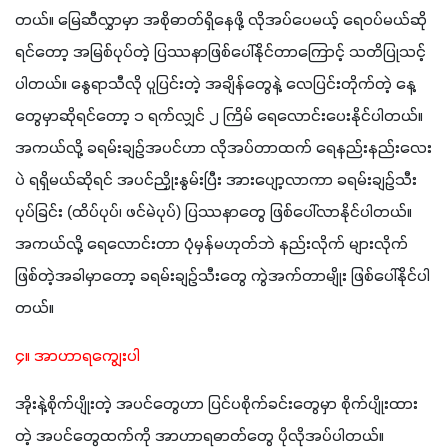
တယ်။ မြေဆီလွှာမှာ အစိုဓာတ်ရှိနေဖို့ လိုအပ်ပေမယ့် ရေဝပ်မယ်ဆို
ရင်တော့ အမြစ်ပုပ်တဲ့ ပြဿနာဖြစ်ပေါ်နိုင်တာကြောင့် သတိပြုသင့်
ပါတယ်။ နွေရာသီလို ပူပြင်းတဲ့ အချိန်တွေနဲ့ လေပြင်းတိုက်တဲ့ နေ့
တွေမှာဆိုရင်တော့ ၁ ရက်လျှင် ၂ ကြိမ် ရေလောင်းပေးနိုင်ပါတယ်။ 
အကယ်လို့ ခရမ်းချဥ်အပင်ဟာ လိုအပ်တာထက် ရေနည်းနည်းလေး
ပဲ ရရှိမယ်ဆိုရင် အပင်ညှိုးနွမ်းပြီး အားပျော့လာကာ ခရမ်းချဥ်သီး
ပုပ်ခြင်း (ထိပ်ပုပ်၊ ဖင်မဲပုပ်) ပြဿနာတွေ ဖြစ်ပေါ်လာနိုင်ပါတယ်။ 
အကယ်လို့ ရေလောင်းတာ ပုံမှန်မဟုတ်ဘဲ နည်းလိုက် များလိုက် 
ဖြစ်တဲ့အခါမှာတော့ ခရမ်းချဥ်သီးတွေ ကွဲအက်တာမျိုး ဖြစ်ပေါ်နိုင်ပါ
တယ်။
၄။ အာဟာရကျွေးပါ
အိုးနဲ့စိုက်ပျိုးတဲ့ အပင်တွေဟာ ပြင်ပစိုက်ခင်းတွေမှာ စိုက်ပျိုးထား
တဲ့ အပင်တွေထက်ကို အာဟာရဓာတ်တွေ ပိုလိုအပ်ပါတယ်။ 