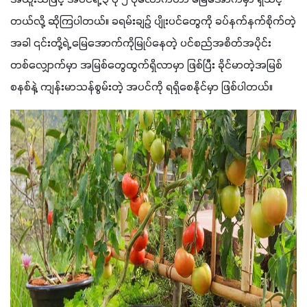
တယ်လို့ ဆိုကြပါတယ်။ ခရမ်းချဥ် ပျိုးပင်တွေကို ခပ်နက်နက်စိုက်တဲ့
အခါ ၎င်းတို့ရဲ့ မြေအောက်ကိုမြုပ်နေတဲ့ ပင်စည်အစိတ်အပိုင်း
တစ်လျှောက်မှာ အမြစ်တွေထွက်ရှိလာမှာ ဖြစ်ပြီး ခိုင်မာတဲ့အမြစ်
စနစ်နဲ့ ကျန်းမာသန်စွမ်းတဲ့ အပင်ကို ရရှိစေနိုင်မှာ ဖြစ်ပါတယ်။