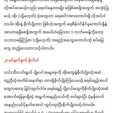
လိုအပ်ပေမယ့်လည်း ရေဝပ်နေတာမျိုး မဖြစ်စေဖို့အတွက် အသုံးပြု
မယ့် အိုး (သို့မဟုတ်) ပုံးတွေဟာ ရေဆင်းအားကောင်းဖို့ လိုအပ်ပါ
တယ်။ အိုးနဲ့ စိုက်ပျိုးတာ ဖြစ်တဲ့အတွက် ရေစိမ့်ဝင်နိုင်မှုကောင်းဖို့နဲ့ 
အာဟာရရှိစေဖို့အတွက် အပေါ်ယံမြေသား ၁ လက်မခန့်ကိုတော့ 
သဘာဝမြေသြဇာ (သို့မဟုတ်) အရည်အသွေးကောင်းတဲ့ စပ်မြေ
တွေ ထည့်ပေးထားသင့်ပါတယ်။
၂။ ခပ်နက်နက် စိုက်ပါ
ဟင်းသီးဟင်းရွက် ပျိုးပင်အများစုကို အိုးတွေနဲ့စိုက်ပျိုးတဲ့အခါ 
တူညီတဲ့အတိမ်အနက်မှာ ထားရှိစိုက်ပျိုးကြပေမယ့် ခရမ်းချဥ်အပင်
တွေကတော့ ခြွင်းချက်ပါပဲ။ ခရမ်းချဥ် ပျိုးပင်တွေကိုစိုက်ပျိုးတဲ့အခါ 
အောက်ခြေမှာရှိတဲ့ အရွက်အနည်းငယ်ကို ဖယ်ရှားပြီး ပုံမှန်ထက် 
အနည်းငယ်ပိုနက်အောင် တွင်းတူးပြီးစိုက်ပျိုးသင့်ပါတယ်။ 
အထူးသဖြင့် အပင်ရဲ့ ၃ ပုံ ၂ ပုံလောက်ဟာ မြေအောက်မှာ ရှိသင့်