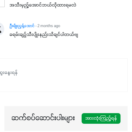
အသီးမှည့်အောင်ဘယ်လိုထားရမလဲ
ဦးမျိုးညွန့်အောင်
- 2 months ago
ခရမ်းချဉ်သီးပျိုးနည်းသိချင်ပါတယ်ဗျ
ေးနွေးရန်
ဆက်စပ်ဆောင်းပါးများ
အားလုံးကြည့်ရန်