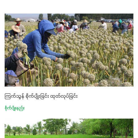
ကြက်သွန် စိုက်ပျိုးခြင်း ထုတ်လုပ်ခြင်း
စိုက်ပျိုးနည်း