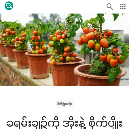
စိုက်ပျိုးနည်း
ခရမ်းချဥ်ကို အိုးနဲ့ စိုက်ပျိုး