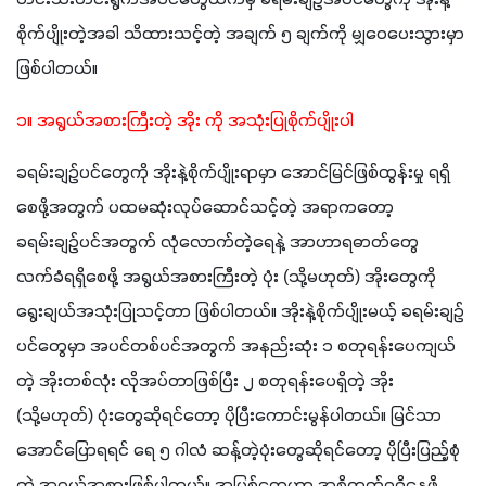
စိုက်ပျိုးတဲ့အခါ သိထားသင့်တဲ့ အချက် ၅ ချက်ကို မျှဝေပေးသွားမှာ 
ဖြစ်ပါတယ်။ 
၁။ အရွယ်အစားကြီးတဲ့ အိုး ကို အသုံးပြုစိုက်ပျိုးပါ
ခရမ်းချဥ်ပင်တွေကို အိုးနဲ့စိုက်ပျိုးရာမှာ အောင်မြင်ဖြစ်ထွန်းမှု ရရှိ
စေဖို့အတွက် ပထမဆုံးလုပ်ဆောင်သင့်တဲ့ အရာကတော့ 
ခရမ်းချဉ်ပင်အတွက် လုံလောက်တဲ့ရေနဲ့ အာဟာရဓာတ်တွေ 
လက်ခံရရှိစေဖို့ အရွယ်အစားကြီးတဲ့ ပုံး (သို့မဟုတ်) အိုးတွေကို 
ရွေးချယ်အသုံးပြုသင့်တာ ဖြစ်ပါတယ်။ အိုးနဲ့စိုက်ပျိုးမယ့် ခရမ်းချဥ်
ပင်တွေမှာ အပင်တစ်ပင်အတွက် အနည်းဆုံး ၁ စတုရန်းပေကျယ်
တဲ့ အိုးတစ်လုံး လိုအပ်တာဖြစ်ပြီး ၂ စတုရန်းပေရှိတဲ့ အိုး 
(သို့မဟုတ်) ပုံးတွေဆိုရင်တော့ ပိုပြီးကောင်းမွန်ပါတယ်။ မြင်သာ
အောင်ပြောရရင် ရေ ၅ ဂါလံ ဆန့်တဲ့ပုံးတွေဆိုရင်တော့ ပိုပြီးပြည့်စုံ
တဲ့ အရွယ်အစားဖြစ်ပါတယ်။ အမြစ်တွေဟာ အစိုဓာတ်ရရှိနေဖို့ 