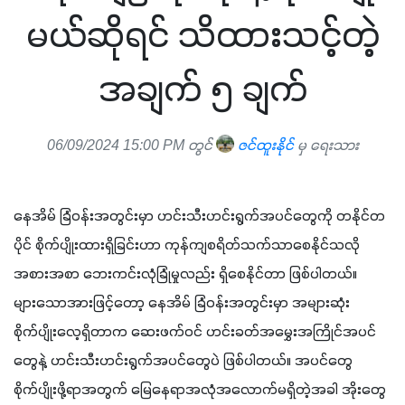
မယ်ဆိုရင် သိထားသင့်တဲ့
အချက် ၅ ချက်
06/09/2024 15:00 PM တွင်
ဇင်ထူးနိုင်
မှ ရေးသား
နေအိမ် ခြံဝန်းအတွင်းမှာ ဟင်းသီးဟင်းရွက်အပင်တွေကို တနိုင်တ
ပိုင် စိုက်ပျိုးထားရှိခြင်းဟာ ကုန်ကျစရိတ်သက်သာစေနိုင်သလို 
အစားအစာ ဘေးကင်းလုံခြုံမှုလည်း ရှိစေနိုင်တာ ဖြစ်ပါတယ်။ 
များသောအားဖြင့်တော့ နေအိမ် ခြံဝန်းအတွင်းမှာ အများဆုံး
စိုက်ပျိုးလေ့ရှိတာက ဆေးဖက်ဝင် ဟင်းခတ်အမွှေးအကြိုင်အပင်
တွေနဲ့ ဟင်းသီးဟင်းရွက်အပင်တွေပဲ ဖြစ်ပါတယ်။ အပင်တွေ
စိုက်ပျိုးဖို့ရာအတွက် မြေနေရာအလုံအလောက်မရှိတဲ့အခါ အိုးတွေ