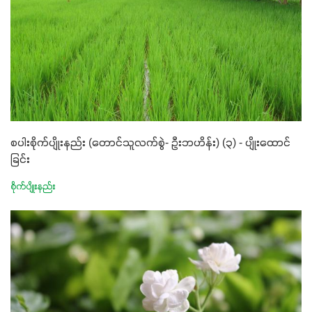
စပါးစိုက်ပျိုးနည်း (တောင်သူလက်စွဲ- ဦးဘဟိန်း) (၃) - ပျိုးထောင်
ခြင်း
စိုက်ပျိုးနည်း