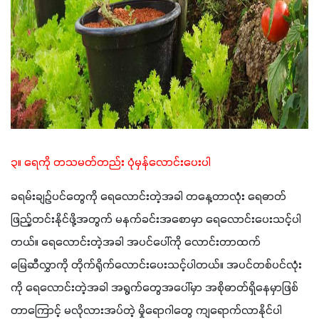
၃။ ရေကို တသမတ်တည်း ပုံမှန်လောင်းပေးပါ
ခရမ်းချဥ်ပင်တွေကို ရေလောင်းတဲ့အခါ တနေ့တာလုံး ရေဓာတ်
ဖြည့်တင်းနိုင်ဖို့အတွက် မနက်ခင်းအစောမှာ ရေလောင်းပေးသင့်ပါ
တယ်။ ရေလောင်းတဲ့အခါ အပင်ပေါ်ကို လောင်းတာထက် 
မြေဆီလွှာကို တိုက်ရိုက်လောင်းပေးသင့်ပါတယ်။ အပင်တစ်ပင်လုံး
ကို ရေလောင်းတဲ့အခါ အရွက်တွေအပေါ်မှာ အစိုဓာတ်ရှိနေမှာဖြစ်
တာကြောင့် မလိုလားအပ်တဲ့ မှိုရောဂါတွေ ကျ‌ရောက်လာနိုင်ပါ