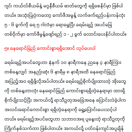
ဂျင်၊ ကယ်လ်စီယမ်နဲ့ မဂ္ဂနီစီယမ် ဓာတ်တွေကို ရရှိစေနိုင်မှာ ဖြစ်ပါ
တယ်။ အသုံးပြုပုံကတော့ ကော်ဖီအမှုန့် လက်ဖက်ရည်ပန်းကန်လုံး 
၅ - ၆ ခွက်ကို ရေ ၅ ဂါလံမှာ ရောမွှေပြီး ခရမ်းချဉ် အပင်ခြေ
တစ်ဝိုက်မှာ ကော်ဖီမှုန့်ဖျော်ရည် ၁ - ၂ ခွက် လောင်းပေးနိုင်ပါတယ်။
၅။ နေရောင်ခြည် ကောင်းစွာရရှိအောင် လုပ်ပေးပါ
ခရမ်းချဉ်အပင်တွေဟာ နံနက် ၁၀ နာရီကနေ ညနေ ၄ နာရီကြား 
တစ်နေ့လျှင် အနည်းဆုံး ၆ နာရီမှ ၈ နာရီအထိ နေရောင်ခြည်
အပြည့်အဝ ရရှိဖို့လိုအပ်ပါတယ်။ ခရမ်းချဥ်စိုက်ပျိုးထားတဲ့ အိုးတွေ
ကို တစ်နေ့တာလုံး နေရောင်ခြည် ကောင်းစွာရရှိတဲ့နေရာမှာ ထားရှိ
စိုက်ပျိုးသင့်ပြီး အကယ်လို့ ရာသီဥတုအခြေအနေ ပြောင်းလဲခဲ့ပါက 
အလင်းရောင်ကောင်းစွာ ရရှိတဲ့နေရာကို ရွှေ့ပြောင်းပေးသင့်ပါ
တယ်။ ခရမ်းချဥ်အပင်တွေဟာ သဘာဝအရ ပူနွေးတဲ့ ရာသီဥတုကို 
ကြိုက်နှစ်သက်တာ ဖြစ်ပါတယ်။ အကယ်လို့ ပတ်ဝန်းကျင်အပူချိန်