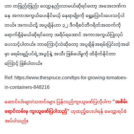
ဟာ တဖြည်းဖြည်း လျော့နည်းလာမယ်ဆိုရင်တော့ အအေးဒဏ်က
နေ အကာအကွယ်ပေးနိုင်မယ့် နေရာမျိုးကို ရွှေ့ပြောင်းပေးသင့်ပါ
တယ်။ အကယ်လို့ အပူချိန်ဟာ ၃၂ ဒီဂရီစင်တီဂရိတ်အထက်ကို 
ရောက်ရှိခဲ့မယ်ဆိုရင်တော့ အရိပ်ရအောင် အကာအကွယ်ပြုလုပ်
ပေးသင့်ပါတယ်။ ဘာကြောင့်လဲဆိုတော့ အပူချိန်အရမ်းပြင်းတဲ့အခါ
မှာ ခရမ်းချဥ်ပင်ရဲ့ အပွင့်နဲ့ အသီး ဖြစ်ပေါ်မှုကို ထိခိုက်နိုင်တာ
ကြောင့် ဖြစ်ပါတယ်။
Ref: https://www.thespruce.com/tips-for-growing-tomatoes-
in-containers-848216
ဆောင်းပါးများ/သတင်းများ ပြန်လည်ကူးယူဖော်ပြလိုပါက 
"အစိမ်း
ရောင်လမ်းမှ ကူးယူဖော်ပြပါသည်"
 ဟုထည့်ပေးပါရန် မေတ္တာရပ်ခံ
အပ်ပါသည်။