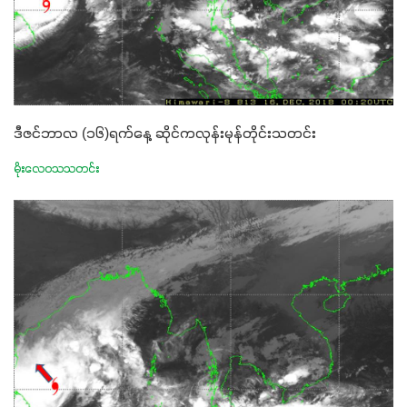
ဒီဇင်ဘာလ (၁၆)ရက်နေ့ ဆိုင်ကလုန်းမုန်တိုင်းသတင်း
မိုးလေဝသသတင်း