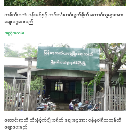
သစ်သီးဝလံ၊ ပန်းမန်နှင့် ဟင်းသီးဟင်းရွက်စိုက် တောင်သူများအား
ချေးငွေပေးမည်
အခွင့်အလမ်း
ဆောင်းရာသီ သီးနှံစိုက်ပျိုးစရိတ် ချေးငွေအား ဇန်နဝါရီလကုန်ထိ
ချေးပေးမည်