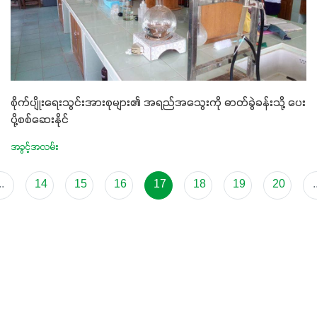
စိုက်ပျိုးရေးသွင်းအားစုများ၏ အရည်အသွေးကို ဓာတ်ခွဲခန်းသို့ ပေး
ပို့စစ်ဆေးနိုင်
အခွင့်အလမ်း
..
14
15
16
17
18
19
20
.