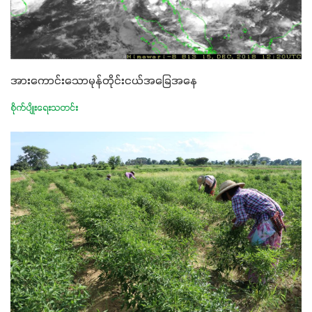
အားကောင်းသောမုန်တိုင်းငယ်အခြေအနေ
စိုက်ပျိုးရေးသတင်း