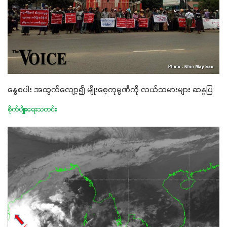
နွေစပါး အထွက်လျော့၍ မျိုးစေ့ကုမ္ပဏီကို လယ်သမားများ ဆန္ဒပြ
စိုက်ပျိုးရေးသတင်း