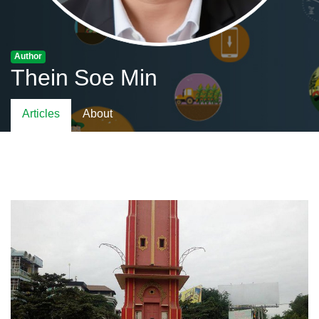
Author
Thein Soe Min
Articles
About