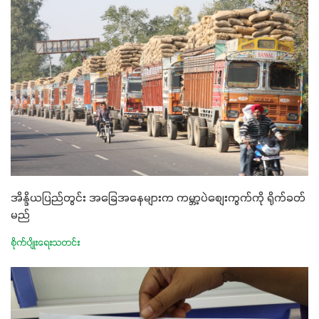
အိန္ဒိယပြည်တွင်း အခြေအနေများက ကမ္ဘာ့ပဲစျေးကွက်ကို ရိုက်ခတ်
မည်
စိုက်ပျိုးရေးသတင်း