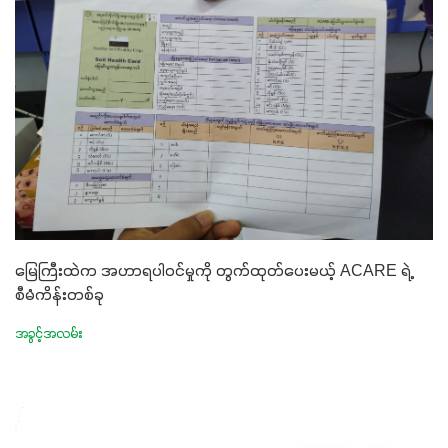
မြေကြီးထဲက အဟာရပါဝင်မှုကို တွက်ထုတ်ပေးမယ့် ACARE ရဲ့
စီမံကိန်းတစ်ခု
အခွင့်အလမ်း