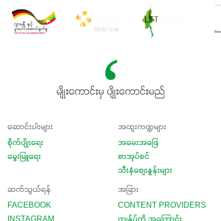
မျိုးကောင်းမှ ပျိုးကောင်းမည်
ဆောင်းပါးများ
အထူးကဏ္ဍများ
စိုက်ပျိုးရေး
အမေးအဖြေ
မွေးမြူရေး
စာအုပ်စင်
သီးနှံစျေးနှုန်းများ
ဆက်သွယ်ရန်
အခြား
FACEBOOK
CONTENT PROVIDERS
INSTAGRAM
ကျွန်ုပ်တို့ အကြောင်း