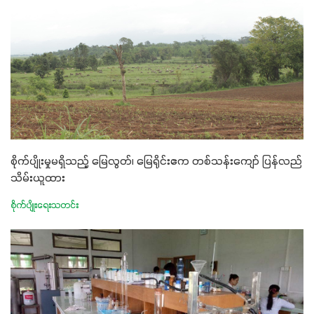
စိုက်ပျိုးမှုမရှိသည့် မြေလွတ်၊ မြေရိုင်းဧက တစ်သန်းကျော် ပြန်လည်
သိမ်းယူထား
စိုက်ပျိုးရေးသတင်း