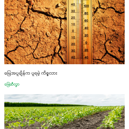
မြေအပူချိန်က ပူရမဲ့ ကိစ္စလား
မြေဆီလွှာ