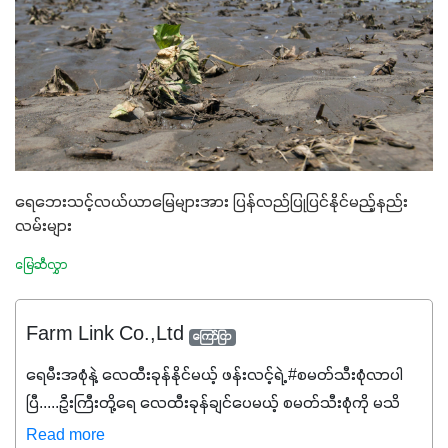
ရေဘေးသင့်လယ်ယာမြေများအား ပြန်လည်ပြုပြင်နိုင်မည့်နည်း
လမ်းများ
မြေဆီလွှာ
Farm Link Co.,Ltd
ကြော်ငြာ
ရေမီးအစုံနဲ့ လေထီးခုန်နိုင်မယ့် ဖန်းလင့်ရဲ့ #စမတ်သီးစုံလာပါ
ပြီ.....ဦးကြီးတို့ရေ ‌လေထီးခုန်ချင်ပေမယ့် စမတ်သီးစုံကို မသိ
သေးရင်တော့ ဒီစာလေးကို ဆက်ဖတ်‌ပေးပါ #စမတ်သီးစုံဆိုတာ
Read more