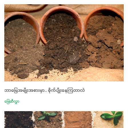
ဘာမြေအမျိုးအစားမှာ.. စိုက်ပျိုးနေကြတာလဲ
မြေဆီလွှာ