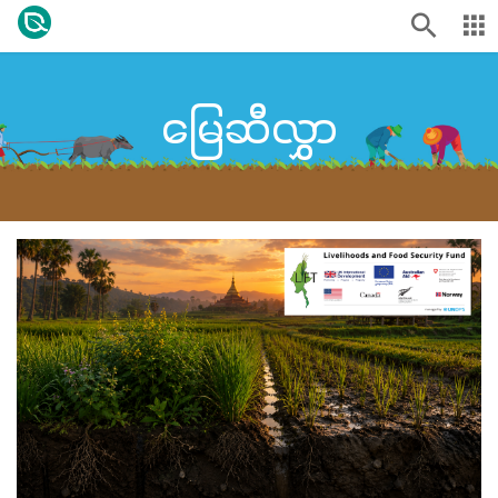
မြေဆီလွှာ