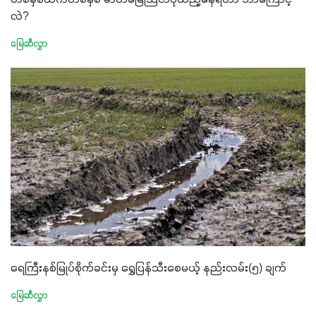
တစ်နှစ်ထက်တစ်နှစ် ဓာတ်မြေသြဇာပိုထည့်နေရတာ ဘာကြောင့်
လဲ?
မြေဆီလွှာ
ရေကြီးနစ်မြုပ်စိုက်ခင်းမှ ရွှေပြန်သီးစေမယ့် နည်းလမ်း(၅) ချက်
မြေဆီလွှာ