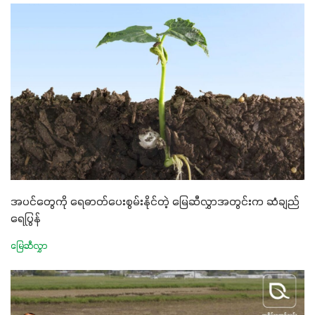
အပင်တွေကို ရေဓာတ်ပေးစွမ်းနိုင်တဲ့ မြေဆီလွှာအတွင်းက ဆံချည်
ရေပြွန်
မြေဆီလွှာ