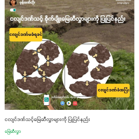
ငလျင်ဒဏ်သင့်မြေဆီလွှာများကို ပြုပြင်နည်း
မြေဆီလွှာ