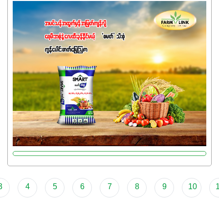
အပင်တိုင်းအတွက် အဓိကအာဟာရNPK (19:7:8)နဲ့ #ဟူးမစ်
အက်စစ်တို့ အချိုးကျ ပေါင်းစပ်ထားတဲ့ ကွန်ပေါင်း
ဓာတ်မြေဩဇာဖြစ်ပါတယ်။ အဓိကအကျိုးကျေးဇူးတွေအနေနဲ့
ကတော့ နိုက်ထရိုဂျင် 19%ပါဝင်တဲ့အတွက် ကလိုရိုဖီးလ်ဖွဲ့စည်း
မှုကို အားပေးကာ သီးနှံပင်များ၏အရွက်များစိမ်းလန်းသန်စွမ်း
ပြီး အစာချက်လုပ်မှုအားကောင်းစေပါတယ်။ အပင်၏ပင်ပိုင်း
ကြီးထွားမှုကို တိုးမြင့်စေကာ အပင်သန်၍ အကြီးမြန်စေပါတယ်။
သင့်တော်တဲ့ Phosphorus 7%ပါဝင်မှုကြောင့် အပင်ရဲ့ အမြစ်
ဖွဲ့စည်းတည်ဆောက်မှုကို ပို၍သန်မာလာအောင် အားပေးပါ
တယ်။ ဒါ့အပြင် ပန်းပွင့်ခြင်း၊အသီးသီးခြင်း၊အစေ့တည်ခြင်း
လုပ်ငန်းစဉ်များကိုလည်း အားပေးပါတယ်။ လုံလောက်တဲ့
Potassium 8%က အပင်ရဲ့ ရောဂါဒဏ်၊ရာသီဥတုဒဏ်ခံနိုင်ရည်
ရှိမှုကို မြင့်တက်စေပြီး အသီးအရည်အသွေး၊ အရွယ်အစားနဲ့
အရသာ ပိုမိုကောင်းမွန်စေဖို့အတွက် လိုအပ်တဲ့အာဟာရဓာတ်
3
4
5
6
7
8
9
10
ဖြစ်ပါတယ်။ ဟူးမစ်အက်စစ်ပါဝင်ပေါင်းစပ်ထားတဲ့အတွက်
အာဟာရဓာတ်စုပ်ယူမှုကောင်းမွန်လာခြင်း၊မြေဆီလွှာဖွဲ့စည်းပုံ