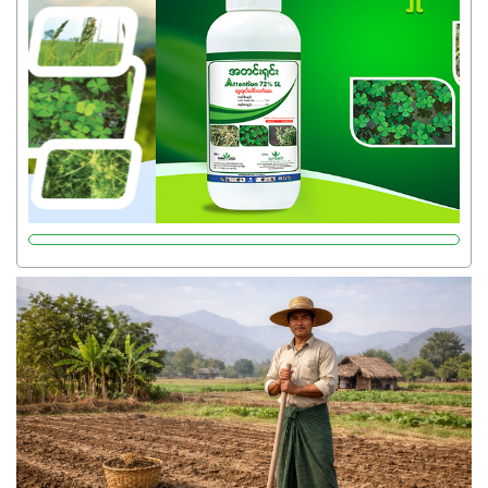
သုံးသင့်ပါတယ်။