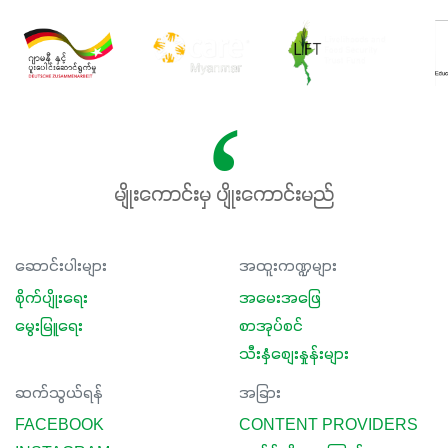
နှင့်ရေထိန်းနိုင်စွမ်းအားကောင်းလာခြင်းအပါအဝင်
အကျိုးကျေးဇူးများစွာကိုရရှိစေမှာဖြစ်ပါတယ်။ စပါးအပါအဝင်
နှံစားသီးနှံများ၊ပဲအမျိုးမျိုး၊ဟင်းသီးဟင်းရွက်နဲ့ ဥယျာဉ်ခြံသီးနှံ
အားလုံးမှာ အသုံးပြုနိုင်တယ်ဆိုတော့ တစ်မျိုးတည်းနဲ့ အားလုံး
ပါဖက်(perfect)မယ့် စမတ်သီးစုံနော် အရွေးမမှားတာသေချာပြီ
မလို့ အတွေးမများဘဲ သီးနှံတိုင်းကြီးထွားအောင် ဖန်းလင့်ရဲ့ #စ
မတ်သီးစုံကို သုံးကြပါစို့....
မျိုးကောင်းမှ ပျိုးကောင်းမည်
ဆောင်းပါးများ
အထူးကဏ္ဍများ
စိုက်ပျိုးရေး
အမေးအဖြေ
မွေးမြူရေး
စာအုပ်စင်
သီးနှံစျေးနှုန်းများ
ဆက်သွယ်ရန်
အခြား
FACEBOOK
CONTENT PROVIDERS