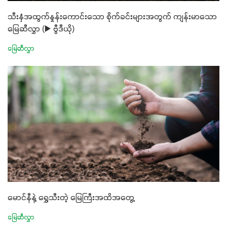
သီးနှံအထွက်နှုန်းကောင်းသော စိုက်ခင်းများအတွက် ကျန်းမာသော
မြေဆီလွှာ (▶️ ဗွီဒီယို)
မြေဆီလွှာ
မောင်နီနဲ့ ရွှေသီးတဲ့ မြေကြီးအထိအတွေ့
မြေဆီလွှာ