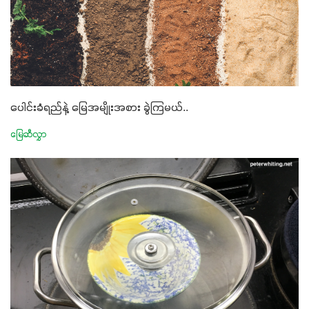
ပေါင်းခံရည်နဲ့ မြေအမျိုးအစား ခွဲကြမယ်..
မြေဆီလွှာ