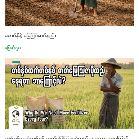
မောင်နီနဲ့ မြေပြင်ဆင်နည်း
မြေဆီလွှာ