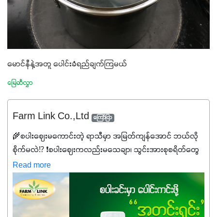
မောင်နီနဲ့အတူ ပေါင်းခံရည်ချက်ကြမယ်
မြေဆီလွှာ
Farm Link Co.,Ltd
ကြော်ငြာ
🌾စပါးဈေးမကောင်းတဲ့ ရာသီမှာ အမြတ်ကျန်အောင် ဘယ်လို
စိုက်မလဲ⁉️ ❗စပါးဈေးကလည်းမသေချာ၊ သွင်းအားစုစရိတ်တွေ
ကလည်း တက်နေတဲ့ဒီလိုအချိန်မှာ သွင်းအားစုဖိုးကို လျှော့ချပြီး
Read more
အထွက်နှုန်းကို ထိန်းထားနိုင်မှ ဦးကြီးတို့ အဆင်ပြေမှာနော် ✔️ဒါ
ကြောင့် ကိုယ်သုံးသမျှ ကိုယ့်အတွက်အကျိုးရစေမယ့်
အရည်အသွေးစိတ်ချရတဲ့ သွင်းအားစုပစ္စည်းတွေကိုပဲ ရွေးချယ်