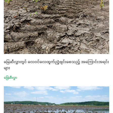
မြေဆီလွှာတွင် လေဝင်လေထွက်ညံ့ဖျင်းစေသည့် အကြောင်းအရင်း
များ
မြေဆီလွှာ