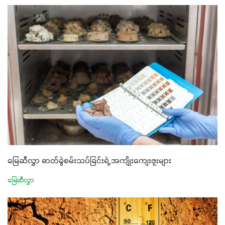
မြေဆီလွှာ ဓာတ်ခွဲစမ်းသပ်ခြင်းရဲ့ အကျိုးကျေးဇူးများ
မြေဆီလွှာ