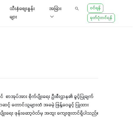
ဝင်ရန်
သီးနှံစျေးနှုန်း
အခြား
များ
မှတ်ပုံတင်ရန်
  စာအုပ်အား စိုက်ပျိုးရေး ဦးစီးဌာန၏ ခွင့်ပြုချက်
ှတဆင့် တောင်သူများထံ အခမဲ့ ဖြန့်ဝေခွင့် ပြုထား
်ပျိုးရေး ဖုန်းဆော့ဝဲလ်မှ အထူး ကျေးဇူးတင်ရှိပါသည်။