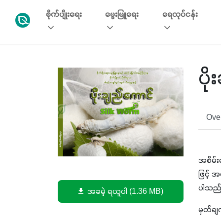
စိုက်ပျိုးရေး
မွေးမြူရေး
ရေလုပ်ငန်း
ပိ
Over
အစိမ်း
ဖြင့် 
ပါသည်။
အခမဲ့ ရယူပါ (1.36 MB)
မှတ်ချ