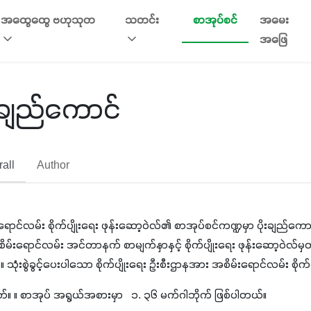
အထွေထွေ ဗဟုသုတ
သတင်း
စာအုပ်စင်
အမေး
အဖြေ
ုးချည်ကောင်
all
Author
ရောင်လမ်း စိုက်ပျိုးရေး ဖုန်းဆော့ဝဲလ်၏ စာအုပ်စင်ကဏ္ဍမှာ ပိုးချည်ကောင်
အစိမ်းရောင်လမ်း အင်တာနက် စာမျက်နှာနှင့် စိုက်ပျိုးရေး ဖုန်းဆော့ဝဲလ်မ
 သုံးစွဲခွင့်ပေးပါသော စိုက်ပျိုးရေး ဦးစီးဌာနအား အစိမ်းရောင်လမ်း စိုက
က်။ ။ စာအုပ် အရွယ်အစားမှာ   ၁. ၃၆ မက်ဂါဘိုက် ဖြစ်ပါတယ်။