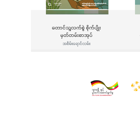
တောင်သူ့လက်စွဲ စိုက်ပျိုး
မှတ်တမ်းစာအုပ်
ဒ
အစိမ်းရောင်လမ်း
အသ
ခ