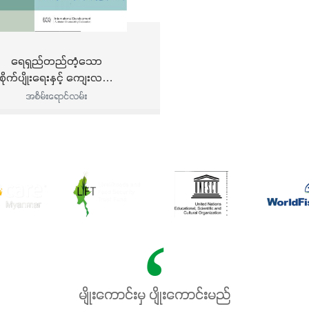
ရေရှည်တည်တံ့သော
စိုက်ပျိုးရေးနှင့် ကျေးလက်
ေသအသက်မွေးဝမ်းကြောင်း
အစိမ်းရောင်လမ်း
ပညာပေးဆိုင်ရာလမ်းညွှန် -
ေးစားချေးငွေလုပ်ငန်းဖြင့်
ျင်းပြည်နယ် စိုက်ပျိုးရေးနှင့်
အသက်မွေးဝမ်းကြောင်း
လုပ်ငန်း ဖွံ့ဖြိုးတိုးတက်ရေး
မျိုးကောင်းမှ ပျိုးကောင်းမည်