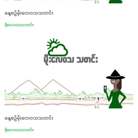
နေ့စဉ်မိုးလေဝသသတင်း
မိုးလေဝသသတင်း
နေ့စဉ်မိုးလေဝသသတင်း
မိုးလေဝသသတင်း