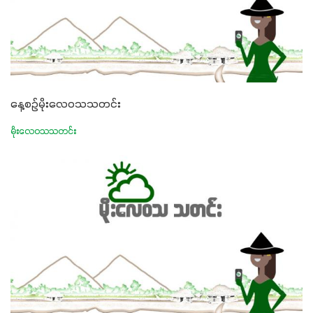
နေ့စဉ်မိုးလေဝသသတင်း
မိုးလေဝသသတင်း