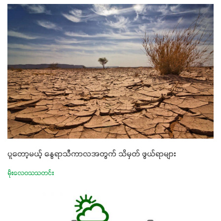
ပူတော့မယ့် နွေရာသီကာလအတွက် သိမှတ် ဖွယ်ရာများ
မိုးလေဝသသတင်း