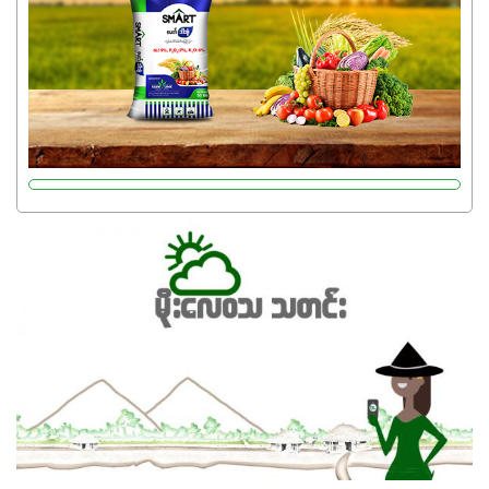
ပြီး အစာချက်လုပ်မှုအားကောင်းစေပါတယ်။ အပင်၏ပင်ပိုင်း
ကြီးထွားမှုကို တိုးမြင့်စေကာ အပင်သန်၍ အကြီးမြန်စေပါတယ်။
သင့်တော်တဲ့ Phosphorus 7%ပါဝင်မှုကြောင့် အပင်ရဲ့ အမြစ်
ဖွဲ့စည်းတည်ဆောက်မှုကို ပို၍သန်မာလာအောင် အားပေးပါ
တယ်။ ဒါ့အပြင် ပန်းပွင့်ခြင်း၊အသီးသီးခြင်း၊အစေ့တည်ခြင်း
လုပ်ငန်းစဉ်များကိုလည်း အားပေးပါတယ်။ လုံလောက်တဲ့
Potassium 8%က အပင်ရဲ့ ရောဂါဒဏ်၊ရာသီဥတုဒဏ်ခံနိုင်ရည်
ရှိမှုကို မြင့်တက်စေပြီး အသီးအရည်အသွေး၊ အရွယ်အစားနဲ့
အရသာ ပိုမိုကောင်းမွန်စေဖို့အတွက် လိုအပ်တဲ့အာဟာရဓာတ်
ဖြစ်ပါတယ်။ ဟူးမစ်အက်စစ်ပါဝင်ပေါင်းစပ်ထားတဲ့အတွက်
အာဟာရဓာတ်စုပ်ယူမှုကောင်းမွန်လာခြင်း၊မြေဆီလွှာဖွဲ့စည်းပုံ
နှင့်ရေထိန်းနိုင်စွမ်းအားကောင်းလာခြင်းအပါအဝင်
အကျိုးကျေးဇူးများစွာကိုရရှိစေမှာဖြစ်ပါတယ်။ စပါးအပါအဝင်
နှံစားသီးနှံများ၊ပဲအမျိုးမျိုး၊ဟင်းသီးဟင်းရွက်နဲ့ ဥယျာဉ်ခြံသီးနှံ
အားလုံးမှာ အသုံးပြုနိုင်တယ်ဆိုတော့ တစ်မျိုးတည်းနဲ့ အားလုံး
ပါဖက်(perfect)မယ့် စမတ်သီးစုံနော် အရွေးမမှားတာသေချာပြီ