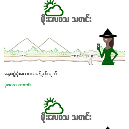
နေ့စဉ်မိုးလေဝသခန့်မှန်းချက်
မိုးလေဝသသတင်း