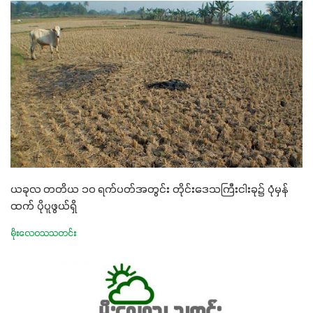
ယခုလ တတိယ ၁၀ ရက်ပတ်အတွင်း တိုင်းဒေသကြီးငါးခု၌ ပုံမှန်
ထက် ပိုပူဖွယ်ရှိ
မိုးလေဝသသတင်း