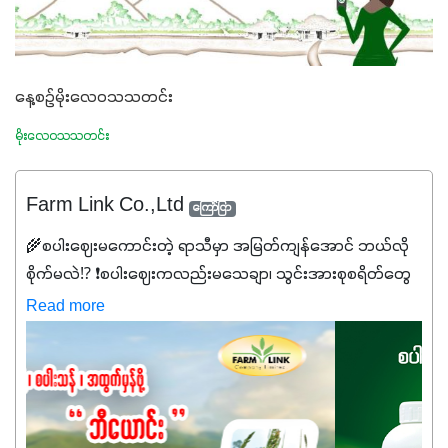
နေ့စဉ်မိုးလေဝသသတင်း
မိုးလေဝသသတင်း
Farm Link Co.,Ltd
ကြော်ငြာ
🌾စပါးဈေးမကောင်းတဲ့ ရာသီမှာ အမြတ်ကျန်အောင် ဘယ်လို
စိုက်မလဲ⁉️ ❗စပါးဈေးကလည်းမသေချာ၊ သွင်းအားစုစရိတ်တွေ
ကလည်း တက်နေတဲ့ဒီလိုအချိန်မှာ သွင်းအားစုဖိုးကို လျှော့ချပြီး
Read more
အထွက်နှုန်းကို ထိန်းထားနိုင်မှ ဦးကြီးတို့ အဆင်ပြေမှာနော် ✔️ဒါ
ကြောင့် ကိုယ်သုံးသမျှ ကိုယ့်အတွက်အကျိုးရစေမယ့်
အရည်အသွေးစိတ်ချရတဲ့ သွင်းအားစုပစ္စည်းတွေကိုပဲ ရွေးချယ်
သုံးသင့်ပါတယ်။