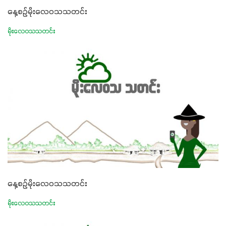
မလို့ အတွေးမများဘဲ သီးနှံတိုင်းကြီးထွားအောင် ဖန်းလင့်ရဲ့ #စ
နေ့စဉ်မိုးလေဝသသတင်း
မတ်သီးစုံကို သုံးကြပါစို့....
မိုးလေဝသသတင်း
နေ့စဉ်မိုးလေဝသသတင်း
မိုးလေဝသသတင်း