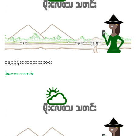
နေ့စဉ်မိုးလေဝသသတင်း
မိုးလေဝသသတင်း