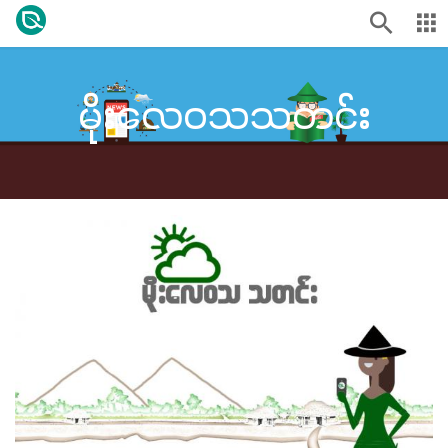
မိုးလေဝသသတင်း