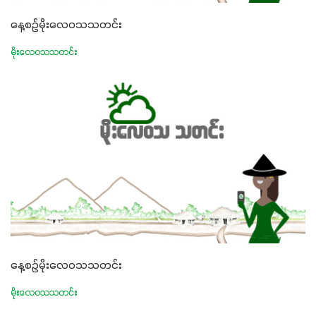
နေ့စဉ်မိုးလေဝသသတင်း
မိုးလေဝသသတင်း
နေ့စဉ်မိုးလေဝသသတင်း
မိုးလေဝသသတင်း