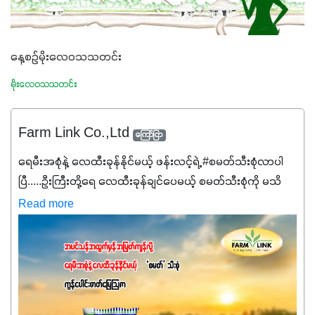
နေ့စဉ်မိုးလေဝသသတင်း
မိုးလေဝသသတင်း
Farm Link Co.,Ltd
ကြော်ငြာ
ရေမီးအစုံနဲ့ လေထီးခုန်နိုင်မယ့် ဖန်းလင့်ရဲ့ #စမတ်သီးစုံလာပါ
ပြီ.....ဦးကြီးတို့ရေ ‌လေထီးခုန်ချင်ပေမယ့် စမတ်သီးစုံကို မသိ
သေးရင်တော့ ဒီစာလေးကို ဆက်ဖတ်‌ပေးပါ #စမတ်သီးစုံဆိုတာ
Read more
အပင်တိုင်းအတွက် အဓိကအာဟာရNPK (19:7:8)နဲ့ #ဟူးမစ်
အက်စစ်တို့ အချိုးကျ ပေါင်းစပ်ထားတဲ့ ကွန်ပေါင်း
ဓာတ်မြေဩဇာဖြစ်ပါတယ်။ အဓိကအကျိုးကျေးဇူးတွေအနေနဲ့
ကတော့ နိုက်ထရိုဂျင် 19%ပါဝင်တဲ့အတွက် ကလိုရိုဖီးလ်ဖွဲ့စည်း
မှုကို အားပေးကာ သီးနှံပင်များ၏အရွက်များစိမ်းလန်းသန်စွမ်း