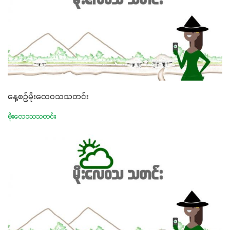
နေ့စဉ်မိုးလေဝသသတင်း
မိုးလေဝသသတင်း