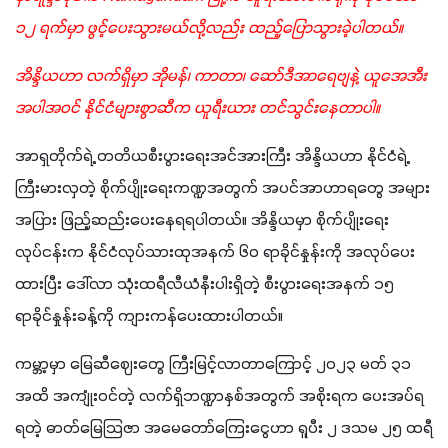
၁၂ ရက်မှာ ဖွင့်ပေးသွားမယ်လို့လည်း ထည့်ပြောသွားခဲ့ပါတယ်။
အိန္ဒိယဟာ လက်ရှိမှာ အိုမန်၊ ကာတာ၊ ဆော်ဒီအာရေဗျနဲ့ ယူအေအီး 
အပါအဝင် နိုင်ငံများစွာဆီက ယူရီးယား တင်သွင်းနေတာပါ။
အာရှတိုက်ရဲ့ တတိယစီးပွားရေးအင်အားကြီး အိန္ဒိယဟာ နိုင်ငံရဲ့ 
ကြီးမားလှတဲ့ စိုက်ပျိုးရေးကဏ္ဍအတွက် အပင်အာဟာရတွေ အများ
အပြား ဖြည့်ဆည်းပေးနေရရပါတယ်။ အိန္ဒိယမှာ စိုက်ပျိုးရေး
လုပ်ငန်းက နိုင်ငံလုပ်သားထုအနက် ၆၀ ရာခိုင်နှုန်းကို အလုပ်ပေး
ထားပြီး ဒေါ်လာ သုံးထရီလီယံနီးပါးရှိတဲ့ စီးပွားရေးအနက် ၁၅ 
ရာခိုင်နှုန်းခန့်ကို ကျားကန်ပေးထားပါတယ်။
ကမ္ဘာ့မှာ မြေဆီဈေးတွေ ကြီးမြင့်လာတာကြောင့် ၂၀၂၃ မတ် ၃၁ 
အထိ အကျုံးဝင်တဲ့ လက်ရှိဘဏ္ဍာနှစ်အတွက် အစိုးရက ပေးအပ်ရ
ရတဲ့ ဓာတ်မြေသြဇာ အမေတော်ကြေးငွေဟာ ရူပီး ၂ ဒသမ ၂၅ ထရီ