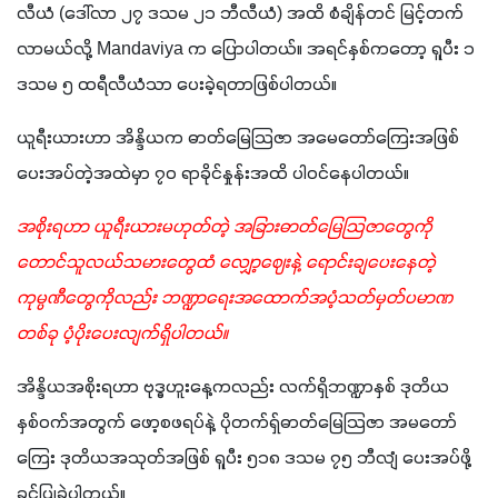
လီယံ (ဒေါ်လာ ၂၇ ဒသမ ၂၁ ဘီလီယံ) အထိ စံချိန်တင် မြင့်တက်
လာမယ်လို့ Mandaviya က ပြောပါတယ်။ အရင်နှစ်ကတော့ ရူပီး ၁ 
ဒသမ ၅ ထရီလီယံသာ ပေးခဲ့ရတာဖြစ်ပါတယ်။
ယူရီးယားဟာ အိန္ဒိယက ဓာတ်မြေသြဇာ အမေတော်ကြေးအဖြစ် 
ပေးအပ်တဲ့အထဲမှာ ၇၀ ရာခိုင်နှုန်းအထိ ပါဝင်နေပါတယ်။
အစိုးရဟာ ယူရီးယားမဟုတ်တဲ့ အခြားဓာတ်မြေသြဇာတွေကို 
တောင်သူလယ်သမားတွေထံ လျှော့ဈေးနဲ့ ရောင်းချပေးနေတဲ့ 
ကုမ္ပဏီတွေကိုလည်း ဘဏ္ဍာရေးအထောက်အပံ့သတ်မှတ်ပမာဏ
တစ်ခု ပံ့ပိုးပေးလျက်ရှိပါတယ်။
အိန္ဒိယအစိုးရဟာ ဗုဒ္ဓဟူးနေ့ကလည်း လက်ရှိဘဏ္ဍာနှစ် ဒုတိယ
နှစ်ဝက်အတွက် ဖော့စဖရပ်နဲ့ ပိုတက်ရှ်ဓာတ်မြေသြဇာ အမတော်
ကြေး ဒုတိယအသုတ်အဖြစ် ရူပီး ၅၁၈ ဒသမ ၇၅ ဘီလျံ ပေးအပ်ဖို့ 
ခွင့်ပြုခဲ့ပါတယ်။