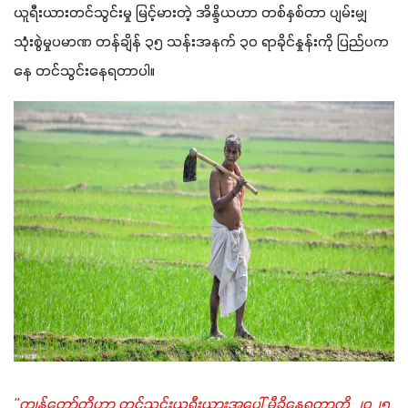
ယူရီးယားတင်သွင်းမှု မြင့်မားတဲ့ အိန္ဒိယဟာ တစ်နှစ်တာ ပျမ်းမျှ
သုံးစွဲမှုပမာဏ တန်ချိန် ၃၅ သန်းအနက် ၃၀ ရာခိုင်နှုန်းကို ပြည်ပက
နေ တင်သွင်းနေရတာပါ။
"ကျွန်တော်တို့ဟာ တင်သွင်းယူရီးယားအပေါ် မှီခိုနေရတာကို ၂၀၂၅ 