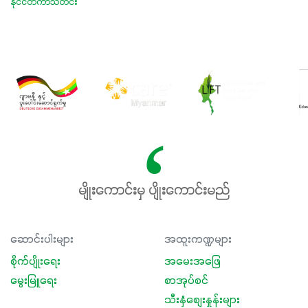
နိုင်ငံတကာသတင်း
မျိုးကောင်းမှ ပျိုးကောင်းမည်
ဆောင်းပါးများ
အထူးကဏ္ဍများ
စိုက်ပျိုးရေး
အမေးအဖြေ
မွေးမြူရေး
စာအုပ်စင်
သီးနှံစျေးနှုန်းများ