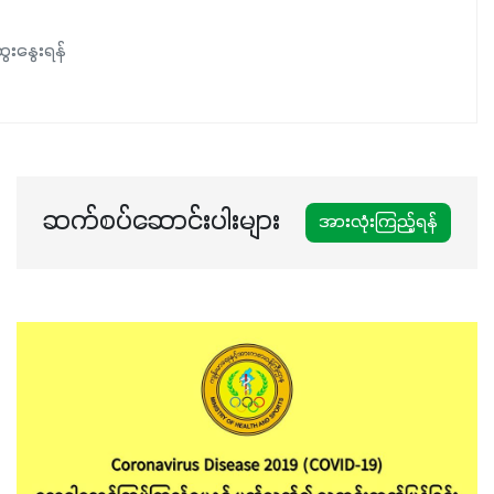
ေးနွေးရန်
ဆက်စပ်ဆောင်းပါးများ
အားလုံးကြည့်ရန်