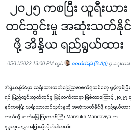
၂၀၂၅ ကစပြီး ယူရီးယား
တင်သွင်းမှု အဆုံးသတ်နိုင်
ဖို့ အိန္ဒိယ ရည်ရွယ်ထား
05/11/2022 13:00 PM တွင်
ဝေယံဟိန်း (B.Ag)
မှ ရေးသား
အိန္ဒိယနိုင်ငံမှာ ယူရီးယားဓာတ်မြေဩဇာစက်ရုံသစ်တွေ ဖွင့်လှစ်ပြီး
ရင် ပြည်တွင်းထုတ်လုပ်မှု မြင့်တက်လာမှာ ဖြစ်တာကြောင့် ၂၀၂၅ ခု
နှစ်ကစပြီး ယူရီးယားတင်သွင်းမှုကို အဆုံးသတ်နိုင်ဖို့ ရည်ရွယ်ထား
တယ်လို့ ဓာတ်မြေ ဩဇာဝန်ကြီး Mansukh Mandaviya က 
ဗုဒ္ဓဟူးနေ့မှာ ပြောဆိုလိုက်ပါတယ်။