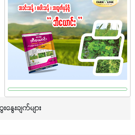
ကြောင့် ကိုယ်သုံးသမျှ ကိုယ့်အတွက်အကျိုးရစေမယ့်
အရည်အသွေးစိတ်ချရတဲ့ သွင်းအားစုပစ္စည်းတွေကိုပဲ ရွေးချယ်
သုံးသင့်ပါတယ်။
ေးနွေးချက်များ