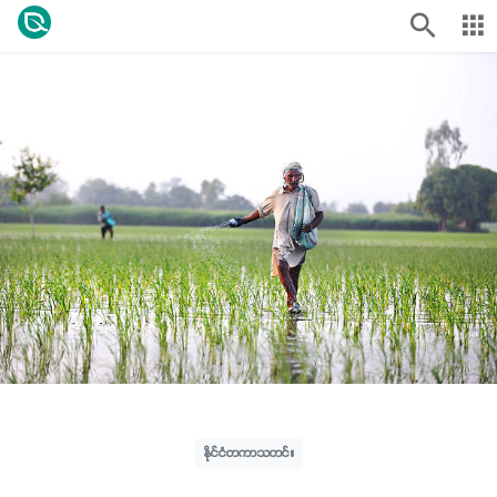
နိုင်ငံတကာသတင်း