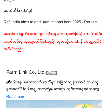
ဝေယံဟိန်း (B.Ag)
Ref: India aims to end urea imports from 2025 - Reuters
ဆောင်းပါးများ/သတင်းများ ပြန်လည်ကူးယူဖော်ပြလိုပါက "အစိမ်း
ရောင်လမ်းမှ ကူးယူဖော်ပြပါသည်" ဟုထည့်ပေးပါရန် မေတ္တာရပ်ခံ
အပ်ပါသည်။ 
Farm Link Co.,Ltd
ကြော်ငြာ
🌾စပါးဈေးမကောင်းတဲ့ ရာသီမှာ အမြတ်ကျန်အောင် ဘယ်လို
စိုက်မလဲ⁉️ ❗စပါးဈေးကလည်းမသေချာ၊ သွင်းအားစုစရိတ်တွေ
ကလည်း တက်နေတဲ့ဒီလိုအချိန်မှာ သွင်းအားစုဖိုးကို လျှော့ချပြီး
Read more
အထွက်နှုန်းကို ထိန်းထားနိုင်မှ ဦးကြီးတို့ အဆင်ပြေမှာနော် ✔️ဒါ