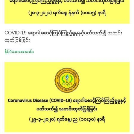
COVID-19 ရောဂါ စောင့်ကြပ်ကြည့်ရှုမှုနှင့်ပတ်သက်၍ သတင်း
ထုတ်ပြန်ခြင်း
နိုင်ငံတကာသတင်း