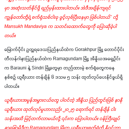
မှာ အဆုံးသတ်နိုင်ဖို့ ရည်မှန်းထားပါတယ်။ အဲဒီအချိန်ကျရင် 
ကျွန်တော်တို့ရဲ့ စက်ရုံသစ်ငါးခု ဖွင့်လှစ်ပြီးနေမှာ ဖြစ်ပါတယ်" လို့ 
Mansukh Mandaviya က သတင်းထောက်တွေကို ပြောဆိုခဲ့ပါ
တယ်။
မြောက်ပိုင်း ဥတ္တရဒေသပြည်နယ်ထဲက Gorakhpur မြို့၊ တောင်ပိုင်း 
တီလန်ဂါနာပြည်နယ်ထဲက Ramagundam မြို့၊ အိန္ဒိယအရှေ့ပိုင်း
က Barauni နဲ့ Sindri မြို့တွေမှာ တည်ထားမဲ့ စက်ရုံတွေကနေ 
နှစ်စဉ် ယူရီးယား တန်ချိန် ၆ ဒသမ ၅ သန်း ထုတ်လုပ်ပေးနိုင်ဖွယ်ရှိ
ပါတယ်။ 
ယူရီးယားအမှုန်အမွှားငယ်တွေ ပါဝင်တဲ့ အိန္ဒိယ ပြည်တွင်းဖြစ် နာနို
ယူရီးယား ထုတ်လုပ်မှုဟာလည်း ၂၀၂၅ ရောက်ရင် တန်ချိန် ငါး
သန်းအထိ မြင့်တက်လာမယ်လို့ ၎င်းက ပြောပါတယ်။ ဝန်ကြီးချုပ် 
နာရန္ဒြာမိုဒီက Ramagundam မြို့က ယူရီးယားစက်ရုံကို နိုဝင်ဘာ 