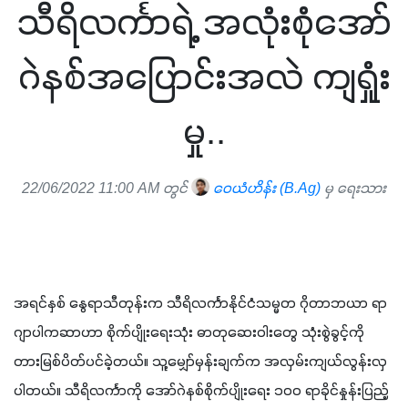
သီရိလင်္ကာရဲ့ အလုံးစုံအော်
ဂဲနစ်အပြောင်းအလဲ ကျရှုံး
မှု..
22/06/2022 11:00 AM တွင်
ဝေယံဟိန်း (B.Ag)
မှ ရေးသား
အရင်နှစ် နွေရာသီတုန်းက သီရိလင်္ကာနိုင်ငံသမ္မတ ဂိုတာဘယာ ရာ
ဂျာပါကဆာဟာ စိုက်ပျိုးရေးသုံး ဓာတုဆေးဝါးတွေ သုံးစွဲခွင့်ကို 
တားမြစ်ပိတ်ပင်ခဲ့တယ်။ သူ့မျှော်မှန်းချက်က အလှမ်းကျယ်လွန်းလှ
ပါတယ်။ သီရိလင်္ကာကို အော်ဂဲနစ်စိုက်ပျိုးရေး ၁၀၀ ရာခိုင်နှုန်းပြည့် 