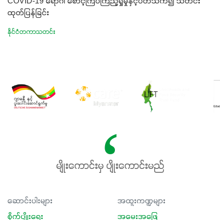
COVID-19 ရောဂါ စောင့်ကြပ်ကြည့်ရှုမှုနှင့်ပတ်သက်၍ သတင်း
ထုတ်ပြန်ခြင်း
နိုင်ငံတကာသတင်း
မျိုးကောင်းမှ ပျိုးကောင်းမည်
ဆောင်းပါးများ
အထူးကဏ္ဍများ
စိုက်ပျိုးရေး
အမေးအဖြေ