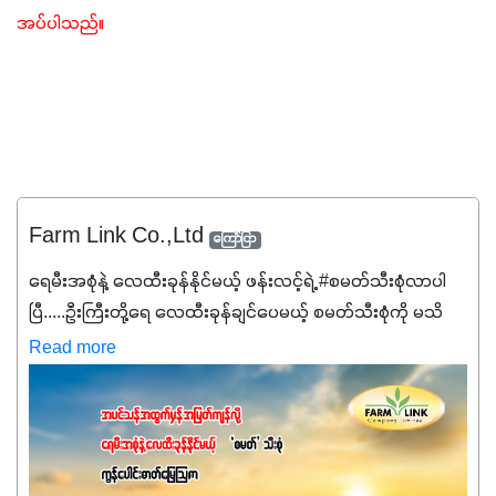
အပ်ပါသည်။
Farm Link Co.,Ltd
ကြော်ငြာ
ရေမီးအစုံနဲ့ လေထီးခုန်နိုင်မယ့် ဖန်းလင့်ရဲ့ #စမတ်သီးစုံလာပါ
ပြီ.....ဦးကြီးတို့ရေ ‌လေထီးခုန်ချင်ပေမယ့် စမတ်သီးစုံကို မသိ
သေးရင်တော့ ဒီစာလေးကို ဆက်ဖတ်‌ပေးပါ #စမတ်သီးစုံဆိုတာ
Read more
အပင်တိုင်းအတွက် အဓိကအာဟာရNPK (19:7:8)နဲ့ #ဟူးမစ်
အက်စစ်တို့ အချိုးကျ ပေါင်းစပ်ထားတဲ့ ကွန်ပေါင်း
ဓာတ်မြေဩဇာဖြစ်ပါတယ်။ အဓိကအကျိုးကျေးဇူးတွေအနေနဲ့
ကတော့ နိုက်ထရိုဂျင် 19%ပါဝင်တဲ့အတွက် ကလိုရိုဖီးလ်ဖွဲ့စည်း