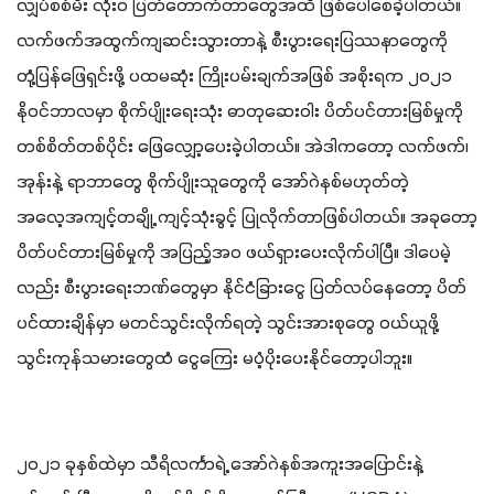
လျှပ်စစ်မီး လုံးဝ ပြတ်တောက်တာတွေအထိ ဖြစ်ပေါ်စေခဲ့ပါတယ်။ 
လက်ဖက်အထွက်ကျဆင်းသွားတာနဲ့ စီးပွားရေးပြဿနာတွေကို 
တုံ့ပြန်ဖြေရှင်းဖို့ ပထမဆုံး ကြိုးပမ်းချက်အဖြစ် အစိုးရက ၂၀၂၁ 
နိုဝင်ဘာလမှာ စိုက်ပျိုးရေးသုံး ဓာတုဆေးဝါး ပိတ်ပင်တားမြစ်မှုကို 
တစ်စိတ်တစ်ပိုင်း ဖြေလျှော့ပေးခဲ့ပါတယ်။ အဲဒါကတော့ လက်ဖက်၊ 
အုန်းနဲ့ ရာဘာတွေ စိုက်ပျိုးသူတွေကို အော်ဂဲနစ်မဟုတ်တဲ့ 
အလေ့အကျင့်တချို့ ကျင့်သုံးခွင့် ပြုလိုက်တာဖြစ်ပါတယ်။ အခုတော့ 
ပိတ်ပင်တားမြစ်မှုကို အပြည့်အဝ ဖယ်ရှားပေးလိုက်ပါပြီ။ ဒါပေမဲ့
လည်း စီးပွားရေးဘဏ်တွေမှာ နိုင်ငံခြားငွေ ပြတ်လပ်နေတော့ ပိတ်
ပင်ထားချိန်မှာ မတင်သွင်းလိုက်ရတဲ့ သွင်းအားစုတွေ ဝယ်ယူဖို့ 
သွင်းကုန်သမားတွေထံ ငွေကြေး မပံ့ပိုးပေးနိုင်တော့ပါဘူး။
၂၀၂၁ ခုနှစ်ထဲမှာ သီရိလင်္ကာရဲ့ အော်ဂဲနစ်အကူးအပြောင်းနဲ့ 