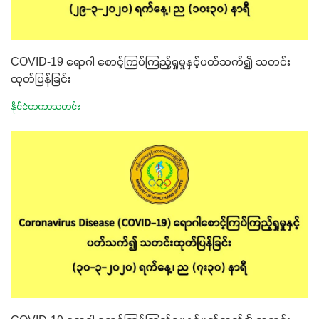
COVID-19 ရောဂါ စောင့်ကြပ်ကြည့်ရှုမှုနှင့်ပတ်သက်၍ သတင်း
ထုတ်ပြန်ခြင်း
နိုင်ငံတကာသတင်း