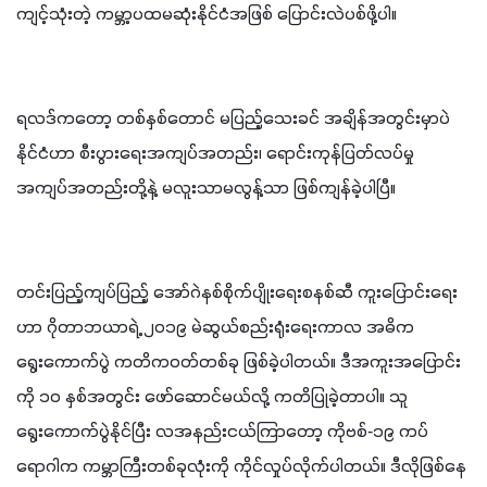
ကျင့်သုံးတဲ့ ကမ္ဘာ့ပထမဆုံးနိုင်ငံအဖြစ် ပြောင်းလဲပစ်ဖို့ပါ။ 
ရလဒ်ကတော့ တစ်နှစ်တောင် မပြည့်သေးခင် အချိန်အတွင်းမှာပဲ 
နိုင်ငံဟာ စီးပွားရေးအကျပ်အတည်း၊ ရောင်းကုန်ပြတ်လပ်မှု
အကျပ်အတည်းတို့နဲ့ မလူးသာမလွန့်သာ ဖြစ်ကျန်ခဲ့ပါပြီ။
တင်းပြည့်ကျပ်ပြည့် အော်ဂဲနစ်စိုက်ပျိုးရေးစနစ်ဆီ ကူးပြောင်းရေး
ဟာ ဂိုတာဘယာရဲ့ ၂၀၁၉ မဲဆွယ်စည်းရုံးရေးကာလ အဓိက
ရွေးကောက်ပွဲ ကတိကဝတ်တစ်ခု ဖြစ်ခဲ့ပါတယ်။ ဒီအကူးအပြောင်း
ကို ၁၀ နှစ်အတွင်း ဖော်ဆောင်မယ်လို့ ကတိပြုခဲ့တာပါ။ သူ 
ရွေးကောက်ပွဲနိုင်ပြီး လအနည်းငယ်ကြာတော့ ကိုဗစ်-၁၉ ကပ်
ရောဂါက ကမ္ဘာကြီးတစ်ခုလုံးကို ကိုင်လှုပ်လိုက်ပါတယ်။ ဒီလိုဖြစ်နေ