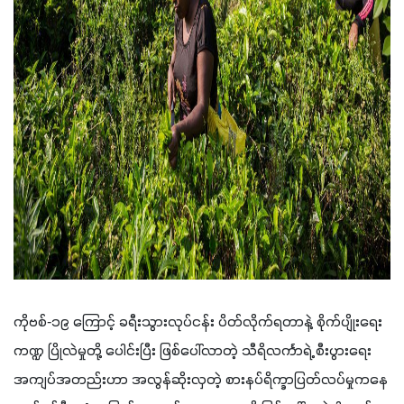
ကိုဗစ်-၁၉ ကြောင့် ခရီးသွားလုပ်ငန်း ပိတ်လိုက်ရတာနဲ့ စိုက်ပျိုးရေး
ကဏ္ဍ ပြိုလဲမှုတို့ ပေါင်းပြီး ဖြစ်ပေါ်လာတဲ့ သီရိလင်္ကာရဲ့ စီးပွားရေး
အကျပ်အတည်းဟာ အလွန်ဆိုးလှတဲ့ စားနပ်ရိက္ခာပြတ်လပ်မှုကနေ 