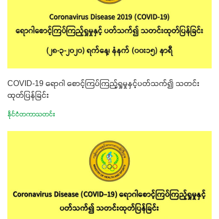
COVID-19 ရောဂါ စောင့်ကြပ်ကြည့်ရှုမှုနှင့်ပတ်သက်၍ သတင်း
ထုတ်ပြန်ခြင်း
နိုင်ငံတကာသတင်း