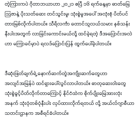
တဲ့ကြားကပဲ ဂိုတာဘယာဟာ ၂၀၂၁ ဧပြီ ၁၆ ရက်နေ့မှာ ဓာတ်မြေ
သြဇာနဲ့ ပိုးသတ်ဆေး တင်သွင်းမှု၊ သုံးစွဲမှုအပေါ် အလုံးစုံ ပိတ်ပင်
တားမြစ်လိုက်ပါတယ်။ သီရိလင်္ကာ တောင်သူလယ်သမား နှစ်သန်း
နီးပါးအတွက် လာခြင်းကောင်းမယ်လို့ ထင်ခဲ့ရတဲ့ ဒီအပြောင်းအလဲ
ဟာ မကြာခင်မှာပဲ ရလဒ်ပြောင်းပြန် ထွက်ပေါ်ခဲ့ပါတယ်။
ဒီဆုံးဖြတ်ချက်ရဲ့ နောက်ဆက်တွဲအကျိုးဆက်တွေဟာ 
အလျင်အမြန်ပဲ ထင်ရှားပေါ်လွင်လာပါတယ်။ ဓာတုဆေးဝါးတွေ 
သုံးစွဲခွင့်ပိတ်လိုက်တာကြောင့် နိုင်ငံထဲက စိုက်ပျိုးမြေအားလုံး
အနက် သုံးပုံတစ်ပုံနီးပါး လှပ်ထားလိုက်ရတယ် လို့ အယ်လ်ဂျာစီယာ 
သတင်းဌာနက အစီရင်ခံပါတယ်။