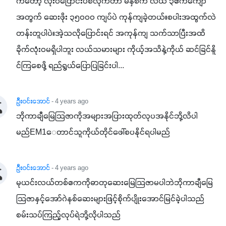
ကတော့ လုံးဝပြောင်းပစ်လိုက်တာ မနှစ်က လယ် ၃ဧကကျော်
အတွက် ဆေးဖိုး ၃၅၀၀၀ ကျပ်ပဲ ကုန်ကျခဲ့တယ်။စပါးအထွက်လဲ  
တန်းတူပါပဲ။အဲ့သလိုပြောင်းရင် အကုန်ကျ သက်သာပြီးအထိ
ခိုက်လုံးဝမရှိပါဘူး လယ်သမားများ ကိုယ့်အသိနဲ့ကိုယ် ဆင်ခြင်နိူ
င်ကြစေဖို့ ရည်ရွယ်ပြောပြခြင်းပါ...
ဦးဝင်းအောင်
- 4 years ago
ဘိုကာချီမြေသြဇာကိုအများအပြားထုတ်လုပအနိုင်ဘို့လိပါ
မည်EM1ေတာင်သူကိုယ်တိုင်ဖေါ်စပနိုင်ရပါမည်
ဦးဝင်းအောင်
- 4 years ago
မုယင်းလယ်တစ်ဧကကိုဓာတုဆေးမြေသြဇာမပါဘဲဘိုကာချီမြေ
သြဇာနှင့်အော်ဂဲနစ်ဆေးများဖြင့်စိုက်ပျိုးအောင်မြင်ခဲ့ပါသည်

စမ်းသပ်ကြည့်လုပ်ရဲဘို့လိုပါသည်