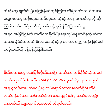
သီးနှံတွေ ပျက်စီးပြီး ကြွေးနွံနစ်ကုန်ကြတဲ့ သီရိလင်္ကာလယ်သမား
တွေကတော့ အစိုးရပေးအပ်ငွေဟာ ဆုံးရှုံးတာနဲ့ မကာမိဘူးလို့ ဆို
ကြပါတယ်။ သီရိလင်္ကာရဲ့ အဓိကပို့ကုန် နိုင်ငံခြားဝင်ငွေ
အရင်းအမြစ်ဖြစ်တဲ့ လက်ဖက်စိုက်ပျိုးရေးလုပ်ငန်းတစ်ခုကို ထိတာ
ကတင် နိုင်ငံအတွက် စီးပွားရေးဆုံးရှုံးမှု ဒေါ်လာ ၄၂၅ သန်း ဖြစ်ပေါ်
စေခဲ့တယ်လို့ ခန့်မှန်းကြပါတယ်။
စိုက်/ဆေးတွေ တားမြစ်လိုက်တာရဲ့ ဂယက်ဟာ တစ်နိုင်ငံလုံးအပေါ် 
သက်ရောက်ခဲ့ပါတယ်။ Foreign Policy မဂ္ဂဇင်းရဲ့ ရေးသားချက်
အရ စိုက်/ဆေးပိတ်ပင်ပြီးနဲ့ ကပ်ရောဂါကာလနောက်ပိုင်း သီရိ
လင်္ကာ နိုင်ငံသား သန်းဝက်နီးပါး ဆင်းရဲနွမ်းပါးမှု သတ်မှတ်မျဉ်း
အောက်ကို ကျရောက်သွားတယ် သိရပါတယ်။