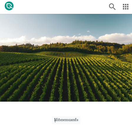
နိုင်ငံတကာသတင်း