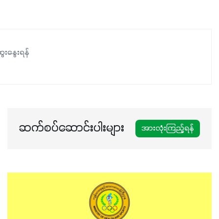
ေးနွေးရန်
ဆက်စပ်ဆောင်းပါးများ
အားလုံးကြည့်ရန်