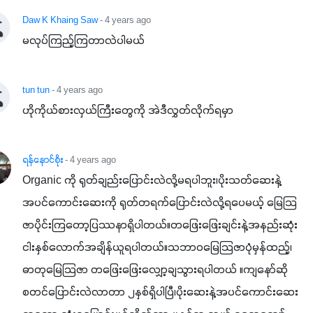
Daw K Khaing Saw
- 4 years ago
မလုပ်ကြည့်ကြတာလဲပါမယ်
tun tun
- 4 years ago
ဟိုကိုယ်စားလှယ်ကြီးတွေကို အဲဒီလွှတ်လိုက်ရမှာ
ရန်နောင်စိုး
- 4 years ago
Organic ကို ရုတ်ချည်းပြောင်းလဲလို့မရပါဘူး၊ပိုးသတ်ဆေးနဲ့
အပင်ကောင်းဆေးကို ရုတ်တရက်ပြောင်းလဲလို့ရပေမယ့် မြေသြ
ဇာပိုင်းကြတော့ပြဿနာရှိပါတယ်။တဖြေးဖြေးချင်းနဲ့အနည်းဆုံး
ငါးနှစ်လောက်အချိန်ယူရပါတယ်။သဘာဝမြေသြဇာပုံမှန်ထည့်၊
ဓာတုမြေသြဇာ တဖြေးဖြေးလျှော့ချသွားရပါတယ် ။ကျနော်ဆို 
စတင်ပြောင်းလဲလာတာ ၂နှစ်ရှိပါပြီ၊ပိုးဆေးနဲ့အပင်ကောင်းဆေး