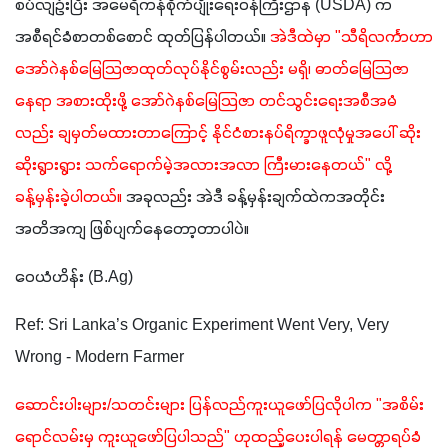
စပ်လျဉ်းပြီး အမေရိကန်စိုက်ပျိုးရေးဝန်ကြီးဌာန (USDA) က 
အစီရင်ခံစာတစ်စောင် ထုတ်ပြန်ပါတယ်။ 
အဲဒီထဲမှာ "သီရိလင်္ကာဟာ 
အော်ဂဲနစ်မြေသြဇာထုတ်လုပ်နိုင်စွမ်းလည်း မရှိ၊ ဓာတ်မြေသြဇာ
နေရာ အစားထိုးဖို့ အော်ဂဲနစ်မြေသြဇာ တင်သွင်းရေးအစီအမံ
လည်း ချမှတ်မထားတာကြောင့် နိုင်ငံစားနပ်ရိက္ခာဖူလုံမှုအပေါ် ဆိုး
ဆိုးရွားရွား သက်ရောက်မဲ့အလားအလာ ကြီးမားနေတယ်" လို့ 
ခန့်မှန်းခဲ့ပါတယ်။
 အခုလည်း အဲဒီ ခန့်မှန်းချက်ထဲကအတိုင်း 
အတိအကျ ဖြစ်ပျက်နေတော့တာပါပဲ။
ဝေယံဟိန်း (B.Ag)
Ref: Sri Lanka’s Organic Experiment Went Very, Very 
Wrong - Modern Farmer
ဆောင်းပါးများ/သတင်းများ ပြန်လည်ကူးယူဖော်ပြလိုပါက "အစိမ်း
ရောင်လမ်းမှ ကူးယူဖော်ပြပါသည်" ဟုထည့်ပေးပါရန် မေတ္တာရပ်ခံ