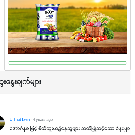
မှုကို အားပေးကာ သီးနှံပင်များ၏အရွက်များစိမ်းလန်းသန်စွမ်း
ပြီး အစာချက်လုပ်မှုအားကောင်းစေပါတယ်။ အပင်၏ပင်ပိုင်း
ကြီးထွားမှုကို တိုးမြင့်စေကာ အပင်သန်၍ အကြီးမြန်စေပါတယ်။
သင့်တော်တဲ့ Phosphorus 7%ပါဝင်မှုကြောင့် အပင်ရဲ့ အမြစ်
ဖွဲ့စည်းတည်ဆောက်မှုကို ပို၍သန်မာလာအောင် အားပေးပါ
တယ်။ ဒါ့အပြင် ပန်းပွင့်ခြင်း၊အသီးသီးခြင်း၊အစေ့တည်ခြင်း
လုပ်ငန်းစဉ်များကိုလည်း အားပေးပါတယ်။ လုံလောက်တဲ့
Potassium 8%က အပင်ရဲ့ ရောဂါဒဏ်၊ရာသီဥတုဒဏ်ခံနိုင်ရည်
ရှိမှုကို မြင့်တက်စေပြီး အသီးအရည်အသွေး၊ အရွယ်အစားနဲ့
အရသာ ပိုမိုကောင်းမွန်စေဖို့အတွက် လိုအပ်တဲ့အာဟာရဓာတ်
ေးနွေးချက်များ
ဖြစ်ပါတယ်။ ဟူးမစ်အက်စစ်ပါဝင်ပေါင်းစပ်ထားတဲ့အတွက်
အာဟာရဓာတ်စုပ်ယူမှုကောင်းမွန်လာခြင်း၊မြေဆီလွှာဖွဲ့စည်းပုံ
နှင့်ရေထိန်းနိုင်စွမ်းအားကောင်းလာခြင်းအပါအဝင်
အကျိုးကျေးဇူးများစွာကိုရရှိစေမှာဖြစ်ပါတယ်။ စပါးအပါအဝင်
နှံစားသီးနှံများ၊ပဲအမျိုးမျိုး၊ဟင်းသီးဟင်းရွက်နဲ့ ဥယျာဉ်ခြံသီးနှံ
U Thet Lwin
- 4 years ago
အားလုံးမှာ အသုံးပြုနိုင်တယ်ဆိုတော့ တစ်မျိုးတည်းနဲ့ အားလုံး
အော်ဂဲနစ် ဖြင့် စိတ်ကူးယဉ်နေသူများ သတိပြုသင့်သော စံနမူနာ