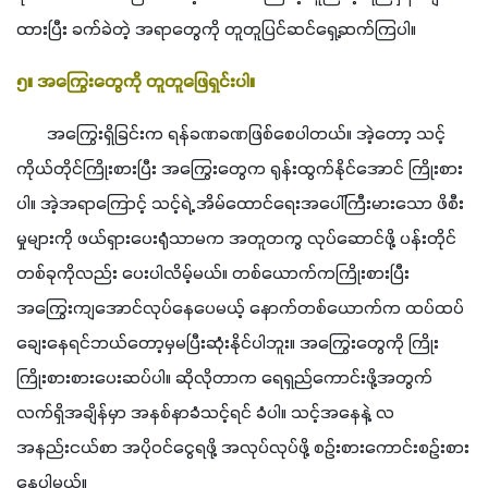
ထားပြီး ခက်ခဲတဲ့ အရာတွေကို တူတူပြင်ဆင်ရှေ့ဆက်ကြပါ။ 
၅။ အကြွေးတွေကို တူတူဖြေရှင်းပါ။ 
       အကြွေးရှိခြင်းက ရန်ခဏခဏဖြစ်စေပါတယ်။ အဲ့တော့ သင့်
ကိုယ်တိုင်ကြိုးစားပြီး အကြွေးတွေက ရုန်းထွက်နိုင်အောင် ကြိုးစား
ပါ။ အဲ့အရာကြောင့် သင့်ရဲ့ အိမ်ထောင်ရေးအပေါ်ကြီးမားသော ဖိစီး
မှုများကို ဖယ်ရှားပေးရုံသာမက အတူတကွ လုပ်ဆောင်ဖို့ ပန်းတိုင်
တစ်ခုကိုလည်း ပေးပါလိမ့်မယ်။ တစ်ယောက်ကကြိုးစားပြီး 
အကြွေးကျအောင်လုပ်နေပေမယ့် နောက်တစ်ယောက်က ထပ်ထပ်
ချေးနေရင်ဘယ်တော့မှမပြီးဆုံးနိုင်ပါဘူး။ အကြွေးတွေကို ကြိုး
ကြိုးစားစားပေးဆပ်ပါ။ ဆိုလိုတာက ရေရှည်ကောင်းဖို့အတွက် 
လက်ရှိအချိန်မှာ အနစ်နာခံသင့်ရင် ခံပါ။ သင့်အနေနဲ့ လ
အနည်းငယ်စာ အပိုဝင်ငွေရဖို့ အလုပ်လုပ်ဖို့ စဉ်းစားကောင်းစဉ်းစား
နေပါမယ်။ 