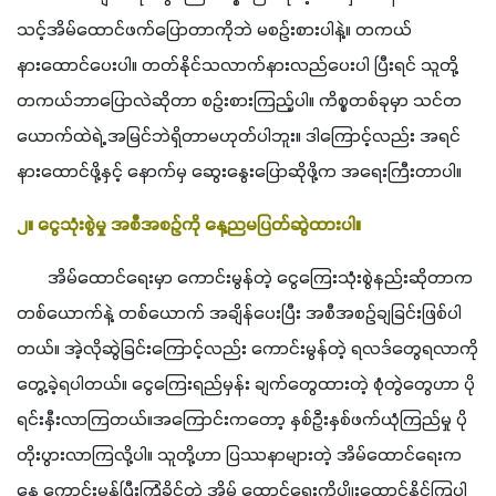
သင့်အိမ်ထောင်ဖက်ပြောတာကိုဘဲ မစဥ်းစားပါနဲ့။ တကယ်
နားထောင်ပေးပါ။ တတ်နိုင်သလာက်နားလည်ပေးပါ ပြီးရင် သူတို့ 
တကယ်ဘာပြောလဲဆိုတာ စဥ်းစားကြည့်ပါ။ ကိစ္စတစ်ခုမှာ သင်တ
ယောက်ထဲရဲ့ အမြင်ဘဲရှိတာမဟုတ်ပါဘူး။ ဒါကြောင့်လည်း အရင်
နားထောင်ဖို့နှင့် နောက်မှ ဆွေးနွေးပြောဆိုဖို့က အရေးကြီးတာပါ။
၂။ ငွေသုံးစွဲမှု အစီအစဥ်ကို နေ့ညမပြတ်ဆွဲထားပါ။
       အိမ်ထောင်ရေးမှာ ကောင်းမွန်တဲ့ ငွေကြေးသုံးစွဲနည်းဆိုတာက 
တစ်ယောက်နဲ့ တစ်ယောက် အချိန်ပေးပြီး အစီအစဥ်ချခြင်းဖြစ်ပါ
တယ်။ အဲ့လိုဆွဲခြင်းကြောင့်လည်း ကောင်းမွန်တဲ့ ရလဒ်တွေရလာကို
တွေ့ခဲ့ရပါတယ်။ ငွေကြေးရည်မှန်း ချက်တွေထားတဲ့ စုံတွဲတွေဟာ ပို
ရင်းနှီးလာကြတယ်။အကြောင်းကတော့ နှစ်ဦးနှစ်ဖက်ယုံကြည်မှု ပို
တိုးပွားလာကြလို့ပါ။ သူတို့ဟာ ပြဿနာများတဲ့ အိမ်ထောင်ရေးက
နေ ကောင်းမွန်ပြီးကြံ့ခိုင်တဲ့ အိမ် ထောင်ရေးကိုပျိုးထောင်နိုင်ကြပါ