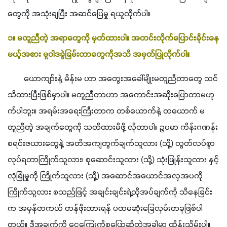
တွေကို အသုံးချပြီး အဆင်ပြေမှု ရယူလိုက်ပါ။
၁။ မတူညီတဲ့ အရာတွေကို မှတ်ထားပါ။ အတင်းလိုက်ပြောင်းခိုင်းနေ
မယ့်အစား မူဝါဒခွဲခြမ်းတာတွေကိုအသိ အမှတ်ပြုလိုက်ပါ။
        ယောကျာ်းနဲ့ မိန်းမ ဟာ အတွေးအခေါ်မျိုးမတူညီတာတွေ သင်
သိထားပြီးဖြစ်မှာပါ။ မတူညီတာဟာ အကောင်းအဆိုးပြောတာမဟု
က်ပါဘူး။ အရမ်းအရေးကြီးတာက တစ်ယောက်နဲ့ တယောက် မ
တူညီတဲ့ အချက်တွေကို သတိထားမိဖို့ လိုတာပါ။ ဥပမာ ကိန်းဂဏန်း
စရင်းဇယားတွေနဲ့ အတိအကျတွက်ချက်သူလား (သို့) လွတ်လပ်စွာ
လုပ်ရတာကြိုက်သူလား၊ စုဆောင်းသူလား (သို့) သုံးဖြုန်းသူလား နှင့် 
လုံခြုံမှုကို ကြိုက်သူလား (သို့) အဆောင်အယောင်အလှအပကို 
ကြိုက်သူလား စသည်ဖြင့် အချင်းချင်းရဲ့လိုအပ်ချက်ကို သိနေခြင်း
က အမှန်တကယ် တန်ဖိုးထားရန် ပထမဆုံးခြေလှမ်းတခုဖြစ်ပါ
တယ်။ ဒီအချက်ကို ငွေကြေးကိစ္စပြောဆိုတဲ့အခါမှာ ထိန်းသိမ်းပါ။ 