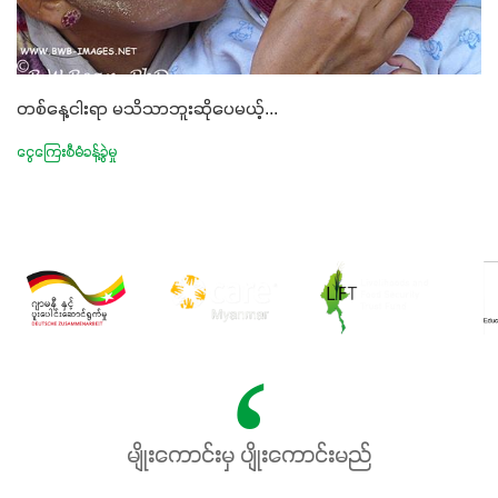
တစ်နေ့ငါးရာ မသိသာဘူးဆိုပေမယ့်...
ငွေကြေးစီမံခန့်ခွဲမှု
မျိုးကောင်းမှ ပျိုးကောင်းမည်