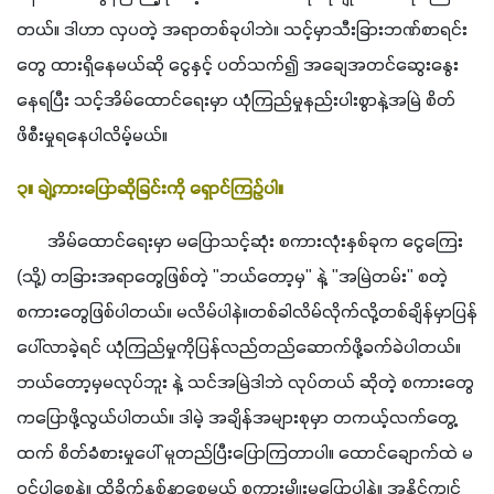
တယ်။ ဒါဟာ လှပတဲ့ အရာတစ်ခုပါဘဲ။ သင့်မှာသီးခြားဘဏ်စာရင်း
တွေ ထားရှိနေမယ်ဆို ငွေနှင့် ပတ်သက်၍ အချေအတင်ဆွေးနွေး
နေရပြီး သင့်အိမ်ထောင်ရေးမှာ ယုံကြည်မှုနည်းပါးစွာနဲ့အမြဲ စိတ်
ဖိစီးမှုရနေပါလိမ့်မယ်။
၃။ ချဲ့ကားပြောဆိုခြင်းကို ရှောင်ကြဉ်ပါ။ 
       အိမ်ထောင်ရေးမှာ မပြောသင့်ဆုံး စကားလုံးနှစ်ခုက ငွေကြေး 
(သို့) တခြားအရာတွေဖြစ်တဲ့ "ဘယ်တော့မှ" နဲ့ "အမြဲတမ်း" စတဲ့
စကားတွေဖြစ်ပါတယ်။ မလိမ်ပါနဲ။တစ်ခါလိမ်လိုက်လို့တစ်ချိန်မှာပြန်
ပေါ်လာခဲ့ရင် ယုံကြည်မှုကိုပြန်လည်တည်ဆောက်ဖို့ခက်ခဲပါတယ်။ 
ဘယ်တော့မှမလုပ်ဘူး နဲ့ သင်အမြဲဒါဘဲ လုပ်တယ် ဆိုတဲ့ စကားတွေ
ကပြောဖို့လွယ်ပါတယ်။ ဒါမဲ့ အချိန်အများစုမှာ တကယ့်လက်တွေ့
ထက် စိတ်ခံစားမှုပေါ် မူတည်ပြီးပြောကြတာပါ။ ထောင်ချောက်ထဲ မ
ဝင်ပါစေနဲ့။ ထိခိုက်နစ်နာစေမယ့် စကားမျိုးမပြောပါနဲ့။ အနိုင်ကျင့်