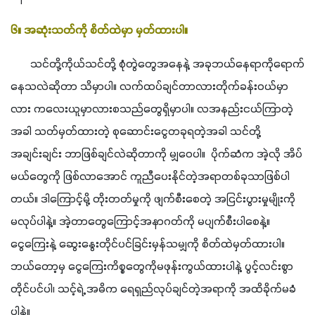
၆။ အဆုံးသတ်ကို စိတ်ထဲမှာ မှတ်ထားပါ။ 
       သင်တို့ကိုယ်သင်တို့ စုံတွဲတွေအနေနဲ့ အခုဘယ်နေရာကိုရောက်
နေသလဲဆိုတာ သိမှာပါ။ လက်ထပ်ချင်တာလားတိုက်ခန်းဝယ်မှာ
လား ကလေးယူမှာလားစသည်တွေရှိမှာပါ။ လအနည်းငယ်ကြာတဲ့
အခါ သတ်မှတ်ထားတဲ့ စုဆောင်းငွေတခုရတဲ့အခါ သင်တို့
အချင်းချင်း ဘာဖြစ်ချင်လဲဆိုတာကို မျှဝေပါ။  ပိုက်ဆံက အဲ့လို အိပ်
မယ်တွေကို ဖြစ်လာအောင် ကူညီပေးနိုင်တဲ့အရာတစ်ခုသာဖြစ်ပါ
တယ်။ ဒါကြောင့်မို့ တိုးတတ်မှုကို ဖျက်စီးစေတဲ့ အငြင်းပွားမှုမျိုးကို 
မလုပ်ပါနဲ့။ အဲ့တာတွေကြောင့်အနာဂတ်ကို မပျက်စီးပါစေနဲ့။ 
ငွေကြေးနဲ့ ဆွေးနွေးတိုင်ပင်ခြင်းမှန်သမျှကို စိတ်ထဲမှတ်ထားပါ။ 
ဘယ်တော့မှ ငွေကြေးကိစ္စတွေကိုမဖုန်းကွယ်ထားပါနဲ့ ပွင့်လင်းစွာ
တိုင်ပင်ပါ၊ သင့်ရဲ့ အဓိက ရေရှည်လုပ်ချင်တဲ့အရာကို အထိခိုက်မခံ
ပါနဲ့။