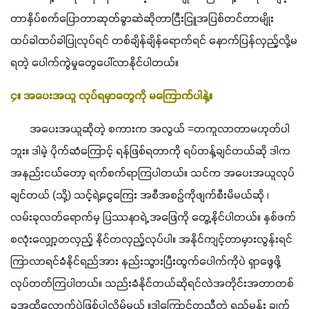
တာနှိပ်စက်ပြောတာဆုတ်ခွာဆဲဆိုတာငြီးငြူအပြစ်တင်တာမျိုး
ထပ်ခါထပ်ခါပြုလုပ်ရင် တစ်ချိန်ချိန်ရောက်ရင် နောက်ပြန်လှည့်လို့မ
ရတဲ့ ပေါက်ကွဲမှုတွေပေါ်လာနိုင်ပါတယ်။
၄။ အပေးအယူ လုပ်ရမှာတွေကို မကြောက်ပါနဲ့။
       အပေးအယူဆိုတဲ့ စကားက အလွယ် =တကူလာတာမဟုတ်ပါ
ဘူး။ ဒါမဲ့ ပိုက်ဆံကြောင့် ရန်ဖြစ်ရတာကို ရပ်တန့်ချင်တယ်ဆို ဒါက
အနည်းငယ်တော့ ရက်စက်ရာကြပါတယ်။ သင်က အပေးအယူလုပ်
ချင်တယ် (သို့) သင့်ရဲ့ငွေကြေး အစီအစဉ်ကိုဖျက်စီးမိမယ်ဆို ၊ 
လမ်းခုလတ်ရောက်မှ ပြဿနာရဲ့ အဖြေကို တွေ့နိုင်ပါတယ်။ နှစ်ဖက်
စလုံးလျှော့တလှည့် နိုင်တလှည့်လုပ်ပါ။ အနိုင်ကျင့်တာမှားလွန်းရင် 
ကြာလာရင်ခံနိုင်ရည်အား နည်းသွားပြီးထွက်ပေါက်ကိုပဲ ရှာဖွေဖို့
လုပ်တတ်ကြပါတယ်။ သည်းခံနိုင်တယ်ဆိုရင်လဲအတိုင်းအတာတစ်
ခုအထိလောက်ပဲဖြစ်ပါလိမ့်မယ် ။ဒါကြောင့်တူညီတဲ့ ရည်မှန်း ချက်