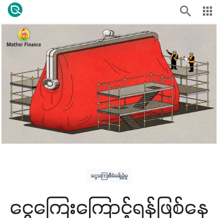
ငွေကြေးစီမံခန့်ခွဲမှု
ငွေကြေးကြောင့်ရန်ဖြစ်နေ