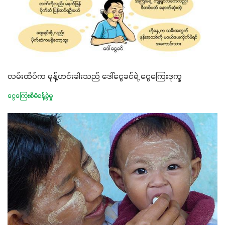
လမ်းထိပ်က မုန့်ဟင်းခါးသည် ဒေါ်ငွေခင်ရဲ့ ငွေကြေးဒုက္ခ
ငွေကြေးစီမံခန့်ခွဲမှု