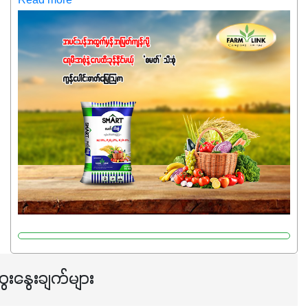
Read more
အပင်တိုင်းအတွက် အဓိကအာဟာရNPK (19:7:8)နဲ့ #ဟူးမစ်
အက်စစ်တို့ အချိုးကျ ပေါင်းစပ်ထားတဲ့ ကွန်ပေါင်း
ဓာတ်မြေဩဇာဖြစ်ပါတယ်။ အဓိကအကျိုးကျေးဇူးတွေအနေနဲ့
ကတော့ နိုက်ထရိုဂျင် 19%ပါဝင်တဲ့အတွက် ကလိုရိုဖီးလ်ဖွဲ့စည်း
မှုကို အားပေးကာ သီးနှံပင်များ၏အရွက်များစိမ်းလန်းသန်စွမ်း
ပြီး အစာချက်လုပ်မှုအားကောင်းစေပါတယ်။ အပင်၏ပင်ပိုင်း
ကြီးထွားမှုကို တိုးမြင့်စေကာ အပင်သန်၍ အကြီးမြန်စေပါတယ်။
သင့်တော်တဲ့ Phosphorus 7%ပါဝင်မှုကြောင့် အပင်ရဲ့ အမြစ်
ဖွဲ့စည်းတည်ဆောက်မှုကို ပို၍သန်မာလာအောင် အားပေးပါ
တယ်။ ဒါ့အပြင် ပန်းပွင့်ခြင်း၊အသီးသီးခြင်း၊အစေ့တည်ခြင်း
လုပ်ငန်းစဉ်များကိုလည်း အားပေးပါတယ်။ လုံလောက်တဲ့
Potassium 8%က အပင်ရဲ့ ရောဂါဒဏ်၊ရာသီဥတုဒဏ်ခံနိုင်ရည်
ရှိမှုကို မြင့်တက်စေပြီး အသီးအရည်အသွေး၊ အရွယ်အစားနဲ့
အရသာ ပိုမိုကောင်းမွန်စေဖို့အတွက် လိုအပ်တဲ့အာဟာရဓာတ်
ေးနွေးချက်များ
ဖြစ်ပါတယ်။ ဟူးမစ်အက်စစ်ပါဝင်ပေါင်းစပ်ထားတဲ့အတွက်
အာဟာရဓာတ်စုပ်ယူမှုကောင်းမွန်လာခြင်း၊မြေဆီလွှာဖွဲ့စည်းပုံ