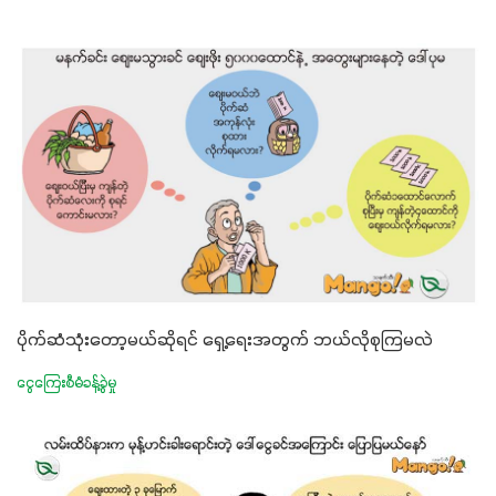
ပိုက်ဆံသုံးတော့မယ်ဆိုရင် ရှေ့ရေးအတွက် ဘယ်လိုစုကြမလဲ
ငွေကြေးစီမံခန့်ခွဲမှု