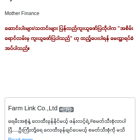
Mother Finance
ဆောင်းပါးများ/သတင်းများ ပြန်လည်ကူးယူဖော်ပြလိုပါက "အစိမ်း
ရောင်လမ်းမှ ကူးယူဖော်ပြပါသည်" ဟု ထည့်ပေးပါရန် မေတ္တာရပ်ခံ
အပ်ပါသည်။
Farm Link Co.,Ltd
ကြော်ငြာ
ရေမီးအစုံနဲ့ လေထီးခုန်နိုင်မယ့် ဖန်းလင့်ရဲ့ #စမတ်သီးစုံလာပါ
ပြီ.....ဦးကြီးတို့ရေ ‌လေထီးခုန်ချင်ပေမယ့် စမတ်သီးစုံကို မသိ
သေးရင်တော့ ဒီစာလေးကို ဆက်ဖတ်‌ပေးပါ #စမတ်သီးစုံဆိုတာ