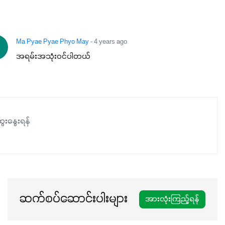
နှင့်ရေထိန်းနိုင်စွမ်းအားကောင်းလာခြင်းအပါအဝင်
အကျိုးကျေးဇူးများစွာကိုရရှိစေမှာဖြစ်ပါတယ်။ စပါးအပါအဝင်
နှံစားသီးနှံများ၊ပဲအမျိုးမျိုး၊ဟင်းသီးဟင်းရွက်နဲ့ ဥယျာဉ်ခြံသီးနှံ
Ma Pyae Pyae Phyo May
- 4 years ago
အားလုံးမှာ အသုံးပြုနိုင်တယ်ဆိုတော့ တစ်မျိုးတည်းနဲ့ အားလုံး
အရမ်းအသုံးဝင်ပါတယ်
ပါဖက်(perfect)မယ့် စမတ်သီးစုံနော် အရွေးမမှားတာသေချာပြီ
မလို့ အတွေးမများဘဲ သီးနှံတိုင်းကြီးထွားအောင် ဖန်းလင့်ရဲ့ #စ
မတ်သီးစုံကို သုံးကြပါစို့....
ေးနွေးရန်
ဆက်စပ်ဆောင်းပါးများ
အားလုံးကြည့်ရန်