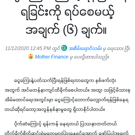
ရခြင်းကို ရပ်စေမယ့်
အချက် (၆) ချက်။
11/12/2020 12:45 PM တွင်
အစိမ်းရောင်လမ်း
မှ ရေးသား ပြီး
Mother Finance
မှ ပေးပို့ထားပါသည်။
        ငွေကြေးနဲ့ပတ်သက်ပြီးရန်ဖြစ်ရတာတွေက နှစ်ဖက်လုံး
အတွက် အင်မတန်နာကျင်ထိခိုက်စေပါတယ်။ အထူး သဖြင့်မိသားစု
အိမ်ထောင်ရေးအတွင်းမှာ ငွေကြောင့်တောက်လျှောက်ရန်ဖြစ်နေရ
တယ်ဆိုရင်တော့အလွန်နစ်နာမှုတွေ ရှိလာနိုင်ပါတယ်။
        ပိုက်ဆံကြောင့် ရုန်းကန် နေရတယ် ပြဿနာတတ်တယ် 
တိုက်ခိုက်စိတ်ဆင်းရဲမှုတွေများပြားနေရင်အောက် ဖော်ပြပါအချက်