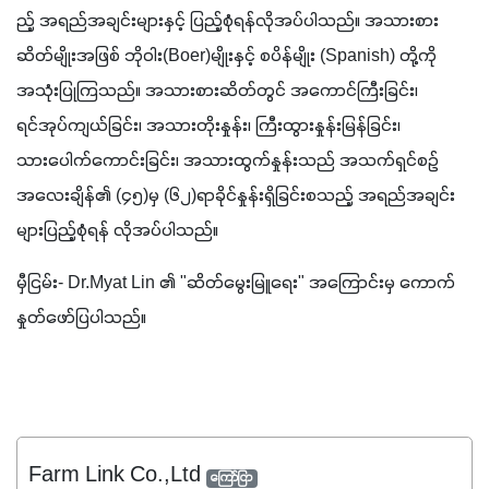
ည့် အရည်အချင်းများနှင့် ပြည့်စုံရန်လိုအပ်ပါသည်။ အသားစား
ဆိတ်မျိုးအဖြစ် ဘိုဝါး(Boer)မျိုးနှင့် စပိန်မျိုး (Spanish) တို့ကို 
အသုံးပြုကြသည်။ အသားစားဆိတ်တွင် အကောင်ကြီးခြင်း၊ 
ရင်အုပ်ကျယ်ခြင်း၊ အသားတိုးနှုန်း၊ ကြီးထွားနှုန်းမြန်ခြင်း၊ 
သားပေါက်ကောင်းခြင်း၊ အသားထွက်နှုန်းသည် အသက်ရှင်စဉ် 
အလေးချိန်၏ (၄၅)မှ (၆၂)ရာခိုင်နှုန်းရှိခြင်းစသည့် အရည်အချင်း
များပြည့်စုံရန် လိုအပ်ပါသည်။
မှီငြမ်း- Dr.Myat Lin ၏ "ဆိတ်မွေးမြူရေး" အကြောင်းမှ ကောက်
နှုတ်ဖော်ပြပါသည်။
Farm Link Co.,Ltd
ကြော်ငြာ