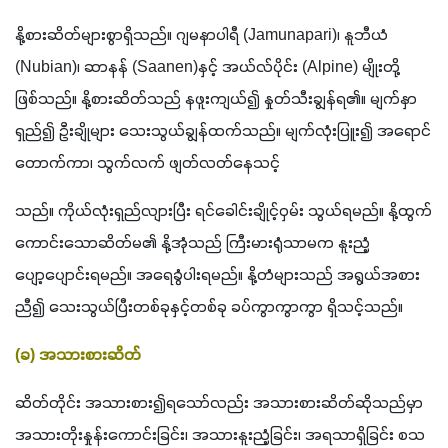
နို့စားဆိတ်များစွာရှိသည်။ ဂျမနာပါရီ (Jamunapari)၊ နူဘီယံ 
(Nubian)၊ ဆာနန် (Saanen)နှင့် အယ်လ်ပိုင်း (Alpine) မျိုးတို့
ဖြစ်သည်။ နို့စားဆိတ်သည် နဖူးကျယ်၍ နှုတ်သီးချွန်ရ၏။ မျက်နှာ
ရှည်၍ ဦးချိုများ သေးသွယ်ချွန်ထက်သည်။ မျက်လုံးပြူး၍ အရောင်
တောက်ကာ၊ သွက်လက် ဖျတ်လတ်နေသင့်
သည်။ ကိုယ်လုံးရှည်လျားပြီး ရင်ခေါင်းချိုင့်ဝှမ်း သွယ်ရမည်။ နို့ထွက်
ကောင်းသောဆိတ်မ၏ နို့အုံသည် ကြီးမားရုံသာမက နူးညံ့
ပျော့ပျောင်းရမည်။ အရေခွံပါးရမည်။ နို့တံများသည် အရွယ်အစား
ညီ၍ သေးသွယ်ပြီးတစ်ခုနှင့်တစ်ခု ခပ်ကွာကွာကွာ ရှိသင့်သည်။
(ခ) အသားစားဆိတ်
ဆိတ်တိုင်း အသားစား၍ရသော်လည်း အသားစားဆိတ်ဆိုသည်မှာ 
အသားတိုးနှုန်းကောင်းခြင်း၊ အသားနူးညံ့ခြင်း၊ အရသာရှိခြင်း စသ