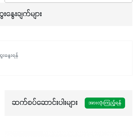
ရှိမှုကို မြင့်တက်စေပြီး အသီးအရည်အသွေး၊ အရွယ်အစားနဲ့
အရသာ ပိုမိုကောင်းမွန်စေဖို့အတွက် လိုအပ်တဲ့အာဟာရဓာတ်
ေးနွေးချက်များ
ဖြစ်ပါတယ်။ ဟူးမစ်အက်စစ်ပါဝင်ပေါင်းစပ်ထားတဲ့အတွက်
အာဟာရဓာတ်စုပ်ယူမှုကောင်းမွန်လာခြင်း၊မြေဆီလွှာဖွဲ့စည်းပုံ
နှင့်ရေထိန်းနိုင်စွမ်းအားကောင်းလာခြင်းအပါအဝင်
အကျိုးကျေးဇူးများစွာကိုရရှိစေမှာဖြစ်ပါတယ်။ စပါးအပါအဝင်
နှံစားသီးနှံများ၊ပဲအမျိုးမျိုး၊ဟင်းသီးဟင်းရွက်နဲ့ ဥယျာဉ်ခြံသီးနှံ
ေးနွေးရန်
အားလုံးမှာ အသုံးပြုနိုင်တယ်ဆိုတော့ တစ်မျိုးတည်းနဲ့ အားလုံး
ပါဖက်(perfect)မယ့် စမတ်သီးစုံနော် အရွေးမမှားတာသေချာပြီ
မလို့ အတွေးမများဘဲ သီးနှံတိုင်းကြီးထွားအောင် ဖန်းလင့်ရဲ့ #စ
မတ်သီးစုံကို သုံးကြပါစို့....
ဆက်စပ်ဆောင်းပါးများ
အားလုံးကြည့်ရန်