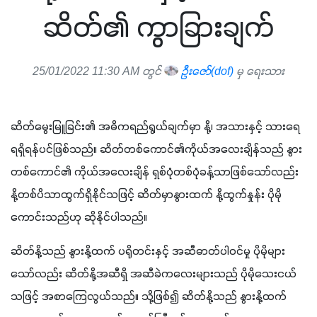
ဆိတ်၏ ကွာခြားချက်
25/01/2022 11:30 AM တွင်
ဦးဇော်(dof)
မှ ရေးသား
ဆိတ်မွေးမြူခြင်း၏ အဓိကရည်ရွယ်ချက်မှာ နို့၊ အသားနှင့် သားရေ 
ရရှိရန်ပင်ဖြစ်သည်။ ဆိတ်တစ်ကောင်၏ကိုယ်အလေးချိန်သည် နွား
တစ်ကောင်၏ ကိုယ်အလေးချိန် ရှစ်ပုံတစ်ပုံခန့်သာဖြစ်သော်လည်း 
နို့တစ်ပိသာထွက်ရှိနိုင်သဖြင့် ဆိတ်မှာနွားထက် နို့ထွက်နှုန်း ပိုမို
ကောင်းသည်ဟု ဆိုနိုင်ပါသည်။
ဆိတ်နို့သည် နွားနို့ထက် ပရိုတင်းနှင့် အဆီဓာတ်ပါ၀င်မှု ပိုမိုများ
သော်လည်း ဆိတ်နို့အဆီရှိ အဆီခဲကလေးများသည် ပိုမိုသေးငယ်
သဖြင့် အစာကြေလွယ်သည်။ သို့ဖြစ်၍ ဆိတ်နို့သည် နွားနို့ထက် 