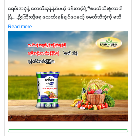
ရေမီးအစုံနဲ့ လေထီးခုန်နိုင်မယ့် ဖန်းလင့်ရဲ့ #စမတ်သီးစုံလာပါ
ပြီ.....ဦးကြီးတို့ရေ ‌လေထီးခုန်ချင်ပေမယ့် စမတ်သီးစုံကို မသိ
သေးရင်တော့ ဒီစာလေးကို ဆက်ဖတ်‌ပေးပါ #စမတ်သီးစုံဆိုတာ
Read more
အပင်တိုင်းအတွက် အဓိကအာဟာရNPK (19:7:8)နဲ့ #ဟူးမစ်
အက်စစ်တို့ အချိုးကျ ပေါင်းစပ်ထားတဲ့ ကွန်ပေါင်း
ဓာတ်မြေဩဇာဖြစ်ပါတယ်။ အဓိကအကျိုးကျေးဇူးတွေအနေနဲ့
ကတော့ နိုက်ထရိုဂျင် 19%ပါဝင်တဲ့အတွက် ကလိုရိုဖီးလ်ဖွဲ့စည်း
မှုကို အားပေးကာ သီးနှံပင်များ၏အရွက်များစိမ်းလန်းသန်စွမ်း
ပြီး အစာချက်လုပ်မှုအားကောင်းစေပါတယ်။ အပင်၏ပင်ပိုင်း
ကြီးထွားမှုကို တိုးမြင့်စေကာ အပင်သန်၍ အကြီးမြန်စေပါတယ်။
သင့်တော်တဲ့ Phosphorus 7%ပါဝင်မှုကြောင့် အပင်ရဲ့ အမြစ်
ဖွဲ့စည်းတည်ဆောက်မှုကို ပို၍သန်မာလာအောင် အားပေးပါ
တယ်။ ဒါ့အပြင် ပန်းပွင့်ခြင်း၊အသီးသီးခြင်း၊အစေ့တည်ခြင်း
လုပ်ငန်းစဉ်များကိုလည်း အားပေးပါတယ်။ လုံလောက်တဲ့
Potassium 8%က အပင်ရဲ့ ရောဂါဒဏ်၊ရာသီဥတုဒဏ်ခံနိုင်ရည်