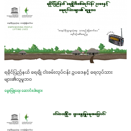
ရခိုင်ပြည်နယ် ရေချို ငါးဖမ်းလုပ်ငန်း ဥပဒေနှင့် ရေလုပ်သား
များ၏လူမှုဘဝ
မွေးမြူရေး ဆောင်းပါးများ