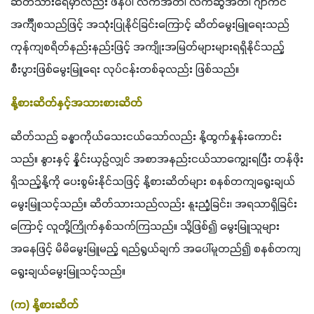
ဆိတ်သားရေမှာလည်း ဖိနပ်၊ လက်အိတ်၊ လက်ဆွဲအိတ်၊ ဂျာကင်
အင်္ကျီစသည်ဖြင့် အသုံးပြုနိုင်ခြင်းကြောင့် ဆိတ်မွေးမြူရေးသည် 
ကုန်ကျစရိတ်နည်းနည်းဖြင့် အကျိုးအမြတ်များများရရှိနိုင်သည့် 
စီးပွားဖြစ်မွေးမြူရေး လုပ်ငန်းတစ်ခုလည်း ဖြစ်သည်။
နို့စားဆိတ်နှင့်အသားစားဆိတ်
ဆိတ်သည် ခန္ဓာကိုယ်သေးငယ်သော်လည်း နို့ထွက်နှုန်းကောင်း
သည်။ နွားနှင့် နှိုင်းယှဉ်လျှင် အစာအနည်းငယ်သာကျွေးရပြီး တန်ဖိုး
ရှိသည့်နို့ကို ပေးစွမ်းနိုင်သဖြင့် နို့စားဆိတ်များ စနစ်တကျရွေးချယ် 
မွေးမြူသင့်သည်။ ဆိတ်သားသည်လည်း နူးညံ့ခြင်း၊ အရသာရှိခြင်း
ကြောင့် လူတို့ကြိုက်နှစ်သက်ကြသည်။ သို့ဖြစ်၍ မွေးမြူသူများ
အနေဖြင့် မိမိမွေးမြူမည့် ရည်ရွယ်ချက် အပေါ်မူတည်၍ စနစ်တကျ 
ရွေးချယ်မွေးမြူသင့်သည်။
(က) နို့စားဆိတ်