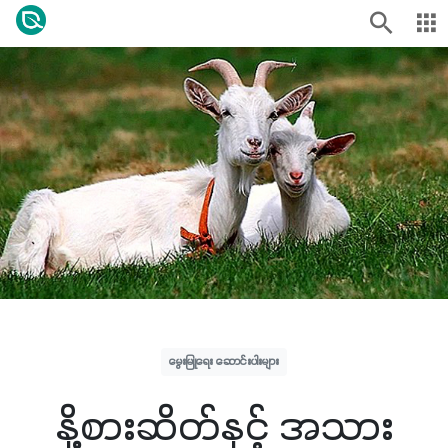
မွေးမြူရေး ဆောင်းပါးများ
နို့စားဆိတ်နှင့် အသား