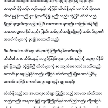
ကလေးငယ်များ၊ အသက်အရွယ်ကြီးရင့်သူများနှင့် လူနာများ
အတွက် ပိုမိုသင့်လျော်သည်။ ထို့ပြင် ဆိတ်နို့တွင် ဘက်တီးရီးယား
ပါ၀င်မှုနှုန်းသည် နွားနို့ထက်ပို၍ နည်းသည်။ ထို့ပြင် ဆိတ်သည် 
နို့ညှစ်ရလွယ်ကူသည့်အပြင် သဘာ၀အရလည်း အကြမ်းခံနိုင်၍ 
အစာမရွေးစားနိုင်သည်။ မြက်၊ သစ်ရွက်အမျိုးမျိုးနှင့် သစ်ပင်များ၏ 
အခေါက်များကို ခွာ၍ စားတတ်သည်။ 
ဇီးပင်အပါအ၀င် ဆူးပင်များကို ကြိုက်နှစ်သက်သည်။ 
ဆိတ်၏အစာအိမ်သည် အမျှင်ကြမ်းများ (လစ်ဂနစ်)ကို ချေဖျက်နိုင်
စွမ်းရှိသည်။ သို့ဖြစ်၍ ဆိတ်များကို စားကျက်မကောင်းသော်လည်း 
ကောင်းစွာမွေးမြူနိုင်သည်။ ထို့ပြင် ဆိတ်သည် မျိုးအောင်မြင်မှု 
ကောင်းသဖြင့် ကောင်ရေပွားများနှုန်း များသည်။
ဆိတ်နို့သည်သာ အဟာရဓာတ်များပြည့်၀သည်သာမက ဆိတ်သား
သည်လည်း အရသာရှိ၍ လူတို့ကြိုက်နှစ်သက်ကြသည်။ ထို့အပြင် 