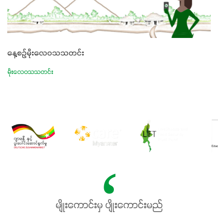
နေ့စဉ်မိုးလေဝသသတင်း
မိုးလေဝသသတင်း
မျိုးကောင်းမှ ပျိုးကောင်းမည်