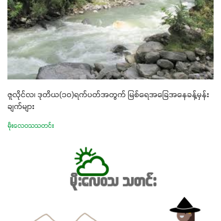
ဇူလိုင်လ၊ ဒုတိယ(၁၀)ရက်ပတ်အတွက် မြစ်ရေအခြေအနေခန့်မှန်း
ချက်များ
မိုးလေဝသသတင်း