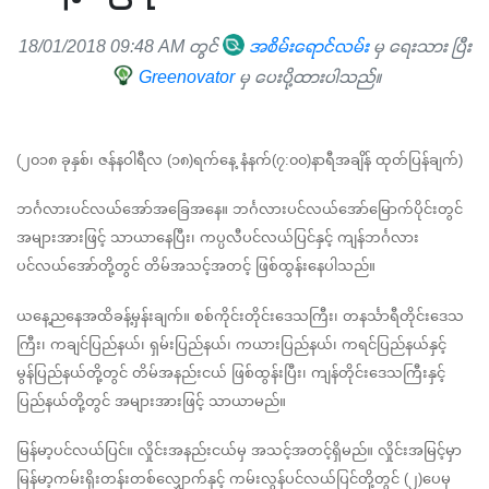
18/01/2018 09:48 AM တွင်
အစိမ်းရောင်လမ်း
မှ ရေးသား ပြီး
Greenovator
မှ ပေးပို့ထားပါသည်။
(၂၀၁၈ ခုနှစ်၊ ဇန်နဝါရီလ (၁၈)ရက်နေ့ နံနက်(၇:၀၀)နာရီအချိန် ထုတ်ပြန်ချက်)
ဘင်္ဂလားပင်လယ်အော်အ‌ခြေအနေ။ ဘင်္ဂလားပင်လယ်အော်မြောက်ပိုင်းတွင် 
အများအားဖြင့် သာယာနေပြီး၊ ကပ္ပလီပင်လယ်ပြင်နှင့် ကျန်ဘင်္ဂလား
ပင်လယ်အော်တို့တွင် တိမ်အသင့်အတင့် ဖြစ်ထွန်းနေပါသည်။
ယနေ့ညနေအထိခန့်မှန်းချက်။ စစ်ကိုင်းတိုင်းဒေသကြီး၊ တနင်္သာရီတိုင်းဒေသ
ကြီး၊ ကချင်ပြည်နယ်၊ ရှမ်းပြည်နယ်၊ ကယားပြည်နယ်၊ ကရင်ပြည်နယ်နှင့် 
မွန်ပြည်နယ်တို့တွင် တိမ်အနည်းငယ် ဖြစ်ထွန်းပြီး၊ ကျန်တိုင်းဒေသကြီးနှင့် 
ပြည်နယ်တို့တွင် အများအားဖြင့် သာယာမည်။
မြန်မာ့ပင်လယ်ပြင်။ လှိုင်းအနည်းငယ်မှ အသင့်အတင့်ရှိမည်။ လှိုင်းအမြင့်မှာ 
မြန်မာ့ကမ်းရိုးတန်းတစ်လျှောက်နှင့် ကမ်းလွန်ပင်လယ်ပြင်တို့တွင် (၂)ပေမှ 