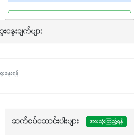
ေးနွေးချက်များ
ေးနွေးရန်
ဆက်စပ်ဆောင်းပါးများ
အားလုံးကြည့်ရန်