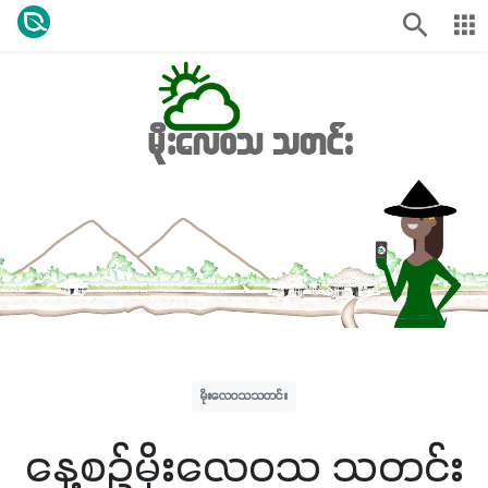
မိုးလေဝသသတင်း
နေ့စဉ်မိုးလေဝသ သတင်း