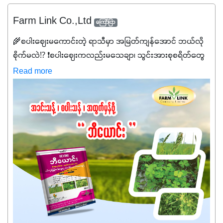
Farm Link Co.,Ltd
ကြော်ငြာ
🌾စပါးဈေးမကောင်းတဲ့ ရာသီမှာ အမြတ်ကျန်အောင် ဘယ်လို
စိုက်မလဲ⁉️ ❗စပါးဈေးကလည်းမသေချာ၊ သွင်းအားစုစရိတ်တွေ
ကလည်း တက်နေတဲ့ဒီလိုအချိန်မှာ သွင်းအားစုဖိုးကို လျှော့ချပြီး
Read more
အထွက်နှုန်းကို ထိန်းထားနိုင်မှ ဦးကြီးတို့ အဆင်ပြေမှာနော် ✔️ဒါ
ကြောင့် ကိုယ်သုံးသမျှ ကိုယ့်အတွက်အကျိုးရစေမယ့်
အရည်အသွေးစိတ်ချရတဲ့ သွင်းအားစုပစ္စည်းတွေကိုပဲ ရွေးချယ်
သုံးသင့်ပါတယ်။