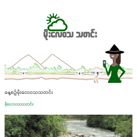
နေ့စဉ်မိုးလေဝသသတင်း
မိုးလေဝသသတင်း