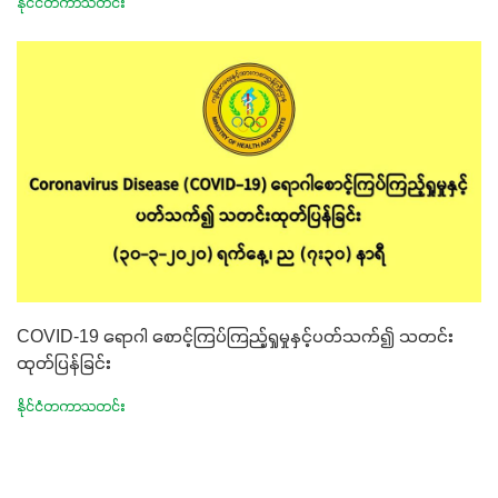
နိုင်ငံတကာသတင်း
COVID-19 ရောဂါ စောင့်ကြပ်ကြည့်ရှုမှုနှင့်ပတ်သက်၍ သတင်း
ထုတ်ပြန်ခြင်း
နိုင်ငံတကာသတင်း