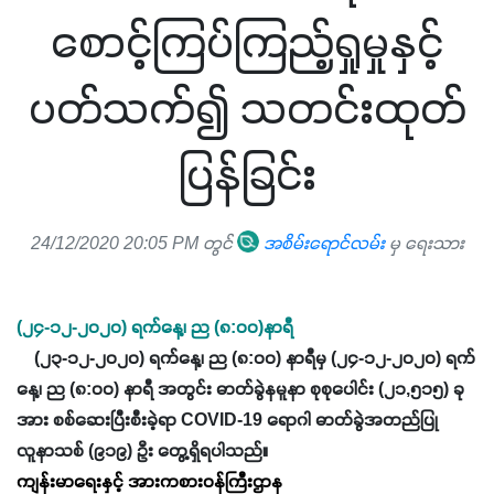
စောင့်ကြပ်ကြည့်ရှုမှုနှင့်
ပတ်သက်၍ သတင်းထုတ်
ပြန်ခြင်း
24/12/2020 20:05 PM တွင်
အစိမ်းရောင်လမ်း
မှ ရေးသား
(၂၄-၁၂-၂၀၂၀) ရက်နေ့၊ ည (၈:၀၀)နာရီ
(၂၃-၁၂-၂၀၂၀) ရက်နေ့၊ ည (၈:၀၀) နာရီမှ (၂၄-၁၂-၂၀၂၀) ရက်
နေ့၊ ည (၈:၀၀) နာရီ အတွင်း ဓာတ်ခွဲနမူနာ စုစုပေါင်း (၂၁,၅၁၅) ခု
အား စစ်ဆေးပြီးစီးခဲ့ရာ COVID-19 ရောဂါ ဓာတ်ခွဲအတည်ပြု
လူနာသစ် (၉၁၉) ဦး တွေ့ရှိရပါသည်။
ကျန်းမာရေးနှင့် အားကစားဝန်ကြီးဌာန