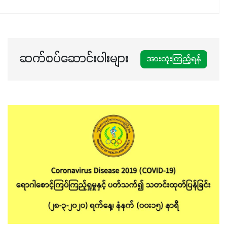
ဆက်စပ်ဆောင်းပါးများ
အားလုံးကြည့်ရန်