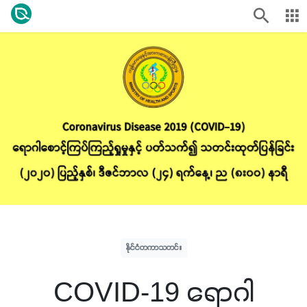
နိုင်ငံတကာသတင်း
COVID-19 ရောဂါ