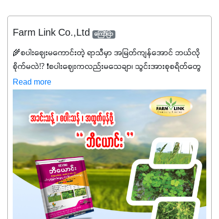
Farm Link Co.,Ltd
ကြော်ငြာ
🌾စပါးဈေးမကောင်းတဲ့ ရာသီမှာ အမြတ်ကျန်အောင် ဘယ်လို
စိုက်မလဲ⁉️ ❗စပါးဈေးကလည်းမသေချာ၊ သွင်းအားစုစရိတ်တွေ
ကလည်း တက်နေတဲ့ဒီလိုအချိန်မှာ သွင်းအားစုဖိုးကို လျှော့ချပြီး
Read more
အထွက်နှုန်းကို ထိန်းထားနိုင်မှ ဦးကြီးတို့ အဆင်ပြေမှာနော် ✔️ဒါ
ကြောင့် ကိုယ်သုံးသမျှ ကိုယ့်အတွက်အကျိုးရစေမယ့်
အရည်အသွေးစိတ်ချရတဲ့ သွင်းအားစုပစ္စည်းတွေကိုပဲ ရွေးချယ်
သုံးသင့်ပါတယ်။