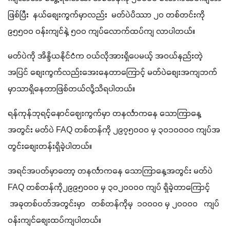
ဖြစ်ပြီး  နယ်စျေးကွက်မှာလည်း  မတ်ပဲပိဿာ ၂၀ တစ်တင်းကို 
၉၅၅၀၀ ဝန်းကျင်နဲ့ ၅၀၀ ကျပ်လောက်ထပ်ကျ လာပါတယ်။ 
မတ်ပဲကို အိန္ဒိယနိုင်ငံက ဝယ်လိုအားရှိပေမယ့် အ၀ယ်နည်းတဲ့
အပြင် စျေးကွက်လည်းအေးနေတာကြောင့် မတ်ပဲစျေးအကျဘက်
မှာသာရှိနေတာဖြစ်တယ်လို့သိရပါတယ်။
ရန်ကုန်ဘုရင့်နောင်ဈေးကွက်မှာ တနင်္လာကနေ သောကြာနေ့
အတွင်း မတ်ပဲ FAQ တစ်တန်ကို ၂၉၇၅၀၀၀ မှ ၃၀၁၀၀၀၀ ကျပ်အ
တွင်းစျေးတန်းရှိခဲ့ပါတယ်။
အရင်အပတ်မှာတော့ တနင်္လာကနေ သောကြာနေ့အတွင်း မတ်ပဲ 
FAQ တစ်တန်ကို၂၉၉၅၀၀၀ မှ ၃၀၂၀၀၀၀ ကျပ် ရှိခဲ့တာကြောင့်  
 အခုတစ်ပတ်အတွင်းမှာ   တစ်တန်ကိုမှ  ၁၀၀၀၀ မှ ၂၀၀၀၀   ကျပ် 
ဝန်းကျင်စျေးထပ်ကျပါတယ်။