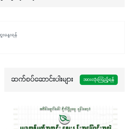
ေးနွေးရန်
ဆက်စပ်ဆောင်းပါးများ
အားလုံးကြည့်ရန်