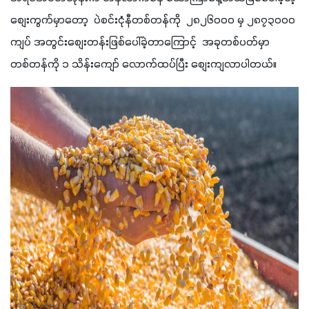
စျေးကွက်မှာတော့  ပဲစင်းငုံနီတစ်တန်ကို  ၂၈၂၆၀၀၀ မှ ၂၈၇၃၀၀၀ 
ကျပ် အတွင်းစျေးတန်းဖြစ်ပေါ်ခဲ့တာကြောင့်  အခုတစ်ပတ်မှာ 
တစ်တန်ကို ၁ သိန်းကျော် လောက်ထပ်ပြီး စျေးကျလာပါတယ်။