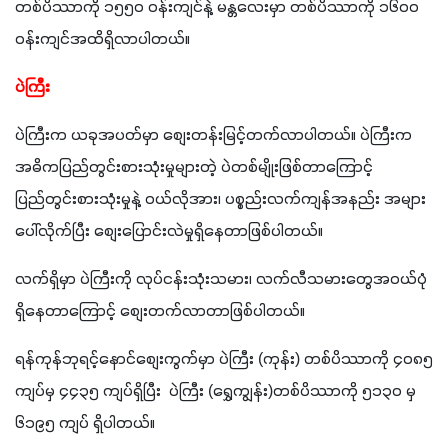
တစ်ပိဿာကို ၁၅၅၀ ဝန်းကျင်နဲ့ မန္တလေးမှာ တစ်ပိဿာကို ၁၆၀၀ 
ဝန်းကျင်အထိရှိလာပါတယ်။
ပဲကြီး
ပဲကြီးက ယခုအပတ်မှာ စျေးတန်းမြင့်တက်လာပါတယ်။ ပဲကြီးက 
အဓိကပြည်တွင်းစားသုံးမှုများတဲ့ ပဲတစ်မျိုးဖြစ်တာကြောင့် 
ပြည်တွင်းစားသုံးမှုနဲ့ ဝယ်လိုအား၊ ပစ္စည်းလက်ကျန်အနည်း အများ
ပေါ်လိုက်ပြီး စျေးပြောင်းလဲမှုရှိနေတာဖြစ်ပါတယ်။
လက်ရှိမှာ ပဲကြီးကို လုပ်ငန်းသုံးသမား၊ လက်လီသမားတွေအဝယ်ပုံ
ရှိနေတာကြောင့် စျေးတက်လာတာဖြစ်ပါတယ်။
ရန်ကုန်ဘုရင့်နောင်စျေးကွက်မှာ ပဲကြီး (ကုန်း) တစ်ပိဿာကို ၄၀၈၅ 
ကျပ်မှ ၄၄၃၅ ကျပ်ရှိပြီး  ပဲကြီး (ရွှေကျွန်း)တစ်ပိဿာကို ၅၁၃၀ မှ 
၆၁၉၅ ကျပ် ရှိပါတယ်။