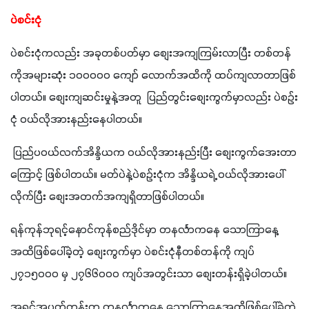
ပဲစင်းငုံ
ပဲစင်းငုံကလည်း အခုတစ်ပတ်မှာ စျေးအကျကြမ်းလာပြီး တစ်တန်
ကိုအများဆုံး ၁၀၀၀၀၀ ကျော် လောက်အထိကို ထပ်ကျလာတာဖြစ်
ပါတယ်။ စျေးကျဆင်းမှုနဲ့အတူ  ပြည်တွင်းစျေးကွက်မှာလည်း ပဲစဥ်း
ငုံ ဝယ်လိုအားနည်းနေပါတယ်။ 
 ပြည်ပဝယ်လက်အိန္ဒိယက ဝယ်လိုအားနည်းပြီး စျေးကွက်အေးတာ
ကြောင့် ​ဖြစ်ပါတယ်။ မတ်ပဲနဲ့ပဲစဥ်းငုံက အိန္ဒိယရဲ့ ဝယ်လိုအားပေါ်
လိုက်ပြီး စျေးအတက်အကျရှိတာဖြစ်ပါတယ်။
ရန်ကုန်ဘုရင့်နောင်ကုန်စည်ဒိုင်မှာ တနင်္လာကနေ သောကြာနေ့
အထိဖြစ်ပေါ်ခဲ့တဲ့ စျေးကွက်မှာ ပဲစင်းငုံနီတစ်တန်ကို ကျပ်  
၂၇၁၅၀၀၀ မှ ၂၇၆၆၀၀၀ ကျပ်အတွင်းသာ စျေးတန်းရှိခဲ့ပါတယ်။
အရင်အပတ်တုန်းက တနင်္လာကနေ သောကြာနေ့အထိဖြစ်ပေါ်ခဲ့တဲ့ 