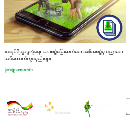
စားနပ်ရိက္ခာဖူလုံရေး သားစဉ်မြေးဆက်ပေး အစီအစဉ်မှ ပညာပေး
သင်ထောက်ကူပစ္စည်းများ
စိုက်ပျိုးရေးသတင်း