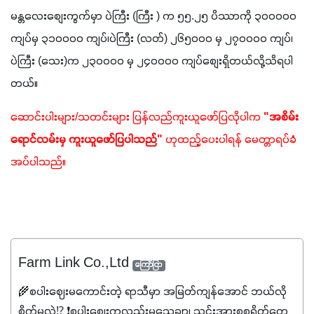
မန္တလေးစျေးကွက်မှာ ပဲကြီး (ကြီး ) က ၅၅.၂၅ ပိဿာကို ၃၀၀၀၀၀ 
ကျပ်မှ ၃၁၀၀၀၀ ကျပ်၊ပဲကြီး (လတ်) ၂၆၅၀၀၀ မှ ၂၇၀၀၀၀ ကျပ်၊ 
ပဲကြီး (သေး)က ၂၃၀၀၀၀ မှ ၂၄၀၀၀၀ ကျပ်စျေးရှိတယ်လို့သိရပါ
တယ်။
ဆောင်းပါးများ/သတင်းများ ပြန်လည်ကူးယူဖော်ပြလိုပါက 
"အစိမ်း
ရောင်လမ်းမှ ကူးယူဖော်ပြပါသည်"
 ဟုထည့်ပေးပါရန် မေတ္တာရပ်ခံ
အပ်ပါသည်။
Farm Link Co.,Ltd
ကြော်ငြာ
🌾စပါးဈေးမကောင်းတဲ့ ရာသီမှာ အမြတ်ကျန်အောင် ဘယ်လို
စိုက်မလဲ⁉️ ❗စပါးဈေးကလည်းမသေချာ၊ သွင်းအားစုစရိတ်တွေ