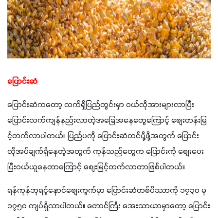
ပြောင်းဆံ
ပြောင်းဆံကတော့ လက်ရှိပြည်တွင်းမှာ ဝယ်လိုအားများလာပြီး 
ပြောင်းလက်ကျန်နည်းလာတဲ့အခြေအနေတွေကြောင့် စျေးတန်းမြ
င့်တက်လာပါတယ်။ ပြည်ပကို ပြောင်းဆံတင်ပို့ဖို့အတွက် ပြောင်း
လိုအပ်ချက်ရှိနေတဲ့အတွက် ကုန်သည်တွေက ပြောင်းကို စျေးပေး
ပြီးဝယ်ယူနေတာကြောင့် စျေးမြင့်တက်လာတာဖြစ်ပါတယ်။
ရန်ကုန်ဘုရင့်နောင်စျေးကွက်မှာ ပြောင်းဆံတစ်ပိဿာကို ၁၇၃၀ မှ 
၁၇၅၀ ကျပ်ရှိလာပါတယ်။ တောင်ကြီး အေးသာယာမှာတော့ ပြောင်း