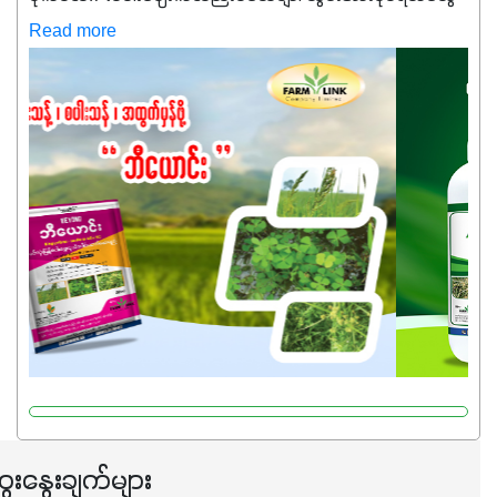
ကလည်း တက်နေတဲ့ဒီလိုအချိန်မှာ သွင်းအားစုဖိုးကို လျှော့ချပြီး
Read more
အထွက်နှုန်းကို ထိန်းထားနိုင်မှ ဦးကြီးတို့ အဆင်ပြေမှာနော် ✔️ဒါ
ကြောင့် ကိုယ်သုံးသမျှ ကိုယ့်အတွက်အကျိုးရစေမယ့်
အရည်အသွေးစိတ်ချရတဲ့ သွင်းအားစုပစ္စည်းတွေကိုပဲ ရွေးချယ်
သုံးသင့်ပါတယ်။
ေးနွေးချက်များ