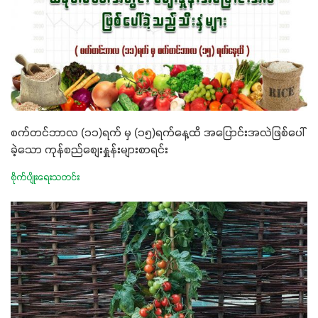
စက်တင်ဘာလ (၁၁)ရက် မှ (၁၅)ရက်နေ့ထိ အပြောင်းအလဲဖြစ်ပေါ်
ခဲ့သော ကုန်စည်စျေးနှူန်းများစာရင်း
စိုက်ပျိုးရေးသတင်း