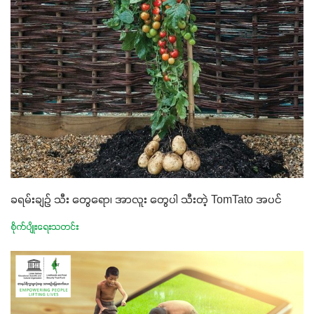
ခရမ်းချဉ် သီး တွေရော၊ အာလူး တွေပါ သီးတဲ့ TomTato အပင်
စိုက်ပျိုးရေးသတင်း