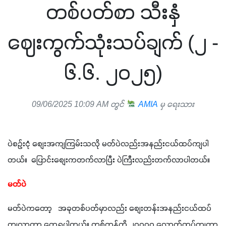
တစ်ပတ်စာ သီးနှံ
ဈေးကွက်သုံးသပ်ချက် (၂ -
၆.၆. ၂၀၂၅)
09/06/2025 10:09 AM တွင်
AMIA
မှ ရေးသား
ပဲစဥ်းငုံ စျေးအကျကြမ်းသလို မတ်ပဲလည်းအနည်းငယ်ထပ်ကျပါ
တယ်။  ပြောင်းစျေးကတက်လာပြီး ပဲကြီးလည်းတက်လာပါတယ်။  
မတ်ပဲ
မတ်ပဲကတော့   အခုတစ်ပတ်မှာလည်း စျေးတန်းအနည်းငယ်ထပ်
ကျလာတာ တွေ့ရပါတယ်။ တစ်တန်ကို ၂၀၀၀၀ လောက်ထပ်ကျတာ