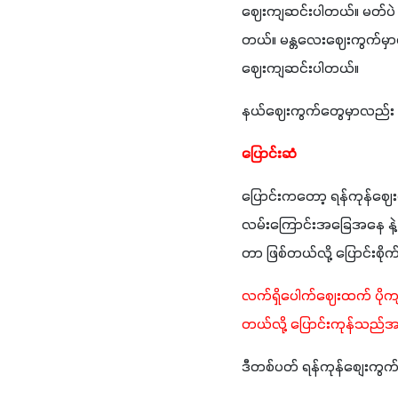
ဈေးကျဆင်းပါတယ်။ မတ်ပဲ 
တယ်။ မန္တလေးဈေးကွက်မှာလ
ဈေးကျဆင်းပါတယ်။
နယ်ဈေးကွက်တွေမှာလည်း 
ပြောင်းဆံ
ပြောင်းကတော့ ရန်ကုန်ဈေ
လမ်းကြောင်းအခြေအနေ နဲ့ 
တာ ဖြစ်တယ်လို့ ပြောင်းစ
လက်ရှိပေါက်ဈေးထက် ပိုကျ
တယ်လို့ ပြောင်းကုန်သည်အခ
ဒီတစ်ပတ် ရန်ကုန်စျေးကွက်