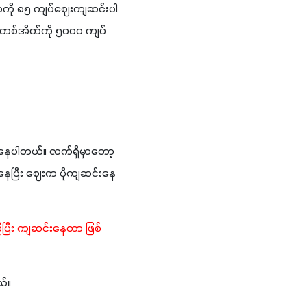
ကို ၈၅ ကျပ်ဈေးကျဆင်းပါ
 တစ်အိတ်ကို ၅၀၀၀ ကျပ်
ေပါတယ်။ လက်ရှိမှာတော့ 
နေပြီး ဈေးက ပိုကျဆင်းနေ
ုပြီး ကျဆင်းနေတာ ဖြစ်
်။ 