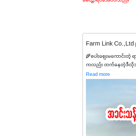
မေတ္တာရပ်ခံအပ်ပါသည်။
Farm Link Co.,Ltd
🌾စပါးဈေးမကောင်းတဲ့ ရ
ကလည်း တက်နေတဲ့ဒီလိုအချိန်
✔️ဒါကြောင့် ကိုယ်သုံးသမ
Read more
သင့်ပါတယ်။