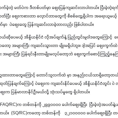
်တက်ခဲ့တဲ့ မတ်ပဲက ဒီတစ်ပတ်မှာ ဈေးပြန်ကျဆင်းလာပါတယ်။ ပြီးခဲ့တဲ့ရ
တ်ပြီး ဈေးကစားတာ လှောင်တာတွေကို စိစစ်တွေ့ရှိပါက အရေးယူမယ့်
ာက်မှာ  ပဲဈေးတွေ ပြန်ကျဆင်းလာခဲ့တာလည်း ဖြစ်ပါတယ်။
ဆိုပေမယ့် အိန္ဒိယနိုင်ငံ လိုအပ်ချက်နဲ့ ပြည်တွင်းမူဝါဒတွေကြောင့
းကတော့ အများကြီး ကျဆင်းသွားတာ မျိုးမရှိပါဘူး။ ဒါ့အပြင် ဈေးကွက်
း အများကြီး ပြန်ရင်းနှီးတာမျိုးမလုပ်တော့ဘဲ ဈေးကွက်စောင့်ကြည့်
 ဝယ်ယူထားတာတွေကြောင့် တောင်သူလက်ထဲ မှာ အနည်းငယ်သာရှိတော့တ
ြန်ချက်ကြောင့် ပဲဈေးက ကျဆင်းနိုင်ပေမယ့် အိန္ဒိယနိုင်ငံတွင်း ပဲ လို
းက ပြန်မာလာနိုင်ဦးမယ်လို့ သုံးသပ်မှုတွေ ရှိပါတယ်။
(FAQ/RC)က တစ်တန်ကို ၂၉၉၀၀၀၀ ပေါက်ဈေးရှိပြီး  ပြီးခဲ့တဲ့အပတ်နဲ့
ယ်။  (SQ/RC)ကတော့ တစ်တန်ကို    ၃၂၁၀၀၀၀၀ ပေါက်ဈေးရှိပြီး 