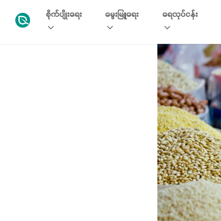
စိုက်ပျိုးရေး
မွေးမြူရေး
ရေလုပ်ငန်း