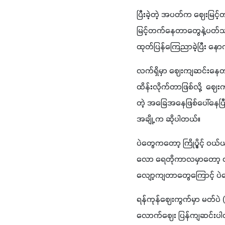
ပြီးခဲ့တဲ့ အပတ်က ဈေးမြင့
မြင့်တက်နေတာတွေနဲ့ပတ်သ
ထုတ်ပြန်ကြေညာခဲ့ပြီး နေ
လက်ရှိမှာ ဈေးကျဆင်းနေတယ်
ထိန်းလိုက်တာဖြစ်လို့  ဈေ
တဲ့ အခြေအနေဖြစ်ပေါ်နေပြီ
အချို့ က ဆိုပါတယ်။
ပဲတွေကတော့ ကြိုပွိုင့်
လော ရေတိုကာလမှာတော့ ထုတ်ပ
လျော့ကျတာတွေကြောင့် ပဲဈေ
ရန်ကုန်ဈေးကွက်မှာ မတ်ပဲ 
လောက်ဈေး ပြန်ကျဆင်းပါတ