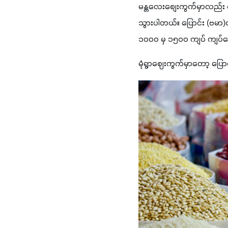
မန္တလေးစျေးကွက်မှာလည်း
သွားပါတယ်။ ပြောင်း (ဗမာ)တ
၁၀၀၀ မှ ၁၅၀၀ ကျပ် ကျပ
မုံရွာဈေးကွက်မှာတော့ ပြေ