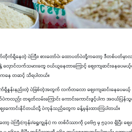
ှိနေတဲ့ ပဲကြီး၊ စားတော်ပဲ၊ ထောပတ်ပဲတို့ကတော့ ဒီတစ်ပတ်မှာလည်း‌ ဈေးကဆက်ပြီ
ဲ့ လှောင်လက်သမားတွေ ဝယ်ယူနေတာကြောင့် ဈေးကျဆင်းနေပေမယ
တွေကနေ တဆင့် သိရပါတယ်။ 
က်ရှိနှုန်းနည်းတဲ့ ပဲဖြစ်တဲ့အတွက် လက်တလော ဈေးကျဆင်းနေပေမယ့် ရ
ပဲကလည်း တရုတ်လမ်းကြောင်း ကောင်းကောင်းဖွင့်ပါက အဝယ်ပြန်သွက်
ရှည် ဈေးကောင်းနိုင်တယ်လို့ ပဲကုန်သည်တွေက ခန့်မှန်းထားကြပါတယ်။
ော့ ပဲကြီး(ကုန်း/ရွှေကျွန်း) က တစ်ပိဿာကို ၄၈၆၅ မှ ၅၃၁၀ ရှိပြီး ဈေး