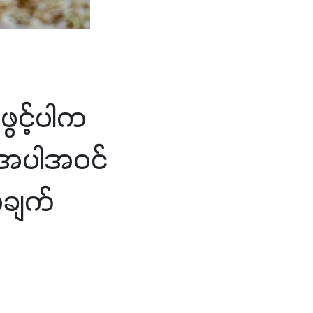
ွင့်ပါက
တ်အပါအဝင်
ချက်