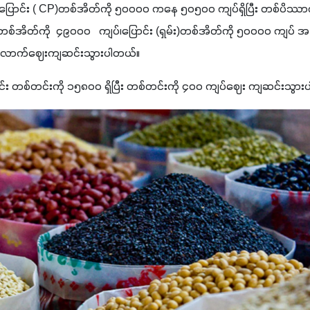
 ပြောင်း ( CP)တစ်အိတ်ကို ၅၀၀၀၀ ကနေ ၅၀၅၀၀ ကျပ်ရှိပြီး တစ်ပိဿ
စ်အိတ်ကို  ၄၉၀၀၀   ကျပ်၊ပြောင်း (ရှမ်း)တစ်အိတ်ကို ၅၀၀၀၀ ကျပ် အသီး
်လောက်ဈေးကျဆင်းသွားပါတယ်။ 
ာင်း တစ်တင်းကို ၁၅၈၀၀ ရှိပြီး တစ်တင်းကို ၄၀၀ ကျပ်ဈေး ကျဆင်းသွာ