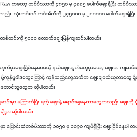
Raw ကတော့ တစ်ပိဿာကို ၄၈၅၀ မှ ၄၈၈၅ ပေါက်ဈေးရှိပြီး တစ်ပိဿာ
ည်း  သုံးတင်းဝင် တစ်အိတ်ကို ၂၇၅၀၀၀ မှ ၂၈၀၀၀၀ ပေါက်ဈေးရှိပြီး
တစ်တင်းကို ၅၀၀၀ လောက်ဈေးပြန်ကျဆင်းပါတယ်။
းကွက်မှာဈေးငြိမ်နေပေမယ့် နယ်ဈေးကွက်တွေမှာတော့ ဈေးက ကျဆင်းန
ပို့ကုန်မူဝါဒတွေကြောင့် ကုန်သည်တွေဘက်က ဈေးချဝယ်ယူတာတွေ ရှိ
ိုက်တောင်သူတွေက ဆိုပါတယ်။ 
ဆင်းမှာ ကြောက်ပြီး ရတဲ့ ဈေးနဲ့ ရောင်းချနေတာတွေကလည်း ဈေးကို ပိ
ျို့က ဆိုပါတယ်။
မှာ ပြောင်းဆံတစ်ပိဿာကို ၁၀၅၀ မှ ၁၀၇၀ ကျပ်ရှိပြီး ဈေးငြိမ်နေပါ တယ