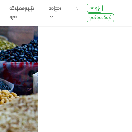
ဝင်ရန်
သီးနှံစျေးနှုန်း
အခြား
များ
မှတ်ပုံတင်ရန်