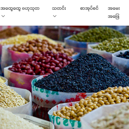
အထွေထွေ ဗဟုသုတ
သတင်း
စာအုပ်စင်
အမေး
အဖြေ