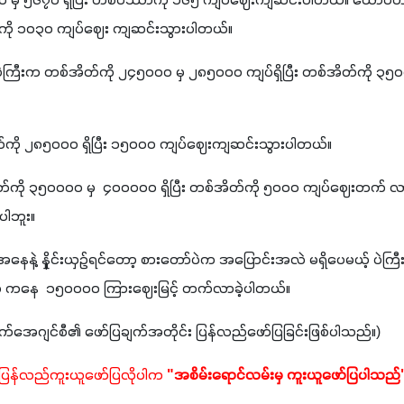
မှ ၅၆၇၀ ရှိပြီး တစ်ပိဿာကို ၁၆၅ ကျပ်ဈေးကျဆင်းပါတယ်။ ထောပတ
ာကို ၁၀၃၀ ကျပ်ဈေး ကျဆင်းသွားပါတယ်။
ဲကြီးက တစ်အိတ်ကို ၂၄၅၀၀၀ မှ ၂၈၅၀၀၀ ကျပ်ရှိပြီး တစ်အိတ်ကို ၃
ကို ၂၈၅၀၀၀ ရှိပြီး ၁၅၀၀၀ ကျပ်ဈေးကျဆင်းသွားပါတယ်။
မှ  ၄၀၀၀၀၀ ရှိပြီး တစ်အိတ်ကို ၅၀၀၀ ကျပ်‌ဈေးတက် လာပေမယ့် တစ်ပတ်အတွင်း 
ပါဘူး။
အနေနဲ့ နှိုင်းယှဉ်ရင်တော့ စားတော်ပဲက အပြောင်းအလဲ မရှိပေမယ့် ပဲကြီ
အိတ်ကို အနိမ့်ဆုံး ၁၀၀၀၀၀ ကနေ  ၁၅၀၀၀၀ ကြား‌ဈေးမြင့် တက်လာခဲ့ပါတယ်။
်အေဂျင်စီ၏ ဖော်ပြချက်အတိုင်း ပြန်လည်ဖော်ပြခြင်းဖြစ်ပါသည်။)
 ပြန်လည်ကူးယူဖော်ပြလိုပါက 
"အစိမ်းရောင်လမ်းမှ ကူးယူဖော်ပြပါသည်