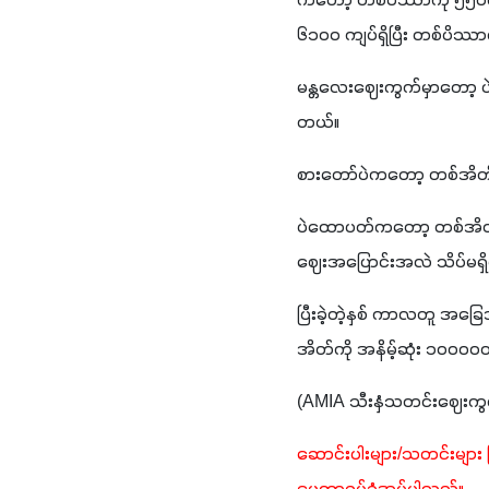
ကတော့ တစ်ပိဿာကို ၅၅၀၀ 
၆၁၀၀ ကျပ်ရှိပြီး တစ်ပိဿ
မန္တလေးဈေးကွက်မှာတော့ ပ
တယ်။  
စားတော်ပဲကတော့ တစ်အိတ်
ပဲထောပတ်ကတော့ တစ်အိတ်ကို ၃၅၀၀၀၀ 
ဈေးအပြောင်းအလဲ သိပ်မရှိ
ပြီးခဲ့တဲ့နှစ် ကာလတူ အခြေ
(AMIA သီးနှံသတင်းဈေးကွက
ဆောင်းပါးများ/သတင်းများ