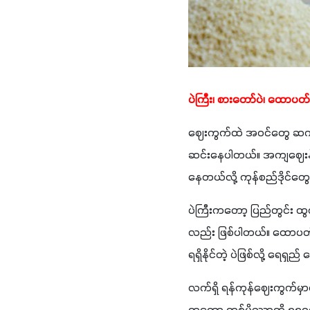
ပဲကြီး၊ စားတော်ပဲ၊ ထောပတ်
ဈေးကွက်ထဲ အဝင်တွေ ဆက်တိုက်ရ
ဆင်းနေပါတယ်။ အကျဈေးန
နေတယ်လို့ ကုန်စည်ဒိုင်
ပဲကြီးကတော့ ပြည်တွင်း ထွ
လည်း ဖြစ်ပါတယ်။ ထောပတ်
ရရှိနိုင်တဲ့ ပဲဖြစ်လို့ ရေ
လက်ရှိ ရန်ကုန်ဈေးကွက်မှာတ