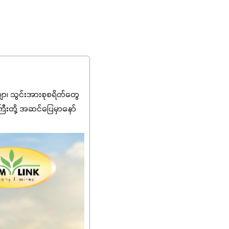
၊ သွင်းအားစုစရိတ်တွေ
ကြီးတို့ အဆင်ပြေမှာနော်
်းတွေကိုပဲ ရွေးချယ်သုံး