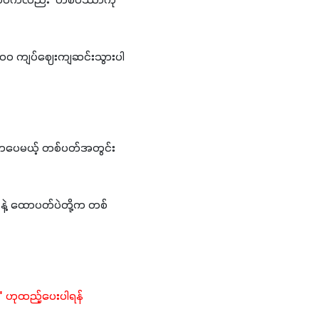
်ပဲကလည်း  တစ်ပိဿာကို 
၅၀၀၀ ကျပ်ဈေးကျဆင်းသွားပါ
းနဲ့ ထောပတ်ပဲတို့က တစ်
"
 ဟုထည့်ပေးပါရန် 