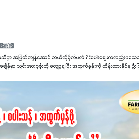
ကြော်ငြာ
ာသီမှာ အမြတ်ကျန်အောင် ဘယ်လိုစိုက်မလဲ⁉️ ❗စပါးဈေးကလည်းမသေချာ
မှာ သွင်းအားစုဖိုးကို လျှော့ချပြီး အထွက်နှုန်းကို ထိန်းထားနိုင်မှ ဦး
ျှ ကိုယ့်အတွက်အကျိုးရစေမယ့် အရည်အသွေးစိတ်ချရတဲ့ သွင်းအားစုပစ္စည