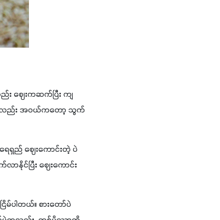
း ကျ
့်လည်း အဝယ်ကတော့ သွက်
ေရှည် ဈေးကောင်းတဲ့ ပဲ 
လာနိုင်ပြီး ဈေးကောင်း
ငြိမ်ပါတယ်။ စားတော်ပဲ 