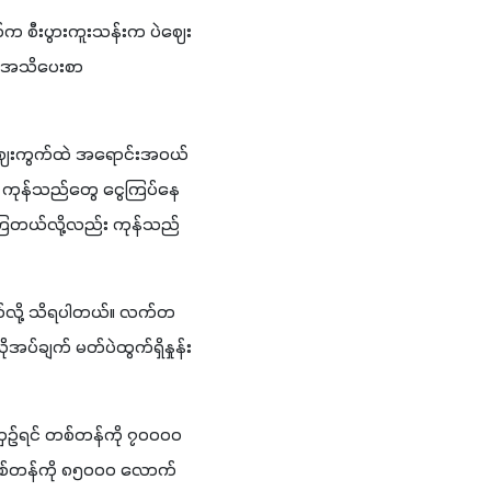
က်က စီးပွားကူးသန်းက ပဲဈေး
 အသိပေးစာ 
်  ဈေးကွက်ထဲ အရောင်းအဝယ်
ထဲ ကုန်သည်တွေ ငွေကြပ်နေ
နေကြတယ်လို့လည်း ကုန်သည်
ယ်လို့ သိရပါတယ်။ လက်တ
အပ်ချက် မတ်ပဲထွက်ရှိနှုန်း
ယှဉ်ရင် တစ်တန်ကို ၇၀၀၀၀ 
တစ်တန်ကို ၈၅၀၀၀ လောက်