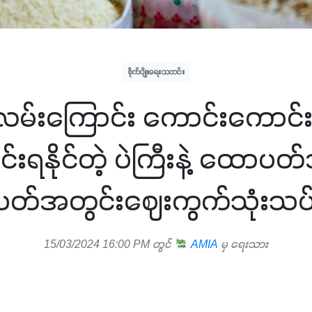
စိုက်ပျိုးရေးသတင်း
မ်းကြောင်း ကောင်းကောင်းဖ
းရနိုင်တဲ့ ပဲကြီးနဲ့ ထောပ
ပတ်အတွင်းဈေးကွက်သုံးသပ်
15/03/2024 16:00 PM တွင်
AMIA
မှ ရေးသား