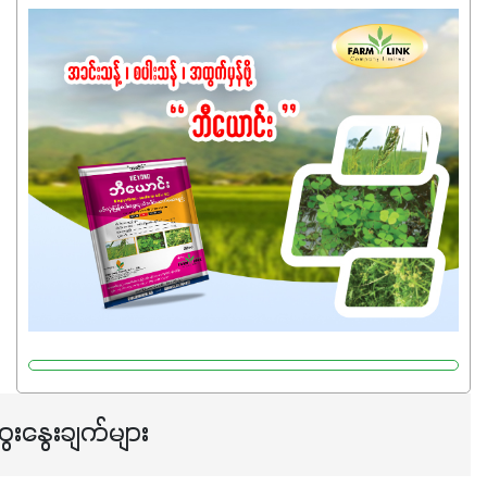
အထွက်နှုန်းကို ထိန်းထားနိုင်မှ ဦးကြီးတို့ အဆင်ပြေမှာနော် ✔️ဒါ
ကြောင့် ကိုယ်သုံးသမျှ ကိုယ့်အတွက်အကျိုးရစေမယ့်
အရည်အသွေးစိတ်ချရတဲ့ သွင်းအားစုပစ္စည်းတွေကိုပဲ ရွေးချယ်
သုံးသင့်ပါတယ်။
ေးနွေးချက်များ