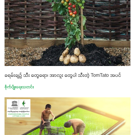
ခရမ်းချဉ် သီး တွေရော၊ အာလူး တွေပါ သီးတဲ့ TomTato အပင်
စိုက်ပျိုးရေးသတင်း