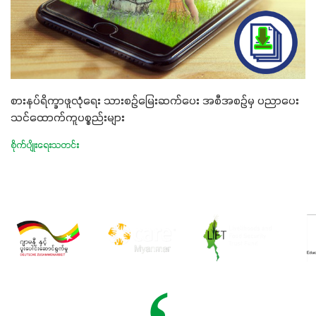
စားနပ်ရိက္ခာဖူလုံရေး သားစဉ်မြေးဆက်ပေး အစီအစဉ်မှ ပညာပေး
သင်ထောက်ကူပစ္စည်းများ
စိုက်ပျိုးရေးသတင်း