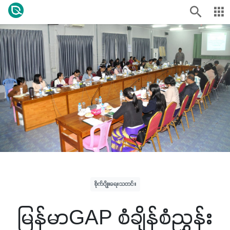
စိုက်ပျိုးရေးသတင်း
မြန်မာGAP စံချိန်စံညွှန်း