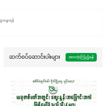
ေးနွေးရန်
ဆက်စပ်ဆောင်းပါးများ
အားလုံးကြည့်ရန်