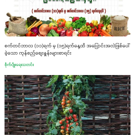
စက်တင်ဘာလ (၁၁)ရက် မှ (၁၅)ရက်နေ့ထိ အပြောင်းအလဲဖြစ်ပေါ်
ခဲ့သော ကုန်စည်စျေးနှူန်းများစာရင်း
စိုက်ပျိုးရေးသတင်း