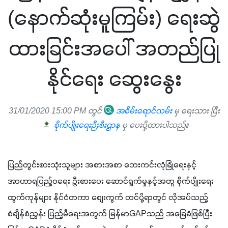
(နောက်ဆုံးမူကြမ်း) ရေးဆွဲ
ထားခြင်းအပေါ် အတည်ပြု
နိုင်ရေး ဆွေးနွေး
31/01/2020 15:00 PM တွင်
အစိမ်းရောင်လမ်း
မှ ရေးသား ပြီး
စိုက်ပျိုးရေးဉီးစီးဌာန
မှ ပေးပို့ထားပါသည်။
ပြည်တွင်းစားသုံးသူများ အစားအစာ ဘေးကင်းလုံခြုံရေးနှင့် 
အာဟာရပြည့်ဝရေး ဦးစားပေး ဆောင်ရွက်မှုနှင့်အတူ စိုက်ပျိုးရေး
ထွက်ကုန်များ နိုင်ငံတကာ စျေးကွက် တင်ပို့ရာတွင် လိုအပ်သည့် 
စံချိန်စံညွှန်း ပြည့်မီရေးအတွက် မြန်မာGAPသည် အခြေခံဖြစ်ပြီး 