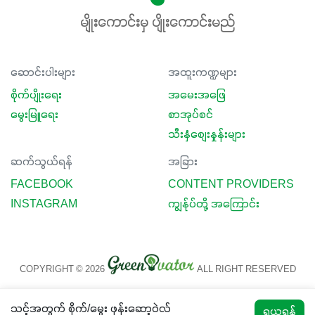
မျိုးကောင်းမှ ပျိုးကောင်းမည်
ဆောင်းပါးများ
အထူးကဏ္ဍများ
စိုက်ပျိုးရေး
အမေးအဖြေ
မွေးမြူရေး
စာအုပ်စင်
သီးနှံစျေးနှုန်းများ
ဆက်သွယ်ရန်
အခြား
FACEBOOK
CONTENT PROVIDERS
INSTAGRAM
ကျွန်ုပ်တို့ အကြောင်း
COPYRIGHT © 2026
ALL RIGHT RESERVED
သင့်အတွက် စိုက်/မွေး ဖုန်းဆော့ဝဲလ်
ရယူရန်