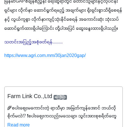
မြန်မာGAPစံချိန်စံညွှန်း ရေးဆွဲရာတွင် တောင်သူများနှင့်လုပ်ငန်း
ရှင်များ လိုက်နာ ဆောင်ရွက်ရမည့် အချက်များ ရိုးရှင်းစွာသိရှိစေရန်
နှင့် လွယ်ကူစွာ လိုက်နာကျင့်သုံးနိုင်စေရန် အကောင်းဆုံး သုံးသပ် 
ဆောင်ရွက်ထားရှိပါကြောင်း တို့ပါအပြင် ဆွေးနွေးထားရှိပါသည်။ 
သတင်းအပြည့်အစုံဖတ်ရန်.........
https://www.agri.com.mm/30jan2020gap/
Farm Link Co.,Ltd
ကြော်ငြာ
🌾စပါးဈေးမကောင်းတဲ့ ရာသီမှာ အမြတ်ကျန်အောင် ဘယ်လို
စိုက်မလဲ⁉️ ❗စပါးဈေးကလည်းမသေချာ၊ သွင်းအားစုစရိတ်တွေ
ကလည်း တက်နေတဲ့ဒီလိုအချိန်မှာ သွင်းအားစုဖိုးကို လျှော့ချပြီး
Read more