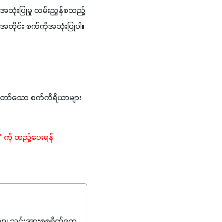
ုံးပြုမှု လမ်းညွှန်စသည့် 
အတိုင်း စက်ကိုအသုံးပြုပါ။ 
့်တော်သော စက်ကိရိယာများ
"
 ကို ထည့်ပေးရန် 
၊ သွင်းအားစုစရိတ်တွေ