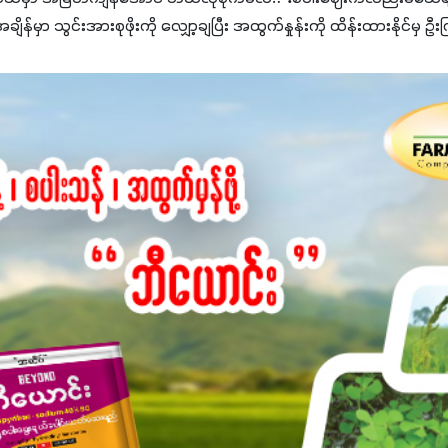
မှာ သွင်းအားစုဖိုးကို လျှော့ချပြီး အထွက်နှုန်းကို ထိန်းထားနိုင်မှ ဦး
ျှ ကိုယ့်အတွက်အကျိုးရစေမယ့် အရည်အသွေးစိတ်ချရတဲ့ သွင်းအားစုပစ္စည