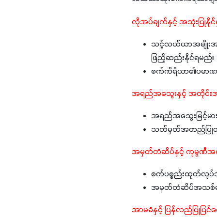
လိုအပ်ချက်နှင့် အသုံးပြုနိုင်မ
သင့်လယ်ယာအမျိုးအစာ
ဖြည့်ဆည်းနိုင်ရမည်။ 
စက်ကိရိယာ၏ပမာဏ(မြင်
အရည်အသွေးနှင့် အတိုင်
အရည်အသွေးမြင့်မား
သတ်မှတ်အတည်ပြုထားသေ
အမှတ်တံဆိပ်နှင့် ကုမ္ပဏီအ
စက်ပစ္စည်းထုတ်လုပ်သည
အမှတ်တံဆိပ်အသစ်မျ
အာမခံနှင့် ပြန်လည်ပြုပြင်ပေ