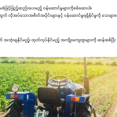
ံဖြင့်ဖြည့်ဆည်းပေးမည့် ဝန်ဆောင်မှုများကိုစစ်ဆေးပါ။
တွက် လိုအပ်သောအစိတ်အပိုင်းများနှင့် ဝန်ဆောင်မှုရရှိနိုင်မှုကို သေချာစ
အသုံးချနိုင်မည့်၊ ထုတ်လုပ်နိုင်မည့် အကျိုးကျေးဇူးများကို ဆန်းစစ်ပြီး 