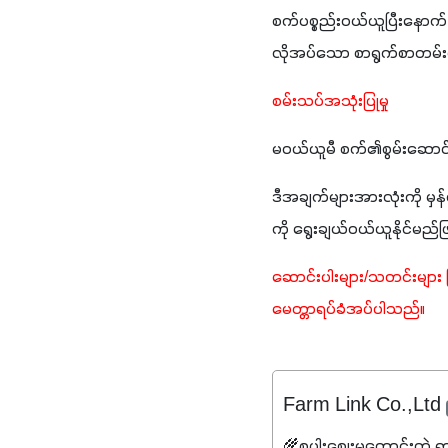
စက်ပစ္စည်းဝယ်ယူပြီးနောက် 
လိုအပ်သော စာရွက်စာတမ်းမျာ
စမ်းသပ်အသုံးပြုမှု
မဝယ်ယူမီ စက်၏စွမ်းဆောင်ရည်
ဒီအချက်များအားလုံးကို မ
ကို ရွေးချယ်ဝယ်ယူနိုင်မည်
ဆောင်းပါးများ/သတင်းများ
မေတ္တာရပ်ခံအပ်ပါသည်။
Farm Link Co.,Ltd
🌾စပါးဈေးမကောင်းတဲ့ ရ