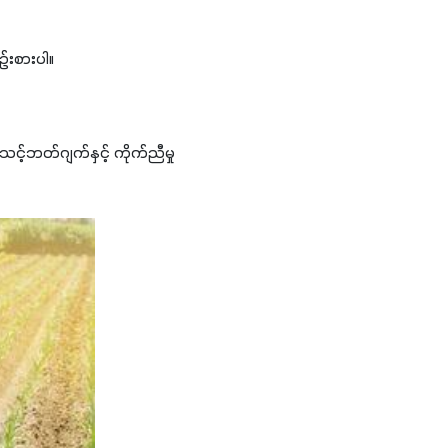
ဉ်းစားပါ။
သင့်ဘတ်ဂျက်နှင့် ကိုက်ညီမှု