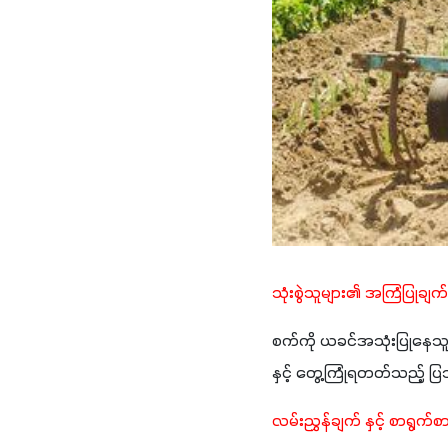
သုံးစွဲသူများ၏ အကြံပြုချက်
စက်ကို ယခင်အသုံးပြုနေသူမျ
နှင့် တွေ့ကြုံရတတ်သည့် ပြ
လမ်းညွှန်ချက် နှင့် စာရွက်