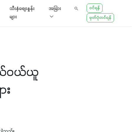
ဝင်ရန်
သီးနှံစျေးနှုန်း
အခြား
များ
မှတ်ပုံတင်ရန်
ယ်ဝယ်ယူ
ား
်ပါသည်။