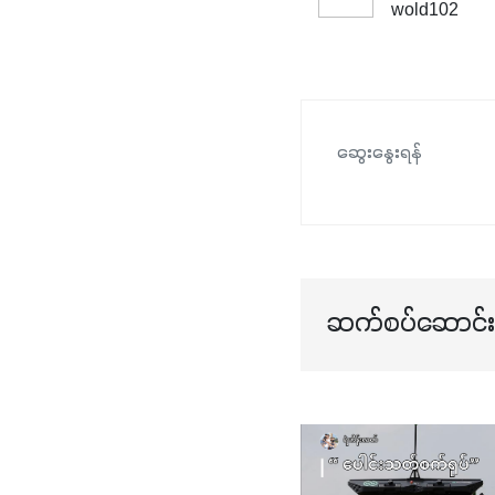
wold102
ဆွေးနွေးရန်
ဆက်စပ်ဆောင်းပ