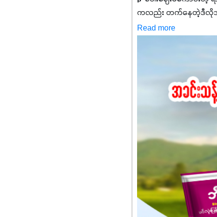
ကလည်း တက်နေတဲ့ဒီလိုအချိန်
✔️ဒါကြောင့် ကိုယ်သုံးသမ
Read more
သင့်ပါတယ်။