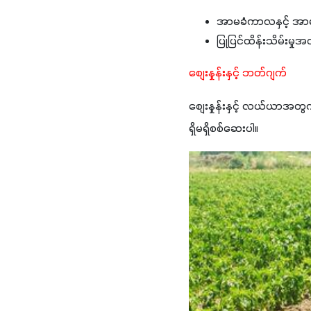
အာမခံကာလနှင့် အာမခ
ပြုပြင်ထိန်းသိမ်းမှုအ
စျေးနှုန်းနှင့် ဘတ်ဂျက်
စျေးနှုန်းနှင့် လယ်ယာအတွက် 
ရှိမရှိစစ်ဆေးပါ။