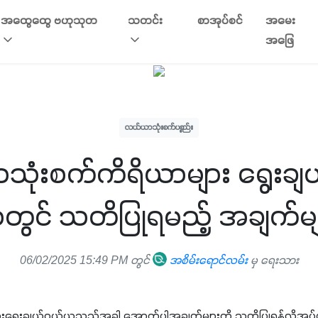
အထွေထွေ ဗဟုသုတ
သတင်း
စာအုပ်စင်
အမေး
အဖြေ
လယ်ယာသုံးစက်ပစ္စည်း
ုံးစက်ကိရိယာများ ရွေးချ
ာတွင် သတိပြုရမည့် အချက်မျ
06/02/2025 15:49 PM တွင်
အစိမ်းရောင်လမ်း
မှ ရေးသား
းရွေးချယ်ဝယ်ယူသည့်အခါ အောက်ပါအချက်များကို သတိပြုရန်လိုအပ