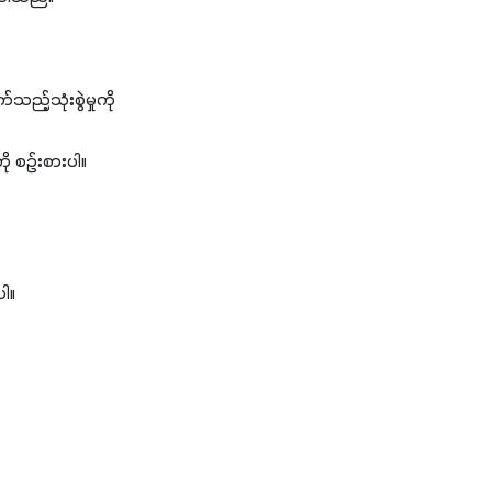
့်သုံးစွဲမှုကို
ု စဉ်းစားပါ။
ပါ။