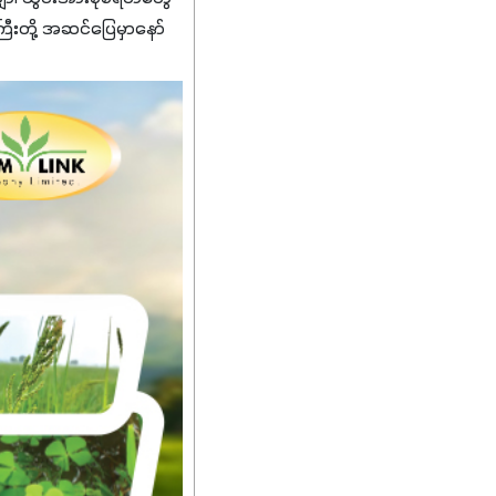
ကြီးတို့ အဆင်ပြေမှာနော်
်းတွေကိုပဲ ရွေးချယ်သုံး