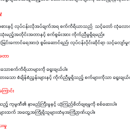
ှု
းနှင့် လုပ်ငန်းလိုအပ်ချက်အရ စက်ကိရိယာသည် သင့်တော် လုံလောက်သည
သုံးမည့်အတိုင်းအတာနှင့် စက်စွမ်းအား ကိုက်ညီမှုရှိရမည်။
းကောင်ရေအား)၊ စွမ်းဆောင်ရည်၊ လုပ်ငန်းပိုင်းဆိုင်ရာ သင့်လျော်မှုကိ
းအတာ
သောစက်ကိရိယာများကို ရွေးချယ်ပါ။
ာ စံချိန်စံညွှန်းများနှင့် ကိုက်ညီမှုရှိသည့် စက်များကိုသာ ရွေးချယ်
ကြောင်း
့် ကုမ္ပဏီ၏ နာမည်ကြီးမှုနှင့် ယုံကြည်စိတ်ချရမှုကို စစ်ဆေးပါ။
ားထက် အတွေ့အကြုံရှိသူများထံမှအကြံဉာဏ်ယူပါ။
းမှု