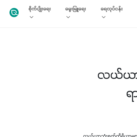
စိုက်ပျိုးရေး
မွေးမြူရေး
ရေလုပ်ငန်း
လယ်ယာသ
ရ
လယ်ယာသုံးစက်ကိရိယာမျာ