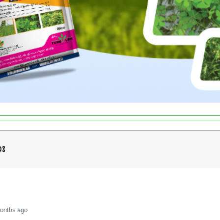
ား
months ago