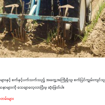
ားနှင့် စက်နှင့်ပက်သက်သည့် အတွေ့အကြုံရှိသူ၊ စက်ပြင်ကျွမ်းကျင်သူ
သနာများကို သေချာလေ့လာပြီးမှ ဆုံးဖြတ်ပါ။
စာတမ်းများ