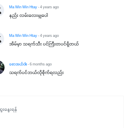
နှံစားသီးနှံများ၊ပဲအမျိုးမျိုး၊ဟင်းသီးဟင်းရွက်နဲ့ ဥယျာဉ်ခြံသီးနှံ
Ma Win Win Htay
- 4 years ago
အားလုံးမှာ အသုံးပြုနိုင်တယ်ဆိုတော့ တစ်မျိုးတည်းနဲ့ အားလုံး
နည်း လမ်းလေးမျှပေါ
ပါဖက်(perfect)မယ့် စမတ်သီးစုံနော် အရွေးမမှားတာသေချာပြီ
မလို့ အတွေးမများဘဲ သီးနှံတိုင်းကြီးထွားအောင် ဖန်းလင့်ရဲ့ #စ
Ma Win Win Htay
- 4 years ago
မတ်သီးစုံကို သုံးကြပါစို့....
အိမ်မှာ သရက်သီး ပင်ကြီးတပင်ရှိတယ်
စောအယ်ဝါး
- 6 months ago
သရက်ပင်ဘယ်လိုစိုက်ရလည်း
ေးနွေးရန်