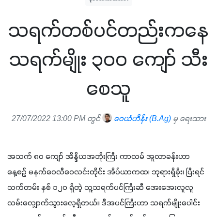
သရက်တစ်ပင်တည်းကနေ
သရက်မျိုး ၃၀၀ ကျော် သီး
စေသူ
27/07/2022 13:00 PM တွင်
ဝေယံဟိန်း (B.Ag)
မှ ရေးသား
အသက် ၈၀ ကျော် အိန္ဒိယအဘိုးကြီး ကာလမ် အူလာခန်းဟာ 
နေ့စဉ် မနက်ဝေလီဝေလင်းတိုင်း အိပ်ယာကထ၊ ဘုရားရှိခိုး၊ ပြီးရင် 
သက်တမ်း နှစ် ၁၂၀ ရှိတဲ့ သူ့သရက်ပင်ကြီးဆီ အေးအေးလူလူ 
လမ်းလျှောက်သွားလေ့ရှိတယ်။ ဒီအပင်ကြီးဟာ သရက်မျိုးပေါင်း 