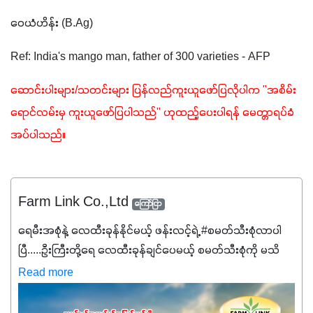
ဝေယံဟိန်း (B.Ag)
Ref: India's mango man, father of 300 varieties - AFP
ဆောင်းပါးများ/သတင်းများ ပြန်လည်ကူးယူဖော်ပြလိုပါက "အစိမ်း
ရောင်လမ်းမှ ကူးယူဖော်ပြပါသည်" ဟုထည့်ပေးပါရန် မေတ္တာရပ်ခံ
အပ်ပါသည်။ 
Farm Link Co.,Ltd
ကြော်ငြာ
ရေမီးအစုံနဲ့ လေထီးခုန်နိုင်မယ့် ဖန်းလင့်ရဲ့ #စမတ်သီးစုံလာပါ
ပြီ.....ဦးကြီးတို့ရေ ‌လေထီးခုန်ချင်ပေမယ့် စမတ်သီးစုံကို မသိ
သေးရင်တော့ ဒီစာလေးကို ဆက်ဖတ်‌ပေးပါ #စမတ်သီးစုံဆိုတာ
Read more
အပင်တိုင်းအတွက် အဓိကအာဟာရNPK (19:7:8)နဲ့ #ဟူးမစ်
အက်စစ်တို့ အချိုးကျ ပေါင်းစပ်ထားတဲ့ ကွန်ပေါင်း