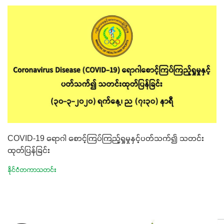
COVID-19 ရောဂါ စောင့်ကြပ်ကြည့်ရှုမှုနှင့်ပတ်သက်၍ သတင်း
ထုတ်ပြန်ခြင်း
နိုင်ငံတကာသတင်း