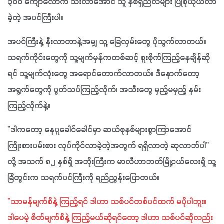
၃၀၀ ကျော်လောက် သီးလာအောင် သူ နှစ်ရှည်လများ ပြုစုယုယလာ
ခဲ့တဲ့ အပင်ကြီးပါ။
အပင်ကြီးနဲ့ နီးလာတာနဲ့အမျှ သူ့ ခြေလှမ်းတွေ ပိုသွက်လာတယ်။ 
သရက်ကိုင်းတွေကို သူ့မျက်မှန်ကတစ်ဆင့် စူးစိုက်ကြည့်နေချိန်ဆို
ရင် သူ့မျက်လုံးတွေ အရောင်တောက်လာတယ်။ ဒီနောက်တော့ 
အရွက်တွေကို ပွတ်သပ်ကြည့်လိုက်၊ အသီးတွေ မှည့်မမှည့် နမ်း
ကြည့်လိုက်နဲ့။
"ဒါကတော့ နေပူခေါင်ခေါင်မှာ ဆယ်စုနှစ်များစွာကြာအောင် 
ကြိုးစားပမ်းစား လုပ်ကိုင်လာခဲ့တဲ့အတွက် ရရှိလာတဲ့ ဆုလာဘ်ပါ" 
လို့ အသက် ၈၂ နှစ်ရှိ အဘိုးကြီးက မာလီဟာဘတ်မြို့ငယ်လေးရှိ သူ့
ခြံတွင်းက သရက်ပင်ကြီးကို ရည်ညွှန်း‌ပြောတယ်။
"သာမန်မျက်စိနဲ့ ကြည့်ရင် ဒါဟာ သစ်ပင်တစ်ပင်ထက် မပိုပါဘူး။ 
ဒါပေမဲ့ စိတ်မျက်စိနဲ့ ကြည့်မယ်ဆိုရင်တော့ ဒါဟာ သစ်ပင်ဆိုလည်း 