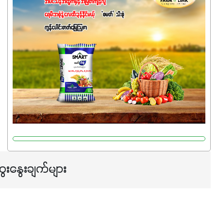
ဓာတ်မြေဩဇာဖြစ်ပါတယ်။ အဓိကအကျိုးကျေးဇူးတွေအနေနဲ့
ကတော့ နိုက်ထရိုဂျင် 19%ပါဝင်တဲ့အတွက် ကလိုရိုဖီးလ်ဖွဲ့စည်း
မှုကို အားပေးကာ သီးနှံပင်များ၏အရွက်များစိမ်းလန်းသန်စွမ်း
ပြီး အစာချက်လုပ်မှုအားကောင်းစေပါတယ်။ အပင်၏ပင်ပိုင်း
ကြီးထွားမှုကို တိုးမြင့်စေကာ အပင်သန်၍ အကြီးမြန်စေပါတယ်။
သင့်တော်တဲ့ Phosphorus 7%ပါဝင်မှုကြောင့် အပင်ရဲ့ အမြစ်
ဖွဲ့စည်းတည်ဆောက်မှုကို ပို၍သန်မာလာအောင် အားပေးပါ
တယ်။ ဒါ့အပြင် ပန်းပွင့်ခြင်း၊အသီးသီးခြင်း၊အစေ့တည်ခြင်း
လုပ်ငန်းစဉ်များကိုလည်း အားပေးပါတယ်။ လုံလောက်တဲ့
Potassium 8%က အပင်ရဲ့ ရောဂါဒဏ်၊ရာသီဥတုဒဏ်ခံနိုင်ရည်
ရှိမှုကို မြင့်တက်စေပြီး အသီးအရည်အသွေး၊ အရွယ်အစားနဲ့
အရသာ ပိုမိုကောင်းမွန်စေဖို့အတွက် လိုအပ်တဲ့အာဟာရဓာတ်
ေးနွေးချက်များ
ဖြစ်ပါတယ်။ ဟူးမစ်အက်စစ်ပါဝင်ပေါင်းစပ်ထားတဲ့အတွက်
အာဟာရဓာတ်စုပ်ယူမှုကောင်းမွန်လာခြင်း၊မြေဆီလွှာဖွဲ့စည်းပုံ
နှင့်ရေထိန်းနိုင်စွမ်းအားကောင်းလာခြင်းအပါအဝင်
အကျိုးကျေးဇူးများစွာကိုရရှိစေမှာဖြစ်ပါတယ်။ စပါးအပါအဝင်