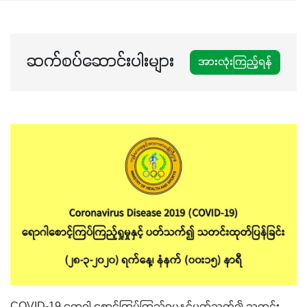
ဆက်စပ်ဆောင်းပါးများ
အားလုံးကြည့်ရန်