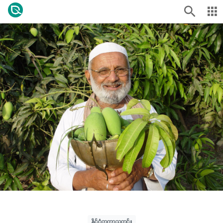
နိုင်ငံတကာသတင်း