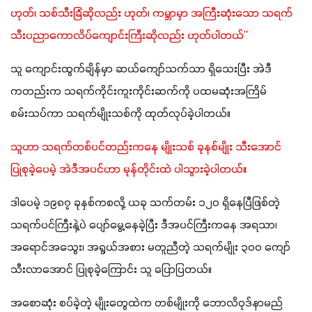
ဟုတ်၊ သစ်သီးခြံဆိုလည်း ဟုတ်၊ ကမ္ဘာမှာ အကြီးဆုံးသော သရက်
သီးပညာကောလိပ်ကျောင်းကြီးဆိုလည်း ဟုတ်ပါတယ်"
သူ ကျောင်းထွက်ချိန်မှာ ဆယ်ကျော်သက်သာ ရှိသေးပြီး အဲဒီ
ကတည်းက သရက်ကိုင်းကူးကိုင်းဆက်ကို ပထမဆုံးအကြိမ် 
စမ်းသပ်ကာ သရက်မျိုးသစ်ကို ထုတ်လုပ်ခဲ့ပါတယ်။
သူဟာ သရက်တစ်ပင်တည်းကနေ မျိုးသစ် ခုနစ်မျိုး သီးအောင် 
ပြုစုခဲ့ပေမဲ့ အဲဒီအပင်ဟာ မုန်တိုင်းထဲ ပါသွားခဲ့ပါတယ်။
ဒါပေမဲ့ ၁၉၈၇ ခုနှစ်ကစလို့ ယခု သက်တမ်း ၁၂၀ ရှိနေပြီဖြစ်တဲ့ 
သရက်ပင်ကြီးနဲ့ပဲ ပျော်မွေ့နေခဲ့ပြီး ဒီအပင်ကြီးကနေ အရသာ၊ 
အရောင်အသွေး၊ အရွယ်အစား မတူညီတဲ့ သရက်မျိုး ၃၀၀ ကျော် 
သီးလာအောင် ပြုစုခဲ့ကြောင်း သူ ပြောပြတယ်။
အစောဆုံး စပ်ခဲ့တဲ့ မျိုးတွေထဲက တစ်မျိုးကို ဘောလိဝုဒ်နာမည်