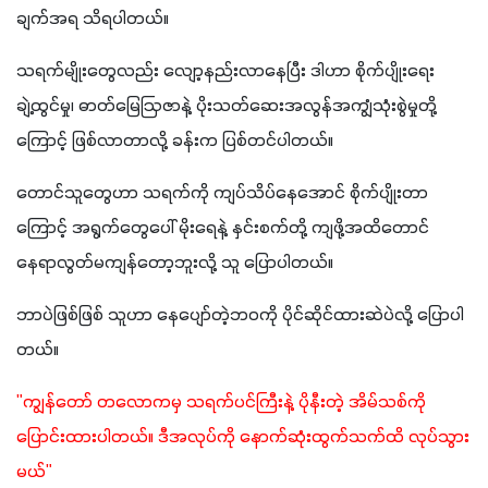
ချက်အရ သိရပါတယ်။
သရက်မျိုးတွေလည်း လျော့နည်းလာနေပြီး ဒါဟာ စိုက်ပျိုးရေး
ချဲ့ထွင်မှု၊ ဓာတ်မြေဩဇာနဲ့ ပိုးသတ်ဆေးအလွန်အကျွံသုံးစွဲမှုတို့
ကြောင့် ဖြစ်လာတာလို့ ခန်းက ပြစ်တင်ပါတယ်။
တောင်သူတွေဟာ သရက်ကို ကျပ်သိပ်နေအောင် စိုက်ပျိုးတာ
ကြောင့် အရွက်တွေပေါ် မိုးရေနဲ့ နှင်းစက်တို့ ကျဖို့အထိတောင် 
နေရာလွတ်မကျန်တော့ဘူးလို့ သူ ပြောပါတယ်။
ဘာပဲဖြစ်ဖြစ် သူဟာ နေပျော်တဲ့ဘဝကို ပိုင်ဆိုင်ထားဆဲပဲလို့ ပြောပါ
တယ်။
"ကျွန်တော် တလောကမှ သရက်ပင်ကြီးနဲ့ ပိုနီးတဲ့ အိမ်သစ်ကို 
ပြောင်းထားပါတယ်။ ဒီအလုပ်ကို နောက်ဆုံးထွက်သက်ထိ လုပ်သွား
မယ်"