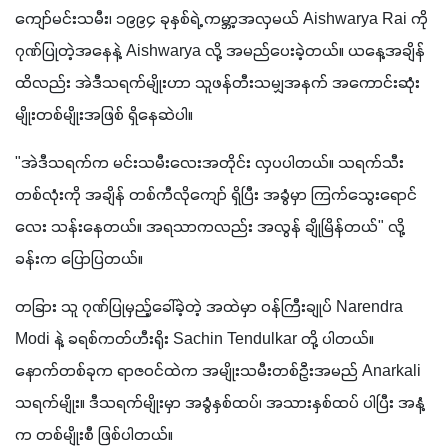
ကျော်မင်းသမီး၊ ၁၉၉၄ ခုနှစ်ရဲ့ ကမ္ဘာ့အလှမယ် Aishwarya Rai ကို 
ဂုဏ်ပြုတဲ့အနေနဲ့ Aishwarya လို့ အမည်ပေးခဲ့တယ်။ ယနေ့အချိန်
ထိလည်း အဲဒီသရက်မျိုးဟာ သူဖန်တီးသမျှအနက် အကောင်းဆုံး
မျိုးတစ်မျိုးအဖြစ် ရှိနေဆဲပါ။
"အဲဒီသရက်က မင်းသမီး‌လေးအတိုင်း လှပပါတယ်။ သရက်သီး
တစ်လုံးကို အချိန် တစ်ကီလိုကျော် ရှိပြီး အခွံမှာ ကြက်သွေးရောင်
လေး သန်းနေတယ်။ အရသာကလည်း အလွန် ချိုမြိန်တယ်" လို့ 
ခန်းက ပြောပြတယ်။
တခြား သူ ဂုဏ်ပြုမှည့်ခေါ်ခဲ့တဲ့ အထဲမှာ ဝန်ကြီးချုပ် Narendra 
Modi နဲ့ ခရစ်ကတ်ဟီးရိုး Sachin Tendulkar တို့ ပါတယ်။ 
နောက်တစ်ခုက ရာဇဝင်ထဲက အမျိုးသမီးတစ်ဦးအမည် Anarkali 
သရက်မျိုး။ ဒီသရက်မျိုးမှာ အခွံနှစ်ထပ်၊ အသားနှစ်ထပ် ပါပြီး အနံ့
က တစ်မျိုးစီ ဖြစ်ပါတယ်။ 