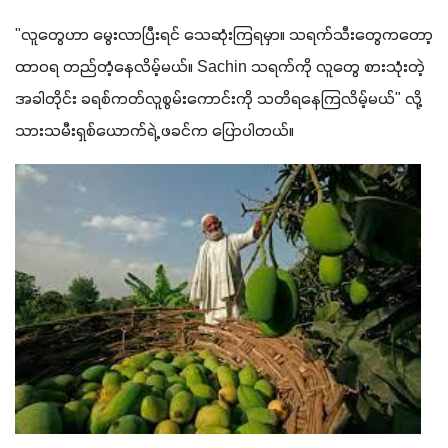
"လူတွေဟာ မွေးလာပြီးရင် သေဆုံးကြရမှာ။ သရက်သီးတွေကတော့ 
ထာဝရ တည်တံ့နေလိမ့်မယ်။ Sachin သရက်ကို လူတွေ စားသုံးတဲ့
အခါတိုင်း ခရစ်ကတ်လူစွမ်းကောင်းကို သတိရနေကြလိမ့်မယ်" လို့ 
သားသမီးရှစ်ယောက်ရဲ့ ဖခင်က ပြောပါတယ်။