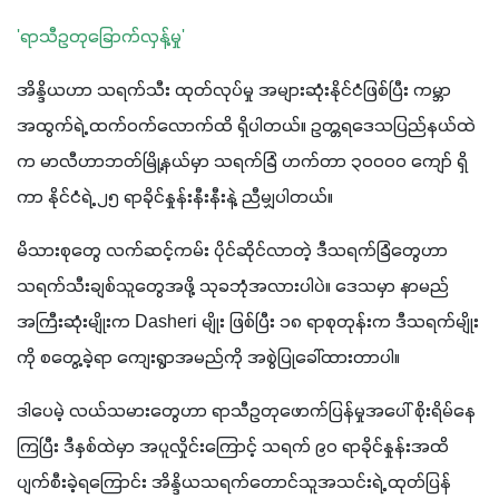
'ရာသီဥတုခြောက်လှန့်မှု'
အိန္ဒိယဟာ သရက်သီး ထုတ်လုပ်မှု အများဆုံးနိုင်ငံဖြစ်ပြီး ကမ္ဘာ
အထွက်ရဲ့ ထက်ဝက်လောက်ထိ ရှိပါတယ်။ ဥတ္တရဒေသပြည်နယ်ထဲ
က မာလီဟာဘတ်မြို့နယ်မှာ သရက်ခြံ ဟက်တာ ၃၀၀၀၀ ကျော် ရှိ
ကာ နိုင်ငံရဲ့ ၂၅ ရာခိုင်နှုန်းနီးနီးနဲ့ ညီမျှပါတယ်။
မိသားစုတွေ လက်ဆင့်ကမ်း ပိုင်ဆိုင်လာတဲ့ ဒီသရက်ခြံတွေဟာ 
သရက်သီးချစ်သူတွေအဖို့ သုခဘုံအလားပါပဲ။ ဒေသမှာ နာမည်
အကြီးဆုံးမျိုးက Dasheri မျိုး ဖြစ်ပြီး ၁၈ ရာစုတုန်းက ဒီသရက်မျိုး
ကို စတွေ့ခဲ့ရာ ကျေးရွာအမည်ကို အစွဲပြုခေါ်ထားတာပါ။
ဒါပေမဲ့ လယ်သမားတွေဟာ ရာသီဥတုဖောက်ပြန်မှုအပေါ် စိုးရိမ်နေ
ကြပြီး ဒီနှစ်ထဲမှာ အပူလှိုင်းကြောင့် သရက် ၉၀ ရာခိုင်နှုန်းအထိ 
ပျက်စီးခဲ့ရကြောင်း အိန္ဒိယသရက်တောင်သူအသင်းရဲ့ ထုတ်ပြန်