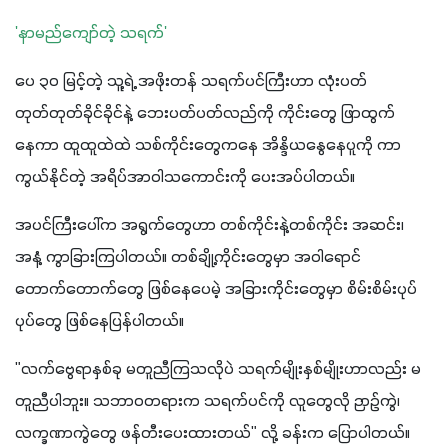
'နာမည်ကျော်တဲ့ သရက်'
ပေ ၃၀ မြင့်တဲ့ သူ့ရဲ့ အဖိုးတန် သရက်ပင်ကြီးဟာ လုံးပတ် 
တုတ်တုတ်ခိုင်ခိုင်နဲ့ ဘေးပတ်ပတ်လည်ကို ကိုင်းတွေ ဖြာထွက်
နေကာ ထူထူထဲထဲ သစ်ကိုင်းတွေကနေ အိန္ဒိယနွေနေပူကို ကာ
ကွယ်နိုင်တဲ့ အရိပ်အာဝါသကောင်းကို ပေးအပ်ပါတယ်။
အပင်ကြီးပေါ်က အရွက်တွေဟာ တစ်ကိုင်းနဲ့တစ်ကိုင်း အဆင်း၊ 
အနံ့ ကွာခြားကြပါတယ်။ တစ်ချို့ကိုင်းတွေမှာ အဝါရောင် 
တောက်တောက်တွေ ဖြစ်နေ‌ပေမဲ့ အခြားကိုင်းတွေမှာ စိမ်းစိမ်းပုပ်
ပုပ်တွေ ဖြစ်နေပြန်ပါတယ်။
"လက်ဗွေရာနှစ်ခု မတူညီကြသလိုပဲ သရက်မျိုးနှစ်မျိုးဟာလည်း မ
တူညီပါဘူး။ သဘာဝတရားက သရက်ပင်ကို လူတွေလို ဉာဉ်ကွဲ၊ 
လက္ခဏာကွဲတွေ ဖန်တီးပေးထားတယ်" လို့ ခန်းက ပြောပါတယ်။