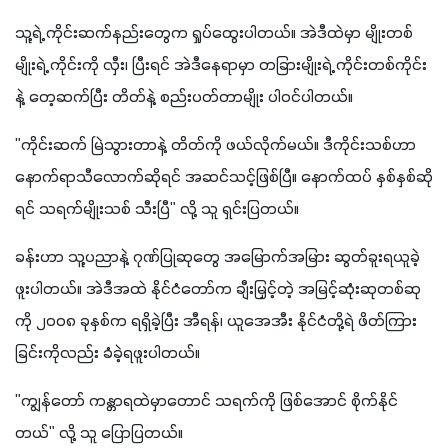
သူ့ရဲ့ ကိုင်းဆက်နည်းတွေက ရှုပ်ထွေးပါတယ်။ အဲဒီထဲမှာ မျိုးတစ်
မျိုးရဲ့ ကိုင်းကို လှီး၊ ပြီးရင် အဲဒီနေရာမှာ တခြားမျိုးရဲ့ ကိုင်းတစ်ကိုင်း
နဲ့ တေ့ဆက်ပြီး တိတ်နဲ့ စည်းပတ်တာမျိုး ပါဝင်ပါတယ်။
"ကိုင်းဆက် မြဲသွားတာနဲ့ တိတ်ကို ဖယ်လိုက်မယ်။ ဒီကိုင်းသစ်ဟာ 
နောက်ရာသီလောက်ဆိုရင် အဆင်သင့်ဖြစ်ပြီ။ နောက်ထပ် နှစ်နှစ်ဆို
ရင် သရက်မျိုးသစ် သီးပြီ" လို့ သူ ရှင်းပြတယ်။
ခန်းဟာ သူ့ပညာနဲ့ ဂုဏ်ပြုဆုတွေ အမြောက်အမြား ဆွတ်ခူးရယူခဲ့
ဖူးပါတယ်။ အဲဒီအထဲ နိုင်ငံတော်က ချီးမြှင့်တဲ့ အမြင့်ဆုံးဆုတစ်ဆု
ကို ၂၀၀၈ ခုနှစ်က ရရှိခဲ့ပြီး အီရန်၊ ယူအေအီး နိုင်ငံတို့ရဲ ဖိတ်ကြား
ခြင်းကိုလည်း ခံခဲ့ရဖူးပါတယ်။
"ကျွန်တော် ကန္တာရထဲမှာတောင် သရက်ကို ဖြစ်အောင် စိုက်နိုင်
တယ်" လို့ သူ ပြောပြတယ်။