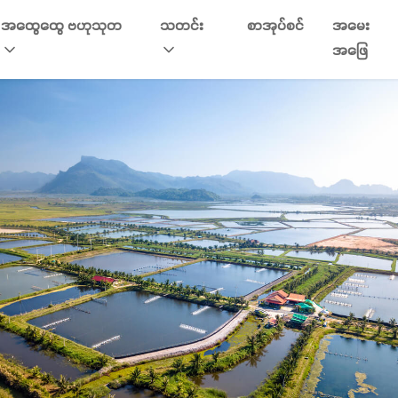
အထွေထွေ ဗဟုသုတ
သတင်း
စာအုပ်စင်
အမေး
အဖြေ