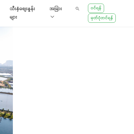
ဝင်ရန်
သီးနှံစျေးနှုန်း
အခြား
များ
မှတ်ပုံတင်ရန်