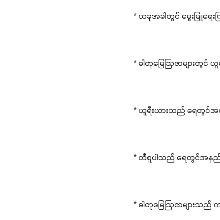
* ယခုအခါတွင် မွေးမြူရေ
* ဓါတုမြေဩဇာများတွင် ယူရီ
* ယူရီးယားသည် ရေတွင်အလ
* တီစူပါသည် ရေတွင်အနည်း