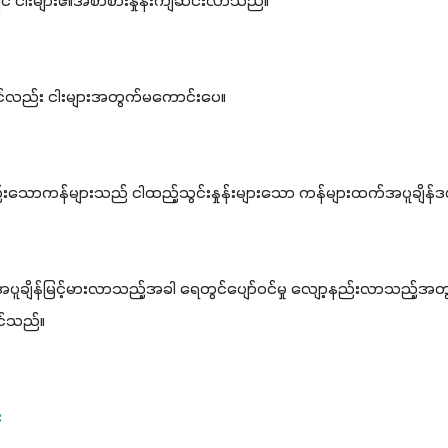
ှင် ငါးများ၏အစာစားနှုန်းကျဆင်းလာသည်။
င်လည်း ငါးများအတွက်မကောင်းပေ။
်းသောကန်များသည် ငါထည့်သွင်းနှုန်းများသော ကန်များထက်အပူချိန်ဒဏ်ကို
ူချိန်မြင့်မားလာသည့်အခါ ရေတွင်ပျော်၀င်မှု လျော့နည်းလာသည့်
ိုင်သည်။
း