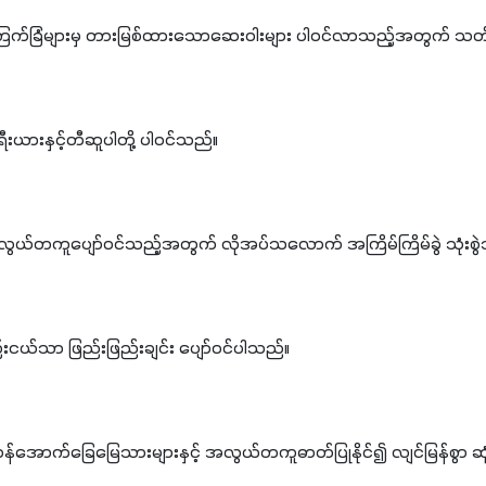
းကြက်ခြံများမှ တားမြစ်ထားသောဆေးဝါးများ ပါ၀င်လာသည့်အတွက် သ
းယားနှင့်တီဆူပါတို့ ပါ၀င်သည်။
ွယ်တကူပျော်၀င်သည့်အတွက် လိုအပ်သလောက် အကြိမ်ကြိမ်ခွဲ သုံးစွဲ
ငယ်သာ ဖြည်းဖြည်းချင်း ပျော်၀င်ပါသည်။
* ဓါတုမြေဩဇာများသည် ကန်အောက်‌ခြေမြေသားများနှင့် အလွယ်တကူဓာတ်ပြုနိုင်၍ လျင်မြန်စွာ 