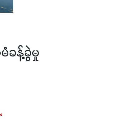
့်ခွဲမှု
ား