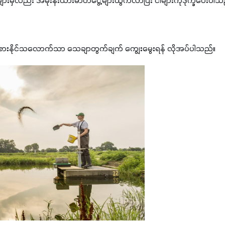
များမှလည်း အမိုးနီးယားဓာတ်ငွေ့များထွက်လာပြီး ငါများကိုဒုက္ခပေးပါသ
ျားစားနိုင်သလောက်သာ သေချာတွက်ချက် ကျွေးမွေးရန် လိုအပ်ပါသည်။