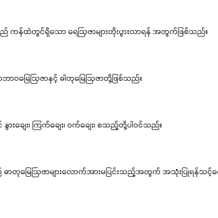
ည် ကန်ထဲတွင်ရှိသော ရေဩဇာများတိုးပွားလာရန် အတွက်ဖြစ်သည်။
။ သဘာ၀မြေဩဇာနှင့် ဓါတုမြေဩဇာတို့ဖြစ်သည်။
ွားချေး၊ ကြက်ချေး၊ ၀က်ချေး၊ စသည့်တို့ပါ၀င်သည်။
ာတုမြေဩဇာများလောက်အားမပြင်းသည့်အတွက် အသုံးပြုရန်သင့်လျှေ