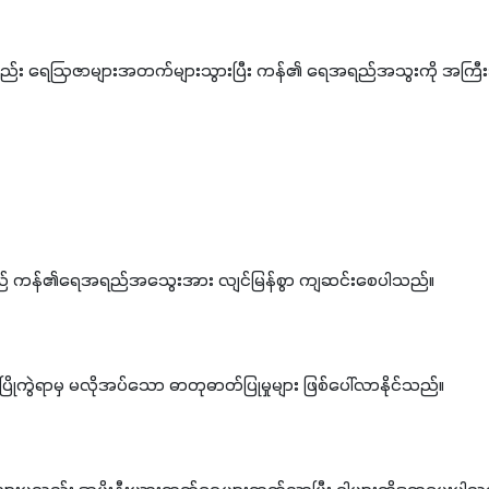
* အသုံးပြုမှုများသွားလျှင်လည်း ရေဩဇာများ
းသည် ကန်၏ရေအရည်အသွေးအား လျင်မြန်စွာ ကျဆင်းစေပါသည်။
ုကွဲရာမှ မလိုအပ်သော ဓာတုဓာတ်ပြုမှုများ ဖြစ်ပေါ်လာနိုင်သည်။