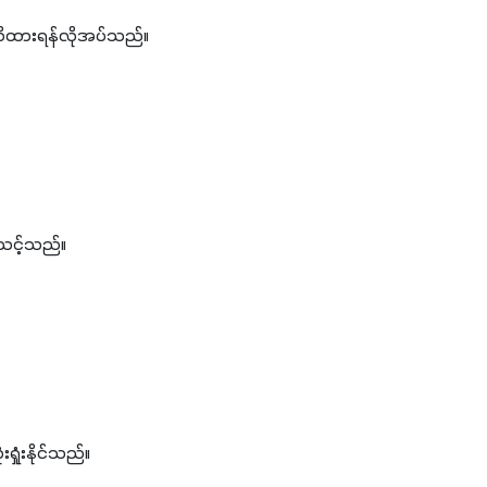
တိထားရန်လိုအပ်သည်။
သင့်သည်။
ဆုံးရှုံးနိုင်သည်။