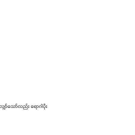
ာ်သော်လည်း ရောဂါပိုး