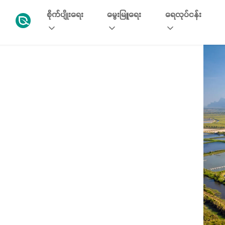
စိုက်ပျိုးရေး
မွေးမြူရေး
ရေလုပ်ငန်း