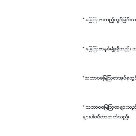
* မြေဩဇာထည့်သွင်ခြင်းသ
* မြေဩဇာနှစ်မျိုးရှိသည်
*သဘာ၀မြေဩဇာအုပ်စုတွင် န
* သဘာ၀မြေဩဇာများသည် ဓ
များပါ၀င်လာတတ်သည်။