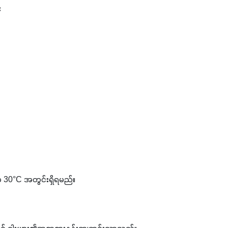
း
 30°C အတွင်းရှိရမည်။