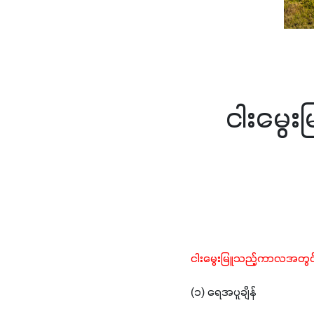
ငါးမွေး
ငါးမွေးမြူသည့်ကာလအတွင်
(၁) ရေအပူချိန်