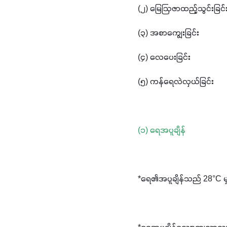
(၂) မြေဩဇာထည့်သွင်းခြင်
(၃) အစာကျွေးခြင်း
(၄) လေပေးခြင်း
(၅) ကန်ရေလဲလှယ်ခြင်း
(၁) ရေအပူချိန်
*ရေ၏အပူချိန်သည် 28°C မှ