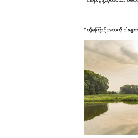
* ငါများစွန့်ထုတ်သော မစင်
* ထို့ကြောင့်အစာကို ငါးမ