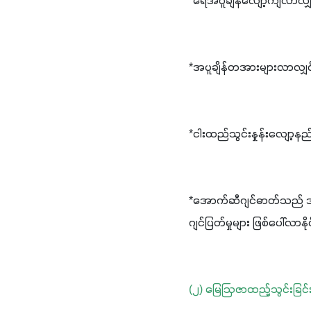
*ရေအပူချိန်လျော့ကျလာလျ
*အပူချိန်တအားများလာလျှ
*ငါးထည်သွင်းနှုန်းလျော့နည
*အောက်ဆီဂျင်ဓာတ်သည် အပ
ဂျင်ပြတ်မှုများ ဖြစ်ပေါ်လာန
(၂) မြေဩဇာထည့်သွင်းခြင်