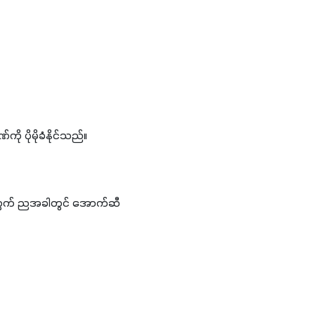
 ပိုမိုခံနိုင်သည်။
အတွက် ညအခါတွင် အောက်ဆီ