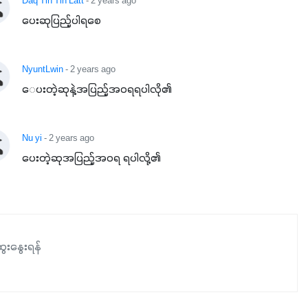
Daq Tin Tin Latt
- 2 years ago
အားလုံးမှာ အသုံးပြုနိုင်တယ်ဆိုတော့ တစ်မျိုးတည်းနဲ့ အားလုံး
ပေးဆုပြည့်ပါရစေ
ပါဖက်(perfect)မယ့် စမတ်သီးစုံနော် အရွေးမမှားတာသေချာပြီ
မလို့ အတွေးမများဘဲ သီးနှံတိုင်းကြီးထွားအောင် ဖန်းလင့်ရဲ့ #စ
NyuntLwin
- 2 years ago
မတ်သီးစုံကို သုံးကြပါစို့....
ေပးတဲ့ဆုနဲ့အပြည့်အဝရရပါလို၏
Nu yi
- 2 years ago
ပေးတဲ့ဆုအပြည့်အဝရ ရပါလို့၏
ေးနွေးရန်