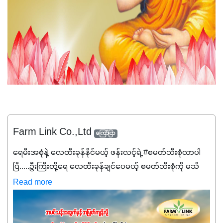
Farm Link Co.,Ltd
ကြော်ငြာ
ရေမီးအစုံနဲ့ လေထီးခုန်နိုင်မယ့် ဖန်းလင့်ရဲ့ #စမတ်သီးစုံလာပါ
ပြီ.....ဦးကြီးတို့ရေ ‌လေထီးခုန်ချင်ပေမယ့် စမတ်သီးစုံကို မသိ
သေးရင်တော့ ဒီစာလေးကို ဆက်ဖတ်‌ပေးပါ #စမတ်သီးစုံဆိုတာ
Read more
အပင်တိုင်းအတွက် အဓိကအာဟာရNPK (19:7:8)နဲ့ #ဟူးမစ်
အက်စစ်တို့ အချိုးကျ ပေါင်းစပ်ထားတဲ့ ကွန်ပေါင်း
ဓာတ်မြေဩဇာဖြစ်ပါတယ်။ အဓိကအကျိုးကျေးဇူးတွေအနေနဲ့