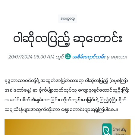
အထွေထွေ
ဝါဆိုလပြည့် ဆုတောင်း
20/07/2024 06:00 AM တွင်
အစိမ်းရောင်လမ်း
မှ ရေးသား
ဗုဒ္ဓဘာသာဝင်တို့ရဲ့ အထွတ်အမြတ်ထားရာ ဝါဆိုလပြည့် (ဓမ္မစကြာ
အခါတော်နေ့) မှာ စိုက်ပျိုးထုတ်လုပ်သူ ကျေးဇူးရှင်တောင်သူဦးကြီး
အပေါင်း စိတ်၏ချမ်းသာခြင်း၊ ကိုယ်ကျန်းမာခြင်းနဲ့ ပြည့်စုံပြီး စိုက်
သမျှသီးနှံများအထွက်တိုးကာ ဈေးကောင်းများရရှိကြပါစေ..။