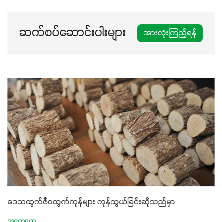
ဆက်စပ်ဆောင်းပါးများ
အားလုံးကြည့်ရန်
ဒေသထွက်ဇီဝထွက်ကုန်များ ကုန်သွယ်ခြင်းဆိုသည်မှာ
အထွေထွေ