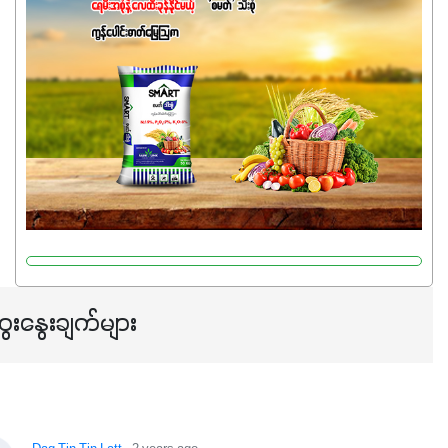
ကတော့ နိုက်ထရိုဂျင် 19%ပါဝင်တဲ့အတွက် ကလိုရိုဖီးလ်ဖွဲ့စည်း
မှုကို အားပေးကာ သီးနှံပင်များ၏အရွက်များစိမ်းလန်းသန်စွမ်း
ပြီး အစာချက်လုပ်မှုအားကောင်းစေပါတယ်။ အပင်၏ပင်ပိုင်း
ကြီးထွားမှုကို တိုးမြင့်စေကာ အပင်သန်၍ အကြီးမြန်စေပါတယ်။
သင့်တော်တဲ့ Phosphorus 7%ပါဝင်မှုကြောင့် အပင်ရဲ့ အမြစ်
ဖွဲ့စည်းတည်ဆောက်မှုကို ပို၍သန်မာလာအောင် အားပေးပါ
တယ်။ ဒါ့အပြင် ပန်းပွင့်ခြင်း၊အသီးသီးခြင်း၊အစေ့တည်ခြင်း
လုပ်ငန်းစဉ်များကိုလည်း အားပေးပါတယ်။ လုံလောက်တဲ့
Potassium 8%က အပင်ရဲ့ ရောဂါဒဏ်၊ရာသီဥတုဒဏ်ခံနိုင်ရည်
ရှိမှုကို မြင့်တက်စေပြီး အသီးအရည်အသွေး၊ အရွယ်အစားနဲ့
အရသာ ပိုမိုကောင်းမွန်စေဖို့အတွက် လိုအပ်တဲ့အာဟာရဓာတ်
ေးနွေးချက်များ
ဖြစ်ပါတယ်။ ဟူးမစ်အက်စစ်ပါဝင်ပေါင်းစပ်ထားတဲ့အတွက်
အာဟာရဓာတ်စုပ်ယူမှုကောင်းမွန်လာခြင်း၊မြေဆီလွှာဖွဲ့စည်းပုံ
နှင့်ရေထိန်းနိုင်စွမ်းအားကောင်းလာခြင်းအပါအဝင်
အကျိုးကျေးဇူးများစွာကိုရရှိစေမှာဖြစ်ပါတယ်။ စပါးအပါအဝင်
နှံစားသီးနှံများ၊ပဲအမျိုးမျိုး၊ဟင်းသီးဟင်းရွက်နဲ့ ဥယျာဉ်ခြံသီးနှံ