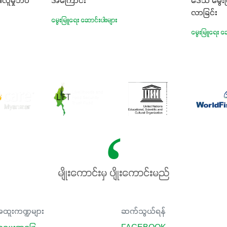
၏လူမှုဘဝ
အကြောင်း
ဒေသ မွေးမ
လာခြင်း
မွေးမြူရေး ဆောင်းပါးများ
မွေးမြူရေး ဆေ
မျိုးကောင်းမှ ပျိုးကောင်းမည်
ထူးကဏ္ဍများ
ဆက်သွယ်ရန်