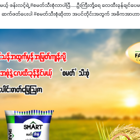
င်မယ့် ဖန်းလင့်ရဲ့ #စမတ်သီးစုံလာပါပြီ.....ဦးကြီးတို့ရေ ‌လေထီးခုန်ချင်ပေ
 ဆက်ဖတ်‌ပေးပါ #စမတ်သီးစုံဆိုတာ အပင်တိုင်းအတွက် အဓိကအာဟာရN
ျ ပေါင်းစပ်ထားတဲ့ ကွန်ပေါင်းဓာတ်မြေဩဇာဖြစ်ပါတယ်။ အဓိကအကျိုး
့အတွက် ကလိုရိုဖီးလ်ဖွဲ့စည်းမှုကို အားပေးကာ သီးနှံပင်များ၏အရွက်များ
ပါတယ်။ အပင်၏ပင်ပိုင်းကြီးထွားမှုကို တိုးမြင့်စေကာ အပင်သန်၍ အကြ
 7%ပါဝင်မှုကြောင့် အပင်ရဲ့ အမြစ်ဖွဲ့စည်းတည်ဆောက်မှုကို ပို၍သန
ခြင်း၊အသီးသီးခြင်း၊အစေ့တည်ခြင်းလုပ်ငန်းစဉ်များကိုလည်း အားပေးပါတ
ရောဂါဒဏ်၊ရာသီဥတုဒဏ်ခံနိုင်ရည်ရှိမှုကို မြင့်တက်စေပြီး အသီးအရ
စေဖို့အတွက် လိုအပ်တဲ့အာဟာရဓာတ်ဖြစ်ပါတယ်။ ဟူးမစ်အက်စစ်ပါဝင်ပေ
မွန်လာခြင်း၊မြေဆီလွှာဖွဲ့စည်းပုံနှင့်ရေထိန်းနိုင်စွမ်းအားကောင်းလာ
ှိစေမှာဖြစ်ပါတယ်။ စပါးအပါအဝင် နှံစားသီးနှံများ၊ပဲအမျိုးမျိုး၊ဟင်းသီးဟင
်တယ်ဆိုတော့ တစ်မျိုးတည်းနဲ့ အားလုံးပါဖက်(perfect)မယ့် စမတ်သီးစုံန
ိုင်းကြီးထွားအောင် ဖန်းလင့်ရဲ့ #စမတ်သီးစုံကို သုံးကြပါစို့....