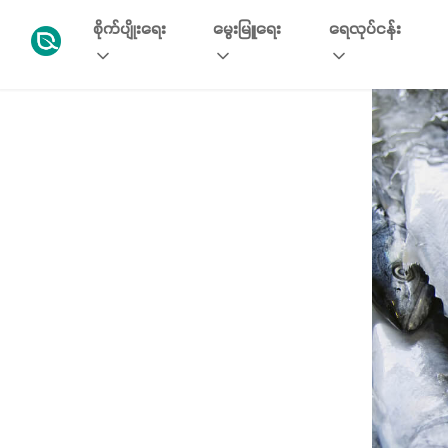
စိုက်ပျိုးရေး
မွေးမြူရေး
ရေလုပ်ငန်း