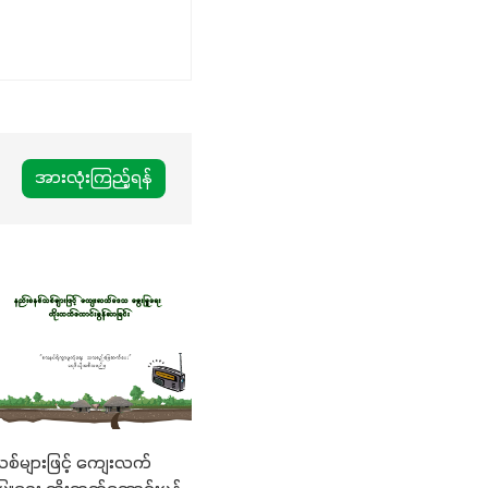
အားလုံးကြည့်ရန်
စ်များဖြင့် ကျေးလက်