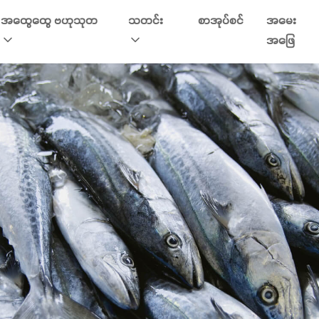
အထွေထွေ ဗဟုသုတ
သတင်း
စာအုပ်စင်
အမေး
အဖြေ