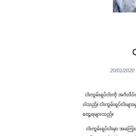
20/01/2020 
  ငါးကွမ်းရှပ်ငါးကို အင်္ဂ
ပါသည်။ ငါးကွမ်းရှပ်ငါးမျာ
တွေ့ရများသည်။
   ငါးကွမ်းရှပ်ငါးမှာ အကြ