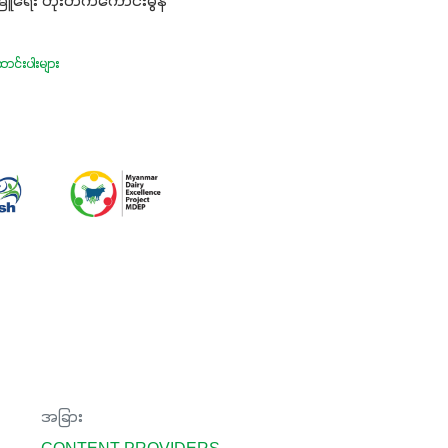
ြူရေး တိုးတက်ကောင်းမွန်
ာင်းပါးများ
အခြား