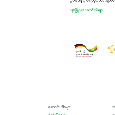
ဥပဒေနှင့် ရေလုပ်သားများ
မွေးမြူရေး ဆောင်းပါးများ
ဆောင်းပါးများ
အ