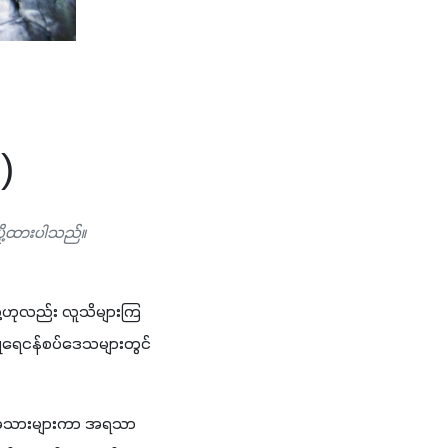
)
ပို့ထားပါသည်။
းညို့ဟုလည်း လူသိများကြ
ျိုရေငန်စပ်ဒေသများတွင် 
းပြီး အသားများကာ အရသာ