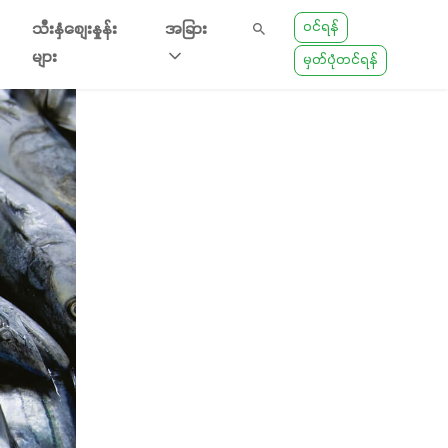
ဝင်ရန်
သီးနှံစျေးနှုန်း
အခြား
များ
မှတ်ပုံတင်ရန်