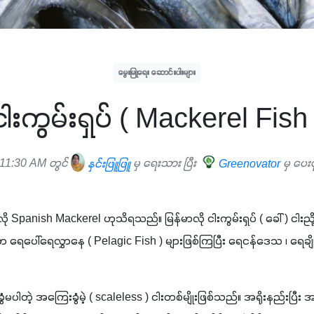
မွေးမြူရေး ဆောင်းပါးများ
ငါးကွမ်းရှပ် ( Mackerel Fish 
11:30 AM တွင်
နှင်းဖြူဖြူ
မှ ရေးသား ပြီး
Greenovator
မှ ပေး
လိပ်လို Spanish Mackerel ဟုသိရသည်။ မြန်မာလို ငါးကွမ်းရှပ် ( ခေါ် ) ငါ
းမှာ ရေပေါ်ရေလွှာနေ ( Pelagic Fish ) များဖြစ်ကြပြီး ရေငန်ဒေသ ၊ ရေခ
ေးခွံမပါတဲ့ အကြေးခွံမဲ့ ( scaleless ) ငါးတစ်မျိုးဖြစ်သည်။ အရိုးနည်