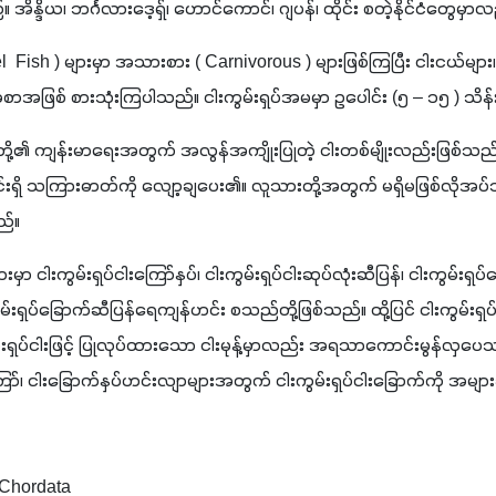
အိန္ဒိယ၊ ဘင်္ဂလားဒေ့ရှ်၊ ဟောင်ကောင်၊ ဂျပန်၊ ထိုင်း စတဲ့နိုင်ငံတွေမှာ
rel  Fish ) များမှာ အသားစား ( Carnivorous ) များဖြစ်ကြပြီး ငါးငယ်များ၊ 
ာအဖြစ် စားသုံးကြပါသည်။ ငါးကွမ်းရှပ်အမမှာ ဥပေါင်း (၅ – ၁၅ ) သိန်
ားတို့၏ ကျန်းမာရေးအတွက် အလွန်အကျိုးပြုတဲ့ ငါးတစ်မျိုးလည်းဖြစ်သည်။ င
်းရှိ သကြားဓာတ်ကို လျော့ချပေး၏။ လူသားတို့အတွက် မရှိမဖြစ်လိုအပ်သ
ည်။
ားမှာ ငါးကွမ်းရှပ်ငါးကြော်နှပ်၊ ငါးကွမ်းရှပ်ငါးဆုပ်လုံးဆီပြန်၊ ငါးကွမ်းရှ
ကွမ်းရှပ်ခြောက်ဆီပြန်ရေကျန်ဟင်း စသည်တို့ဖြစ်သည်။ ထို့ပြင် ငါးကွမ်းရှပ
ရှပ်ငါးဖြင့် ပြုလုပ်ထားသော ငါးမုန့်မှာလည်း အရသာကောင်းမွန်လှပေ
်၊ ငါးခြောက်နှပ်ဟင်းလျာများအတွက် ငါးကွမ်းရှပ်ငါးခြောက်ကို အမျာ
 - Chordata