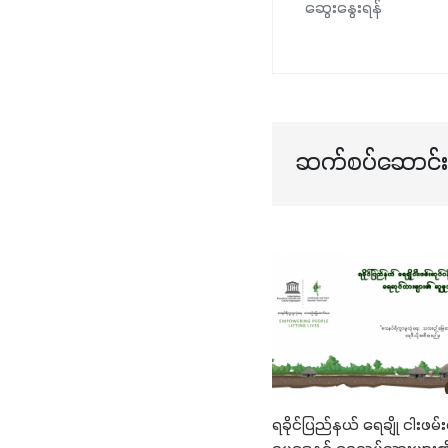
ဆွေးနွေးရန်
ဆက်စပ်ဆောင်းပ
ရခိုင်ပြည်နယ် ရေချို ငါးဖမ်း