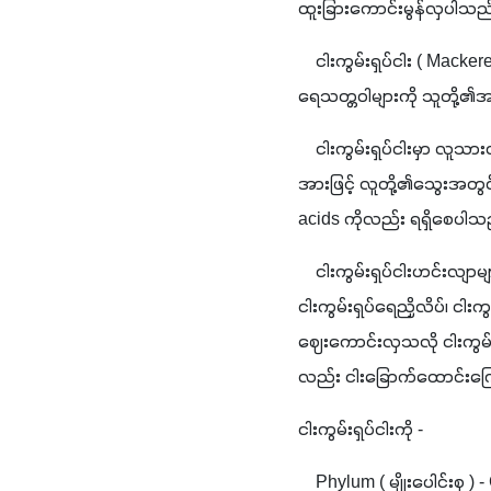
ထူးခြားကောင်းမွန်လှပါသည်။ 
    ငါးကွမ်းရှပ်ငါး ( Macke
ရေသတ္တဝါများကို သူတို့၏အစ
    ငါးကွမ်းရှပ်ငါးမှာ လူသ
အားဖြင့် လူတို့၏သွေးအတွင
acids ကိုလည်း ရရှိစေပါသ
    ငါးကွမ်းရှပ်ငါးဟင်းလျာမျ
ငါးကွမ်းရှပ်ရေညှိလိပ်၊ ငါး
ဈေးကောင်းလှသလို ငါးကွမ်း
လည်း ငါးခြောက်ထောင်းကြော
ငါးကွမ်းရှပ်ငါးကို -
    Phylum ( မျိုးပေါင်းစု )