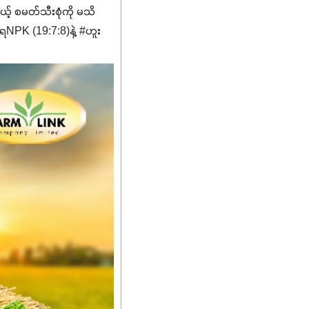
မယ့် စမတ်သီးစုံကို မသိ
PK (19:7:8)နဲ့ #ဟူး
ကျေးဇူးတွေအနေနဲ့ကတော့
စိမ်းလန်းသန်စွမ်းပြီး အစာ
ီးမြန်စေပါတယ်။
်မာလာအောင် အားပေးပါ
ယ်။ လုံလောက်တဲ့
ည်အသွေး၊ အရွယ်အစားနဲ့
ါင်းစပ်ထားတဲ့အတွက်
ခြင်းအပါအဝင်
်းရွက်နဲ့ ဥယျာဉ်ခြံသီးနှံ
ော် အရွေးမမှားတာသေချာပြီ