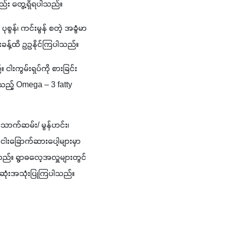
လည်း တွေ့ရှိရပါသည်။
ပုစွန်၊ ကင်းမွန် စတဲ့ အခွံမာ
းခန့်ထိ ဥဥနိုင်ကြပါသည်။
ါးကွမ်းရှပ်ကို စားခြင်း
ည့် Omega – 3 fatty 
ပ်သောက်ဆမ်း/ မွန်ဟင်း၊ 
်ငါးခြောက်ဆားပေါ့များမှာ 
သည်။ ရွာဓလေ့အလှူများတွင်
းဆုံးအသုံးပြုကြပါသည်။