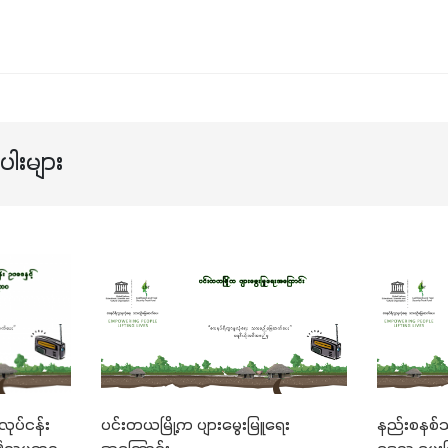
ါးများ
လုပ်ငန်း
ပင်းတယမြို့က ပျားမွေးမြူရေး
နည်းစနစ်သ