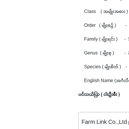
     Class    ( အမျိုးအစား )
     Order   ( မျိုးစဥ် )     
     Family ( မျိုးရင်း )    
     Genus  ( မျိုးစု )         -  
     Species ( မျိုးစိတ် )    - 
     English Name (အင်္ဂ
ပင်လယ်ပြာ ( ငါးဦးစီး )
Farm Link Co.,Ltd