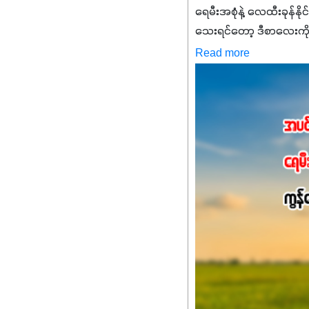
ရေမီးအစုံနဲ့ လေထီးခုန်နို
သေးရင်တော့ ဒီစာလေးကို
မစ်အက်စစ်တို့ အချိုးက
Read more
နိုက်ထရိုဂျင် 19%ပါဝင်တဲ
ချက်လုပ်မှုအားကောင်းစေ
သင့်တော်တဲ့ Phosphorus
တယ်။ ဒါ့အပြင် ပန်းပွင့်
Potassium 8%က အပင်ရဲ့ 
အရသာ ပိုမိုကောင်းမွန်
အာဟာရဓာတ်စုပ်ယူမှုကောင်း
အကျိုးကျေးဇူးများစွာကိုရရ
အားလုံးမှာ အသုံးပြုနိုင
မလို့ အတွေးမများဘဲ သီးနှံတ