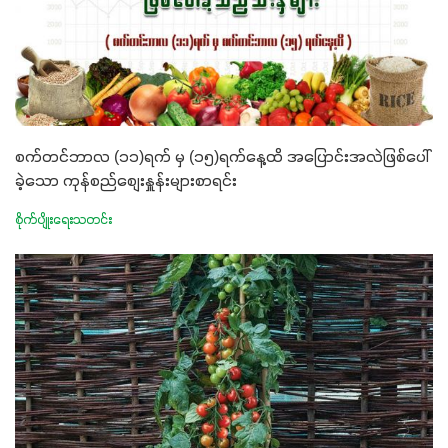
စက်တင်ဘာလ (၁၁)ရက် မှ (၁၅)ရက်နေ့ထိ အပြောင်းအလဲဖြစ်ပေါ်
ခဲ့သော ကုန်စည်စျေးနှူန်းများစာရင်း
စိုက်ပျိုးရေးသတင်း