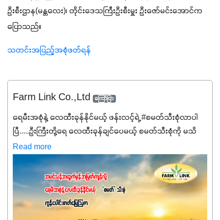
ဦးစီးဌာန(မန္တလေး)၊ တိုင်းဒေသကြီးဦးစီးမှူး ဦးဇော်မင်းအောင်က 
ပြောသည်။ 
သတင်းအပြည့်အစုံဖတ်ရန်
Farm Link Co.,Ltd
ကြော်ငြာ
ရေမီးအစုံနဲ့ လေထီးခုန်နိုင်မယ့် ဖန်းလင့်ရဲ့ #စမတ်သီးစုံလာပါ
ပြီ.....ဦးကြီးတို့ရေ ‌လေထီးခုန်ချင်ပေမယ့် စမတ်သီးစုံကို မသိ
သေးရင်တော့ ဒီစာလေးကို ဆက်ဖတ်‌ပေးပါ #စမတ်သီးစုံဆိုတာ
Read more
အပင်တိုင်းအတွက် အဓိကအာဟာရNPK (19:7:8)နဲ့ #ဟူးမစ်
အက်စစ်တို့ အချိုးကျ ပေါင်းစပ်ထားတဲ့ ကွန်ပေါင်း
ဓာတ်မြေဩဇာဖြစ်ပါတယ်။ အဓိကအကျိုးကျေးဇူးတွေအနေနဲ့
ကတော့ နိုက်ထရိုဂျင် 19%ပါဝင်တဲ့အတွက် ကလိုရိုဖီးလ်ဖွဲ့စည်း
မှုကို အားပေးကာ သီးနှံပင်များ၏အရွက်များစိမ်းလန်းသန်စွမ်း