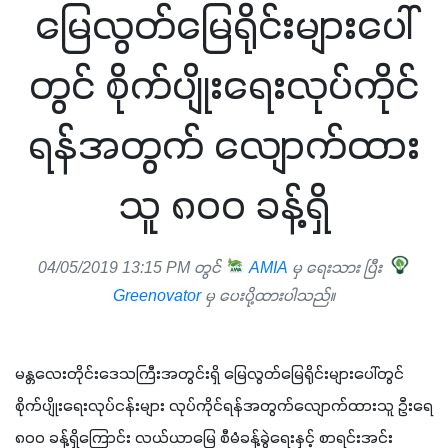
မြေလွတ်မြေရိုင်းများပေါ်
တွင် စိုက်ပျိုးရေးလုပ်ကိုင်
ရန်အတွက် လျောက်ထား
သူ ၈၀၀ ခန့်ရှိ
04/05/2019 13:15 PM တွင်
AMIA
မှ ရေးသား ပြီး
Greenovator
မှ ပေးပို့ထားပါသည်။
မန္တလေးတိုင်းဒေသကြီးအတွင်းရှိ မြေလွတ်မြေရိုင်းများပေါ်တွင် 
စိုက်ပျိုးရေးလုပ်ငန်းများ လုပ်ကိုင်ရန်အတွက်လျောက်ထားသူ ဦးရေ 
၈၀၀ ခန့်ရှိကြောင်း လယ်ယာမြေ စီမံခန့်ခွဲရေးနှင့် စာရင်းအင်း