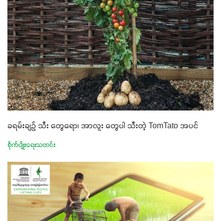
ခရမ်းချဉ် သီး တွေရော၊ အာလူး တွေပါ သီးတဲ့ TomTato အပင်
စိုက်ပျိုးရေးသတင်း