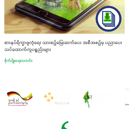
စားနပ်ရိက္ခာဖူလုံရေး သားစဉ်မြေးဆက်ပေး အစီအစဉ်မှ ပညာပေး
သင်ထောက်ကူပစ္စည်းများ
စိုက်ပျိုးရေးသတင်း