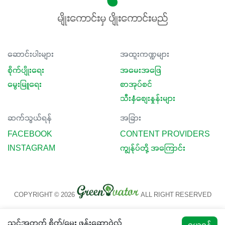
မျိုးကောင်းမှ ပျိုးကောင်းမည်
ဆောင်းပါးများ
အထူးကဏ္ဍများ
စိုက်ပျိုးရေး
အမေးအဖြေ
မွေးမြူရေး
စာအုပ်စင်
သီးနှံစျေးနှုန်းများ
ဆက်သွယ်ရန်
အခြား
FACEBOOK
CONTENT PROVIDERS
INSTAGRAM
ကျွန်ုပ်တို့ အကြောင်း
COPYRIGHT © 2026
ALL RIGHT RESERVED
သင့်အတွက် စိုက်/မွေး ဖုန်းဆော့ဝဲလ်