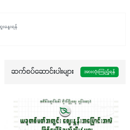
မလို့ အတွေးမများဘဲ သီးနှံတိုင်းကြီးထွားအောင် ဖန်းလင့်ရဲ့ #စ
မတ်သီးစုံကို သုံးကြပါစို့....
ေးနွေးရန်
ဆက်စပ်ဆောင်းပါးများ
အားလုံးကြည့်ရန်