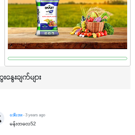
ပြီး အစာချက်လုပ်မှုအားကောင်းစေပါတယ်။ အပင်၏ပင်ပိုင်း
ကြီးထွားမှုကို တိုးမြင့်စေကာ အပင်သန်၍ အကြီးမြန်စေပါတယ်။
သင့်တော်တဲ့ Phosphorus 7%ပါဝင်မှုကြောင့် အပင်ရဲ့ အမြစ်
ဖွဲ့စည်းတည်ဆောက်မှုကို ပို၍သန်မာလာအောင် အားပေးပါ
တယ်။ ဒါ့အပြင် ပန်းပွင့်ခြင်း၊အသီးသီးခြင်း၊အစေ့တည်ခြင်း
လုပ်ငန်းစဉ်များကိုလည်း အားပေးပါတယ်။ လုံလောက်တဲ့
Potassium 8%က အပင်ရဲ့ ရောဂါဒဏ်၊ရာသီဥတုဒဏ်ခံနိုင်ရည်
ရှိမှုကို မြင့်တက်စေပြီး အသီးအရည်အသွေး၊ အရွယ်အစားနဲ့
အရသာ ပိုမိုကောင်းမွန်စေဖို့အတွက် လိုအပ်တဲ့အာဟာရဓာတ်
ေးနွေးချက်များ
ဖြစ်ပါတယ်။ ဟူးမစ်အက်စစ်ပါဝင်ပေါင်းစပ်ထားတဲ့အတွက်
အာဟာရဓာတ်စုပ်ယူမှုကောင်းမွန်လာခြင်း၊မြေဆီလွှာဖွဲ့စည်းပုံ
နှင့်ရေထိန်းနိုင်စွမ်းအားကောင်းလာခြင်းအပါအဝင်
အကျိုးကျေးဇူးများစွာကိုရရှိစေမှာဖြစ်ပါတယ်။ စပါးအပါအဝင်
နှံစားသီးနှံများ၊ပဲအမျိုးမျိုး၊ဟင်းသီးဟင်းရွက်နဲ့ ဥယျာဉ်ခြံသီးနှံ
ဒေါ်အေး
- 3 years ago
အားလုံးမှာ အသုံးပြုနိုင်တယ်ဆိုတော့ တစ်မျိုးတည်းနဲ့ အားလုံး
မန်းတလေ52
ပါဖက်(perfect)မယ့် စမတ်သီးစုံနော် အရွေးမမှားတာသေချာပြီ