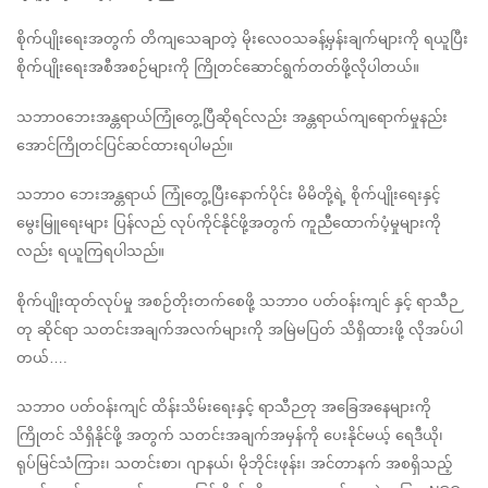
စိုက်ပျိုးရေးအတွက် တိကျသေချာတဲ့ မိုးလေဝသခန့်မှန်းချက်များကို ရယူပြီး 
စိုက်ပျိုးရေးအစီအစဉ်များကို ကြိုတင်ဆောင်ရွက်တတ်ဖို့လိုပါတယ်။
သဘာဝဘေးအန္တရာယ်ကြုံတွေ့ပြီဆိုရင်လည်း အန္တရာယ်ကျရောက်မှုနည်း
အောင်ကြိုတင်ပြင်ဆင်ထားရပါမည်။
သဘာဝ ဘေးအန္တရာယ် ကြုံတွေ့ပြီးနောက်ပိုင်း မိမိတို့ရဲ့ စိုက်ပျိုးရေးနှင့်
မွေးမြူရေးများ ပြန်လည် လုပ်ကိုင်နိုင်ဖို့အတွက် ကူညီထောက်ပံ့မှုများကို
လည်း ရယူကြရပါသည်။
စိုက်ပျိုးထုတ်လုပ်မှု အစဉ်တိုးတက်စေဖို့ သဘာဝ ပတ်ဝန်းကျင် နှင့် ရာသီဉ
တု ဆိုင်ရာ သတင်းအချက်အလက်များကို အမြဲမပြတ် သိရှိထားဖို့ လိုအပ်ပါ
တယ်….
သဘာဝ ပတ်ဝန်းကျင် ထိန်းသိမ်းရေးနှင့် ရာသီဉတု အခြေအနေများကို 
ကြိုတင် သိရှိနိုင်ဖို့ အတွက် သတင်းအချက်အမှန်ကို ပေးနိုင်မယ့် ရေဒီယို၊ 
ရုပ်မြင်သံကြား၊ သတင်းစာ၊ ဂျာနယ်၊ မိုဘိုင်းဖုန်း၊ အင်တာနက် အစရှိသည့် 