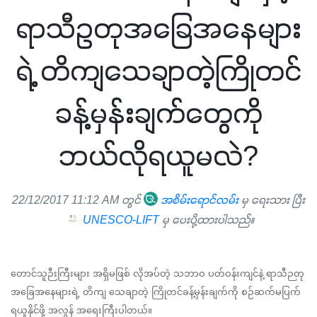
ရာသီဥတုအခြေအနေများ
ရဲ့ တိကျသေချာတဲ့ကြိုတင်
ခန့်မှန်းချက်တွေကို
ဘယ်လိုရယူမလဲ?
22/12/2017 11:12 AM တွင်
အစိမ်းရောင်လမ်း
မှ ရေးသား ပြီး
UNESCO-LIFT
မှ ပေးပို့ထားပါသည်။
တောင်သူဉီးကြီးများ အရှိမဖြစ် လိုအပ်တဲ့ သဘာဝ ပတ်ဝန်းကျင်နဲ့ ရာသီဉတု 
အခြေအနေများရဲ့ တိကျ သေချာတဲ့ ကြိုတင်ခန့်မှန်းချက်ကို စဉ်ဆက်မပြက် 
ရယူနိုင်ဖို့ အလွန် အရေးကြီးပါတယ်။