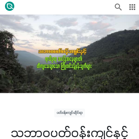
ပတ်ဝန်းကျင်ဆိုင်ရာ
သဘာဝပတ်ဝန်းကျင်နှင့်