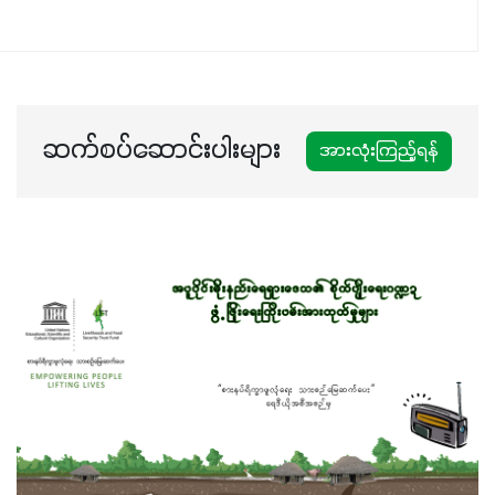
ပါဖက်(perfect)မယ့် စမတ်သီးစုံနော် အရွေးမမှားတာသေချာပြီ
မလို့ အတွေးမများဘဲ သီးနှံတိုင်းကြီးထွားအောင် ဖန်းလင့်ရဲ့ #စ
မတ်သီးစုံကို သုံးကြပါစို့....
ဆက်စပ်ဆောင်းပါးများ
အားလုံးကြည့်ရန်