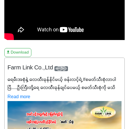
Download
Farm Link Co.,Ltd
ကြော်ငြာ
ရေမီးအစုံနဲ့ လေထီးခုန်နိုင်မယ့် ဖန်းလင့်ရဲ့ #စမတ်သီးစုံလာပါ
ပြီ.....ဦးကြီးတို့ရေ ‌လေထီးခုန်ချင်ပေမယ့် စမတ်သီးစုံကို မသိ
သေးရင်တော့ ဒီစာလေးကို ဆက်ဖတ်‌ပေးပါ #စမတ်သီးစုံဆိုတာ
Read more
အပင်တိုင်းအတွက် အဓိကအာဟာရNPK (19:7:8)နဲ့ #ဟူးမစ်
အက်စစ်တို့ အချိုးကျ ပေါင်းစပ်ထားတဲ့ ကွန်ပေါင်း
ဓာတ်မြေဩဇာဖြစ်ပါတယ်။ အဓိကအကျိုးကျေးဇူးတွေအနေနဲ့
ကတော့ နိုက်ထရိုဂျင် 19%ပါဝင်တဲ့အတွက် ကလိုရိုဖီးလ်ဖွဲ့စည်း