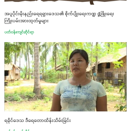
အပူပိုင်းမိုးနည်းရေရရှားဒေသ၏ စိုက်ပျိုးရေးကဏ္ဍ ဖွံ့ဖြိုးရေး
ကြိုးပမ်းအားထုတ်မှုများ
ပတ်ဝန်းကျင်ဆိုင်ရာ
ရခိုင်ဒေသ ဒီရေတောထိန်းသိမ်းခြင်း