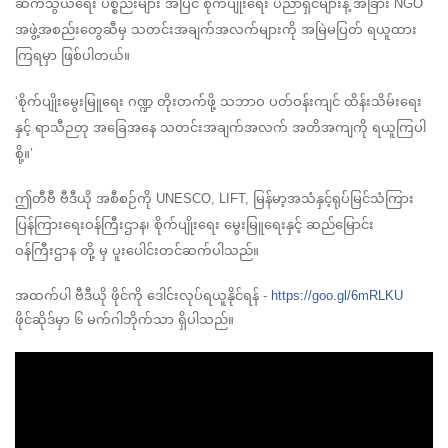
ဆက်သွယ်ရေး ပစ္စည်းများ အပြင် စိုက်ပျိုးရေး ပညာရှင်များနဲ့ အခြား NGO 
အဖွဲ့အစည်းတွေဆီမှ သတင်းအချက်အလက်များကို အမြဲမပြတ် ရယူထား
ကြရမှာ ဖြစ်ပါတယ်။
‘စိုက်ပျိုးမွေးမြူရေး ဂဏ္ဍ တိုးတက်ဖို့ သဘာဝ ပတ်ဝန်းကျင် ထိန်းသိမ်းရေး
နှင့် ရာသီဉတု အခြေအနေ သတင်းအချက်အလက် အတိအကျကို ရယူကြပါ
စို့။’
ဤတီဗီ ဗီဒီယို အစီစဉ်ကို UNESCO, LIFT, မြန်မာ့အသံနှင့်ရုပ်မြင်သံကြား 
ပြန်ကြားရေးဝန်ကြီးဌာန၊ စိုက်ပျိုးရေး မွေးမြူရေးနှင့် ဆည်မြောင်း
ဝန်ကြီးဌာန တို့ မှ ပူးပေါင်းတင်ဆက်ပါသည်။
အထက်ပါ ဗီဒီယို ဖိုင်ကို ဒေါင်းလုပ်ရယူနိုင်ရန် -
https://goo.gl/6mRLKU
ဖိုင်ဆိုဒ်မှာ ၆ မက်ဂါဘိုက်သာ ရှိပါသည်။