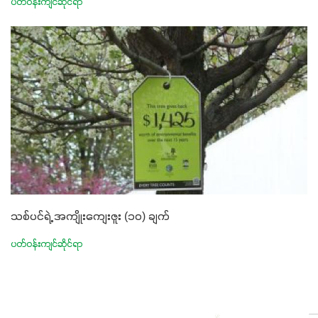
ပတ်ဝန်းကျင်ဆိုင်ရာ
သစ်ပင်ရဲ့ အကျိုးကျေးဇူး (၁၀) ချက်
ပတ်ဝန်းကျင်ဆိုင်ရာ