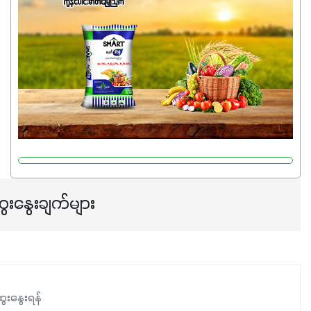
မှုကို အားပေးကာ သီးနှံပင်များ၏အရွက်များစိမ်းလန်းသန်စွမ်း
ပြီး အစာချက်လုပ်မှုအားကောင်းစေပါတယ်။ အပင်၏ပင်ပိုင်း
ကြီးထွားမှုကို တိုးမြင့်စေကာ အပင်သန်၍ အကြီးမြန်စေပါတယ်။
သင့်တော်တဲ့ Phosphorus 7%ပါဝင်မှုကြောင့် အပင်ရဲ့ အမြစ်
ဖွဲ့စည်းတည်ဆောက်မှုကို ပို၍သန်မာလာအောင် အားပေးပါ
တယ်။ ဒါ့အပြင် ပန်းပွင့်ခြင်း၊အသီးသီးခြင်း၊အစေ့တည်ခြင်း
လုပ်ငန်းစဉ်များကိုလည်း အားပေးပါတယ်။ လုံလောက်တဲ့
Potassium 8%က အပင်ရဲ့ ရောဂါဒဏ်၊ရာသီဥတုဒဏ်ခံနိုင်ရည်
ရှိမှုကို မြင့်တက်စေပြီး အသီးအရည်အသွေး၊ အရွယ်အစားနဲ့
အရသာ ပိုမိုကောင်းမွန်စေဖို့အတွက် လိုအပ်တဲ့အာဟာရဓာတ်
ေးနွေးချက်များ
ဖြစ်ပါတယ်။ ဟူးမစ်အက်စစ်ပါဝင်ပေါင်းစပ်ထားတဲ့အတွက်
အာဟာရဓာတ်စုပ်ယူမှုကောင်းမွန်လာခြင်း၊မြေဆီလွှာဖွဲ့စည်းပုံ
နှင့်ရေထိန်းနိုင်စွမ်းအားကောင်းလာခြင်းအပါအဝင်
အကျိုးကျေးဇူးများစွာကိုရရှိစေမှာဖြစ်ပါတယ်။ စပါးအပါအဝင်
နှံစားသီးနှံများ၊ပဲအမျိုးမျိုး၊ဟင်းသီးဟင်းရွက်နဲ့ ဥယျာဉ်ခြံသီးနှံ
ေးနွေးရန်
အားလုံးမှာ အသုံးပြုနိုင်တယ်ဆိုတော့ တစ်မျိုးတည်းနဲ့ အားလုံး