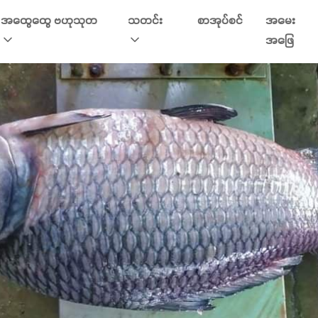
အထွေထွေ ဗဟုသုတ
သတင်း
စာအုပ်စင်
အမေး
အဖြေ