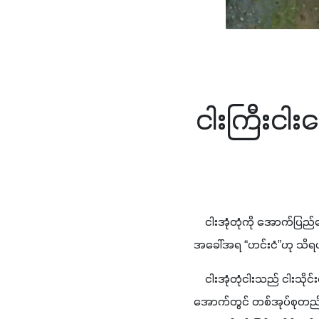
ငါးကြီးငါးက
    ငါးအုံတုံကို အောက်ပြ
အခေါ်အရ “ဟင်းငံ”ဟု သိရပါ
    ငါးအုံတုံငါးသည် ငါးသိုင်း
အောက်တွင် တစ်အုပ်စုတည်းပါ