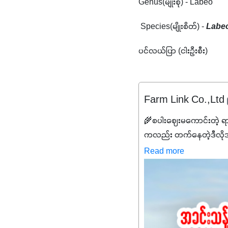
Genus(မျိုးစု) - Labeo
 Species(မျိုးစိတ်) - 
Labe
ပင်လယ်ပြာ (ငါးဦးစီး)
Farm Link Co.,Ltd
🌾စပါးဈေးမကောင်းတဲ့ ရ
ကလည်း တက်နေတဲ့ဒီလိုအချိန်
✔️ဒါကြောင့် ကိုယ်သုံးသမ
Read more
သင့်ပါတယ်။