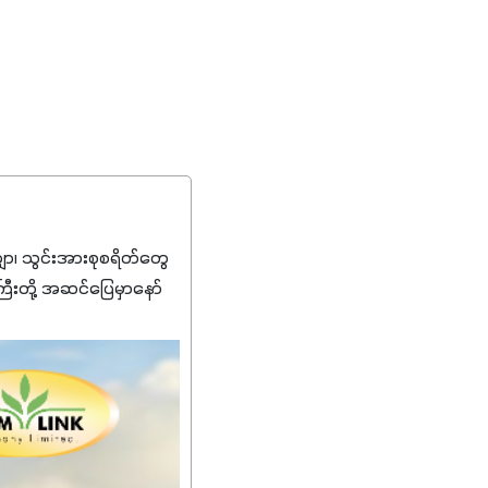
၊ သွင်းအားစုစရိတ်တွေ
ကြီးတို့ အဆင်ပြေမှာနော်
်းတွေကိုပဲ ရွေးချယ်သုံး