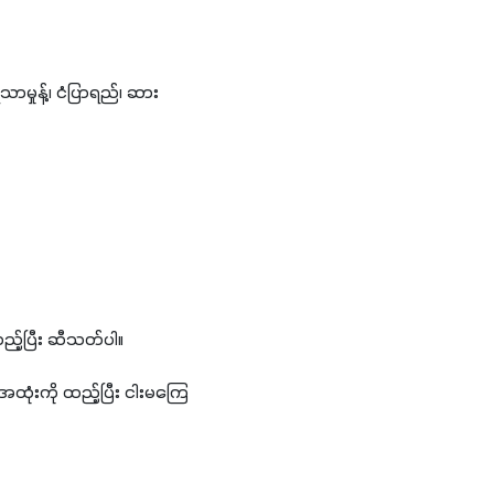
ှုန့်၊ ငံပြာရည်၊ ဆား 
ုထည့်ပြီး ဆီသတ်ပါ။
အထုံးကို ထည့်ပြီး ငါးမကြေ