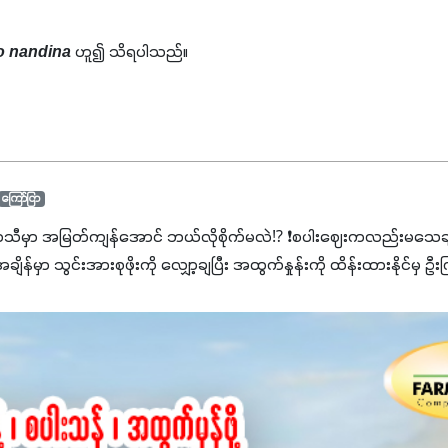
o nandina
 ဟူ၍ သိရပါသည်။
ကြော်ငြာ
ာသီမှာ အမြတ်ကျန်အောင် ဘယ်လိုစိုက်မလဲ⁉️ ❗စပါးဈေးကလည်းမသေချာ
မှာ သွင်းအားစုဖိုးကို လျှော့ချပြီး အထွက်နှုန်းကို ထိန်းထားနိုင်မှ ဦး
ျှ ကိုယ့်အတွက်အကျိုးရစေမယ့် အရည်အသွေးစိတ်ချရတဲ့ သွင်းအားစုပစ္စည