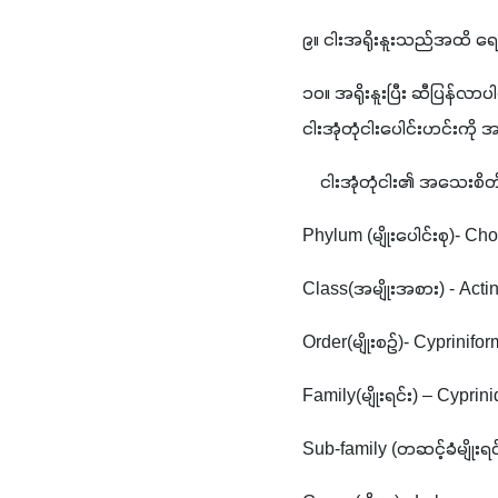
၉။ ငါးအရိုးနူးသည်အထိ ရေက
၁၀။ အရိုးနူးပြီး ဆီပြန်လာပ
ငါးအုံတုံငါးပေါင်းဟင်းကို အရ
    ငါးအုံတုံငါး၏ အသေးစိ
Phylum (မျိုးပေါင်းစု)- Ch
Class(အမျိုးအစား) - Actin
Order(မျိုးစဥ်)- Cyprinifo
Family(မျိုးရင်း) – Cyprin
Sub-family (တဆင့်ခံမျိုးရ