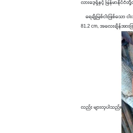
လားဒေ့ရှ်နှင့် မြန်မာနိုင်ငံ
    ရေချိုမြစ်ငါးဖြစ်သော င
81.2 cm, အလေးချိန်အားဖြင်
လည်း များလှပါသည်။