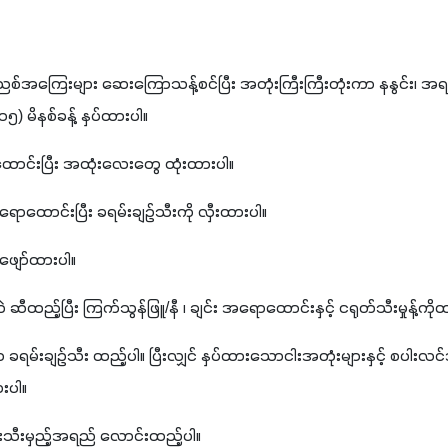
ညစ်အကြေးများ ဆေးကြောသန့်စင်ပြီး အတုံးကြီးကြီးတုံးကာ နနွင်း၊ အရသာမ
၁၅) မိနစ်ခန့် နှပ်ထားပါ။
ောင်းပြီး အထုံးလေးတွေ ထုံးထားပါ။
ု ရောထောင်းပြီး ခရမ်းချဥ်သီးကို လှီးထားပါ။
်ဖျော်ထားပါ။
ဲ ဆီထည့်ပြီး ကြက်သွန်ဖြူ/နီ ၊ ချင်း အရောထောင်းနှင့် ငရုတ်သီးမှုန့်ကိ
မ်းချဥ်သီး ထည့်ပါ။ ပြီးလျှင် နှပ်ထားသောငါးအတုံးများနှင့် စပါးလင်
းပါ။
းသီးမှည့်အရည် လောင်းထည့်ပါ။