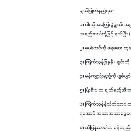
ချက်ပြုတ်နည်းမှာ-
၁။ ငါးကိုအကြေးခွံချွတ်၊ အ
အနည်းငယ်တို့ဖြင့် နယ်ပြီး (
၂။ စပါးလင်ကို ရေဆေး ထုထ
၃။ ကြက်သွန်ဖြူ/နီ ၊ ချင်းကိ
၄။ မန်ကျည်းမှည့်ကို ပျစ်ပျစ
၅။ ပြီးစီးပါက ချက်မည့်အိုးထ
၆။ ကြက်သွန်နီလိတ်လာပါက ခရ
ရအောင် အသာအယာမွှေပေ
၈။ ဆီပြန်လာပါက မန်ကျည်