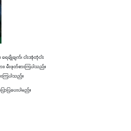
ေချိုချက်၊ ငါးအုံတုံငါး
စား၊ မီးဖုတ်စားကြပါသည်။ 
်စားကြပါသည်။
ြောပြပေးပါမည်။        