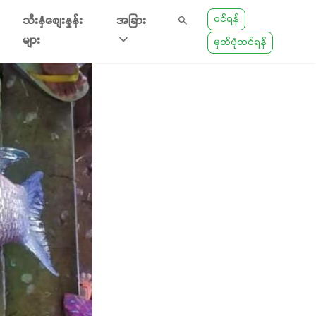
ဝင်ရန်
သီးနှံစျေးနှုန်း
အခြား
များ
မှတ်ပုံတင်ရန်