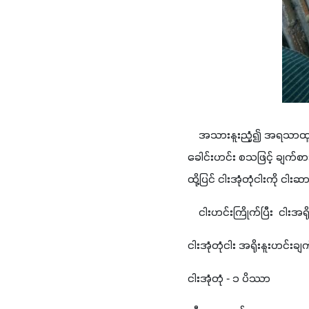
    အသားနူးညံ့၍ အရသာထူးခြာ
ခေါင်းဟင်း စသဖြင့် ချက်စား
ထို့ပြင် ငါးအုံတုံငါးကို 
    ငါးဟင်းကြိုက်ပြီး  ငါး
ငါးအုံတုံငါး အရိုးနူးဟင်းချက်ဖ
ငါးအုံတုံ - ၁ ပိဿာ