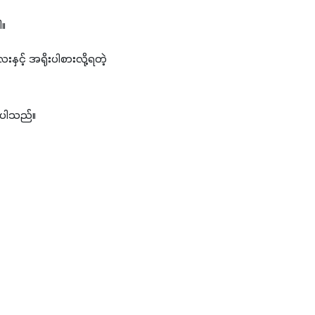
ါ။
င့် အရိုးပါစားလို့ရတဲ့ 
စ်ပါသည်။