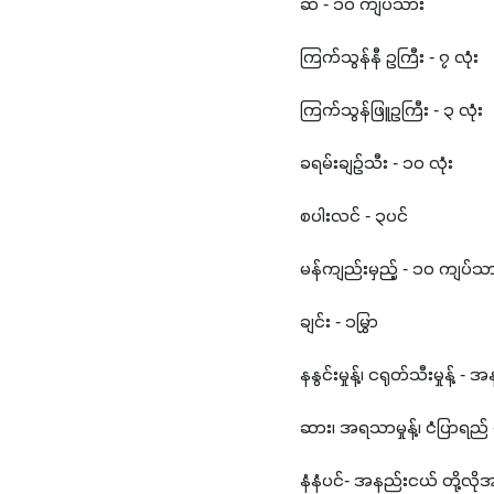
ဆီ - ၁၀ ကျပ်သား
ကြက်သွန်နီ ဥကြီး - ၇ လုံး
ကြက်သွန်ဖြူဥကြီး - ၃ လုံး
ခရမ်းချဥ်သီး - ၁၀ လုံး
စပါးလင် - ၃ပင်
မန်ကျည်းမှည့် - ၁၀ ကျပ်သ
ချင်း - ၁မြွှာ
နနွင်းမှုန့်၊ ငရုတ်သီးမှုန့် 
ဆား၊ အရသာမှုန့်၊ ငံပြာရည
နံနံပင်- အနည်းငယ် တို့လိ