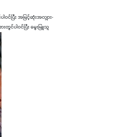
ဝင်ပြီး အမြင့်ဆုံးအလျှား- 
းတွင်ပါဝင်ပြီး မွေးမြူသူ