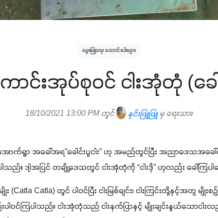
မွေးမြူရေး ဆောင်းပါးများ
ောင်းအုပ်စုဝင် ငါးအုံတုံ (ခေါ
18/10/2021 13:00 PM တွင်
နှင်းဖြူဖြူ
မှ ရေးသား
ည်အောက်ရွာ အခေါ်အရ”ခေါင်းပွငါး” ဟု အမည်တွင်ပြီး အညာဒေသအခေါ်မှာ
သည်။ ဒါ့အပြင် တချို့ဒေသတွင် ငါးအုံတုံကို “ငါးဒို” ဟုလည်း ခေါ်ကြ
မျိုး (Catla Catla) တွင် ပါဝင်ပြီး ငါးမြစ်ချင်း၊ ငါးကြင်းတို့နှင့်အတူ မျိုး
ဝင်ကြပါသည်။ ငါးအုံတုံသည် ငါးနက်ပြာနှင့် မျိုးချင်းနွယ်သောငါးလည်း