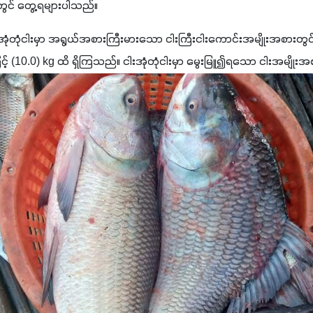
တို့တွင် တွေ့ရများပါသည်။
ါးအုံတုံငါးမှာ အရွယ်အစားကြီးမားသော ငါးကြီးငါးကောင်းအမျိုးအစားတွင်ပါ
့ (10.0) kg ထိ ရှိကြသည်။ ငါးအုံတုံငါးမှာ မွေးမြူ၍ရသော ငါးအမျိုးအစာ