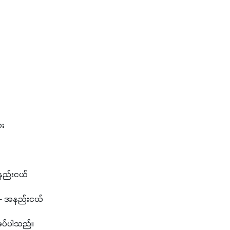
ား
- အနည်းငယ်
် - အနည်းငယ်
ုအပ်ပါသည်။