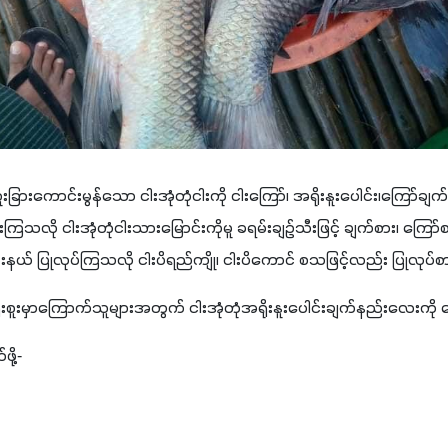
းကောင်းမွန်သော ငါးအုံတုံငါးကို ငါးကြော်၊ အရိုးနူးပေါင်း၊ကြော်ချက်၊ ရ
ကြသလို ငါးအုံတုံငါးသားမြောင်းကိုမူ ခရမ်းချဥ်သီးဖြင့် ချက်စား၊ ကြော်
ငါးဆားနယ် ပြုလုပ်ကြသလို ငါးပိရည်ကျို၊ ငါးပိကောင် စသဖြင့်လည်း ပြုလုပ
အရိုးစူးမှာကြောက်သူများအတွက် ငါးအုံတုံအရိုးနူးပေါင်းချက်နည်းလေးကို ပ
ို့-