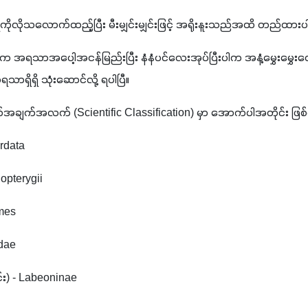
ိုလိုသလောက်ထည့်ပြီး မီးမျှင်းမျှင်းဖြင့် အရိုးနူးသည်အထိ တည်ထားပ
ါက အရသာအပေါ့အငန်မြည်းပြီး နံနံပင်လေးအုပ်ပြီးပါက အနံ့မွှေးမွှေးလေးနှ
သာရှိရှိ သုံးဆောင်လို့ ရပါပြီ။
တ်အချက်အလက် (Scientific Classification) မှာ အောက်ပါအတိုင်း ဖြ
ordata
opterygii
rmes
idae
င်း) - Labeoninae