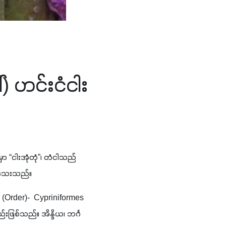
်) ဟင်းငံငါး
 “ငါးအုံတုံ”၊ တံငါသည်
ပါသေးသည်။
စဥ် (Order)-  Cypriniformes 
ဖြစ်သည်။ အိန္ဒိယ၊ ဘင်္ဂ