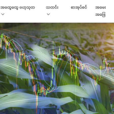
အထွေထွေ ဗဟုသုတ
သတင်း
စာအုပ်စင်
အမေး
အဖြေ