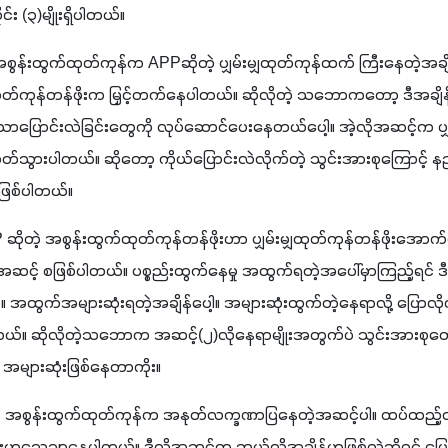
င်း 
(
၃
)
မျိုးရှိပါတယ်။ 
 အစွန်းထွက်ထုတ်ကုန်က 
APP
ဆိုတဲ့ ပျှမ်းမျှထုတ်ကုန်ထက် ကြီးနေတဲ့အခ
ှထုတ်ကုန်တန်ဖိုးက မြှင့်တက်နေပါတယ်။ ဆိုလိုတဲ့ သဘောကတော့ ဒီအချိန်မ
ြောင်းလဲခြင်းတွေကို လုပ်ဆောင်ပေးနေတယ်ပေါ့။ အဲ့လိုအဆင့်က ပျှမ်း
သတ်သွားပါတယ်။ ဆိုတော့ ကိုယ်ပြောင်းလဲလိုက်တဲ့ သွင်းအားစုကြောင့
ဖြစ်ပါတယ်။
 
ဆိုတဲ့ အစွန်းထွက်ထုတ်ကုန်တန်ဖိုးဟာ ပျှမ်းမျှထုတ်ကုန်တန်ဖိုးအေ
 ဒီအဆင့် စဖြစ်ပါတယ်။ ပစ္စည်းထွက်နေမှု အထွက်ရတဲ့အပေါ်မှာကြည့်
်ပါတယ်။ ဆိုလိုတဲ့သဘောက အဆင့်
(
၂
)
လိုနေရာမျိုးအတွက်ပဲ သွင်းအားစုတ
များဆုံးဖြစ်နေတာကိုး။
 အစွန်းထွက်ထုတ်ကုန်က အနုတ်လက္ခဏာပြနေတဲ့အဆင့်ပါ။ ထပ်ထည့်လ