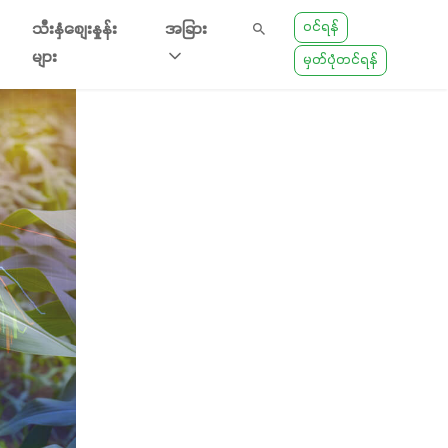
ဝင်ရန်
သီးနှံစျေးနှုန်း
အခြား
များ
မှတ်ပုံတင်ရန်