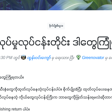
စိုက်ပျိုးစီးပွား
ပ်မှုလုပ်ငန်းတိုင်း ဒါတွေက
:30 PM တွင်
ထွန်းဝင်းကျော်
မှ ရေးသား ပြီး
Greenovator
မှ ပ
 ဒါတွေကြုံရတယ်။
 သီးနှံတွေကိုထုတ်လုပ်နေတဲ့လုပ်ငန်းပါပဲ။ စိုက်ပျိုးခံပြီး ထုတ်လုပ်ပေးန
ထုတ်လုပ်နေတဲ့ ကိုယ်တွေလုပ်ငန်းကြီးက ဘာတွေကိုဖြတ်သန်းရမလဲဆိုတာက
shing return 
ပါပဲ။ 