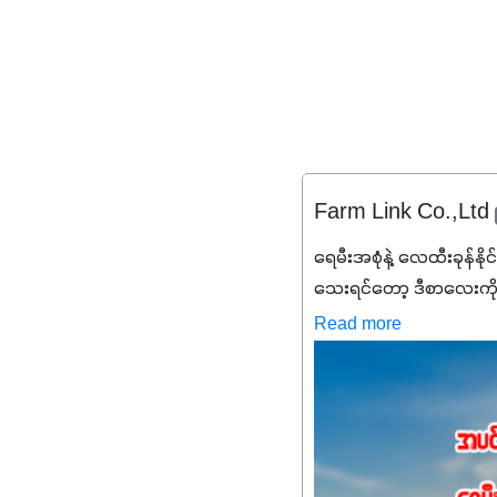
Farm Link Co.,Ltd
ရေမီးအစုံနဲ့ လေထီးခုန်နို
သေးရင်တော့ ဒီစာလေးကို
မစ်အက်စစ်တို့ အချိုးက
Read more
နိုက်ထရိုဂျင် 19%ပါဝင်တဲ
ချက်လုပ်မှုအားကောင်းစေ
သင့်တော်တဲ့ Phosphorus
တယ်။ ဒါ့အပြင် ပန်းပွင့်
Potassium 8%က အပင်ရဲ့ 