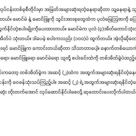
ုပ်ငန်းတစ်ခုစီတိုင်းမှာ အမြတ်အများဆုံးရတဲ့နေရာဆိုတာ သူ့နေရာနဲ့ သူ
တယ်။ မောင်မဲ နဲ့ မောင်ဖြူကို သွင်းအားစုတွေထဲက ပုလဲမြေသြဇာကို ပြောင
်နိုင်တဲ့စပါးမျိုးကိုပေးထားတယ်။ မောင်မဲက ပုလဲ 
(
၄
)
အိတ်တောင်သုံး
အိတ်ပဲ သုံးတယ်။ ဒါပေမဲ့ စပါးကလည်း 
(
၁၀၀
)
ပဲ ထွက်တယ်။ အဲ့လိုဆို
ေးရင် မောင်ဖြူက ကောင်းတယ်ဆိုတာ သိသာတာပေါ့။ နောက်တစ်ယောက် မေ
ာ၊ မောင်ဖြူရော မောင်မဲရော သူတို့ စပါးခင်းထဲကို တစ်အိတ်ခွဲပဲထည့်
ရင်းကတော့ တစ်အိတ်ခွဲက အဆင့် 
(
၂
)
ထဲက အထွက်အများဆုံးရနိုင်တဲ့နေရာ
ပ်ငန်းကို ဝေဖန်သုံးသပ်ကြည့်ပါ။ အဆင့် 
(
၂
) 
ရဲ့ အထွက်အများဆုံးရနိုင်တဲ့န
့်ဆုံး တိုးတက်အောင် လုပ်ဆောင်နိုင်ပါစေလို့ ဆုတောင်းပေးလိုက်ပါတယ်