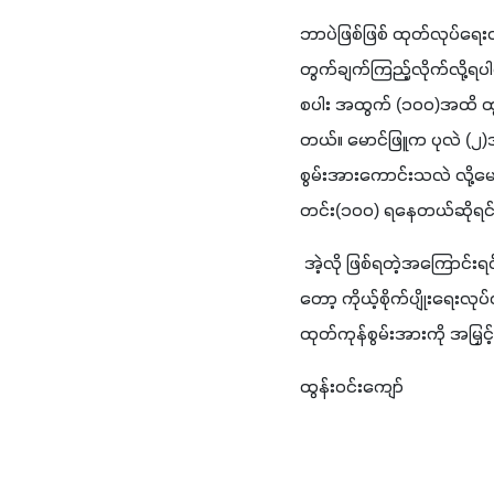
ဘာပဲဖြစ်ဖြစ် ထုတ်လုပ်ရေးလ
တွက်ချက်ကြည့်လိုက်လို့ရပါ
စပါး အထွက် 
(
၁၀၀
)
အထိ ထွက
တယ်။ မောင်ဖြူက ပုလဲ 
(
၂
)
စွမ်းအားကောင်းသလဲ လို့မ
တင်း
(
၁၀၀
) 
ရနေတယ်ဆိုရင်ရေ
အဲ့လို ဖြစ်ရတဲ့အကြောင်း
တော့ ကိုယ့်စိုက်ပျိုးရေးလု
ထုတ်ကုန်စွမ်းအားကို အမြှင
ထွန်းဝင်းကျော်