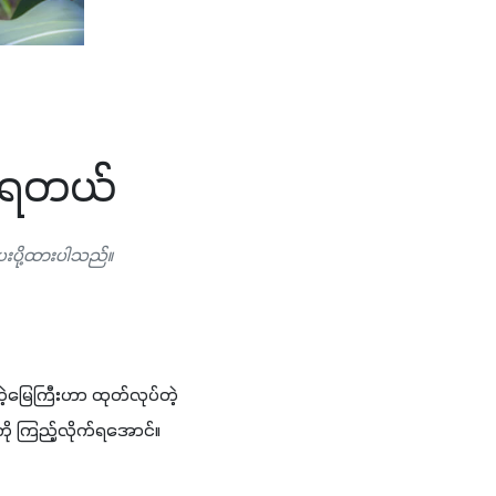
ြုံရတယ်
ေးပို့ထားပါသည်။
ေတဲ့မြေကြီးဟာ ထုတ်လုပ်တဲ့
ို ကြည့်လိုက်ရအောင်။