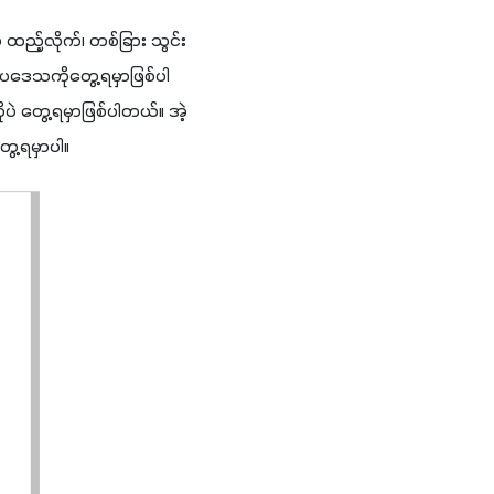
ထည့်လိုက်၊ တစ်ခြား သွင်း
ဥပဒေသကိုတွေ့ရမှာဖြစ်ပါ
 တွေ့ရမှာဖြစ်ပါတယ်။ အဲ့
ေ့ရမှာပါ။ 