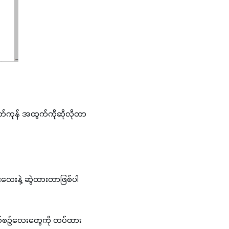
ထုတ်ကုန် အထွက်ကိုဆိုလိုတာ
ေးနဲ့ ဆွဲထားတာဖြစ်ပါ
ါတ်စဉ်လေးတွေကို တပ်ထား