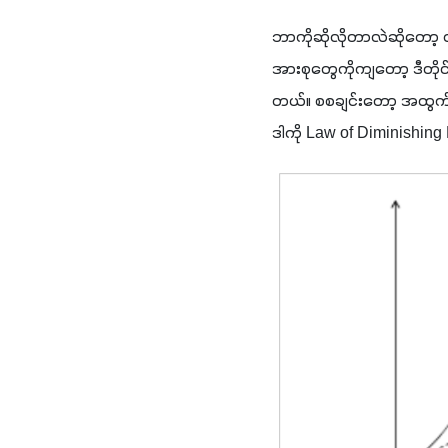
ဘာကိုဆိုလိုတာလဲဆိုတော့ ထ
အားစုတွေကိုကျတော့ ဒီတိုင်
တယ်။ စစချင်းတော့ အထွက်တ
ဒါကို 
Law of Diminishing 