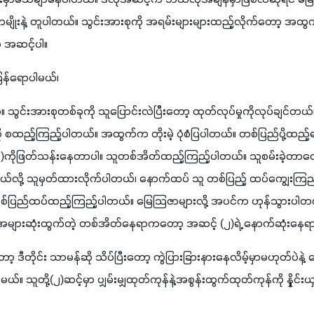
ျိုးနဲ့ တူပါတယ်။ သွင်းအားစုကို အရမ်းများများထည့်လိုက်တော့ အ
 အဆင့်ပါ။ 
ပြန်ရောပါမယ်၊
 သွင်းအားစုတစ်ခုကို သူပြောင်းလဲပြီးတော့ ထုတ်လုပ်မှုကိုလုပ်ချင်တယ်
ို စထည့်ကြည့်ပါတယ်။ အထွက်က တိုးမဲ့ ပုံစံပြပါတယ်။ တစ်ပြည်ပို့ထည်
၁
)
ကိုဖြတ်သန်းနေတာပါ။ သူတစ်အိတ်ထည့်ကြည့်ပါတယ်။ သူစမ်းခဲ့တာ
်လို့ သူမှတ်ထားလိုက်ပါတယ်၊ နောက်ထပ် သူ တစ်ပြည့် ထပ်ကျွေးကြ
်ပြည်ထပ်ထည့်ကြည့်ပါတယ်။ မြေသြဇာများလို့ အပင်က ဟုန်သွားပါတယ
များဆုံးထွက်တဲ့ တစ်အိတ်နေရာကတော့ အဆင့် 
(
၂
)
ရဲ့ နောက်ဆုံးနေရ
့ ဒီတိုင်း သာမန်ဆို သိပ်ပြီးတော့ ကွဲပြားခြားနားနေလိမ့်မှာမဟုတ်ပ
့မယ်။ သူတို့
(
၂
)
ဆင့်မှာ ပျှမ်းမျှထုတ်ကုန်နဲ့အစွန်းထွက်ထုတ်ကုန်ကို နှိုင်