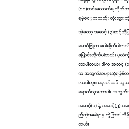
(
၁၀
)
တင်းလောက်ချလိုက်တာမ
ရမဲ့ငေွကလည်း ဆုံးသွားတဲ့
အဲ့တော့ အဆင့် 
(
၃
)
ဆင့်ကို
မောင်ဖြူက စပါးစိုက်ပါတယ်။
ပြောင်းလိုက်ပါတယ်။ ပုလဲက
လာပါတယ်။ ဒါက အဆင့် 
(
က အထွက်အများဆုံးဖြစ်တယ
လာပါဘူး။ နောက်ထပ် သူတစ
ရောက်သွားတာပါ။ အထွက်အ
အဆင့်
(
၁
) 
နဲ့ အဆင့်
(
၂
)
ကတော
ည့်တဲ့အခါမှာမှ ကွဲပြားပါလိမ်
တယ်။ 