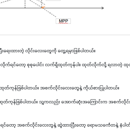
ပြီးရေးထားတဲ့ လိုင်းလေးတွေကို တွေ့ရမှာဖြစ်ပါတယ်။ 
ုလိုက်ရင်တော့ စုစုပေါင်း လက်ရှိထုတ်ကုန်ပါ။ ထုတ်လိုက်လို့ ရလာတဲ့ 
ှထုတ်ကုန်ဖြစ်ပါတယ်။ အစက်လိုင်းလေးတွေနဲ့ ကိုယ်စားပြုပါတယ်။
ုတ်ကုန်ဖြစ်ပါတယ်။ သူ့ကလည်း အောက်ဆုံးအကြောင်းက အစက်လိုင်းလ
်ရင်တော့ အစက်လိုင်းလေးတွနဲ့ ဆွဲထားပြီးတော့ ရောမသင်္ကေတနဲ့ နံပ