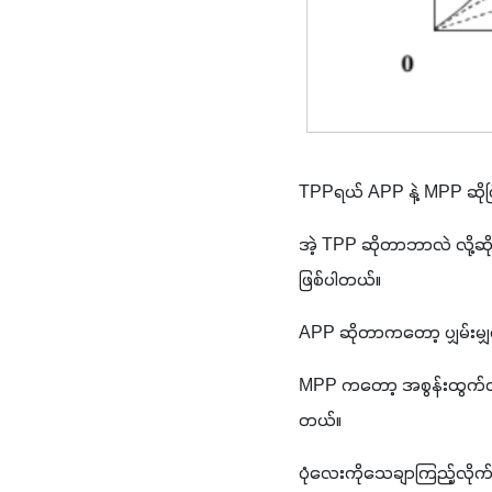
TPP
ရယ် 
APP 
နဲ့ 
MPP 
ဆို
အဲ့ 
TPP 
ဆိုတာဘာလဲ လို့ဆိ
ဖြစ်ပါတယ်။ 
APP 
ဆိုတာကတော့ ပျှမ်းမျ
MPP 
ကတော့ အစွန်းထွက်ထ
တယ်။ 
ပုံလေးကိုသေချာကြည့်လိုက