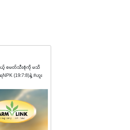
မယ့် စမတ်သီးစုံကို မသိ
PK (19:7:8)နဲ့ #ဟူး
ကျေးဇူးတွေအနေနဲ့ကတော့
စိမ်းလန်းသန်စွမ်းပြီး အစာ
ီးမြန်စေပါတယ်။
်မာလာအောင် အားပေးပါ
ယ်။ လုံလောက်တဲ့
ည်အသွေး၊ အရွယ်အစားနဲ့