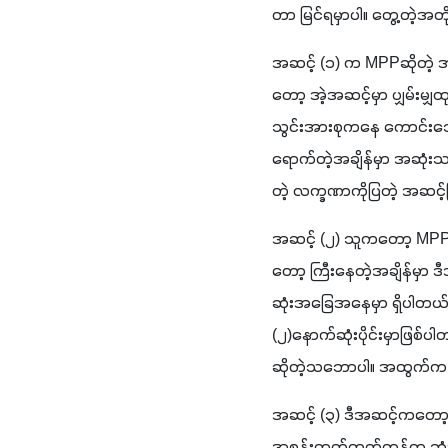
တာ မြင်ရမှာပါ။ တွေ့တဲ့အတို
အဆင့် 
(
၁
) 
က 
MPP
ဆိုတဲ့
တော့ အဲ့အဆင့်မှာ ပျှမ်းမျ
သွင်းအားစုကနေ ကောင်းသောပ
ရောက်တဲ့အချိန်မှာ အဆုံး
တဲ့ လက္ခဏာကိုပြတဲ့ အဆင့်
အဆင့် 
(
၂
) 
သူကတော့ 
MPP
တော့ ကြီးနေတဲ့အချိန်မှာ
(
၂
)
နောက်ဆုံးပိုင်းမှာဖြစ
ဆိုတဲ့သဘောပါ။ အထွက်က အ
အဆင့် 
(
၃
) 
ဒီအဆင့်ကတော့