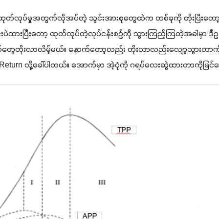
ုတ်လုပ်မှုအတွက်လိုအပ်တဲ့ သွင်းအားစုတွေထဲက တစ်ခုကို တိုးပြီးတော့ 
းပဲထားပြီးတော့ ထုတ်လုပ်တဲ့လုပ်ငန်းစဉ်ကို သွားကြည့်ကြတဲ့အခါမှာ ဒီ
ွေတိုးလာလိမ့်မယ်။ နောက်တော့လည်း တိုးလာလည်းလျော့သွားတာကိုပဲ
Return 
လို့ခေါ်ပါတယ်။ အောက်မှာ အဲ့ပုံကို ဂရပ်လေးဆွဲထားတာကိုမြင်တွ