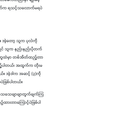
အစွန်းထွက်ထုတ်ကုန်က ဆုံးမှာသေချာနေပါတယ်။ ဒီလိုအဆင့်က ဘယ်လိုအချိန်မှာဖြစ်လဲဆိုရင် မြေတစ်ဧကတည်းမှာ မျိုးစေ့ 
ထွက်က ရသင့်သလောက်မရပဲ 
။ အဲ့တော့ သူက ပုလဲကို
့ရင် သူက နည်းနည်းပိုတက်
တွေထဲမှာ တစ်အိတ်ထည့်တာ
ည့်ပါတယ်၊ အထွက်က တိုးမ
်။ အဲ့ဒါက အဆင့် 
(
၃
)
ကို 
ာပဲဖြစ်ပါတယ်။
ဲနဲ့ သေသေချာချာတွက်ချက်ကြ
းယှဉ်ထားတာကြောင့်ပဲဖြစ်ပါ