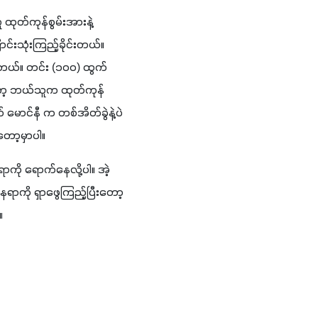
 ထုတ်ကုန်စွမ်းအားနဲ့
်းသုံးကြည့်ခိုင်းတယ်။ 
တယ်။ တင်း 
(
၁၀၀
) 
ထွက်
တော့ ဘယ်သူက ထုတ်ကုန်
ာင်နီ က တစ်အိတ်ခွဲနဲ့ပဲ 
တော့မှာပါ။
ကို ရောက်နေလို့ပါ။ အဲ့
ေရာကို ရှာဖွေကြည့်ပြီးတော့ 
။ 