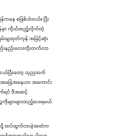
ျိန်ကနေ စဖြစ်ပါတယ်။ ပြီး
ှာ ကိုယ်ထည့်လိုက်တဲ့ 
မျှထုတ်ကုန် အမြင့်ဆုံး
် နည်းနည်းလေးတိုးတက်လာ
ာက်ငယ်ပြီးတော့ သုညထက်
ရင် ဒီအခြေအနေဟာ အကောင်း
ဆုံးအခြေအနေမှာ ရှိပါတယ်။ အထွက်အများဆုံးရတဲ့အချိန်ပေါ့။ အများဆုံးထွက်တဲ့နေရာလို့ ပြောလိုက်ရင် ဒီအဆင့် 
ွေကိုများများထည့်ပေးရမယ်
ို့ ထပ်ထွက်လာမဲ့အထဲက 