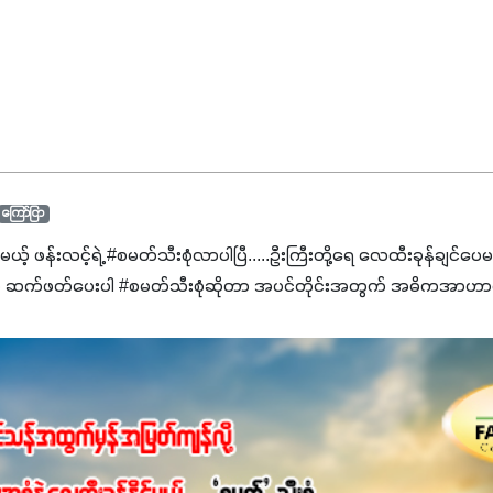
ကြော်ငြာ
င်မယ့် ဖန်းလင့်ရဲ့ #စမတ်သီးစုံလာပါပြီ.....ဦးကြီးတို့ရေ ‌လေထီးခုန်ချင်ပေ
 ဆက်ဖတ်‌ပေးပါ #စမတ်သီးစုံဆိုတာ အပင်တိုင်းအတွက် အဓိကအာဟာရN
ျ ပေါင်းစပ်ထားတဲ့ ကွန်ပေါင်းဓာတ်မြေဩဇာဖြစ်ပါတယ်။ အဓိကအကျိုး
့အတွက် ကလိုရိုဖီးလ်ဖွဲ့စည်းမှုကို အားပေးကာ သီးနှံပင်များ၏အရွက်များ
ပါတယ်။ အပင်၏ပင်ပိုင်းကြီးထွားမှုကို တိုးမြင့်စေကာ အပင်သန်၍ အကြ
 7%ပါဝင်မှုကြောင့် အပင်ရဲ့ အမြစ်ဖွဲ့စည်းတည်ဆောက်မှုကို ပို၍သန
ခြင်း၊အသီးသီးခြင်း၊အစေ့တည်ခြင်းလုပ်ငန်းစဉ်များကိုလည်း အားပေးပါတ
ရောဂါဒဏ်၊ရာသီဥတုဒဏ်ခံနိုင်ရည်ရှိမှုကို မြင့်တက်စေပြီး အသီးအရ