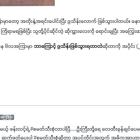
ကြာမှာတော့ အတိုးနဲ့အရင်းပေါင်းပြီး ၉သိန်းလောက် ဖြစ်သွားပါတယ်။ နောက
ကြံရာမရဖြစ်ပြီး သူတို့ပိုင်ဆိုင်တဲ့ ဆိုက္ကားလေးကို ရောင်းချပြီး အကြွ
းကနေ ၆လအကြာမှာ 
ဘာကြောင့် ၉သိန်းဖြစ်သွားရတာလဲ
ဆိုတာကို အပိုင်း
ကြော်ငြာ
င်မယ့် ဖန်းလင့်ရဲ့ #စမတ်သီးစုံလာပါပြီ.....ဦးကြီးတို့ရေ ‌လေထီးခုန်ချင်ပေ
 ဆက်ဖတ်‌ပေးပါ #စမတ်သီးစုံဆိုတာ အပင်တိုင်းအတွက် အဓိကအာဟာရN