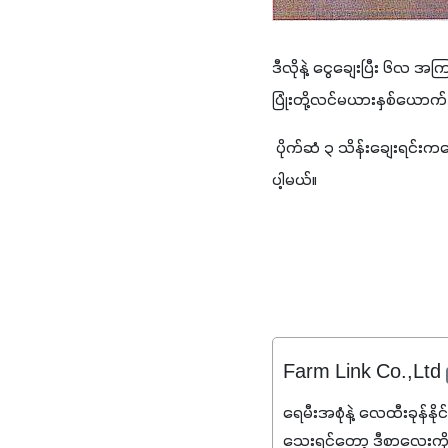
ဒီလိုနဲ့ ငွေချေးပြီး ၆လ အ
ပြုံးတို့လင်မယားနှစ်ယောက် 
 ပိုက်ဆံ ၃ သိန်းချေးရင်
ပါ့မယ်။
Farm Link Co.,Ltd
ရေမီးအစုံနဲ့ လေထီးခုန်နို
သေးရင်တော့ ဒီစာလေးကို