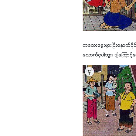
ကလေးမွေးဖွားပြီးနောက်ပိုင
လောက်ငှပါဘူး။ ဒါ့ကြောင့်