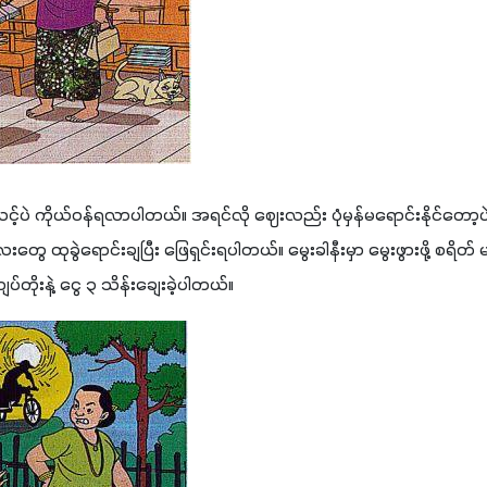
ာ်လင့်ပဲ ကိုယ်ဝန်ရလာပါတယ်။ အရင်လို ဈေးလည်း ပုံမှန်မရောင်းနိုင်တော့ပ
းတွေ ထုခွဲရောင်းချပြီး ဖြေရှင်းရပါတယ်။ မွေးခါနီးမှာ မွေးဖွားဖို့ စရိတ
တိုးနဲ့ ငွေ ၃ သိန်းချေးခဲ့ပါတယ်။