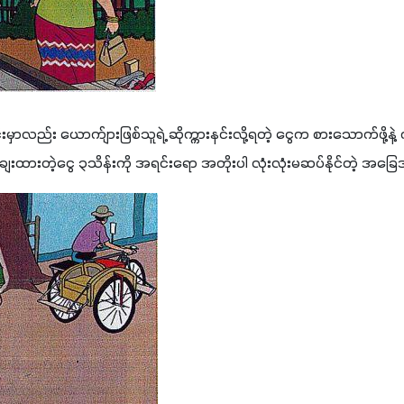
်းမှာလည်း ယောက်ျားဖြစ်သူရဲ့ ဆိုက္ကားနင်းလို့ရတဲ့ ငွေက စားသောက်ဖိ
ချေးထားတဲ့ငွေ ၃သိန်းကို အရင်းရော အတိုးပါ လုံးလုံးမဆပ်နိုင်တဲ့ အခ