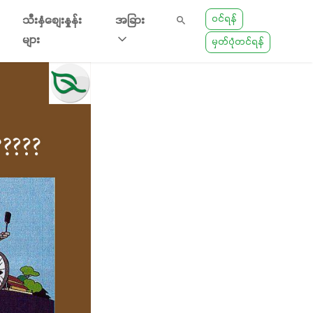
ဝင်ရန်
သီးနှံစျေးနှုန်း
အခြား
များ
မှတ်ပုံတင်ရန်