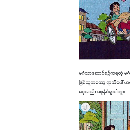
မင်္ဂလာဆောင်စဉ်ကရတဲ့ မင်္
ဖြစ်သူကတော့ ရာသီပေါ် ဟင
ငွေလည်း မစုနိုင်ရှာပါဘူး။