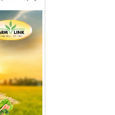
ကျေးဇူးတွေအနေနဲ့ကတော့
စိမ်းလန်းသန်စွမ်းပြီး အစာ
ီးမြန်စေပါတယ်။
်မာလာအောင် အားပေးပါ
ယ်။ လုံလောက်တဲ့
ည်အသွေး၊ အရွယ်အစားနဲ့
ါင်းစပ်ထားတဲ့အတွက်
ခြင်းအပါအဝင်
်းရွက်နဲ့ ဥယျာဉ်ခြံသီးနှံ
ော် အရွေးမမှားတာသေချာပြီ