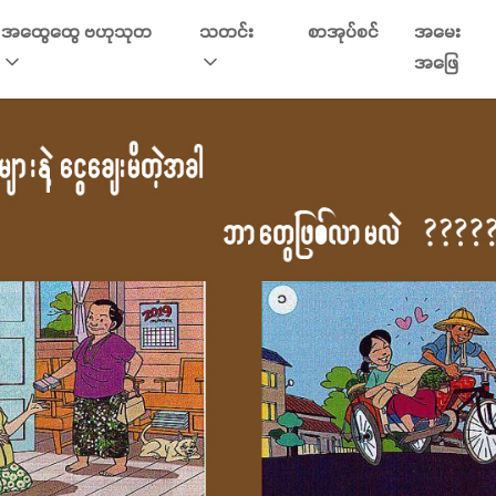
အထွေထွေ ဗဟုသုတ
သတင်း
စာအုပ်စင်
အမေး
အဖြေ