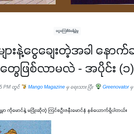
ငွေကြေးစီမံခန့်ခွဲမှု
များနဲ့ငွေချေးတဲ့အခါ နော
တွေဖြစ်လာမလဲ - အပိုင်း (၁)
5 PM တွင်
Mango Magazine
မှ ရေးသား ပြီး
Greenovator
မ
ှာ ကိုမောင်နဲ့ မပြုံးဆိုတဲ့ ကြင်စဦးဇနီးမောင်နှံ နှစ်ယောက်ရှိပါတယ်။