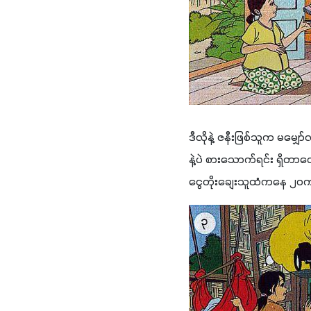
ဒီလိုနဲ့ ဇနီးဖြစ်သူက မမျှေ
နဲ့ပဲ စားသောက်ရင်း ရှိတာလေ
ငွေတိုးချေးသူထံကနေ ၂၀ကျပ်