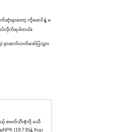
်ဆုံးမှာတော့ ကိုမောင်နဲ့ မ
ေးဆပ်လိုက်ရပါတယ်။ 
 (၂) မှာဆက်လက်ဖော်ပြသွား
မယ့် စမတ်သီးစုံကို မသိ
PK (19:7:8)နဲ့ #ဟူး