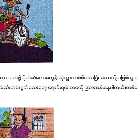
ဂလာလက်ဖွဲ့ ပိုက်ဆံလေးတွေနဲ့ ဆိုက္ကားတစ်စီးဝယ်ပြီး ယောက်ျားဖြစ်သူက
်းသီးဟင်းရွက်လေးတွေ ရောင်းရင်း ဘဝကို ဖြတ်သန်းနေပါတယ်။တစ်နေ့