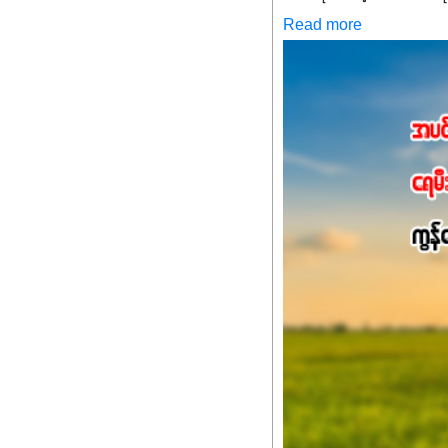
မစ်အက်စစ်တို့ အချိုးက
Read more
နိုက်ထရိုဂျင် 19%ပါဝင်တဲ
ချက်လုပ်မှုအားကောင်းစေ
သင့်တော်တဲ့ Phosphorus
တယ်။ ဒါ့အပြင် ပန်းပွင့်
Potassium 8%က အပင်ရဲ့ 
အရသာ ပိုမိုကောင်းမွန်
အာဟာရဓာတ်စုပ်ယူမှုကောင်း
အကျိုးကျေးဇူးများစွာကိုရရ
အားလုံးမှာ အသုံးပြုနိုင
မလို့ အတွေးမများဘဲ သီးနှံတ