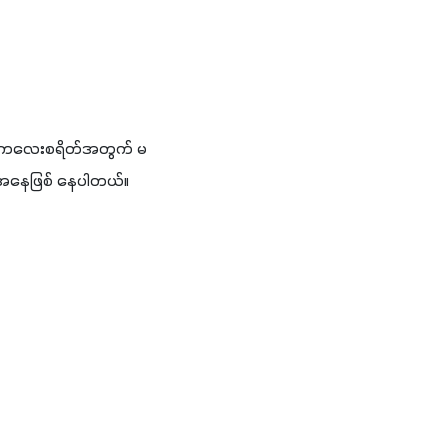
ု့နဲ့ ကလေးစရိတ်အတွက် မ
ြေအနေဖြစ် နေပါတယ်။ 