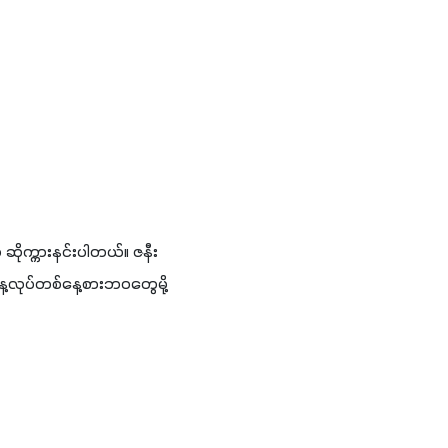
 ဆိုက္ကားနင်းပါတယ်။ ဇနီး
လုပ်တစ်နေ့စားဘဝတွေမို့ 