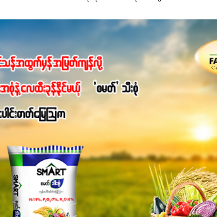
ျ ပေါင်းစပ်ထားတဲ့ ကွန်ပေါင်းဓာတ်မြေဩဇာဖြစ်ပါတယ်။ အဓိကအကျိုး
့အတွက် ကလိုရိုဖီးလ်ဖွဲ့စည်းမှုကို အားပေးကာ သီးနှံပင်များ၏အရွက်များ
ပါတယ်။ အပင်၏ပင်ပိုင်းကြီးထွားမှုကို တိုးမြင့်စေကာ အပင်သန်၍ အကြ
 7%ပါဝင်မှုကြောင့် အပင်ရဲ့ အမြစ်ဖွဲ့စည်းတည်ဆောက်မှုကို ပို၍သန
ခြင်း၊အသီးသီးခြင်း၊အစေ့တည်ခြင်းလုပ်ငန်းစဉ်များကိုလည်း အားပေးပါတ
ရောဂါဒဏ်၊ရာသီဥတုဒဏ်ခံနိုင်ရည်ရှိမှုကို မြင့်တက်စေပြီး အသီးအရ
စေဖို့အတွက် လိုအပ်တဲ့အာဟာရဓာတ်ဖြစ်ပါတယ်။ ဟူးမစ်အက်စစ်ပါဝင်ပေ
မွန်လာခြင်း၊မြေဆီလွှာဖွဲ့စည်းပုံနှင့်ရေထိန်းနိုင်စွမ်းအားကောင်းလာ
ှိစေမှာဖြစ်ပါတယ်။ စပါးအပါအဝင် နှံစားသီးနှံများ၊ပဲအမျိုးမျိုး၊ဟင်းသီးဟင
်တယ်ဆိုတော့ တစ်မျိုးတည်းနဲ့ အားလုံးပါဖက်(perfect)မယ့် စမတ်သီးစုံန
ိုင်းကြီးထွားအောင် ဖန်းလင့်ရဲ့ #စမတ်သီးစုံကို သုံးကြပါစို့....