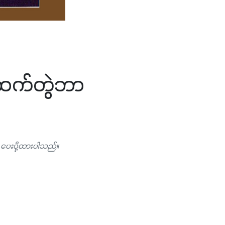
က်ဆက်တွဲဘာ
ှ ပေးပို့ထားပါသည်။