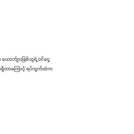
ဲ ယောက်ျားဖြစ်သူရဲ့ ဝင်ငွေ
် မရှိတာကြောင့် ရပ်ကွက်ထဲက 