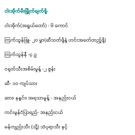
ငါးအိုက်မီးမြှိုက်ချက်ဖို့-
ငါးအိုက်(အရွယ်တော်) - ၆ ကောင်
ကြက်သွန်ဖြူ- ၂၀ မွှာ(ဆီသတ်ဖို့နဲ့ ဟင်းအခတ်ထည့်ဖို့)
ကြက်သွန်နီ -၄ ဥ
ငရုတ်သီးအစိမ်းမှုန့် -၂ ဇွန်း
ဆီ- ၁၀ ကျပ်သား
ဆား၊ နနွင်း၊ အရသာမှုန့် - အနည်းငယ်
ကင်းမွန်ငံပြာရည်- အနည်းငယ်
မန်ကျည်းသီး (သို့) သံပုရာသီး နှင့်