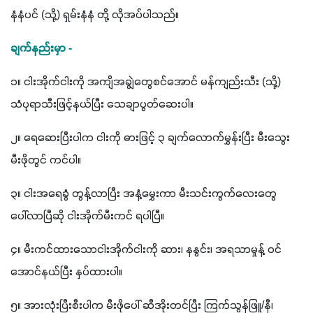
နံနံပင် (သို့) ရှမ်းနံနံ တို့ လိုအပ်ပါသည်။ 
ချက်နည်းမှာ -
၁။ ငါးအိုက်ငါးကို အကျိအချွဲတွေစင်အောင် မန်ကျည်းသီး (သို့) 
သံပုရာသီးဖြင့်နယ်ပြီး သေချာပွတ်ဆေးပါ။
၂။ ရေဆေးပြီးပါက ငါးကို ဓားဖြင့် ၃ ချက်လောက်မွှန်းပြီး မီးသွေး
မီးဖိုတွင် ကင်ပါ။
၃။ ငါးအရေခွံ တွန့်လာပြီး အနံ့မွှေးကာ မီးသင်းကွက်လေးတွေ
ပေါ်လာပြီဆို ငါးအိုက်မီးကင် ရပါပြီ။
၄။ မီးကင်ထားသောငါးအိုက်ငါးကို ဆား၊ နနွင်း၊ အရသာမှုန့် ဝင်
အောင်နယ်ပြီး နှပ်ထားပါ။
၅။ အားလုံးပြီးစီးပါက မီးဖိုပေါ် ဆီအိုးတင်ပြီး ကြက်သွန်ဖြူ/နီ၊ 