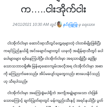
က…..ငါးအိုက်ငါး
24/11/2021 10:30 AM တွင်
နှင်းဖြူဖြူ
မှ ရေးသား
    ငါးအိုက်ငါးမှာ ဆောင်းရာသီတွင်တွေ့ရများတဲ့ ငါးတစ်မျိုးဖြစ်ပြီး 
ကရင်ပြည်နယ်ရှိ အင်း​ချောင်းများတွင် ယခုလို အချိန်ရာသီတွင် ပေါ
ပေါများများ ရမိနေကြပါပြီ။ ငါးအိုက်ငါးမှာ အရသာချိုပြီး ဆူဖြိုး
သောသဘာဝရှိ၏။ မြန်မာ့ဆေးကျမ်းအလိုအရ ငါးအိုက်ငါးမှာ အစာ
ကို ကြေညက်စေသည်။ အိပ်မပျော်သူတွေလည်း စားပေးနိုင်သည်
ဟု သိရပါသည်။
    ငါးအိုက်ငါးမှာ အကြေးခွံမပါရှိဘဲ အကျိအချွဲများသော ငါးဖြစ်
သောကြောင့် ချက်ပြုတ်ရာတွင် မန်ကျည်းသီးနှင့် အရင်နယ်ပြီး ပွတ်