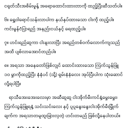
ငရုတ်သီးအစိမ်းမှုန့် အရောထောင်းထားတာကို ထည့်ပြီးဆီသတ်ပါ။
၆။ ရွှေဝါရောင်သန်းလာပါက နယ်နှပ်ထားသော ငါးကို ထည့်ပါ။ 
ကင်းမွန်ငံပြာရည် အနည်းငယ်နှင့် ရေထည့်ပါ။
၇။ ဟင်းရည်ဆူကာ ငါးနူးလာပြီး အရည်တစ်ဝက်လောက်ကျသည်
အထိ ပျစ်လာအောင်တည်ပါ။
၈။ အရသာ အနေတော်ဖြစ်လျှင် ထောင်းထားသော ကြက်သွန်ဖြူ 
၁၀ မွှာကိုထည့်ပြီး နံနံပင် (သို့) ရှမ်းနံနံလေး အုပ်ပြီးပါက သုံးဆောင်
လို့ရပါပြီ။
    ရာသီအေးအေးလေးမှာ အဆီဆူဆူ ငါးအိုက်မီးကင်နံ့မွှေးမွှေး၊ 
ကြက်သွန်ဖြူရနံ့ သင်းသင်းလေး နှင့် ပူပူနွေးနွေးငါးအိုက်မီးမြှိုက်
ချက်က အရသာတမူထူးခြားလှတဲ့ ဟင်းတမည် ဖြစ်လို့နေပါတယ်။