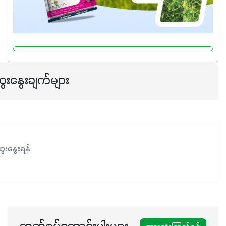
ေးနွေးချက်များ
ေးနွေးရန်