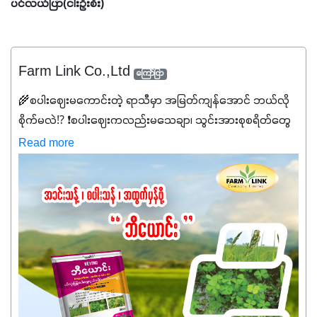
ပင်လယ်ပြာ(ငါးဦးစီး)
Farm Link Co.,Ltd
ကြော်ငြာ
🌾စပါးဈေးမကောင်းတဲ့ ရာသီမှာ အမြတ်ကျန်အောင် ဘယ်လို
စိုက်မလဲ⁉️ ❗စပါးဈေးကလည်းမသေချာ၊ သွင်းအားစုစရိတ်တွေ
ကလည်း တက်နေတဲ့ဒီလိုအချိန်မှာ သွင်းအားစုဖိုးကို လျှော့ချပြီး
Read more
အထွက်နှုန်းကို ထိန်းထားနိုင်မှ ဦးကြီးတို့ အဆင်ပြေမှာနော် ✔️ဒါ
ကြောင့် ကိုယ်သုံးသမျှ ကိုယ့်အတွက်အကျိုးရစေမယ့်
အရည်အသွေးစိတ်ချရတဲ့ သွင်းအားစုပစ္စည်းတွေကိုပဲ ရွေးချယ်
သုံးသင့်ပါတယ်။