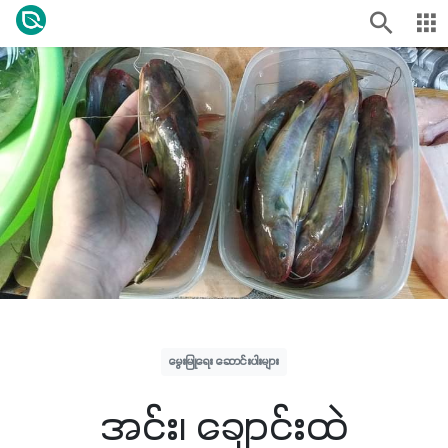
မွေးမြူရေး ဆောင်းပါးများ
အင်း၊ ချောင်းထဲ