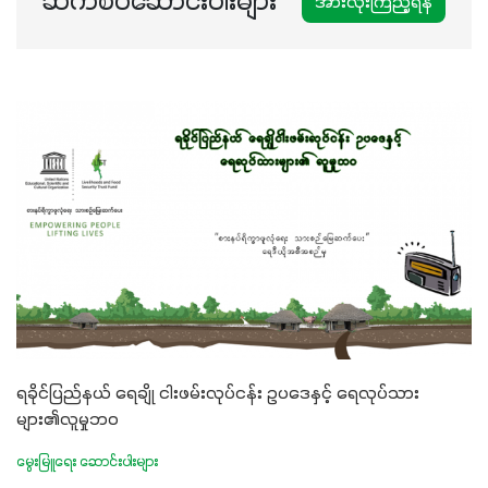
ဆက်စပ်ဆောင်းပါးများ
အားလုံးကြည့်ရန်
ရခိုင်ပြည်နယ် ရေချို ငါးဖမ်းလုပ်ငန်း ဥပဒေနှင့် ရေလုပ်သား
များ၏လူမှုဘဝ
မွေးမြူရေး ဆောင်းပါးများ