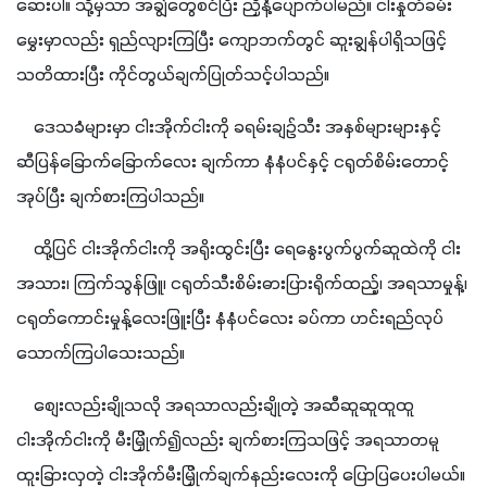
ဆေးပါ။ သို့မှသာ အချွဲတွေစင်ပြီး ညှီနံ့ပျောက်ပါမည်။ ငါးနှုတ်ခမ်း
မွှေးမှာလည်း ရှည်လျားကြပြီး ကျောဘက်တွင် ဆူးချွန်ပါရှိသဖြင့် 
သတိထားပြီး ကိုင်တွယ်ချက်​ပြုတ်သင့်ပါသည်။
    ဒေသခံများမှာ ငါးအိုက်ငါးကို ခရမ်းချဉ်သီး အနှစ်များများနှင့် 
ဆီပြန်ခြောက်ခြောက်လေး ချက်ကာ နံနံပင်နှင့် ငရုတ်စိမ်းတောင့်
အုပ်ပြီး ချက်စားကြပါသည်။
    ထို့ပြင် ငါးအိုက်ငါးကို အရိုးထွင်းပြီး ရေနွေးပွက်ပွက်ဆူထဲကို ငါး
အသား၊ ကြက်သွန်ဖြူ၊ ငရုတ်သီးစိမ်းဓားပြားရိုက်ထည့်၊ အရသာမှုန့်၊ 
ငရုတ်ကောင်းမှုန့်လေးဖြူးပြီး နံနံပင်လေး ခပ်ကာ ဟင်းရည်လုပ်
သောက်ကြပါသေးသည်။
    စျေးလည်းချိုသလို အရသာလည်းချိုတဲ့ အဆီဆူဆူထူထူ 
ငါးအိုက်ငါးကို မီးမြှိုက်၍လည်း ချက်စားကြသဖြင့် အရသာတမူ
ထူးခြားလှတဲ့ ငါးအိုက်မီးမြှိုက်ချက်နည်းလေးကို ပြောပြပေးပါမယ်။