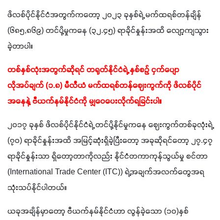
ဖိလစ်ပိုင်နိုင်ငံအတွက်ကတော့ ၂၀၂၃ ခုနှစ်ရဲ့ မက်ထရစ်တန်ချိန် 
(၆၈၅,၈၆၉) တင်ပို့မှုကနေ (၃၂.၄၅) ရာခိုင်နှုန်းအထိ လျော့ကျသွား
ခဲ့တာပါ။ 
တစ်နှစ်လုံးအတွက်ဆိုရင် တရုတ်နိုင်ငံရဲ့ နှစ်စဉ် ငှက်ပျော
လိုအပ်ချက် (၁.၈) မီလီယံ မက်ထရစ်တန်ဈေးကွက်ကို ဖိလစ်ပိုင်
အနေနဲ့ ဗီယက်နမ်နိုင်ငံကို မျှဝေပေးလိုက်ရခြင်းပါ။ 
၂၀၁၇ ခုနှစ် ဖိလစ်ပိုင်နိုင်ငံရဲ့ တင်ပို့နိုင်မှုကနေ ဈေးကွက်တစ်ခုလုံးရဲ့ 
(၇၀) ရာခိုင်နှုန်းအထိ အမြင့်ဆုံးရှိခဲ့ပြီးတော့ အခုဆိုရင်တော့ ၂၇.၄၇ 
ရာခိုင်နှုန်းသာ ရှိတော့တာကိုလည်း နိုင်ငံတကာကုန်သွယ်မှု စင်တာ 
(International Trade Center (ITC)) ရဲ့အချက်အလက်တွေအရ 
သုံးသပ်နိုင်ပါတယ်။ 
ယခုအချိန်မှာတော့ ဗီယက်နမ်နိုင်ငံဟာ လွန်ခဲ့သော (၁၀)နှစ်