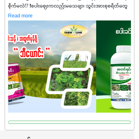
စိုက်မလဲ⁉️ ❗စပါးဈေးကလည်းမသေချာ၊ သွင်းအားစုစရိတ်တွေ
ကလည်း တက်နေတဲ့ဒီလိုအချိန်မှာ သွင်းအားစုဖိုးကို လျှော့ချပြီး
Read more
အထွက်နှုန်းကို ထိန်းထားနိုင်မှ ဦးကြီးတို့ အဆင်ပြေမှာနော် ✔️ဒါ
ကြောင့် ကိုယ်သုံးသမျှ ကိုယ့်အတွက်အကျိုးရစေမယ့်
အရည်အသွေးစိတ်ချရတဲ့ သွင်းအားစုပစ္စည်းတွေကိုပဲ ရွေးချယ်
သုံးသင့်ပါတယ်။