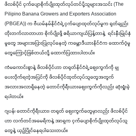
ဖိလစ်ပိုင် ငှက်ပျောစိုက်ပျိုးထုတ်လုပ်တင်ပို့သူများအသင်း (The 
Pilipino Banana Growers and Exporters Association 
(PBGEA)) က ဗီယမ်နမ်နိုင်ငံရဲ့ ငှက်ပျောထုတ်လုပ်မှုက ရုတ်ချည်း
တိုးတက်လာတာဟာ စိုက်ပျိုးဖို့ ဧရိယာကျယ်ပြန့်တာနဲ့  ရင်းနှီးမြုပ်နှံ
မှုတွေ အများအပြားပြုလုပ်နေတဲ့ ကမ္ဘောဒီယားနိုင်ငံက ထောက်ပံ့မှု
တွေကြောင့်ဖြစ်တယ်လို့ ထောက်ပြထားပါတယ်။
ကံမကောင်းစွာနဲ့ ဖိလစ်ပိုင်ဟာ တရုတ်နိုင်ငံရဲ့ ဈေးကွက်ကို မျှ
ပေးလိုက်ရတဲ့အပြင်ကို ဖိလစ်ပိုင်ထုတ်လုပ်သူတွေအတွက် 
အလားအလာရှိနေတဲ့ တောင်ကိုရီးယားဈေးကွက်ကိုလည်း ဆုံးရှုံးခဲ့
ရပါတယ်။ 
ဂျပန်၊ တောင်ကိုရီးယား၊ တရုတ် ဈေးကွက်တွေမှာလည်း ဖိလစ်ပိုင်
ဟာ လက်တင်အမေရိကနဲ့ အာရှက ငှက်ပျောစိုက်ပျိုးထုတ်လုပ်သူ
တွေနဲ့ ယှဉ်ပြိုင်နေရပါသေးတယ်။ 