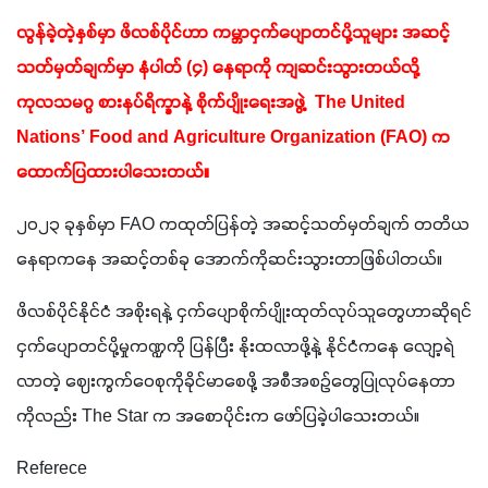
လွန်ခဲ့တဲ့နှစ်မှာ ဖိလစ်ပိုင်ဟာ ကမ္ဘာငှက်ပျောတင်ပို့သူများ အဆင့်
သတ်မှတ်ချက်မှာ နံပါတ် (၄) နေရာကို ကျဆင်းသွားတယ်လို့ 
ကုလသမဂ္ဂ စားနပ်ရိက္ခာနဲ့ စိုက်ပျိုးရေးအဖွဲ့  The United 
Nations’ Food and Agriculture Organization (FAO) က 
ထောက်ပြထားပါသေးတယ်။
၂၀၂၃ ခုနှစ်မှာ FAO ကထုတ်ပြန်တဲ့ အဆင့်သတ်မှတ်ချက် တတိယ
နေရာကနေ အဆင့်တစ်ခု အောက်ကိုဆင်းသွားတာဖြစ်ပါတယ်။ 
ဖိလစ်ပိုင်နိုင်ငံ အစိုးရနဲ့ ငှက်ပျောစိုက်ပျိုးထုတ်လုပ်သူတွေဟာဆိုရင် 
ငှက်ပျောတင်ပို့မှုကဏ္ဍကို ပြန်ပြီး နိုးထလာဖို့နဲ့ နိုင်ငံကနေ လျော့ရဲ
လာတဲ့ ဈေးကွက်ဝေစုကိုခိုင်မာစေဖို့ အစီအစဉ်တွေပြုလုပ်နေတာ
ကိုလည်း The Star က အစောပိုင်းက ဖော်ပြခဲ့ပါသေးတယ်။  
Referece