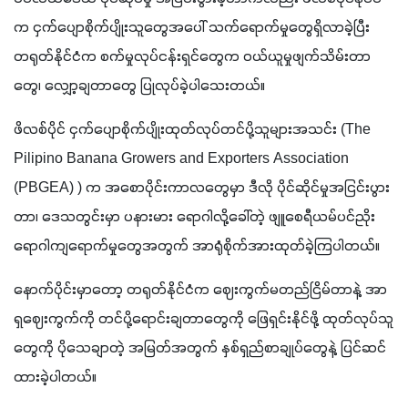
က ငှက်ပျောစိုက်ပျိုးသူတွေအပေါ် သက်ရောက်မှုတွေရှိလာခဲ့ပြီး 
တရုတ်နိုင်ငံက စက်မှုလုပ်ငန်းရှင်တွေက ဝယ်ယူမှုဖျက်သိမ်းတာ
တွေ၊ လျှော့ချတာတွေ ပြုလုပ်ခဲ့ပါသေးတယ်။ 
ဖိလစ်ပိုင် ငှက်ပျောစိုက်ပျိုးထုတ်လုပ်တင်ပို့သူများအသင်း (The 
Pilipino Banana Growers and Exporters Association 
(PBGEA) ) က အစောပိုင်းကာလတွေမှာ ဒီလို ပိုင်ဆိုင်မှုအငြင်းပွား
တာ၊ ဒေသတွင်းမှာ ပနားမား ရောဂါလို့ခေါ်တဲ့ ဖျူစေရီယမ်ပင်ညိုး
ရောဂါကျရောက်မှုတွေအတွက် အာရုံစိုက်အားထုတ်ခဲ့ကြပါတယ်။ 
နောက်ပိုင်းမှာတော့ တရုတ်နိုင်ငံက ဈေးကွက်မတည်ငြိမ်တာနဲ့ အာ
ရှဈေးကွက်ကို တင်ပို့ရောင်းချတာတွေကို ဖြေရှင်းနိုင်ဖို့ ထုတ်လုပ်သူ
တွေကို ပိုသေချာတဲ့ အမြတ်အတွက် နှစ်ရှည်စာချုပ်တွေနဲ့ ပြင်ဆင်
ထားခဲ့ပါတယ်။