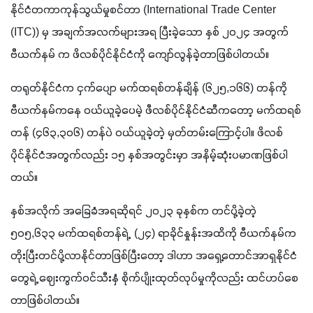
နိုင်ငံတကာကုန်သွယ်မှုစင်တာ (International Trade Center 
(ITC)) မှ အချက်အလက်များအရ ပြီးခဲ့သော နှစ် ၂၀၂၄ အတွက် 
ဗီယက်နမ် က ဖိလစ်ပိုင်နိုင်ငံကို ကျော်လွန်ခဲ့တာဖြစ်ပါတယ်။
တရုတ်နိုင်ငံက ငှက်ပျော မက်ထရစ်တန်ချိန် (၆၂၅,၁၆၆) တန်ကို 
ဗီယက်နမ်ကနေ ဝယ်ယူခဲ့ပေမဲ့ ဖီလစ်ပိုင်နိုင်ငံဆီကတော့ မက်ထရစ်
တန် (၄၆၃,၃၀၆) တန်ပဲ ဝယ်ယူခဲ့တဲ့ မှတ်တမ်းကြောင့်ပါ။ ဖိလစ်
ပိုင်နိုင်ငံအတွက်လည်း ၁၅ နှစ်အတွင်းမှာ အနိမ့်ဆုံးပမာဏဖြစ်ပါ
တယ်။
နှစ်အလိုက် အခြေခံအရဆိုရင် ၂၀၂၃ ခုနှစ်က တင်ပို့ခဲ့တဲ့ 
၅၀၅,၆၃၃ မက်ထရစ်တန်ရဲ့  (၂၄) ရာခိုင်နှုန်းအထိကို ဗီယက်နမ်က 
တိုးပြီးတင်ပို့လာနိုင်တာဖြစ်ပြီးတော့ ဒါဟာ အရှေ့တောင်အာရှနိုင်ငံ
တွေရဲ့ ဈေးကွက်ဝင်သီးနှံ စိုက်ပျိုးထုတ်လုပ်မှုကိုလည်း ထင်ဟပ်စေ
တာဖြစ်ပါတယ်။