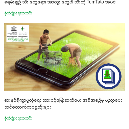
ခရမ်းချဉ် သီး တွေရော၊ အာလူး တွေပါ သီးတဲ့ TomTato အပင်
စိုက်ပျိုးရေးသတင်း
စားနပ်ရိက္ခာဖူလုံရေး သားစဉ်မြေးဆက်ပေး အစီအစဉ်မှ ပညာပေး
သင်ထောက်ကူပစ္စည်းများ
စိုက်ပျိုးရေးသတင်း