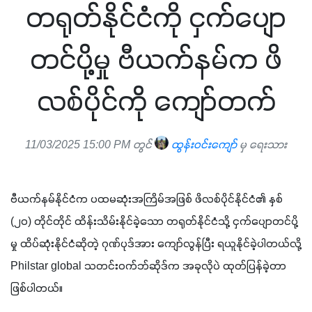
တရုတ်နိုင်ငံကို ငှက်ပျော
တင်ပို့မှု ဗီယက်နမ်က ဖိ
လစ်ပိုင်ကို ကျော်တက်
11/03/2025 15:00 PM တွင်
ထွန်းဝင်းကျော်
မှ ရေးသား
ဗီယက်နမ်နိုင်ငံက ပထမဆုံးအကြိမ်အဖြစ် ဖိလစ်ပိုင်နိုင်ငံ၏ နှစ် 
(၂၀) တိုင်တိုင် ထိန်းသိမ်းနိုင်ခဲ့သော တရုတ်နိုင်ငံသို့ ငှက်ပျောတင်ပို့
မှု ထိပ်ဆုံးနိုင်ငံဆိုတဲ့ ဂုဏ်ပုဒ်အား ကျော်လွန်ပြီး ရယူနိုင်ခဲ့ပါတယ်လို့ 
Philstar global သတင်းဝက်ဘ်ဆိုဒ်က အခုလိုပဲ ထုတ်ပြန်ခဲ့တာ
ဖြစ်ပါတယ်။