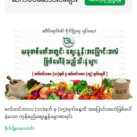
စက်တင်ဘာလ (၁၁)ရက် မှ (၁၅)ရက်နေ့ထိ အပြောင်းအလဲဖြစ်ပေါ်
ခဲ့သော ကုန်စည်စျေးနှူန်းများစာရင်း
စိုက်ပျိုးရေးသတင်း