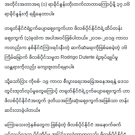
အတိုင်းအတာအရ (၁) ရာခိုင်နှုန်းတိုးတက်လာတာကြောင့်မို့ ၃၇.၀၆ 
ရာခိုင်နှုန်းကို ရရှိနေတာပါ။ 
တရုတ်နိုင်ငံရဲ့ငှက်ပျောဈေးကွက်ဟာ ဖိလစ်ပိုင်နိုင်ငံရဲ့ ထိပ်တန်း
ဈေးကွက် (၃)ခုထဲက အပါအဝင်ဖြစ်ပါတယ်။ ၂၀၁၈-၂၀၁၉ ကာလ
ကတည်းက နှစ်နိုင်ငံကြားရင်းနှီးတဲ့ ဆက်ဆံရေးကိုဖြစ်စေခဲ့တဲ့ ၁၆ 
ကြိမ်မြောက် ဖိလစ်ပိုင်သမ္မတ Rodrigo Duterte ရဲ့အုပ်ချုပ်မှု 
ယန္တရားကိုလည်း ကျေးဇူးတင်ရမှာပါ။ 
သို့သော်ငြား ကိုဗစ်- ၁၉ ကာလ စီးပွားရေးအခြေအနေအရနဲ့ ဒေသ
တွင်းထုတ်လုပ်မှုတွေကြောင့် တရုတ်နိုင်ငံရဲ့ ငှက်ပျောဈေးကွက် ဟာ 
ဖိလစ်ပိုင်နိုင်ငံအတွက် ဒုတိယအကြီးဆုံးဈေးကွက်အဖြစ်သာ တန်း
ဆင်းလာခဲ့ပါတယ်။
မကြာသေးတဲ့နှစ်တွေက ဖြစ်ခဲ့တဲ့ ဖိလစ်ပိုင်နိုင်ငံ အနောက်ဖက် 
ပင်လယ်ဒေသ ပိုင်ဆိုင်မှု အငြင်းပွားခဲ့တာကလည်း ဖိလစ်ပိုင်နိုင်ငံ