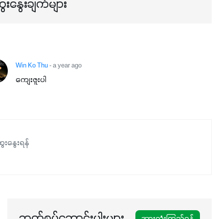
ေးနွေးချက်များ
Win Ko Thu
- a year ago
ကျေးဇူးပါ
ေးနွေးရန်
ဆက်စပ်ဆောင်းပါးများ
အားလုံးကြည့်ရန်