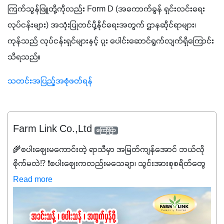
ကြက်သွန်ဖြူတို့ကိုလည်း Form D (အကောက်ခွန် ရှင်းလင်းရေး 
လုပ်ငန်းများ) အသုံးပြုတင်ပို့နိုင်ရေးအတွက် ဌာနဆိုင်ရာများ၊ 
ကုန်သည် လုပ်ငန်းရှင်များနှင့် ပူး ပေါင်းဆောင်ရွက်လျက်ရှိကြောင်း 
သိရသည်။
သတင်းအပြည့်အစုံဖတ်ရန်
Farm Link Co.,Ltd
ကြော်ငြာ
🌾စပါးဈေးမကောင်းတဲ့ ရာသီမှာ အမြတ်ကျန်အောင် ဘယ်လို
စိုက်မလဲ⁉️ ❗စပါးဈေးကလည်းမသေချာ၊ သွင်းအားစုစရိတ်တွေ
ကလည်း တက်နေတဲ့ဒီလိုအချိန်မှာ သွင်းအားစုဖိုးကို လျှော့ချပြီး
Read more
အထွက်နှုန်းကို ထိန်းထားနိုင်မှ ဦးကြီးတို့ အဆင်ပြေမှာနော် ✔️ဒါ
ကြောင့် ကိုယ်သုံးသမျှ ကိုယ့်အတွက်အကျိုးရစေမယ့်
အရည်အသွေးစိတ်ချရတဲ့ သွင်းအားစုပစ္စည်းတွေကိုပဲ ရွေးချယ်