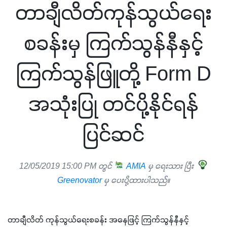
တာချီလိတ်ကုန်သွယ်ရေး
စခန်းမှ ကြက်သွန်နီနှင့်
ကြက်သွန်ဖြူတို့ Form D
အသုံးပြု တင်ပို့နိုင်ရန်
ပြင်ဆင်
12/05/2019 15:00 PM တွင်
AMIA
မှ ရေးသား ပြီး
Greenovator
မှ ပေးပို့ထားပါသည်။
တာချီလိတ် ကုန်သွယ်ရေးစခန်း အနေဖြင့် ကြက်သွန်နီနှင့် 