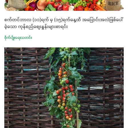
စက်တင်ဘာလ (၁၁)ရက် မှ (၁၅)ရက်နေ့ထိ အပြောင်းအလဲဖြစ်ပေါ်
ခဲ့သော ကုန်စည်စျေးနှူန်းများစာရင်း
စိုက်ပျိုးရေးသတင်း