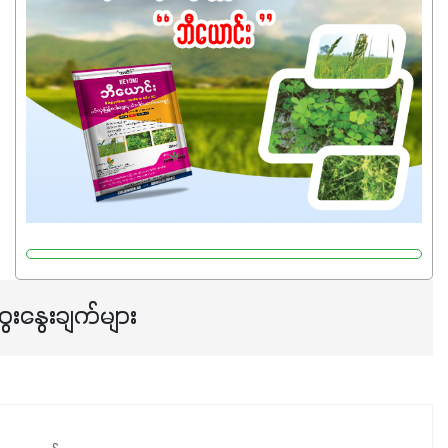
သုံးသင့်ပါတယ်။
ေးနွေးချက်များ