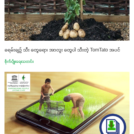
ခရမ်းချဉ် သီး တွေရော၊ အာလူး တွေပါ သီးတဲ့ TomTato အပင်
စိုက်ပျိုးရေးသတင်း