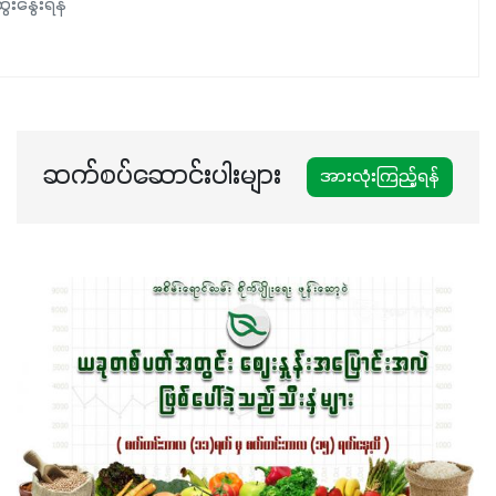
ေးနွေးရန်
ဆက်စပ်ဆောင်းပါးများ
အားလုံးကြည့်ရန်