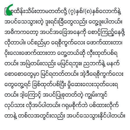
ပြုစုထိန်းသိမ်းတာမတတ်လို့ (၇)နှစ်/(၈)နှစ်လောက်နဲ့
အပင်သေသွားတဲ့ ဒူးရင်းခြံတွေလည်း တွေ့ဖူးပါတယ်။
အဓိကကတော့ အပင်အခြေအနေကို စောင့်ကြည့်နေဖို့
လိုတာပါ။ ပင်စည်မှာ ရေစိုကွက်လေး ဖောက်ထားတာ၊
ပိုးလေးဖောက်ထားတာ တွေ့တယ်ဆို လှီးထုတ်ပစ်ရ
တယ်။ အမြဲတမ်းလည်း မမြင်ရဘူး။ ညဘက်နဲ့ မနက်
စောစောတွေမှာ မြင်ရတတ်တယ်။ အဲ့ဒီရေစိုကွက်လေး
တွေတွေ့ရင် ခြစ်ထုတ်ပစ်ပြီး မှိုဆေးလေးသုတ်ပေးရ
တယ်။ ဒါ့ကြောင့် အပင်ပြုစုတတ်တဲ့ ကျွမ်းကျင်
လုပ်သား လိုအပ်ပါတယ်။ ဂရုမစိုက်ဘဲ ပစ်ထားလိုက်
တာနဲ့ တစ်လအတွင်းလည်း အပင်သေသွားနိုင်ပါတယ်။