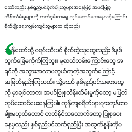
သော်လည်း နှစ်ရှည်ပင်စိုက်ပျိုးသူများအနေဖြင့် အပင်ပြုစု
ထိန်းသိမ်းမှုများကို တတ်စွမ်းသရွေ့ လုပ်ဆောင်ပေးနေသင့်ကြောင်း 
စိုက်ပျိုးရေးကျွမ်းကျင်သူများက ဆိုသည်။
ကျွန်တော်တို့ မရမ်းသီးပင် စိုက်တဲ့သူတွေလည်း ဒီနှစ်
တွက်ခြေမကိုက်ကြဘူး။ မူဆယ်လမ်းကြောင်းတွေ အ
ရင်လို အသွားအလာမလွယ်ကူတဲ့အတွက်ကြောင့်
အမြတ်နည်းကြတယ်။ သို့သော် နှစ်ရှည်ပင်သမားတွေ
ကို မှာချင်တာက၊ အပင်ပြုစုထိန်းသိမ်းမှုကိုတော့ မပြတ်
လုပ်ဆောင်ပေးနေကြပါ။ ကုန်ကျစရိတ်များများကုန်တာ
မျိုးမဟုတ်တောင် တတ်နိုင်သလောက်တော့ ပြုစုပေး
နေမှလည်း နှစ်ရှည်ပင်သက်ရှည်ပြီး အထွက်နှုန်းကိုမ