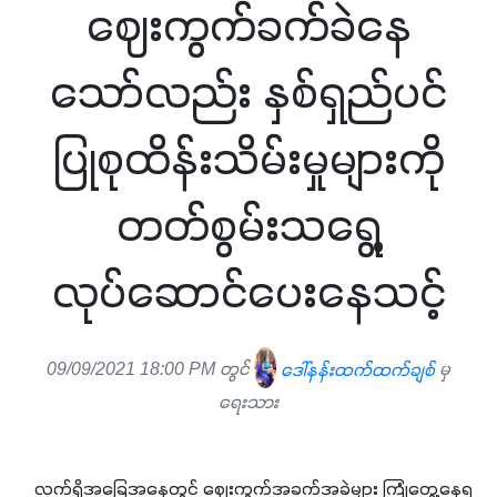
ဈေးကွက်ခက်ခဲနေ
သော်လည်း နှစ်ရှည်ပင်
ပြုစုထိန်းသိမ်းမှုများကို
တတ်စွမ်းသရွေ့
လုပ်ဆောင်ပေးနေသင့်
09/09/2021 18:00 PM တွင်
ဒေါ်နန်းထက်ထက်ချစ်
မှ
ရေးသား
    လက်ရှိအခြေအနေတွင် ဈေးကွက်အခက်အခဲများ ကြုံတွေ့နေရ