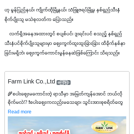
ဟု မွန်ပြည်နယ်၊ ကျိုက်ထိုမြို့နယ်၊ သံဖြူဇရပ်မြို့မှ နှစ်ရှည်သီးနှံ
စိုက်ပျိုးသူ မသဲစုလတ်က ပြောသည်။ 
    လက်ရှိအနေအထားတွင် စပျစ်ပင်၊ ဒူးရင်းပင် စသည့် နှစ်ရှည်
သီးနှံပင်စိုက်ပျိုးသူများမှာ ဈေးကွက်ထူးထူးခြားခြား ထိခိုက်နစ်နာ
ခြင်းမရှိဘဲ၊ ဈေးကွက်ကောင်းမွန်နေဆဲဖြစ်ကြောင်း သိရသည်။
Farm Link Co.,Ltd
ကြော်ငြာ
🌾စပါးဈေးမကောင်းတဲ့ ရာသီမှာ အမြတ်ကျန်အောင် ဘယ်လို
စိုက်မလဲ⁉️ ❗စပါးဈေးကလည်းမသေချာ၊ သွင်းအားစုစရိတ်တွေ
ကလည်း တက်နေတဲ့ဒီလိုအချိန်မှာ သွင်းအားစုဖိုးကို လျှော့ချပြီး
Read more
အထွက်နှုန်းကို ထိန်းထားနိုင်မှ ဦးကြီးတို့ အဆင်ပြေမှာနော် ✔️ဒါ
ကြောင့် ကိုယ်သုံးသမျှ ကိုယ့်အတွက်အကျိုးရစေမယ့်