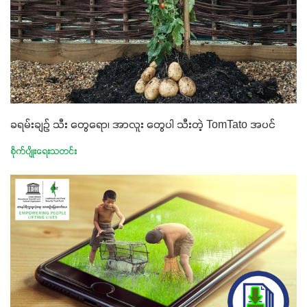
ခရမ်းချဉ် သီး တွေရော၊ အာလူး တွေပါ သီးတဲ့ TomTato အပင်
စိုက်ပျိုးရေးသတင်း