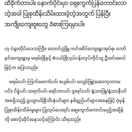
ထိခိုက်တာပါ။ နောက်ပိုင်းမှာ ဈေးကွက်ပြန်ကောင်းလာ
တဲ့အခါ ပြုစုထိန်းသိမ်းထားခဲ့တဲ့အတွက် ပြန်ပြီး
အကျိုးကျေးဇူးတွေ ခံစားကြရမှာပါ။
ဟု ပဲခူးတိုင်းဒေသကြီး၊ တောင်ငူမြို့၊ ကင်းဆိပ်ကျေးရွာအုပ်စု၊ ဘော်
နင်းကျေးရွာမှ မရမ်းခြံနှင့် စံပယ်ခြံလုပ်ငန်းလုပ်ကိုင်သူ ဦးခင်မောင်
မြင့်က ပြောသည်။ 
    မရမ်းပင်၊ ကြက်မောက်ပင်၊ စပျစ်ပင်၊ လျှော်ဖြူ(ဆေးကုလားမ
ပင်)၊ ပိန္နဲပင်၊ သရက်ပင်၊ ရော်ဘာပင်၊ ဒူးရင်းပင်၊ နံ့သာဖြူ/နံ့သာနီပင် 
အစရှိသည့် ဥယျာယ်ခြံသီးနှံပင်များ နှစ်ရှည်ပင်များအနေဖြင့် ပုံမှန်
ပြုစုထိန်းသိမ်းမှုများ ပြုလုပ်ပေးရင်း ဈေးကွက်ကောင်းမည့်အချိန်
ကို စောင့်ဆိုင်းနေသင့်ကြောင်း သိရသည်။ 