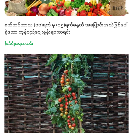
စက်တင်ဘာလ (၁၁)ရက် မှ (၁၅)ရက်နေ့ထိ အပြောင်းအလဲဖြစ်ပေါ်
ခဲ့သော ကုန်စည်စျေးနှူန်းများစာရင်း
စိုက်ပျိုးရေးသတင်း