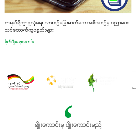
စားနပ်ရိက္ခာဖူလုံရေး သားစဉ်မြေးဆက်ပေး အစီအစဉ်မှ ပညာပေး
သင်ထောက်ကူပစ္စည်းများ
စိုက်ပျိုးရေးသတင်း
မျိုးကောင်းမှ ပျိုးကောင်းမည်