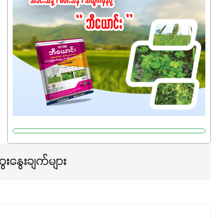
အရည်အသွေးစိတ်ချရတဲ့ သွင်းအားစုပစ္စည်းတွေကိုပဲ ရွေးချယ်
သုံးသင့်ပါတယ်။
ေးနွေးချက်များ