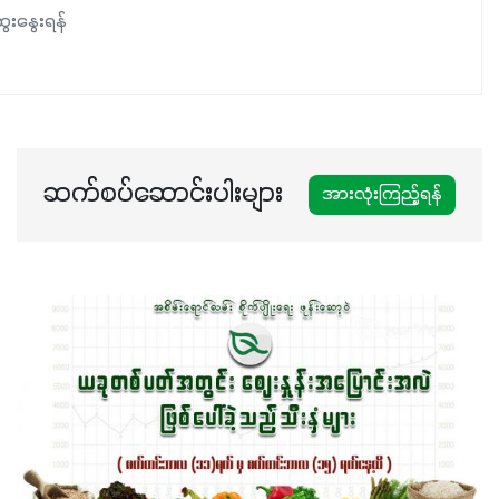
ေးနွေးရန်
ဆက်စပ်ဆောင်းပါးများ
အားလုံးကြည့်ရန်