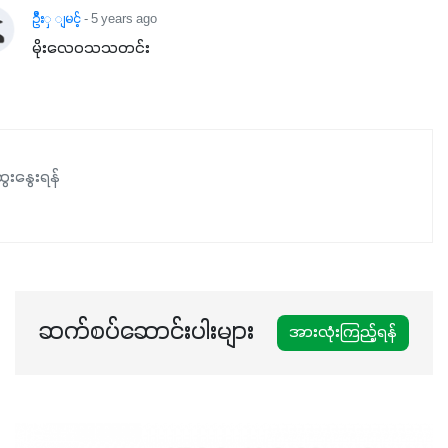
မလို့ အတွေးမများဘဲ သီးနှံတိုင်းကြီးထွားအောင် ဖန်းလင့်ရဲ့ #စ
ဦိးှ ျမင့်
- 5 years ago
မတ်သီးစုံကို သုံးကြပါစို့....
မိုးလေဝသသတင်း
ေးနွေးရန်
ဆက်စပ်ဆောင်းပါးများ
အားလုံးကြည့်ရန်