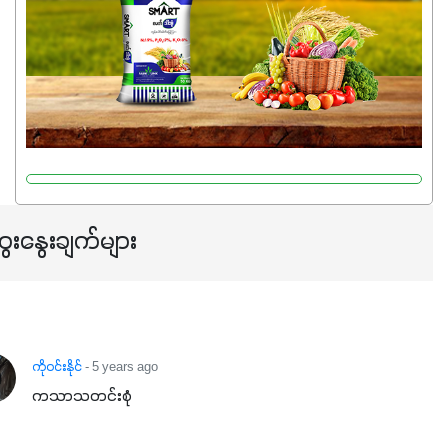
ပြီး အစာချက်လုပ်မှုအားကောင်းစေပါတယ်။ အပင်၏ပင်ပိုင်း
ကြီးထွားမှုကို တိုးမြင့်စေကာ အပင်သန်၍ အကြီးမြန်စေပါတယ်။
သင့်တော်တဲ့ Phosphorus 7%ပါဝင်မှုကြောင့် အပင်ရဲ့ အမြစ်
ဖွဲ့စည်းတည်ဆောက်မှုကို ပို၍သန်မာလာအောင် အားပေးပါ
တယ်။ ဒါ့အပြင် ပန်းပွင့်ခြင်း၊အသီးသီးခြင်း၊အစေ့တည်ခြင်း
လုပ်ငန်းစဉ်များကိုလည်း အားပေးပါတယ်။ လုံလောက်တဲ့
Potassium 8%က အပင်ရဲ့ ရောဂါဒဏ်၊ရာသီဥတုဒဏ်ခံနိုင်ရည်
ရှိမှုကို မြင့်တက်စေပြီး အသီးအရည်အသွေး၊ အရွယ်အစားနဲ့
အရသာ ပိုမိုကောင်းမွန်စေဖို့အတွက် လိုအပ်တဲ့အာဟာရဓာတ်
ေးနွေးချက်များ
ဖြစ်ပါတယ်။ ဟူးမစ်အက်စစ်ပါဝင်ပေါင်းစပ်ထားတဲ့အတွက်
အာဟာရဓာတ်စုပ်ယူမှုကောင်းမွန်လာခြင်း၊မြေဆီလွှာဖွဲ့စည်းပုံ
နှင့်ရေထိန်းနိုင်စွမ်းအားကောင်းလာခြင်းအပါအဝင်
အကျိုးကျေးဇူးများစွာကိုရရှိစေမှာဖြစ်ပါတယ်။ စပါးအပါအဝင်
နှံစားသီးနှံများ၊ပဲအမျိုးမျိုး၊ဟင်းသီးဟင်းရွက်နဲ့ ဥယျာဉ်ခြံသီးနှံ
ကိုဝင်းနိုင်
- 5 years ago
အားလုံးမှာ အသုံးပြုနိုင်တယ်ဆိုတော့ တစ်မျိုးတည်းနဲ့ အားလုံး
ကသာသတင်းစုံ
ပါဖက်(perfect)မယ့် စမတ်သီးစုံနော် အရွေးမမှားတာသေချာပြီ