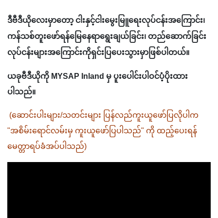
ဒီဗီဒီယိုလေးမှာတော့ ငါးနှင့်ငါးမွေးမြူရေးလုပ်ငန်းအကြောင်း၊ 
ကန်သစ်တူးဖော်ရန်မြေနေရာရွေးချယ်ခြင်း၊ တည်ဆောက်ခြင်း
လုပ်ငန်းများအကြောင်းကိုရှင်းပြပေးသွားမှာဖြစ်ပါတယ်။
ယခုဗီဒီယိုကို MYSAP Inland မှ ပူးပေါင်းပါဝင်ပံ့ပိုးထား
ပါသည်။
 (ဆောင်းပါးများ/သတင်းများ ပြန်လည်ကူးယူဖော်ပြလိုပါက 
"အစိမ်းရောင်လမ်းမှ ကူးယူဖော်ပြပါသည်" ကို ထည့်ပေးရန် 
မေတ္တာရပ်ခံအပ်ပါသည်) 