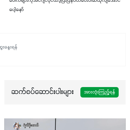
ပေါက်များကိုအင်ဂျင်ဝိုင်ထဒ့ပြီးပြန်ပိတ်ပေးပါဆီယိုကျအောင်
ပေါ့နော်
ေးနွေးရန်
ဆက်စပ်ဆောင်းပါးများ
အားလုံးကြည့်ရန်