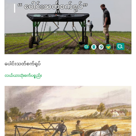
ပေါင်းသတ်စက်ရုပ်
လယ်ယာသုံးစက်ပစ္စည်း