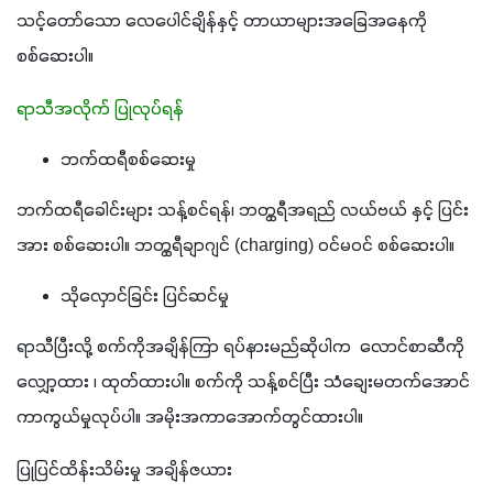
သင့်တော်သော လေပေါင်ချိန်နှင့် တာယာများအခြေအနေကို 
စစ်ဆေးပါ။
ရာသီအလိုက် ပြုလုပ်ရန်
ဘက်ထရီစစ်ဆေးမှု
ဘက်ထရီခေါင်းများ သန့်စင်ရန်၊ ဘတ္ထရီအရည် လယ်ဗယ် နှင့် ပြင်း
အား စစ်ဆေးပါ။ ဘတ္ထရီချာဂျင် (charging) ဝင်မဝင် စစ်ဆေးပါ။ 
သိုလှောင်ခြင်း ပြင်ဆင်မှု
ရာသီပြီးလို့ စက်ကိုအချိန်ကြာ ရပ်နားမည်ဆိုပါက  လောင်စာဆီကို 
လျှော့ထား ၊ ထုတ်ထားပါ။ စက်ကို သန့်စင်ပြီး သံချေးမတက်အောင်
ကာကွယ်မှုလုပ်ပါ။ အမိုးအကာအောက်တွင်ထားပါ။
ပြုပြင်ထိန်းသိမ်းမှု အချိန်ဇယား