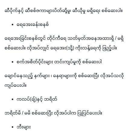
ဆီပိုက်နှင့် ဆီစစ်ဇကာများပိတ်ဆို့မှု၊ ဆီယိုမှု မရှိရေး စစ်ဆေးပါ။
ရေအေးခန်းစနစ်
ရေအေးခြင်းစနစ်တွင် တိုင်ကီရေ သတ်မှတ်အနေအထားရှိ / မရှိ 
စစ်ဆေးပါ။ လိုအပ်လျှင် ရေအေး(သို့) ကိုးလန့်ရေကို ဖြည့်ပါ။
စက်အစိတ်ပိုင်းများ တင်းကျပ်မှုကို စစ်ဆေးပါ
ချောင်နေသည့် နက်များ ၊ နေရာများကို စစ်ဆေးပြီး လိုအပ်သလို 
ကျပ်ပေးပါ။
ကလပ်(ချ်)နှင့် ဘရိတ်
ဘရိတ်မိ / မမိ စစ်ဆေးပြီး လိုအပ်ပါက ပြုပြင်ပေးပါ။
ဘီးများ