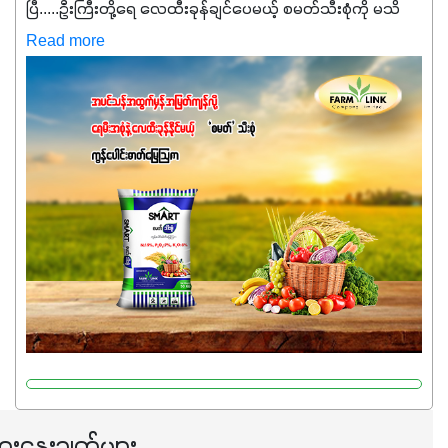
ပြီ.....ဦးကြီးတို့ရေ ‌လေထီးခုန်ချင်ပေမယ့် စမတ်သီးစုံကို မသိ
သေးရင်တော့ ဒီစာလေးကို ဆက်ဖတ်‌ပေးပါ #စမတ်သီးစုံဆိုတာ
Read more
အပင်တိုင်းအတွက် အဓိကအာဟာရNPK (19:7:8)နဲ့ #ဟူးမစ်
အက်စစ်တို့ အချိုးကျ ပေါင်းစပ်ထားတဲ့ ကွန်ပေါင်း
ဓာတ်မြေဩဇာဖြစ်ပါတယ်။ အဓိကအကျိုးကျေးဇူးတွေအနေနဲ့
ကတော့ နိုက်ထရိုဂျင် 19%ပါဝင်တဲ့အတွက် ကလိုရိုဖီးလ်ဖွဲ့စည်း
မှုကို အားပေးကာ သီးနှံပင်များ၏အရွက်များစိမ်းလန်းသန်စွမ်း
ပြီး အစာချက်လုပ်မှုအားကောင်းစေပါတယ်။ အပင်၏ပင်ပိုင်း
ကြီးထွားမှုကို တိုးမြင့်စေကာ အပင်သန်၍ အကြီးမြန်စေပါတယ်။
သင့်တော်တဲ့ Phosphorus 7%ပါဝင်မှုကြောင့် အပင်ရဲ့ အမြစ်
ဖွဲ့စည်းတည်ဆောက်မှုကို ပို၍သန်မာလာအောင် အားပေးပါ
တယ်။ ဒါ့အပြင် ပန်းပွင့်ခြင်း၊အသီးသီးခြင်း၊အစေ့တည်ခြင်း
လုပ်ငန်းစဉ်များကိုလည်း အားပေးပါတယ်။ လုံလောက်တဲ့
Potassium 8%က အပင်ရဲ့ ရောဂါဒဏ်၊ရာသီဥတုဒဏ်ခံနိုင်ရည်
ရှိမှုကို မြင့်တက်စေပြီး အသီးအရည်အသွေး၊ အရွယ်အစားနဲ့
အရသာ ပိုမိုကောင်းမွန်စေဖို့အတွက် လိုအပ်တဲ့အာဟာရဓာတ်
ေးနွေးချက်များ