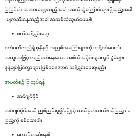
ပြုပြင်ပါ။ တအားပျော့သည့်အခါ ၊ အက်ကွဲကြောင်းများရှိသည့်အခါ 
၊ ပျက်ဆီးနေသည့်အခါ အသစ်လဲလှယ်ပေးပါ။
စက်သန့်ရှင်းရေး
စက်ပတ်လည်ရှိ ဖုန်နှင့် အညစ်အကြေးများကို သန့်စင်ပေးပါ။ 
အထူးအဖြင့် လည်ပတ်နေသော အစိတ်အပိုင်းများတွင် ရွှံခဲများ ၊ 
ဖုန်ချပ်ပြင်လွှာများ ဖြစ်မနေအာင် သန့်ရှင်းပေးရမည်။
အပတ်စဉ် ပြုလုပ်ရန်
အင်ဂျင်ဝိုင်
အင်ဂျင်ဝိုင်အဆီ ညစ်ညမ်းမှုရှိ/မရှိနှင့် သတ်မှတ်လယ်ဗယ်ပြည့် / မ
ပြည့်ကို စစ်ဆေးပါ။
လောင်စာဆီစနစ်