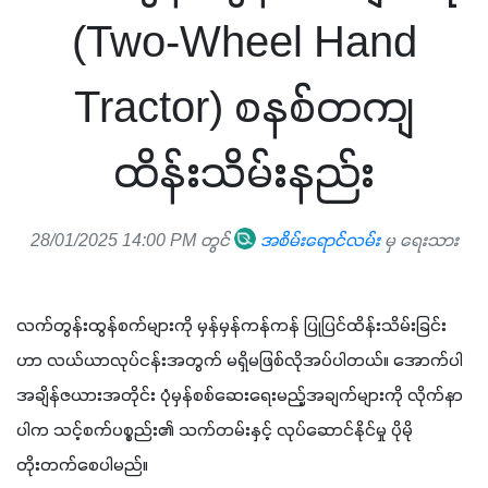
(Two-Wheel Hand
Tractor) စနစ်တကျ
ထိန်းသိမ်းနည်း
28/01/2025 14:00 PM တွင်
အစိမ်းရောင်လမ်း
မှ ရေးသား
လက်တွန်းထွန်စက်များကို မှန်မှန်ကန်ကန် ပြုပြင်ထိန်းသိမ်းခြင်း
ဟာ လယ်ယာလုပ်ငန်းအတွက် မရှိမဖြစ်လိုအပ်ပါတယ်။ အောက်ပါ 
အချိန်ဇယားအတိုင်း ပုံမှန်စစ်ဆေးရေးမည့်အချက်များကို လိုက်နာ
ပါက သင့်စက်ပစ္စည်း၏ သက်တမ်းနှင့် လုပ်ဆောင်နိုင်မှု ပိုမို
တိုးတက်စေပါမည်။