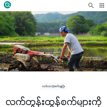
လယ်ယာသုံးစက်ပစ္စည်း
လက်တွန်းထွန်စက်များကို