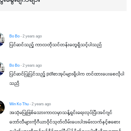
ဖြစ်ပါတယ်။ ဟူးမစ်အက်စစ်ပါဝင်ပေါင်းစပ်ထားတဲ့အတွက်
အာဟာရဓာတ်စုပ်ယူမှုကောင်းမွန်လာခြင်း၊မြေဆီလွှာဖွဲ့စည်းပုံ
နှင့်ရေထိန်းနိုင်စွမ်းအားကောင်းလာခြင်းအပါအဝင်
အကျိုးကျေးဇူးများစွာကိုရရှိစေမှာဖြစ်ပါတယ်။ စပါးအပါအဝင်
နှံစားသီးနှံများ၊ပဲအမျိုးမျိုး၊ဟင်းသီးဟင်းရွက်နဲ့ ဥယျာဉ်ခြံသီးနှံ
Bo Bo
- 2 years ago
အားလုံးမှာ အသုံးပြုနိုင်တယ်ဆိုတော့ တစ်မျိုးတည်းနဲ့ အားလုံး
ပြင်ဆင်သည့် ကာလတိုသင်တန်းတွေရှိသင့်ပါသည်
ပါဖက်(perfect)မယ့် စမတ်သီးစုံနော် အရွေးမမှားတာသေချာပြီ
မလို့ အတွေးမများဘဲ သီးနှံတိုင်းကြီးထွားအောင် ဖန်းလင့်ရဲ့ #စ
Bo Bo
- 2 years ago
မတ်သီးစုံကို သုံးကြပါစို့....
ပြင်ဆင်ပြုပြင်သည့် pdfစာအုပ်များရှိပါက တင်ထားပေးစေလိုပါ
သညိ
Win Ko Thu
- 2 years ago
အသုံမပြုဖြစ်သေားကာလမှာသန့်ရှင်းရေးလုပ်ပြီးအင်ဂျင်
ဘော်လီများကိုဂီယာဝိုင်သုတ်လိမ်းပေးပါအမ်းလက်နှင့်ဧစေား