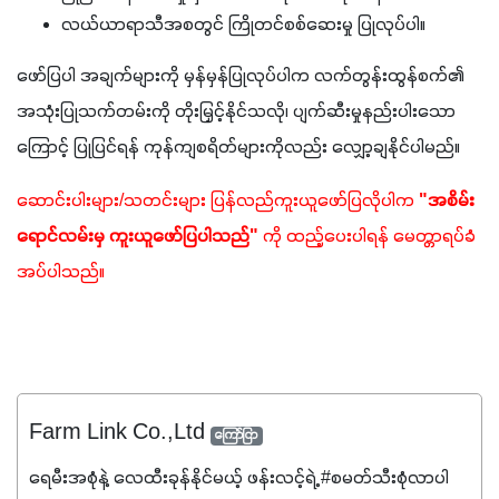
လယ်ယာရာသီအစတွင် ကြိုတင်စစ်ဆေးမှု ပြုလုပ်ပါ။
ဖော်ပြပါ အချက်များကို မှန်မှန်ပြုလုပ်ပါက လက်တွန်းထွန်စက်၏ 
အသုံးပြုသက်တမ်းကို တိုးမြှင့်နိုင်သလို၊ ပျက်ဆီးမှုနည်းပါးသော
ကြောင့် ပြုပြင်ရန် ကုန်ကျစရိတ်များကိုလည်း လျှော့ချနိုင်ပါမည်။
ဆောင်းပါးများ/သတင်းများ ပြန်လည်ကူးယူဖော်ပြလိုပါက
 "အစိမ်း
ရောင်လမ်းမှ ကူးယူဖော်ပြပါသည်"
 ကို ထည့်ပေးပါရန် မေတ္တာရပ်ခံ
အပ်ပါသည်။
Farm Link Co.,Ltd
ကြော်ငြာ
ရေမီးအစုံနဲ့ လေထီးခုန်နိုင်မယ့် ဖန်းလင့်ရဲ့ #စမတ်သီးစုံလာပါ