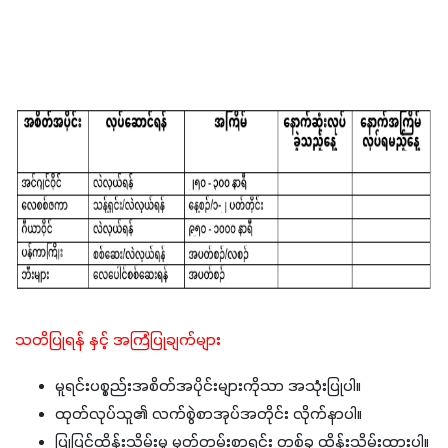
သတိပြုရန် နှင့် အကြံပြုချက်များ
မူရင်းပစ္စည်းအစိတ်အပိုင်းများကိုသာ အသုံးပြုပါ။
ထုတ်လုပ်သူ၏ လက်စွဲစာအုပ်အတိုင်း လိုက်နာပါ။
ပြုပြင်ထိန်းသိမ်းမှု မှတ်တမ်းစာရင်း တစ်ခု ထိန်းသိမ်းထားပါ။