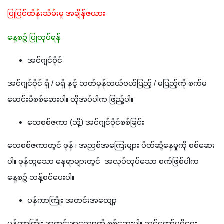
ပြုပြင်ထိန်းသိမ်းမှု အချိန်ဇယား
နေ့စဉ် ပြုလုပ်ရန်
အင်ဂျင်ဝိုင်
အင်ဂျင်ဝိုင် ရှိ / မရှိ နှင့် သတ်မှန်လယ်ဗယ်ပြည့် / မပြည့်ကို စက်မ
မောင်းမီစစ်ဆေးပါ။ လိုအပ်ပါက ဖြည့်ပါ။
လေစစ်ဇကာ (သို့) အင်ဂျင်ဝိုင်စစ်ခြင်း
လေစစ်ဇကာတွင် ဖုန် ၊ အညစ်အကြေးများ ပိတ်ဆို့နေမှုကို စစ်ဆေး
ပါ။ ဖုန်ထူသော နေရာများတွင်  အလုပ်လုပ်သော စက်ဖြစ်ပါက 
နေ့စဉ် သန့်စင်ပေးပါ။
ပန်ကာကြိုး အတင်းအလျော့
ပန်ကာကြိုး အတင်းအလျော့ကို စစ်ဆေးပါ။ သင့်တော်မှုရှိရေး 