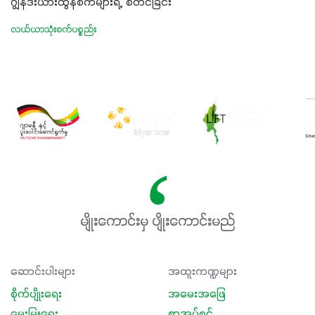
ဂျွန်ဒီးယားထွန်စက်များရဲ့ ‘စတင်ခြင်း’
လယ်ယာသုံးစက်ပစ္စည်း
မျိုးကောင်းမှ ပျိုးကောင်းမည်
ဆောင်းပါးများ
အထူးကဏ္ဍများ
စိုက်ပျိုးရေး
အမေးအဖြေ
မွေးမြူရေး
စာအုပ်စင်