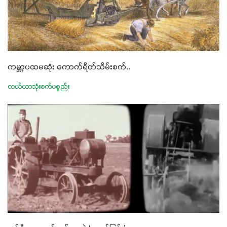
ကမ္ဘာ့ပထမဆုံး ကောက်ရိတ်သိမ်းစက်..
လယ်ယာသုံးစက်ပစ္စည်း