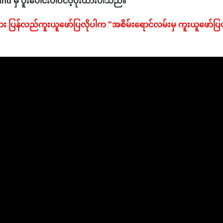
nd မှ ပူးပေါင်းပါဝင်ပံ့ပိုးထားပါသည်။
ား ပြန်လည်ကူးယူဖော်ပြလိုပါက "အစိမ်းရောင်လမ်းမှ ကူးယူဖော်ပြ