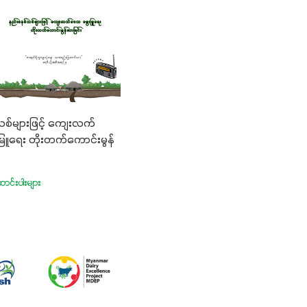
စ်များဖြင့် ကျေးလက်
ြူရေး တိုးတက်ကောင်းမွန်
ာင်းပါးများ