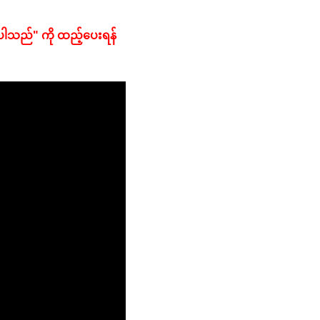
ပါသည်" ကို ထည့်ပေးရန် 