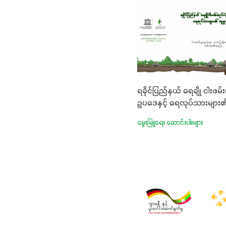
ရခိုင်ပြည်နယ် ရေချို ငါးဖမ်း
ဥပဒေနှင့် ရေလုပ်သားများ
မွေးမြူရေး ဆောင်းပါးများ