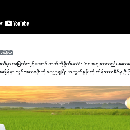
ကြော်ငြာ
ာသီမှာ အမြတ်ကျန်အောင် ဘယ်လိုစိုက်မလဲ⁉️ ❗စပါးဈေးကလည်းမသေချာ
မှာ သွင်းအားစုဖိုးကို လျှော့ချပြီး အထွက်နှုန်းကို ထိန်းထားနိုင်မှ ဦး
ျှ ကိုယ့်အတွက်အကျိုးရစေမယ့် အရည်အသွေးစိတ်ချရတဲ့ သွင်းအားစုပစ္စည