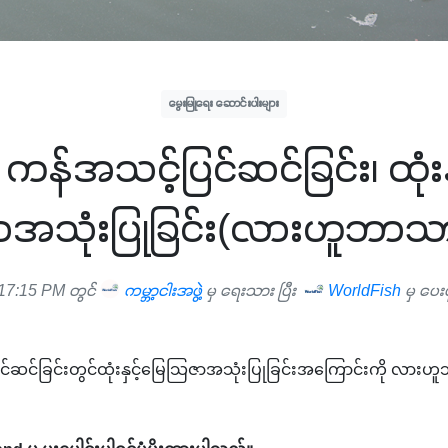
မွေးမြူရေး ဆောင်းပါးများ
 ကန်အသင့်ပြင်ဆင်ခြင်း၊ ထုံးန
ာအသုံးပြုခြင်း(လားဟူဘာသ
17:15 PM တွင်
ကမ္ဘာ့ငါးအဖွဲ့
မှ ရေးသား ပြီး
WorldFish
မှ ပေး
င်ဆင်ခြင်းတွင်ထုံးနှင့်မြေသြဇာအသုံးပြုခြင်းအကြောင်းကို လားဟ