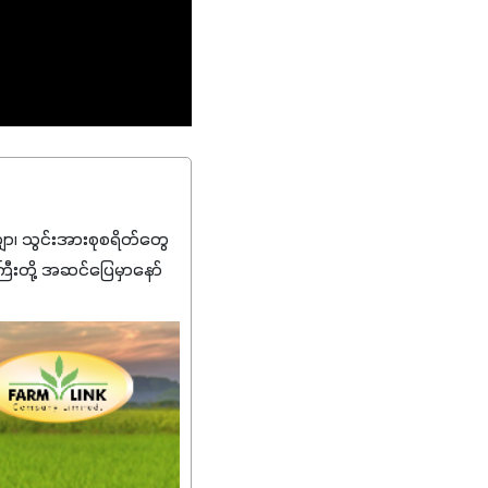
၊ သွင်းအားစုစရိတ်တွေ
ကြီးတို့ အဆင်ပြေမှာနော်
်းတွေကိုပဲ ရွေးချယ်သုံး