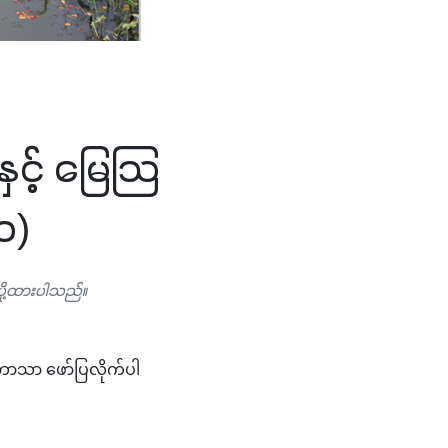
ှင့် မြေသြ
ာ)
ပို့ထားပါသည်။
ူဘာသာ ဖော်ပြလိုက်ပါ