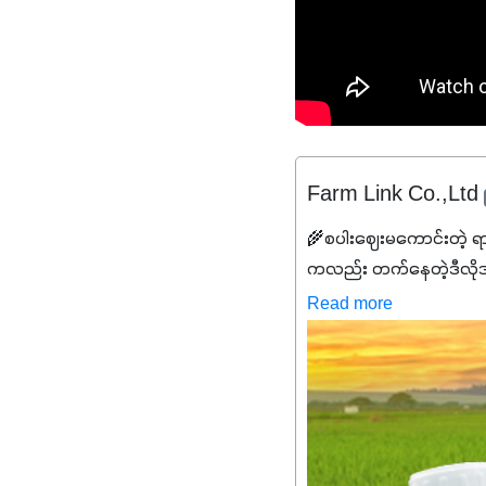
Farm Link Co.,Ltd
🌾စပါးဈေးမကောင်းတဲ့ ရ
ကလည်း တက်နေတဲ့ဒီလိုအချိန်
✔️ဒါကြောင့် ကိုယ်သုံးသမ
Read more
သင့်ပါတယ်။