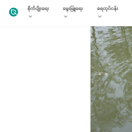
စိုက်ပျိုးရေး
မွေးမြူရေး
ရေလုပ်ငန်း