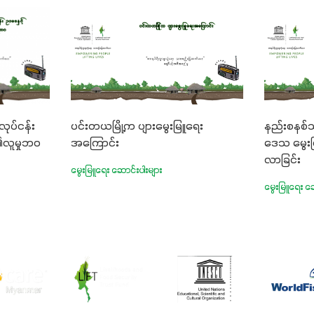
လုပ်ငန်း
ပင်းတယမြို့က ပျားမွေးမြူရေး
နည်းစနစ်သ
၏လူမှုဘဝ
အကြောင်း
ဒေသ မွေးမ
လာခြင်း
မွေးမြူရေး ဆောင်းပါးများ
မွေးမြူရေး ဆေ