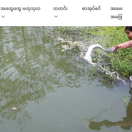
အထွေထွေ ဗဟုသုတ
သတင်း
စာအုပ်စင်
အမေး
အဖြေ