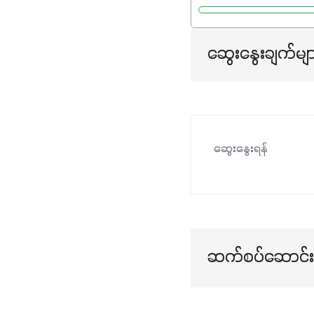
ဆွေးနွေးချက်မျ
ဆွေးနွေးရန်
ဆက်စပ်ဆောင်းပ