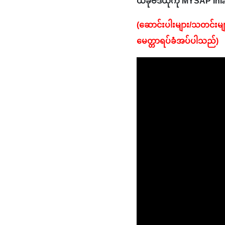
ယခုဗီဒီယိုကို MYSAP Inla
(ဆောင်းပါးများ/သတင်းမျ
မေတ္တာရပ်ခံအပ်ပါသည်) 