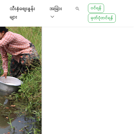
ဝင်ရန်
သီးနှံစျေးနှုန်း
အခြား
များ
မှတ်ပုံတင်ရန်