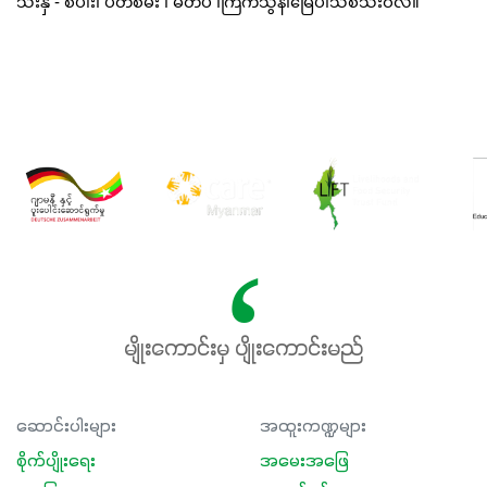
သီးနှံ - စပါး၊ ပဲတီစိမ်း ၊ မတ်ပဲ ၊ကြက်သွန်၊မြေပဲ၊သစ်သီးဝလံ။
မျိုးကောင်းမှ ပျိုးကောင်းမည်
ဆောင်းပါးများ
အထူးကဏ္ဍများ
စိုက်ပျိုးရေး
အမေးအဖြေ