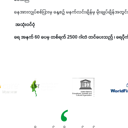
နေအားလျှပ်စစ်ပြားမှ နေ့စဉ် မနက်လင်းချိန်မှ မိုးချုပ်ချိန
 အသုံး၀င်ပုံ
ရေ အနက် 60 ပေမှ တစ်ရက် 2500 ဂါလံ တင်ပေးသည် ၊ ရေပိုက် 