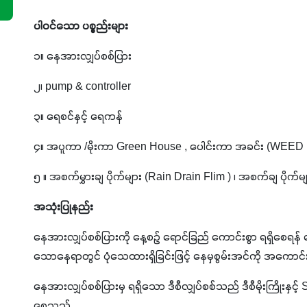
ပါဝင်သော ပစ္စည်းများ
၁။ နေအားလျှပ်စစ်ပြား
၂၊ pump & controller
၃။ ရေစင်နှင့် ရေကန်
၄။ အပူကာ /မိုးကာ Green House , ပေါင်းကာ အခင်း (WEED 
၅ ။ အစက်မွှားချ ပိုက်များ (Rain Drain Flim ) ၊ အစက်ချ ပိုက်မ
အသုံးပြုနည်း
နေအားလျှပ်စစ်ပြားကို နေ့စဉ် ရောင်ခြည် ကောင်းစွာ ရရှိစေရန်
သောနေရာတွင် ပုံသေထားရှိခြင်းဖြင့် နေမှစွမ်းအင်ကို အကောင
နေအားလျှပ်စစ်ပြားမှ ရရှိသော ဒီစီလျှပ်စစ်သည် ဒီစီမိုးကြိုးနှ
စေသည်