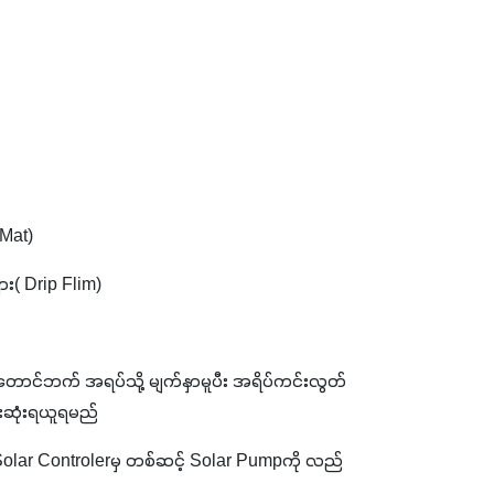
Mat)
ျား( Drip Flim)
 တောင်ဘက် အရပ်သို့ မျက်နှာမူပီး အရိပ်ကင်းလွတ် 
်းဆုံးရယူရမည်
င့် Solar Controlerမှ တစ်ဆင့် Solar Pumpကို လည်