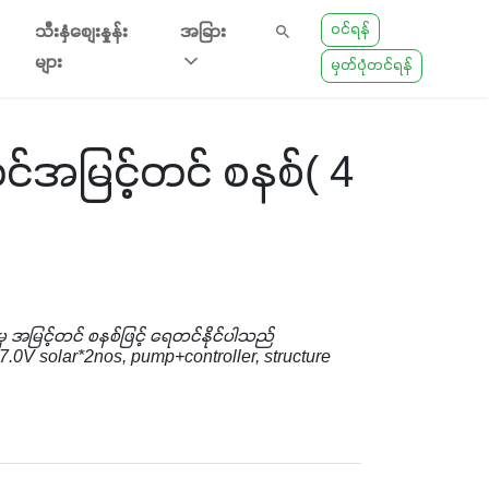
ဝင်ရန်
သီးနှံစျေးနှုန်း
အခြား
များ
မှတ်ပုံတင်ရန်
င်အမြင့်တင် စနစ်( 4
 အမြင့်တင် စနစ်ဖြင့် ရေတင်နိုင်ပါသည်
0V solar*2nos, pump+controller, structure