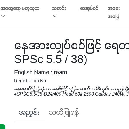
အထွေထွေ ဗဟုသုတ
သတင်း
စာအုပ်စင်
အမေး
အဖြေ
နေအားလျှပ်စစ်ဖြင့် ရေတ
SPSc 5.5 / 38)
English Name : ream
Registration No :
နေရောင်ခြည်ဆိုလာ စနစ်ဖြင့် မြေအောက်အဝီစိတွင်း စသည်တို့မှ
4SPSC5.5/38-D24/400 Head 60ft 2500 Gal/day 240W, 37.
အညွှန်း
သတိပြုရန်