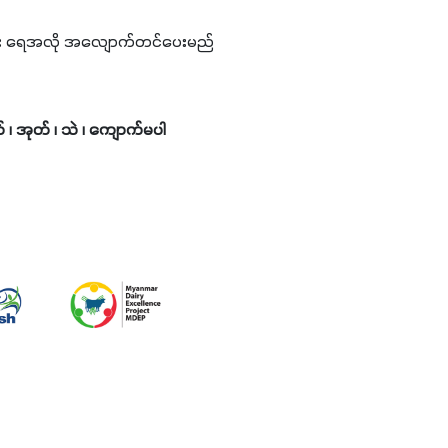
်အတွင်း ရေအလို အလျောက်တင်ပေးမည်
၊ အုတ် ၊ သဲ ၊ ကျောက်မပါ