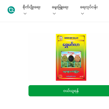
စိုက်ပျိုးရေး
မွေးမြူရေး
ရေလုပ်ငန်း
၀ယ်ယူရန်