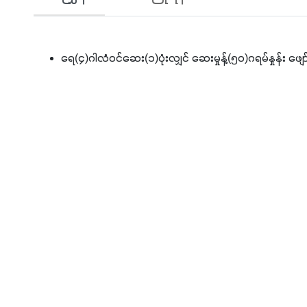
ရေ(၄)ဂါလံဝင်ဆေး(၁)ပုံးလျှင် ဆေးမှုန့်(၅၀)ဂရမ်နှုန်း ဖျေ