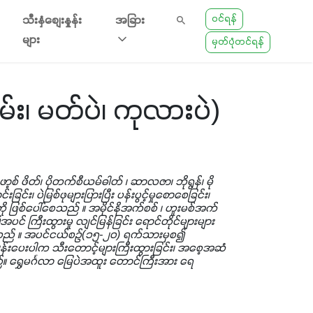
ဝင်ရန်
သီးနှံစျေးနှုန်း
အခြား
များ
မှတ်ပုံတင်ရန်
မ်း၊ မတ်ပဲ၊ ကုလားပဲ)
စ် ဖိတ်၊ ပိုတက်စီယမ်ဓါတ် ၊ ဆာလဇာ၊ ဘိုရွန်၊ မို
င်း၊ ပဲမြစ်ဖုများပြားပြီး ပန်းပွင့်မှုစောစေခြင်း၊
ို့ကို ဖြစ်ပေါ်စေသည် ။ အမိုင်နိုအက်စစ် ၊ ဟူးမစ်အက်
 ကြီးထွားမှု လျင်မြန်ခြင်း ရောင်တိုင်များများ
ရရှိစေသည် ။ အပင်ငယ်စဉ်(၁၅-၂၀) ရက်သားမှစ၍
က်ဖျန်းပေးပါက သီးတောင့်များကြီးထွားခြင်း၊ အစေ့အဆံ
ည်။ ရွှေမင်္ဂလာ မြေပဲအထူး တောင်ကြီးအား ရေ