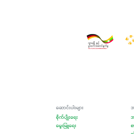
ဆောင်းပါးများ
အ
စိုက်ပျိုးရေး
အ
မွေးမြူရေး
စ