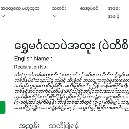
အထွေထွေ ဗဟုသုတ
သတင်း
စာအုပ်စင်
အမေး
အဖြေ
ရွှေမင်္ဂလာပဲအထူး (ပဲတီစိ
English Name :
Registration No :
သီးနှံရာသီတစ်လျှောက်လုံးအတွက် လိုအပ်သော နိုက်ထရိုဂျင်၊ ဖော့
လစ်ဒီနပ်ဓါတ်များပါရှိ သဖြင့် သီးနှံပင် အစာချက်လုပ်မှုအားကောင်းခြ
ဝတ်မှုန်ကူးမှုကောင်းမွန်ပြီး အသီးဖြစ်ပေါ် မှု မြန် ဆန်စေခြင်းတ
ဆစ်နှင့်အပင်တက်ဟော်မုန်းပါရှိသဖြင့်အမြစ်ဆင်းအားကောင်း၍အပင်
ထွက်ရှိစေခြင်း၊ ပန်းဖြိုင်ဖြိုင် ပွင့်စေခြင်း အကျိုးကျေးဇူး
(၇-၁၀)ခြား(၁)ကြိမ်နှုန်း သီးနှံတစ်ရာသီတွင် (၃-၄) ကြိမ်မျှ ပ
အောင်မြင်၍အလေးချိန်စီးခြင်းနှင့် အထွက်နှုန်းမြင့်မားစေပါသ
အညွှန်း
သတိပြုရန်