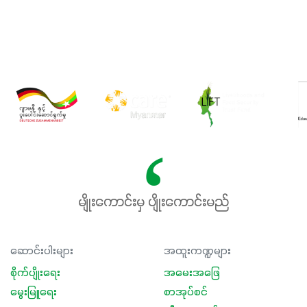
မျိုးကောင်းမှ ပျိုးကောင်းမည်
ဆောင်းပါးများ
အထူးကဏ္ဍများ
စိုက်ပျိုးရေး
အမေးအဖြေ
မွေးမြူရေး
စာအုပ်စင်