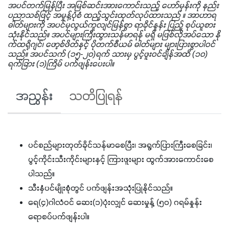
အပင်တက်မြန်ပြီး အမြစ်ဆင်းအားကောင်းသည့် ဟော်မုန်းကို နည်း
ပညာသစ်ဖြင့် အမှုန့်ပုံစံ ထည့်သွင်းထုတ်လုပ်ထားသည် ။ အာဟာရ
ဓါတ်များကို အပင်မှလွယ်ကူလျင်မြန်စွာ ရာခိုင်နှုန်း ပြည့် စုပ်ယူစား
သုံးနိုင်သည်။ အပင်များကြီးထွားသန်မာရန် မရှိ မဖြစ်လိုအပ်သော နို
က်ထရိုဂျင်၊ ဖော့စ်ဖိတ်နှင့် ပိုတက်စီယမ် ဓါတ်များ များပြားစွာပါဝင်
သည်။ အပင်သက် (၁၅-၂၀)ရက် သားမှ ပွင့်ဖူးဝင်ချိန်အထိ (၁၀)
ရက်ခြား (၁)ကြိမ် ပက်ဖျန်းပေးပါ။
အညွှန်း
သတိပြုရန်
ပင်စည်များတုတ်ခိုင်သန်မာစေပြီး၊ အရွက်ပြားကြီးစေခြင်း၊
ပွင့်ကိုင်းသီးကိုင်းများနှင့် ကြားဖူးများ ထွက်အားကောင်းစေ
ပါသည်။
သီးနှံပင်မျိုးစုံတွင် ပက်ဖျန်းအသုံးပြုနိုင်သည်။
ရေ(၄)ဂါလံဝင် ဆေး(၁)ပုံးလျှင် ဆေးမှုန့် (၅၀) ဂရမ်နှုန်း
ရောစပ်ပက်ဖျန်းပါ။